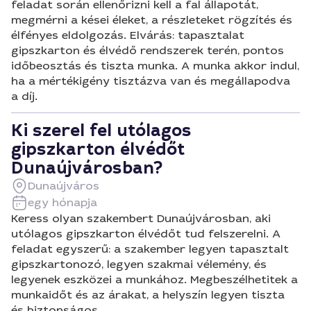
feladat során ellenőrizni kell a fal állapotát,
megmérni a kései éleket, a részleteket rögzítés és
élfényes eldolgozás. Elvárás: tapasztalat
gipszkarton és élvédő rendszerek terén, pontos
időbeosztás és tiszta munka. A munka akkor indul,
ha a mértékigény tisztázva van és megállapodva
a díj.
Ki szerel fel utólagos
gipszkarton élvédőt
Dunaújvárosban?
Dunaújváros
egy hónapja
Keress olyan szakembert Dunaújvárosban, aki
utólagos gipszkarton élvédőt tud felszerelni. A
feladat egyszerű: a szakember legyen tapasztalt
gipszkartonozó, legyen szakmai vélemény, és
legyenek eszközei a munkához. Megbeszélhetitek a
munkaidőt és az árakat, a helyszín legyen tiszta
és biztonságos.