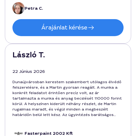
valaki hasonló problémával.
Petra C.
Árajánlat kérése
László T.
22 Június 2026
Dunaújvárosban kerestem szakembert utólagos élvédő
felszerelésre, és a Martin gyorsan reagált. A munka a
konkrét feladatot érintően precíz volt, az ár
tartalmazta a munka és anyag becslését 110000 forint
körül. A helyszínen kiderült néhány részlet, de Martin
rugalmas maradt, és végül minden a megbeszélt
határidőn belül lett kész. Az ügyintézés barátságos
észrevételekkel érintette a várost, Dunaújváros
kedvező környezetében.
Fasterpaint 2002 Kft