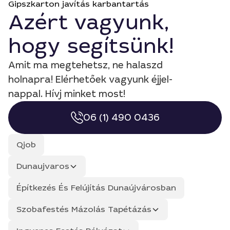
Gipszkarton javítás karbantartás
Azért vagyunk,
hogy segítsünk!
Amit ma megtehetsz, ne halaszd
holnapra! Elérhetőek vagyunk éjjel-
nappal. Hívj minket most!
06 (1) 490 0436
Qjob
Dunaujvaros
Építkezés És Felújítás Dunaújvárosban
Szobafestés Mázolás Tapétázás