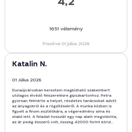
4,2
1651 vélemény
frissítve 01 július 2026
Katalin N.
01 Július 2026
Dunaújvárosban kerestem megbízható szakembert
utólagos élvédő felszerelésre gipszkartonhoz. Petra
gyorsan felmérte a helyet, részletes tanácsokat adott
az anyagokról és a rögzítésekről. A munka közben is
figyelt a finom esztétikára, a végeredmény sima és
stabil lett. A feladat hosszát egy nap alatt megoldotta,
az ár pedig ésszerű volt, összeg 42000 forint körül
mozgott. Bátran ajánlom Dunaújvárosban, ha összefut