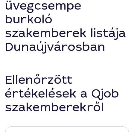
üvegcsempe
burkoló
szakemberek listája
Dunaújvárosban
Ellenőrzött
értékelések a Qjob
szakemberekről