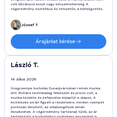
volt látványos koszt vagy kényelmetlenség. A
végeredmény esztétikus és tetszetős, a költségvetés
tartotta a becsléseket, a végösszeg 320000 forint
közelében alakult. Ajánlom a szolgáltatást, az
ügyfélkommunikáció kiemelkedő volt. - Márk F. adatai
József T.
Árajánlat kérése
László T.
14 Július 2026
Üvegcsempe burkolás Dunaújvárosban remek munka
lett. Richárd technikailag felkészült és precíz volt, a
munka kezdete és befejezése kislaptól is alapos. A
kivitelezés során figyelt a részletekre, minden csempét
pontosan illesztett, az oldalszegélyek simán
illeszkednek. A végeredmény tartósnak tűnik, az ár
tartalmazta a burkoláshoz szükséges anyagokat is,