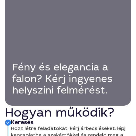
Fény és elegancia a
falon? Kérj ingyenes
helyszíni felmérést.
Hogyan működik?
Keresés
Hozz létre feladatokat, kérj árbecsléseket, lépj
kapcsolatba a szakértőkkel és rendeld meg a