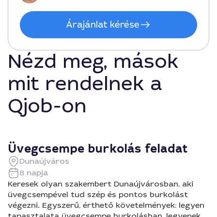
Árajánlat kérése
Nézd meg, mások
mit rendelnek a
Qjob-on
Üvegcsempe burkolás feladat
Dunaújváros
8 napja
Keresek olyan szakembert Dunaújvárosban, aki
üvegcsempével tud szép és pontos burkolást
végezni. Egyszerű, érthető követelmények: legyen
tapasztalata üvegcsempe burkolásban, legyenek