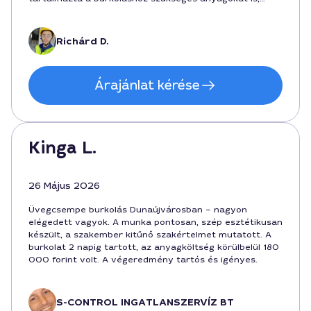
45000 forintért. Ajánlom a szolgáltatását.
Richárd D.
Árajánlat kérése
Kinga L.
26 Május 2026
Üvegcsempe burkolás Dunaújvárosban – nagyon
elégedett vagyok. A munka pontosan, szép esztétikusan
készült, a szakember kitűnő szakértelmet mutatott. A
burkolat 2 napig tartott, az anyagköltség körülbelül 180
000 forint volt. A végeredmény tartós és igényes.
S-CONTROL INGATLANSZERVÍZ BT