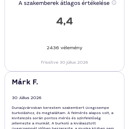
A szakemberek átlagos értékelése
4,4
2436 vélemény
frissítve 30 július 2026
Márk F.
30 Július 2026
Dunaújvárosban kerestem szakembert üvegcsempe
burkoláshoz, és megtaláltam. A felmérés alapos volt, a
kivitelezés során pontos mérés és színfelelőség
jellemezte a munkát. A burkoló a kiválasztott
üvegcsempét időben beszerezte, a munka közben sem