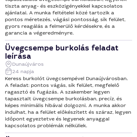
tiszta anyag- és eszközigényekkel kapcsolatos
ajánlatai. A munka feltételei közé tartozik a
pontos méretezés, vágási pontosság, sík felület,
gyors reagálás a felmerülő kérdésekre, és a
garancia a végeredményre.
Üvegcsempe burkolás feladat
leírása
Dunaújváros
24 napja
Keress burkolót üvegcsempével Dunaújvárosban.
A feladat: pontos vágás, sík felület, megfelelő
ragasztó és fugázás. A szakember legyen
tapasztalt üvegcsempe burkolásban, precíz, és
képes minimális hibával dolgozni. A munka akkor
indulhat, ha a felület előkészített és száraz, legyen
időpont egyeztetve és legyenek anyaggal
kapcsolatos problémák nélküliek.