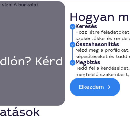
Hogyan m
Keresés
Hozz létre feladatokat,
szakértőkkel és rendel
Összahasonlítás
Nézd meg a profilokat, 
képesítéseket és tudd
adlón? Kérd
Megbízás
Tedd fel a kérdéseidet,
megfelelő szakembert, 
Elkezdem
tatások