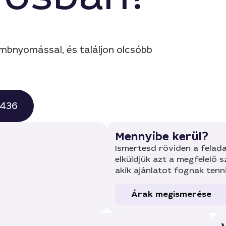
ombnyomással, és találjon olcsóbb
0436
Mennyibe kerül?
Ismertesd röviden a felada
elküldjük azt a megfelelő 
akik ajánlatot fognak tenn
Árak megismerése