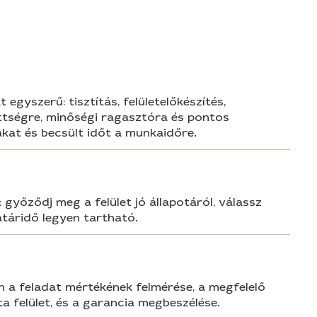
n
gyszerű: tisztítás, felületelőkészítés,
ettségre, minőségi ragasztóra és pontos
ákat és becsült időt a munkaidőre.
yőződj meg a felület jó állapotáról, válassz
atáridő legyen tartható.
n a feladat mértékének felmérése, a megfelelő
 felület, és a garancia megbeszélése.