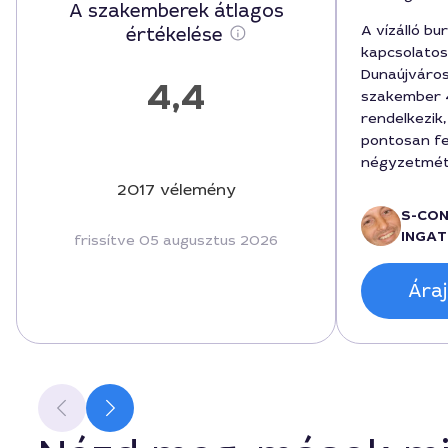
A szakemberek átlagos
A vízálló bu
értékelése
kapcsolatos
Dunaújváros
4,4
szakember 4
rendelkezik
pontosan fe
négyzetméte
végösszeg 3
2017 vélemény
amely tarta
S-CO
anyagköltsé
INGAT
frissítve 05 augusztus 2026
eredmény cl
észrevehete
Áraj
illeszkedés 
arány, és a
gördülékeny