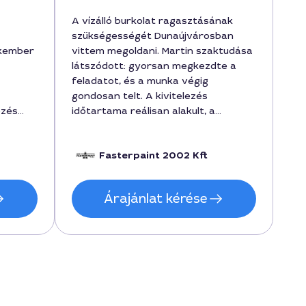
A vízálló burkolat ragasztásának
szükségességét Dunaújvárosban
akember
vittem megoldani. Martin szaktudása
látszódott: gyorsan megkezdte a
feladatot, és a munka végig
gondosan telt. A kivitelezés
ezés
időtartama reálisan alakult, a
a
végeredmény pedig kifogástalan. A
s a
költség 140000 forint körül mozgott,
Fasterpaint 2002 Kft
de pontos számlát adtak, amit
értékeltem. Ajánlom a szolgáltatást
mindazoknak, akik megbízható
Árajánlat kérése
szakembert keresnek a vízálló
burkolat ragasztásához
Dunaújvárosban.