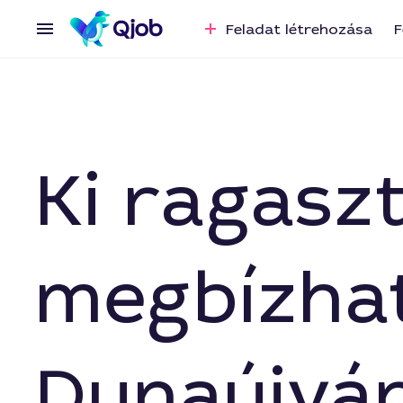
Feladat létrehozása
F
Ki ragaszt
megbízha
Dunaújvá