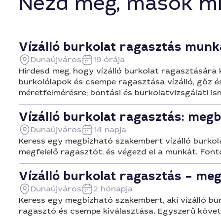
Nézd meg, mások mi
Vízálló burkolat ragasztás mun
Dunaújváros
19 órája
Hirdesd meg, hogy vízálló burkolat ragasztására k
burkolólapok és csempe ragasztása vízálló, gőz é
méretfelmérésre; bontási és burkolatvizsgálati is
Vízálló burkolat ragasztás: meg
Dunaújváros
14 napja
Keress egy megbízható szakembert vízálló burkola
megfelelő ragasztót, és végezd el a munkát. Fonto
Vízálló burkolat ragasztás – me
Dunaújváros
2 hónapja
Keress egy megbízható szakembert, aki vízálló bu
ragasztó és csempe kiválasztása. Egyszerű követe