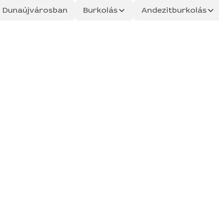
ás Dunaújvárosban
Burkolás
Andezitburkolás