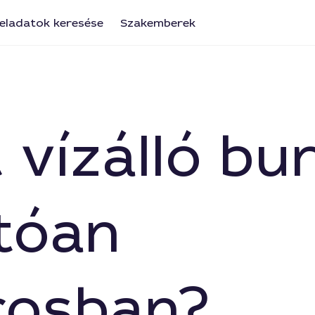
eladatok keresése
Szakemberek
 vízálló bu
tóan
rosban?