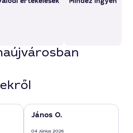
Valódi értékelések
Mindez ingyen
unaújvárosban
ekről
János O.
04 Június 2026