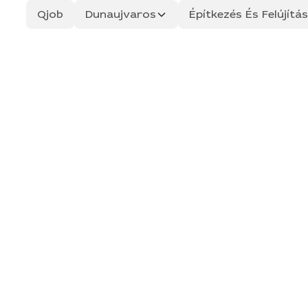
Qjob
Dunaujvaros
Építkezés És Felújít