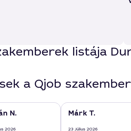
szakemberek listája D
ések a Qjob szakember
án N.
Márk T.
us 2026
23 Július 2026