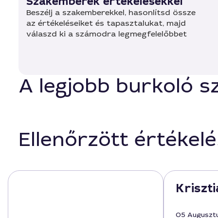
Szakemberek értékelésekkel
Beszélj a szakemberekkel, hasonlítsd össze
az értékeléseiket és tapasztalukat, majd
válaszd ki a számodra legmegfelelőbbet
A legjobb burkoló 
Ellenőrzött értékel
Kriszti
05 Auguszt