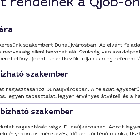
t rendelnek a Qjob-o
kára
eresünk szakembert Dunaújvárosban. Az elvárt feladat e
s nedvesség elleni bevonat alá. Szükség van szakképz
meret előnyt jelent. Jelentkezők adjanak meg referenci
bízható szakember
t ragasztásához Dunaújvárosban. A feladat egyszerű: g
s, legyen tapasztalat, legyen érvényes átvételi, és a h
gbízható szakember
rkolat ragasztását végzi Dunaújvárosban. Adott legye
lmény: pontos méretezés, időben történő munka, tiszta