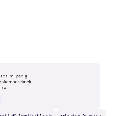
tot, mi pedig
szakembereknek,
i rá