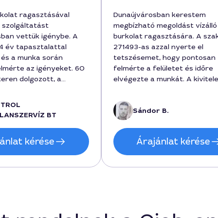
rkolat ragasztásával
Dunaújvárosban kerestem
 szolgáltatást
megbízható megoldást vízálló
ban vettük igénybe. A
burkolat ragasztására. A sz
 év tapasztalattal
271493-as azzal nyerte el
, és a munka során
tetszésemet, hogy pontosan
lmérte az igényeket. 60
felmérte a felületet és időre
ren dolgozott, a
elvégezte a munkát. A kivitel
20000 forint volt,
költsége 185000 forint volt, 
lmazta az
vártnál gyorsabban haladt, é
NTROL
Sándor B.
get és a munkát is. Az
végeredmény teljesen száraz
LANSZERVÍZ BT
ean, szinte
maradt. Sokat számított a
tlen élek és szoros
tanácsosság és a tisztelet a
ánlat kérése
Árajánlat kérése
jellemzi. Korrekt ár-érték
munkafolyamat során.
 kommunikáció is
 volt.