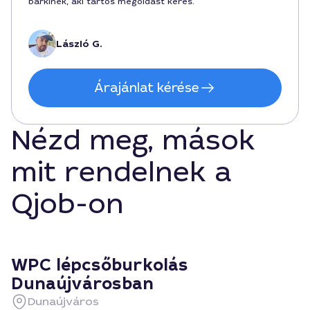
bárkinek, aki tartós megoldást keres.
László G.
Árajánlat kérése
Nézd meg, mások
mit rendelnek a
Qjob-on
WPC lépcsőburkolás
Dunaújvárosban
Dunaújváros