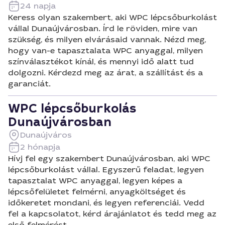
24 napja
Keress olyan szakembert, aki WPC lépcsőburkolást
vállal Dunaújvárosban. Írd le röviden, mire van
szükség, és milyen elvárásaid vannak. Nézd meg,
hogy van-e tapasztalata WPC anyaggal, milyen
színválasztékot kínál, és mennyi idő alatt tud
dolgozni. Kérdezd meg az árat, a szállítást és a
garanciát.
WPC lépcsőburkolás
Dunaújvárosban
Dunaújváros
2 hónapja
Hívj fel egy szakembert Dunaújvárosban, aki WPC
lépcsőburkolást vállal. Egyszerű feladat, legyen
tapasztalat WPC anyaggal, legyen képes a
lépcsőfelületet felmérni, anyagköltséget és
időkeretet mondani, és legyen referenciái. Vedd
fel a kapcsolatot, kérd árajánlatot és tedd meg az
első felmérést.