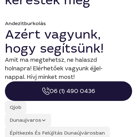
keresték még
Andezitburkolás
Azért vagyunk,
hogy segítsünk!
Amit ma megtehetsz, ne halaszd
holnapra! Elérhetőek vagyunk éjjel-
nappal. Hívj minket most!
06 (1) 490 0436
Qjob
Dunaujvaros
Építkezés És Felújítás Dunaújvárosban