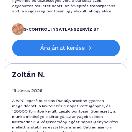
figyelmes és tisztességes volt, a burkolat szép,
egyenletes felületet adott. Az árképítés transzparens
volt, a végösszeg pontosan úgy alakult, ahogy előre
megbeszéltük, 120000 forintért végezte a lépcső
burkolását, a munkaidő kb. 2 nap. Ajánlom mindenkinek
Dunaújvárosban, aki gyors és esztétikus megoldást
S-CONTROL INGATLANSZERVÍZ BT
keres a WPC lépcsőhöz.
Árajánlat kérése
Zoltán N.
13 Június 2026
A WPC lépcső burkolás Dunaújvárosban gyorsan
megoldódott, a kivitelezés 4 napot vett igénybe, és
120000 forintba került. László pontosan ütemezett, a
munka minősége elsőrangú, az anyagok szépen
illeszkednek. A végeredmény egész napos igénybevétel
mellett is stabil és esztétikus marad. Bátran ajánlom