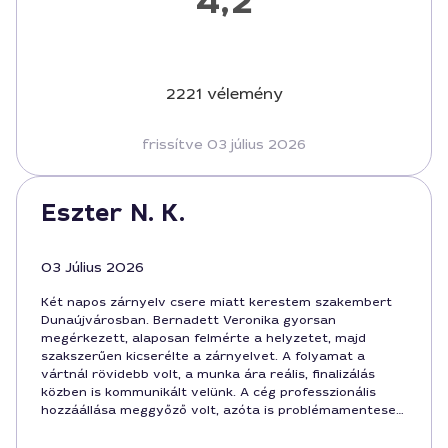
4,2
2221 vélemény
frissítve 03 július 2026
Eszter N. K.
03 Július 2026
Két napos zárnyelv csere miatt kerestem szakembert
Dunaújvárosban. Bernadett Veronika gyorsan
megérkezett, alaposan felmérte a helyzetet, majd
szakszerűen kicserélte a zárnyelvet. A folyamat a
vártnál rövidebb volt, a munka ára reális, finalizálás
közben is kommunikált velünk. A cég professzionális
hozzáállása meggyőző volt, azóta is problémamentesen
működik a zár.