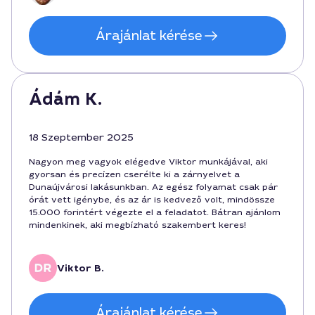
Árajánlat kérése
Ádám K.
18 Szeptember 2025
Nagyon meg vagyok elégedve Viktor munkájával, aki
gyorsan és precízen cserélte ki a zárnyelvet a
Dunaújvárosi lakásunkban. Az egész folyamat csak pár
órát vett igénybe, és az ár is kedvező volt, mindössze
15.000 forintért végezte el a feladatot. Bátran ajánlom
mindenkinek, aki megbízható szakembert keres!
Viktor B.
Árajánlat kérése