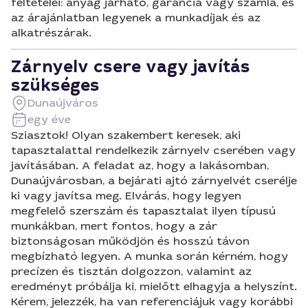
feltételei: anyag járható, garancia vagy számla, és
az árajánlatban legyenek a munkadíjak és az
alkatrészárak.
Zárnyelv csere vagy javítás
szükséges
Dunaújváros
egy éve
Sziasztok! Olyan szakembert keresek, aki
tapasztalattal rendelkezik zárnyelv cserében vagy
javításában. A feladat az, hogy a lakásomban,
Dunaújvárosban, a bejárati ajtó zárnyelvét cserélje
ki vagy javítsa meg. Elvárás, hogy legyen
megfelelő szerszám és tapasztalat ilyen típusú
munkákban, mert fontos, hogy a zár
biztonságosan működjön és hosszú távon
megbízható legyen. A munka során kérném, hogy
precízen és tisztán dolgozzon, valamint az
eredményt próbálja ki, mielőtt elhagyja a helyszínt.
Kérem, jelezzék, ha van referenciájuk vagy korábbi