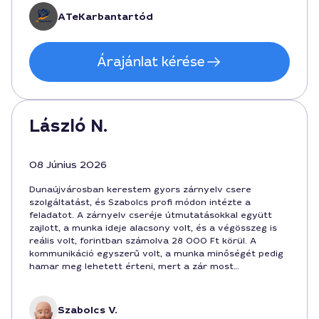
ATeKarbantartód
Árajánlat kérése
László N.
08 Június 2026
Dunaújvárosban kerestem gyors zárnyelv csere
szolgáltatást, és Szabolcs profi módon intézte a
feladatot. A zárnyelv cseréje útmutatásokkal együtt
zajlott, a munka ideje alacsony volt, és a végösszeg is
reális volt, forintban számolva 28 000 Ft körül. A
kommunikáció egyszerű volt, a munka minőségét pedig
hamar meg lehetett érteni, mert a zár most
garantáltan jól működik. Szabolcs szakmai hozzáállása
bizalomgerjesztő, bátran ajánlom a szolgáltatást
Dunaújvárosban végző szakembernek.
Szabolcs V.