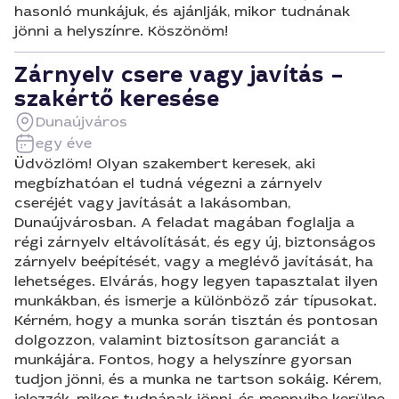
hasonló munkájuk, és ajánlják, mikor tudnának
jönni a helyszínre. Köszönöm!
Zárnyelv csere vagy javítás –
szakértő keresése
Dunaújváros
egy éve
Üdvözlöm! Olyan szakembert keresek, aki
megbízhatóan el tudná végezni a zárnyelv
cseréjét vagy javítását a lakásomban,
Dunaújvárosban. A feladat magában foglalja a
régi zárnyelv eltávolítását, és egy új, biztonságos
zárnyelv beépítését, vagy a meglévő javítását, ha
lehetséges. Elvárás, hogy legyen tapasztalat ilyen
munkákban, és ismerje a különböző zár típusokat.
Kérném, hogy a munka során tisztán és pontosan
dolgozzon, valamint biztosítson garanciát a
munkájára. Fontos, hogy a helyszínre gyorsan
tudjon jönni, és a munka ne tartson sokáig. Kérem,
jelezzék, mikor tudnának jönni, és mennyibe kerülne