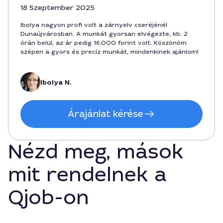
18 Szeptember 2025
Ibolya nagyon profi volt a zárnyelv cseréjénél
Dunaújvárosban. A munkát gyorsan elvégezte, kb. 2
órán belül, az ár pedig 16.000 forint volt. Köszönöm
szépen a gyors és precíz munkát, mindenkinek ajánlom!
Ibolya N.
Árajánlat kérése
Nézd meg, mások
mit rendelnek a
Qjob-on