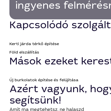
ingyenes felmérés
Kapcsolódó szolgál
Kerti járda térkő építése
Föld elszállítás
Mások ezeket keres
Új burkolatok építése és felújítása
Azért vagyunk, hog
segítsünk!
Amit ma megtehetsz, ne halaszd