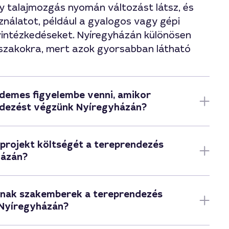
gy talajmozgás nyomán változást látsz, és
ználatot, például a gyalogos vagy gépi
vintézkedéseket. Nyíregyházán különösen
őszakokra, mert azok gyorsabban látható
demes figyelembe venni, amikor
ndezést végzünk Nyíregyházán?
 projekt költségét a tereprendezés
házán?
olnak szakemberek a tereprendezés
 Nyíregyházán?