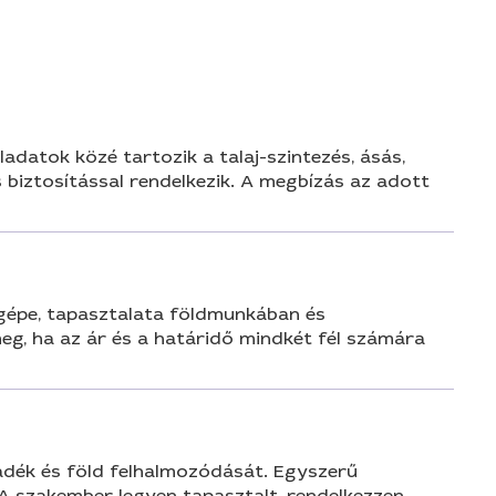
n
datok közé tartozik a talaj-szintezés, ásás,
s biztosítással rendelkezik. A megbízás az adott
 gépe, tapasztalata földmunkában és
eg, ha az ár és a határidő mindkét fél számára
adék és föld felhalmozódását. Egyszerű
 A szakember legyen tapasztalt, rendelkezzen