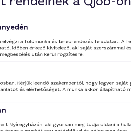
t rendelnek a Qjob-o
nnyedén
lvégzi a földmunka és tereprendezés feladatait. A fela
ató, időben érkező kivitelező, aki saját szerszámmal é
 megbeszélés után kerül rögzítésre.
osban. Kérjük leendő szakembertől, hogy legyen saját
jánlatot és elérhetőséget. A munka akkor állapítható m
án
t Nyíregyházán, aki gyorsan meg tudja oldani a hull
össe össze a munkát egy határidővel és adjon meg árat.