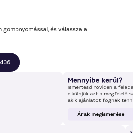
en gombnyomással, és válassza a
0436
Mennyibe kerül?
Ismertesd röviden a felada
elküldjük azt a megfelelő 
akik ajánlatot fognak tenn
Árak megismerése