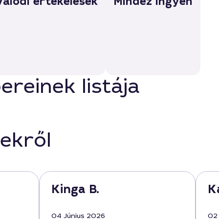
Valódi értékelések
Mindez ingyen
reinek listája
ekről
Kinga B.
Ka
04 Június 2026
02