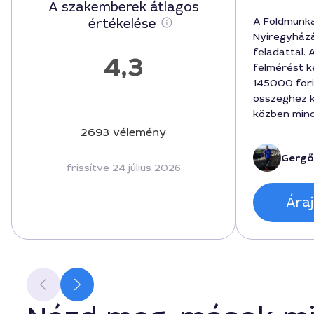
A szakemberek átlagos
A Földmunk
értékelése
Nyíregyház
feladattal.
4,3
felmérést k
145000 fori
összeghez k
közben mindi
eredmény m
2693 vélemény
várakozáso
Gergő
szükséges e
frissítve 24 július 2026
levezényelte
kivitelezés 4
Áraj