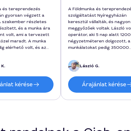
a és tereprendezés
A Földmunka és tereprendez
án gyorsan végzett a
szolgáltatást Nyíregyházán
 A szakember részletes
keresztül vállalták, és nagyon
észített, és a munka ára
meggyőzőek voltak. László vo
nt volt, ami a tervezett
operátor, aki 5 nap alatt 1200
özel maradt. A munka
négyzetméteren dolgozott, a
g elérhető volt, és az
munkálatokat pedig 350000
egfelelt a
forintért zárta le. A földet s
knak. A földműveléshez
feltöltötték, a terület rendez
 K.
László G.
lőkészítő méréseket is
maradt, és a címhez vezető út
, a szolgáltatás során a
korszerűsítésre került. Megbí
 nap alatt zárult le.
stílusban dolgoztak, örömmel
ánlat kérése
Árajánlat kérése
ajánlom.