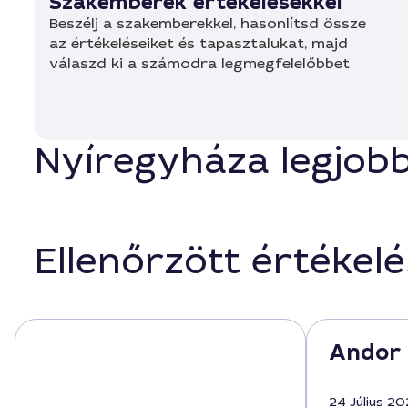
Szakemberek értékelésekkel
Beszélj a szakemberekkel, hasonlítsd össze
az értékeléseiket és tapasztalukat, majd
válaszd ki a számodra legmegfelelőbbet
Nyíregyháza legjob
Ellenőrzött értékel
Andor 
24 Július 2