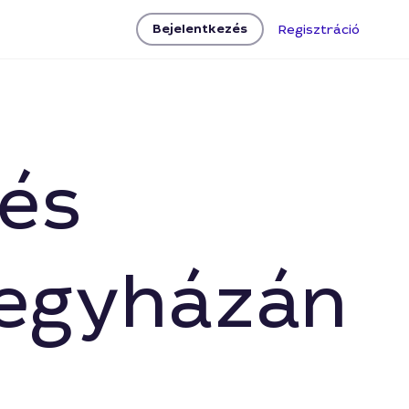
Bejelentkezés
Regisztráció
 és
regyházán