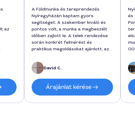
és
A Földmunka és tereprendezés
Ny
Nyíregyházán kaptam gyors
és 
segítséget. A szakember kiváló és
Pon
lt az
pontos volt, a munka a megbeszélt
te
időben zajlott le. A telek rendezése
els
során konkrét felmérést és
mun
praktikus megoldásokat ajánlott, az
00
zépen
ár pedig a végén reális maradt,
egy
ett
480000 forint körül mozgott a
re
David C.
 is
munkálatok hosszától függően. A
zható
munkát David végezte, aki
tapasztott és barátságos módon
Árajánlat kérése
kommunikált az egész folyamat
során.