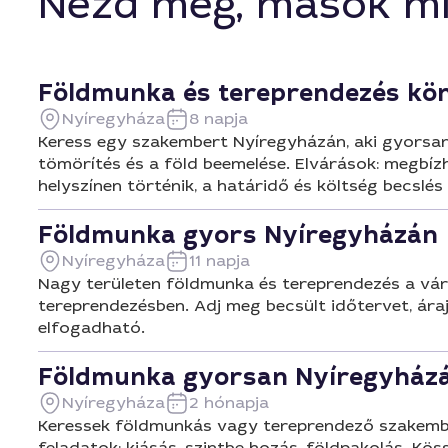
Nézd meg, mások mi
Földmunka és tereprendezés kö
Nyíregyháza
8 napja
Keress egy szakembert Nyíregyházán, aki gyorsan e
tömörítés és a föld beemelése. Elvárások: megbízh
helyszínen történik, a határidő és költség becslés
Földmunka gyors Nyíregyházán
Nyíregyháza
11 napja
Nagy területen földmunka és tereprendezés a vár
tereprendezésben. Adj meg becsült időtervet, ára
elfogadható.
Földmunka gyorsan Nyíregyház
Nyíregyháza
2 hónapja
Keressek földmunkás vagy tereprendező szakember
feladatok: kiásás, szintbe hozás, földpakolás. K