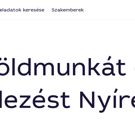
eladatok keresése
Szakemberek
földmunkát
dezést Nyí