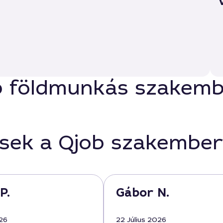
b földmunkás szakembe
ések a Qjob szakember
P.
Gábor N.
026
22 Július 2026