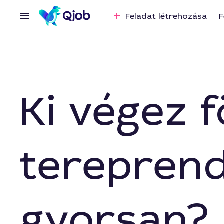
Feladat létrehozása
F
Ki végez 
terepren
gyorsan?