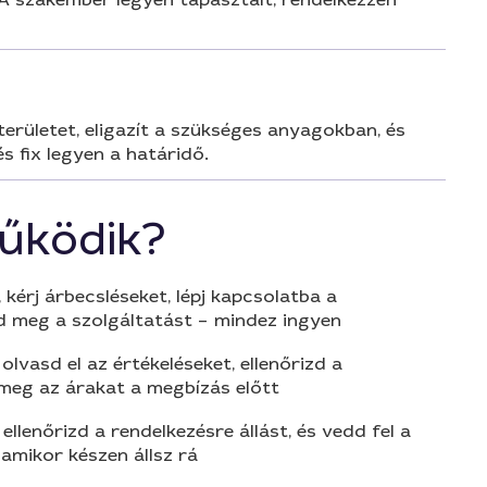
erületet, eligazít a szükséges anyagokban, és
és fix legyen a határidő.
űködik?
 kérj árbecsléseket, lépj kapcsolatba a
d meg a szolgáltatást – mindez ingyen
olvasd el az értékeléseket, ellenőrizd a
 meg az árakat a megbízás előtt
 ellenőrizd a rendelkezésre állást, és vedd fel a
amikor készen állsz rá