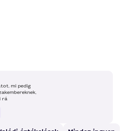
tot, mi pedig
szakembereknek,
i rá