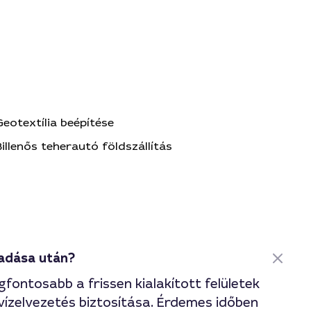
Geotextília beépítése
Billenős teherautó földszállítás
tadása után?
fontosabb a frissen kialakított felületek
vízelvezetés biztosítása. Érdemes időben