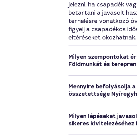
jelezni, ha csapadék va
betartani a javasolt has
terhelésre vonatkozó ó
figyelj a csapadékos id
eltéréseket okozhatnak.
Milyen szempontokat ér
Földmunkát és terepre
Mennyire befolyásolja a
összetettsége Nyíregy
Milyen lépéseket javas
sikeres kivitelezéséhez