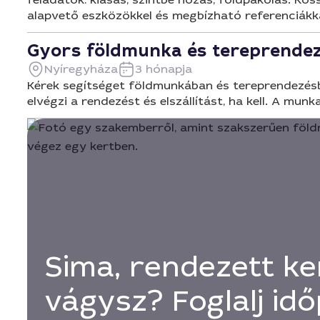
alapvető eszközökkel és megbízható referenciákka
Gyors földmunka és tereprendez
Nyíregyháza
3 hónapja
Kérek segítséget földmunkában és tereprendezésben
elvégzi a rendezést és elszállítást, ha kell. A munk
Sima, rendezett ke
vágysz? Foglalj id