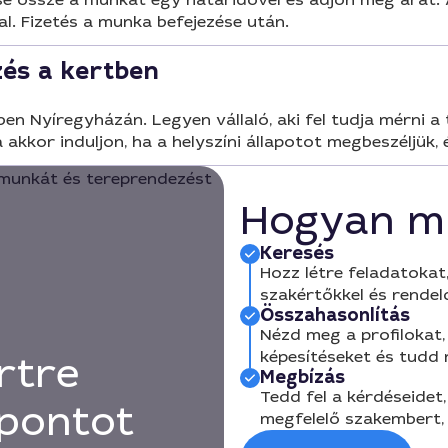
l. Fizetés a munka befejezése után.
és a kertben
 Nyíregyházán. Legyen vállaló, aki fel tudja mérni a t
a akkor induljon, ha a helyszíni állapotot megbeszéljük, 
Hogyan m
Keresés
Hozz létre feladatokat,
szakértőkkel és rendel
Összahasonlítás
Nézd meg a profilokat, 
képesítéseket és tudd
rtre
Megbízás
Tedd fel a kérdéseidet,
őpontot
megfelelő szakembert, 