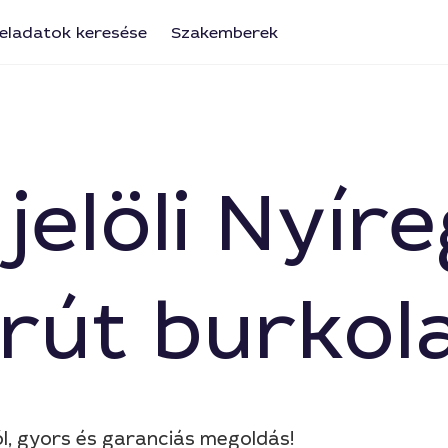
eladatok keresése
Szakemberek
s jelöli Nyí
rút burkol
ól, gyors és garanciás megoldás!