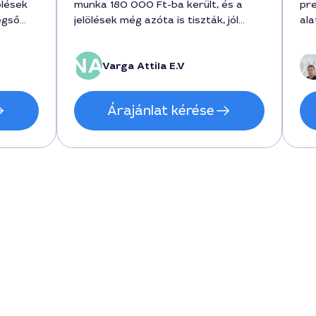
ölések
munka 180 000 Ft-ba került, és a
pre
égső
jelölések még azóta is tiszták, jól
ala
 A
látszanak eső után is. Bátran
vol
ajánlom.
Az
Varga Attila E.V
tt
so
ker
ajá
Árajánlat kérése
áron
 városi
n