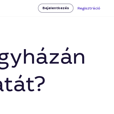
Bejelentkezés
Regisztráció
regyházán
atát?