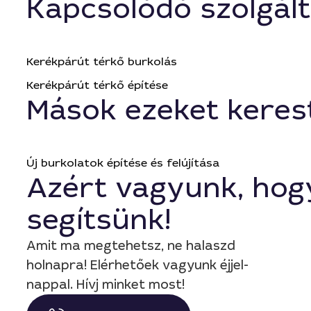
Kapcsolódó szolgál
Kerékpárút térkő burkolás
Kerékpárút térkő építése
Mások ezeket keres
Új burkolatok építése és felújítása
Azért vagyunk, hog
segítsünk!
Amit ma megtehetsz, ne halaszd
holnapra! Elérhetőek vagyunk éjjel-
nappal. Hívj minket most!