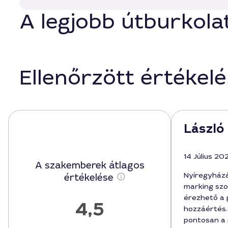
A legjobb útburkolat
Ellenőrzött értékel
László 
14 Július 20
A szakemberek átlagos
Nyíregyházá
értékelése
marking szo
érezhető a 
4,5
hozzáértés.
pontosan a