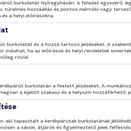
párút burkolatát Nyíregyházán. A feladat egyszerű: legy
, türelmes hozzáállás és pontos mérnöki vagy tervezői
 és a helyi előírásokra.
dat
árút burkolatát és a hozzá tartozó jelzéseket. A szake
 indulhat, ha az előírások és helyi rendeletek ismerte
etőleg rövid.
kerékpárút burkolatán a festett jelzéseket. A munkához
egvan a kijelölt szakasz és a helyszín hozzáférhető, 
ítése
 aki tapasztalt a kerékpárutak burkolatának jelöléséb
nösen a sávok, átjárók és figyelmeztető jelek felfestése