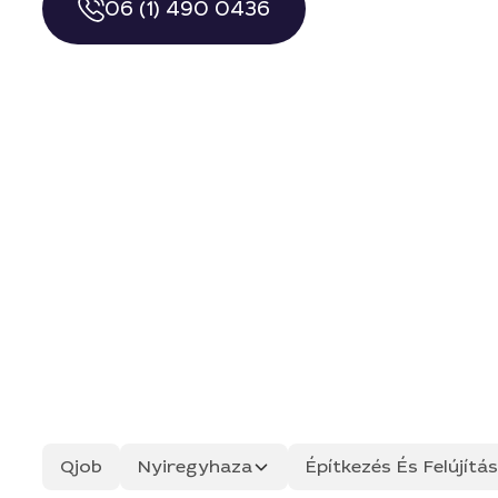
06 (1) 490 0436
Qjob
Nyiregyhaza
Építkezés És Felújít