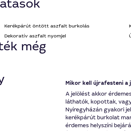
tatások
Kerékpárút öntött aszfalt burkolás
Dekoratív aszfalt nyomjel
ték még
y
Mikor kell újrafesteni a 
A jelölést akkor érdeme
láthatók, kopottak, vag
Nyíregyházán gyakori jel
kerékpárút burkolat mark
érdemes helyszíni bejárá