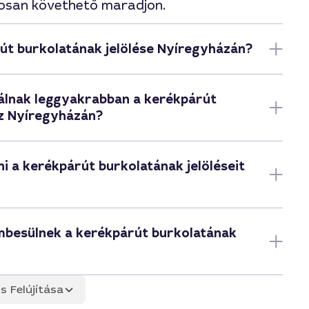
gosan követhető maradjon.
út burkolatának jelölése Nyíregyházán?
álnak leggyakrabban a kerékpárút
ez Nyíregyházán?
i a kerékpárút burkolatának jelöléseit
embesülnek a kerékpárút burkolatának
s Felújítása