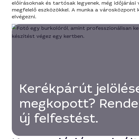
előírásoknak és tartósak legyenek, még időjárási 
megfelelő eszközökkel. A munka a városközpont kö
elvégezni.
Kerékpárút jelölés
megkopott? Rende
új felfestést.