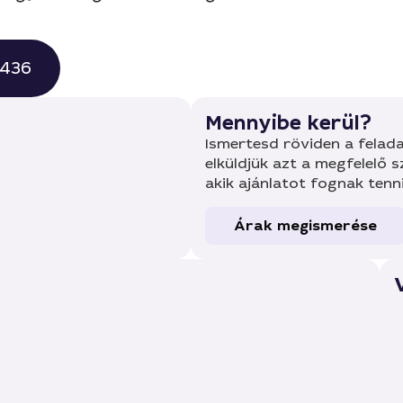
0436
Mennyibe kerül?
Ismertesd röviden a felada
elküldjük azt a megfelelő 
akik ajánlatot fognak tenn
Árak megismerése