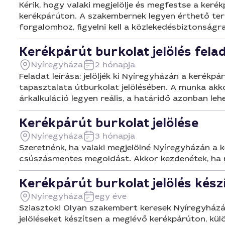
Kérik, hogy valaki megjelölje és megfestse a kerék
kerékpárúton. A szakembernek legyen érthető terv
forgalomhoz, figyelni kell a közlekedésbiztonságra
Kerékpárút burkolat jelölés fela
Nyíregyháza
2 hónapja
Feladat leírása: jelöljék ki Nyíregyházán a kerékp
tapasztalata útburkolat jelölésében. A munka akkor
árkalkuláció legyen reális, a határidő azonban leh
Kerékpárút burkolat jelölése
Nyíregyháza
3 hónapja
Szeretnénk, ha valaki megjelölné Nyíregyházán a 
csúszásmentes megoldást. Akkor kezdenétek, ha m
Kerékpárút burkolat jelölés kész
Nyíregyháza
egy éve
Sziasztok! Olyan szakembert keresek Nyíregyházán,
jelöléseket készítsen a meglévő kerékpárúton, külö