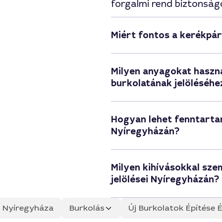
forgalmi rend biztonsá
Miért fontos a kerékpár
Milyen anyagokat haszn
burkolatának jelöléséh
Hogyan lehet fenntartan
Nyíregyházán?
Milyen kihívásokkal sz
jelölései Nyíregyházán?
ás Nyíregyháza
Burkolás
Új Burkolatok Építése É