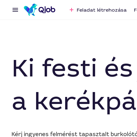
Feladat létrehozása
F
Ki festi é
a kerékpá
Kérj ingyenes felmérést tapasztalt burkolót