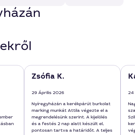
gyházán
ekről
Zsófia K.
K
29 Április 2026
24
Nyíregyházán a kerékpárút burkolat
Na
marking munkát Attila végezte el a
sz
kember
megrendelésünk szerint. A kijelölés
Szi
atásban
és a festés 2 nap alatt készült el,
ker
pontosan tartva a határidőt. A teljes
vé