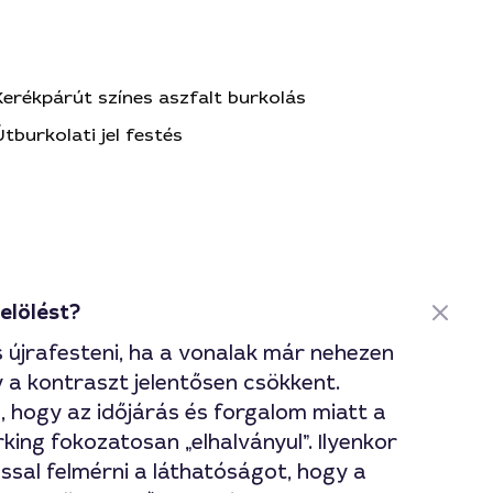
Kerékpárút színes aszfalt burkolás
Útburkolati jel festés
jelölést?
s újrafesteni, ha a vonalak már nehezen
y a kontraszt jelentősen csökkent.
, hogy az időjárás és forgalom miatt a
ing fokozatosan „elhalványul”. Ilyenkor
ssal felmérni a láthatóságot, hogy a