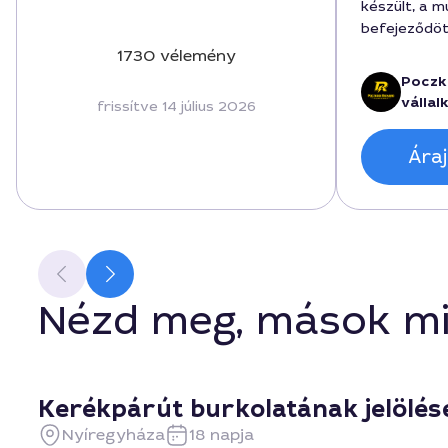
készült, a m
befejeződöt
520000 forin
1730 vélemény
kommunikáci
Poczk
során, és f
vállal
frissítve 14 július 2026
időjárási kö
szolgáltatá
Áraj
figyelt és a
hosszú távo
Nézd meg, mások mi
Kerékpárút burkolatának jelölé
Nyíregyháza
18 napja