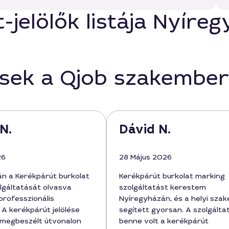
-jelölők listája Nyíre
ések a Qjob szakember
N.
Dávid N.
26
28 Május 2026
n a Kerékpárút burkolat
Kerékpárút burkolat marking
lgáltatását olvasva
szolgáltatást kerestem
professzionális
Nyíregyházán, és a helyi sza
 A kerékpárút jelölése
segített gyorsan. A szolgált
 megbeszélt útvonalon
benne volt a kerékpárút