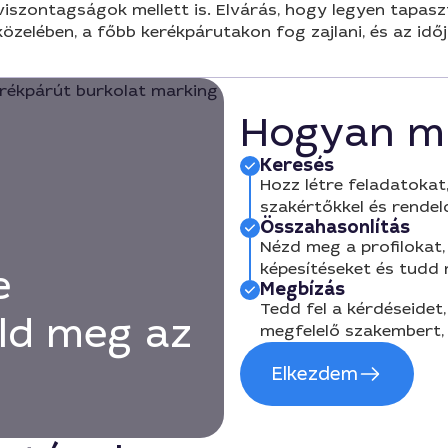
viszontagságok mellett is. Elvárás, hogy legyen tapasz
zelében, a főbb kerékpárutakon fog zajlani, és az idő
Hogyan m
Keresés
Hozz létre feladatokat,
szakértőkkel és rendel
Összahasonlítás
Nézd meg a profilokat, 
képesítéseket és tudd
e
Megbízás
Tedd fel a kérdéseidet,
ld meg az
megfelelő szakembert, 
Elkezdem