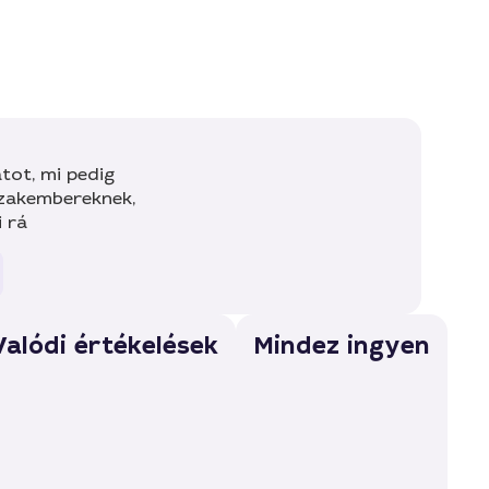
tot, mi pedig
szakembereknek,
i rá
Valódi értékelések
Mindez ingyen