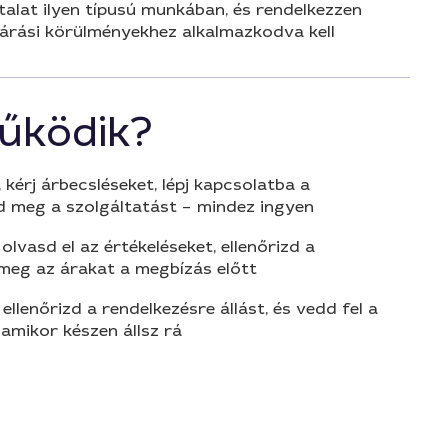
talat ilyen típusú munkában, és rendelkezzen
járási körülményekhez alkalmazkodva kell
űködik?
 kérj árbecsléseket, lépj kapcsolatba a
d meg a szolgáltatást – mindez ingyen
olvasd el az értékeléseket, ellenőrizd a
 meg az árakat a megbízás előtt
 ellenőrizd a rendelkezésre állást, és vedd fel a
amikor készen állsz rá