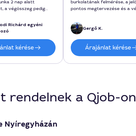
unka 2 nap alatt
burkolatának felmérése, a jel
t, a végösszeg pedig
pontos megtervezése és a v
t volt. Richárd kiváló
festési folyamat kivitelezése.
ót tanúsított a folyamat
munka 2,5 óra alatt lement, a
odi Richárd egyéni
Gergő K.
igyelembe vette az
sztenderd forintban megado
kozó
rülményeket is. Ajánlom a
költség pedig 12000 volt. A
st, mert a részletekre
szakember, Gergő, jó volt a
ánlat kérése
Árajánlat kérése
 kivitelezés minősége
kommunikációban és korrekt 
n is látható marad.
dolgozott. Élőben is látni a
megoldást, hogyan javította a
közlekedési biztonságot
Nyíregyházán.
t rendelnek a Qjob-o
se Nyíregyházán