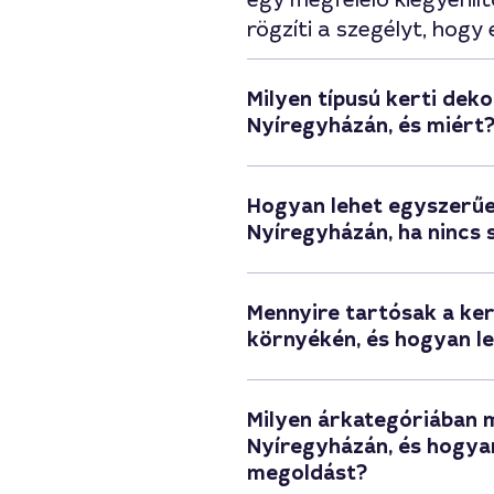
egy megfelelő kiegyenlít
rögzíti a szegélyt, hogy
Milyen típusú kerti dek
Nyíregyházán, és miért
Hogyan lehet egyszerűen
Nyíregyházán, ha nincs 
Mennyire tartósak a ke
környékén, és hogyan l
Milyen árkategóriában 
Nyíregyházán, és hogyan
megoldást?