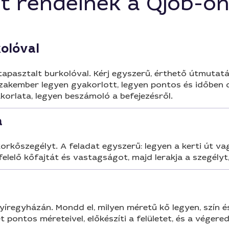
t rendelnek a Qjob-o
kolóval
apasztalt burkolóval. Kérj egyszerű, érthető útmutatás
zakember legyen gyakorlott, legyen pontos és időben 
korlata, legyen beszámoló a befejezésről.
a
korkőszegélyt. A feladat egyszerű: legyen a kerti út va
elelő kőfajtát és vastagságot, majd lerakja a szegély
Nyíregyházán. Mondd el, milyen méretű kő legyen, szín é
t pontos méreteivel, előkészíti a felületet, és a végered