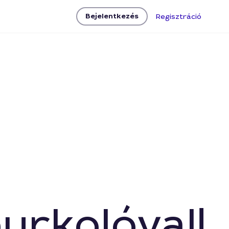
Bejelentkezés
Regisztráció
urkolóval!