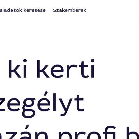
eladatok keresése
Szakemberek
 ki kerti
zegélyt
zán profi b