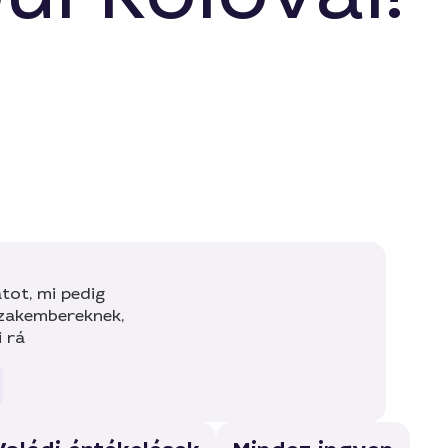
tot, mi pedig
szakembereknek,
i rá