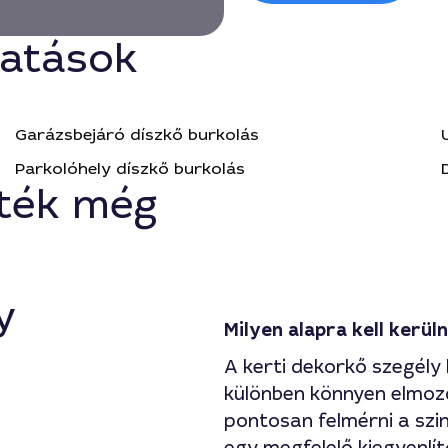
tatások
Garázsbejáró díszkő burkolás
Parkolóhely díszkő burkolás
ték még
y
Milyen alapra kell kerüln
A kerti dekorkő szegély k
különben könnyen elmoz
pontosan felmérni a szin