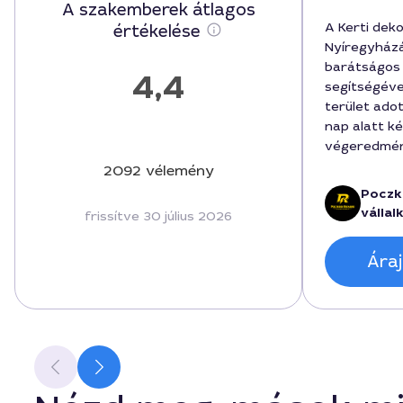
A szakemberek átlagos
A Kerti deko
értékelése
Nyíregyházá
barátságos 
4,4
segítségével
terület ado
nap alatt kés
végeredmény 
A projekt s
2092 vélemény
tájékoztato
Poczk
a hosszú tá
vállal
frissítve 30 július 2026
telepítés k
szabályosan
Áraj
feladat ára 
megállapítot
amelyet a 
plusz költsé
mindenkinek
professzioná
szeretne.