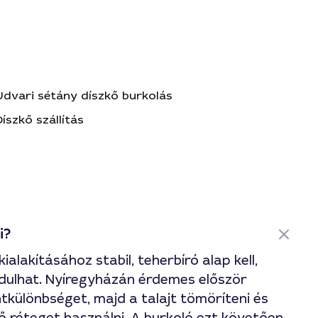
Udvari sétány díszkő burkolás
Díszkő szállítás
i?
ialakításához stabil, teherbíró alap kell,
dulhat. Nyíregyházán érdemes először
tkülönbséget, majd a talajt tömöríteni és