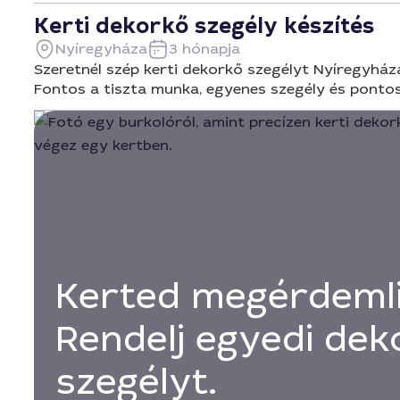
Kerti dekorkő szegély készítés
Nyíregyháza
3 hónapja
Szeretnél szép kerti dekorkő szegélyt Nyíregyházán?
Fontos a tiszta munka, egyenes szegély és pontos 
Kerted megérdemli 
Rendelj egyedi dek
szegélyt.