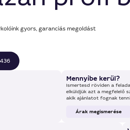
rkolóink gyors, garanciás megoldást
0436
Mennyibe kerül?
Ismertesd röviden a felada
elküldjük azt a megfelelő 
akik ajánlatot fognak tenn
Árak megismerése