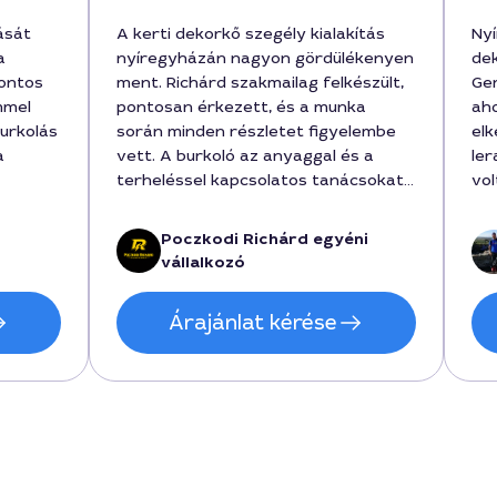
ását
A kerti dekorkő szegély kialakítás
Ny
a
nyíregyházán nagyon gördülékenyen
dek
pontos
ment. Richárd szakmailag felkészült,
Ge
mmel
pontosan érkezett, és a munka
aho
burkolás
során minden részletet figyelembe
elk
a
vett. A burkoló az anyaggal és a
ler
terheléssel kapcsolatos tanácsokat
vol
gül a
adta, a végén pedig a kövek is
ará
kult,
szépen illeszkedtek. A befejezés
pre
Poczkodi Richárd egyéni
gyors volt, és a díj is korrekt a
let
vállalkozó
dmény
nyújtott minőséghez. Az árban
etes
benne volt a szállítás és a munka,
Árajánlat kérése
35000 forintért végezte a feladatot
a szolgáltatás legyen a környéken.