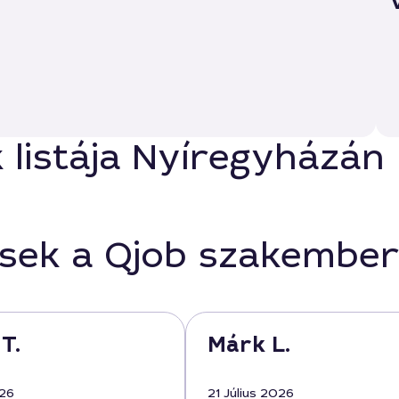
k listája Nyíregyházán
ések a Qjob szakember
T.
Márk L.
026
21 Július 2026