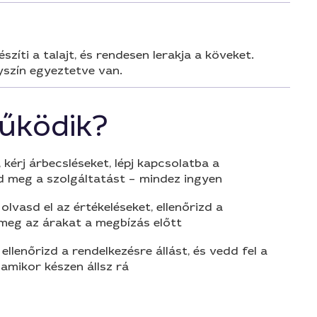
zíti a talajt, és rendesen lerakja a köveket.
yszín egyeztetve van.
űködik?
 kérj árbecsléseket, lépj kapcsolatba a
d meg a szolgáltatást – mindez ingyen
olvasd el az értékeléseket, ellenőrizd a
 meg az árakat a megbízás előtt
 ellenőrizd a rendelkezésre állást, és vedd fel a
amikor készen állsz rá