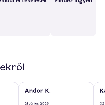
Valódi értékelések
Mindez ingyen
ekről
Andor K.
Ka
21 Június 2026
02