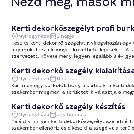
Nézd meg, mások mi
Kerti dekorkőszegélyt profi bur
Nyíregyháza
2 napja
Készíts kerti dekorkő szegélyt Nyíregyházán egy t
anyagokat és a könnyen követhető lépéseket. A s
szervezett. Követelmény: legyen legalább 3 év gya
Kerti dekorkő szegély kialakítás
Nyíregyháza
11 napja
Kérj meg egy burkolót, hogy alakítsa ki a kerti de
szakember megméri a területet, kiválasztja a megf
Kerti dekorkő szegély készítés
Nyíregyháza
egy hónapja
Találd ki, milyen kerti dekorkőszegélyt szeretnél 
szakember ellenőriz és elkészíti a szegélyt a terüle