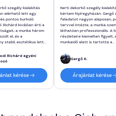
rkő szegély kialakítás
Kerti dekorkő szegély kialakít
n elérhető lett egy
kértem Nyíregyházán. Gergő 
és pontos burkoló
feladatot nagyon alaposan, 
. Richárd kiválóan érti a
tervvel intézte, a munka sze
ttságait, a munka három
láthatóan professzionális. A 
zült el, és a
részleteire kiemelten figyelt, 
stabil, esztétikus lett.
munkaidő alatt is tartotta a
orán részletesen
díjmentes egyeztetéseket, vé
tt az anyagköltségről és
költség 32000 forint körül ala
odi Richárd egyéni
Gergő K.
vú karbantartásról; a
amit a helyszínen pontosított
kozó
özben a folyamat
számlával zártunk. A végere
, érthetően zajlott. A
stabil, esztétikus és termész
ánlat kérése
Árajánlat kérése
reálisan, előre
összhatást ad.
t összeg volt forintban,
végén sem surrant semmi
g. Ajánlani tudom
, aki Nyíregyházán
lis kerti szegélyt