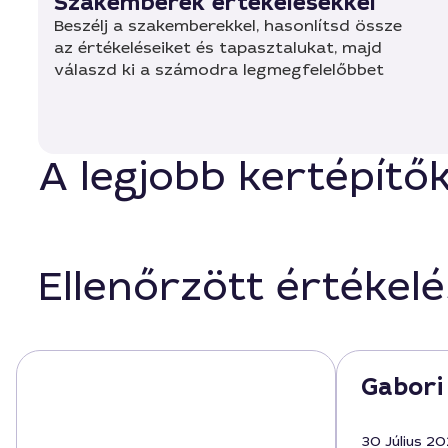
Szakemberek értékelésekkel
Beszélj a szakemberekkel, hasonlítsd össze
az értékeléseiket és tapasztalukat, majd
válaszd ki a számodra legmegfelelőbbet
A legjobb kertépítő
Ellenőrzött értékel
Gabori 
30 Július 2