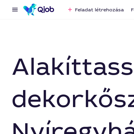
Feladat létrehozása
F
Alakíttass
dekorkős
Nyíregyhá