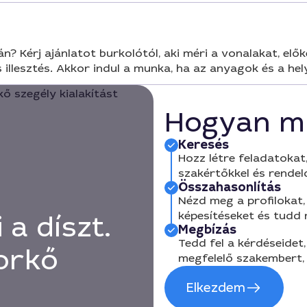
 Kérj ajánlatot burkolótól, aki méri a vonalakat, előkés
illesztés. Akkor indul a munka, ha az anyagok és a hel
Hogyan m
Keresés
Hozz létre feladatokat,
szakértőkkel és rendel
Összahasonlítás
Nézd meg a profilokat, 
képesítéseket és tudd
a díszt.
Megbízás
Tedd fel a kérdéseidet,
orkő
megfelelő szakembert, 
Elkezdem