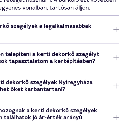
ő réteget használni. A burkoló ezt követően
 egyenes vonalban, tartósan álljon.
orkő szegélyek a legalkalmasabbak
?
 telepíteni a kerti dekorkő szegélyt
sok tapasztalatom a kertépítésben?
rti dekorkő szegélyek Nyíregyháza
ehet őket karbantartani?
mozognak a kerti dekorkő szegélyek
 találhatok jó ár-érték arányú