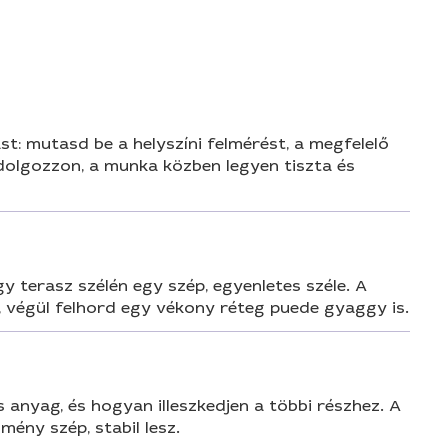
n
t: mutasd be a helyszíni felmérést, a megfelelő
dolgozzon, a munka közben legyen tiszta és
gy terasz szélén egy szép, egyenletes széle. A
t, végül felhord egy vékony réteg puede gyaggy is.
s anyag, és hogyan illeszkedjen a többi részhez. A
mény szép, stabil lesz.