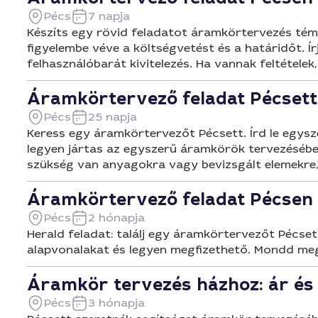
Pécs
7 napja
Készíts egy rövid feladatot áramkörtervezés té
figyelembe véve a költségvetést és a határidőt. Í
felhasználóbarát kivitelezés. Ha vannak feltétele
Áramkörtervező feladat Pécsett
Pécs
25 napja
Keress egy áramkörtervezőt Pécsett. Írd le egysze
legyen jártas az egyszerű áramkörök tervezésébe
szükség van anyagokra vagy bevizsgált elemekre, 
Áramkörtervező feladat Pécsen
Pécs
2 hónapja
Herald feladat: találj egy áramkörtervezőt Pécset
alapvonalakat és legyen megfizethető. Mondd meg,
Áramkör tervezés házhoz: ár és
Pécs
3 hónapja