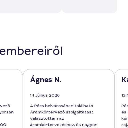
kembereiről
Ágnes N.
Ka
14 Június 2026
13 
rvező
A Pécs belvárosában található
Pé
gyorsan
Áramkörtervező szolgáltatást
és
választottam az
kér
2000
áramkörtervezéshez, és nagyon
raj