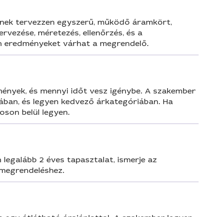
rnek tervezzen egyszerű, működő áramkört,
rvezése, méretezés, ellenőrzés, és a
lyen eredményeket várhat a megrendelő.
lmények, és mennyi időt vesz igénybe. A szakember
ában, és legyen kedvező árkategóriában. Ha
oson belül legyen.
 legalább 2 éves tapasztalat, ismerje az
 megrendeléshez.