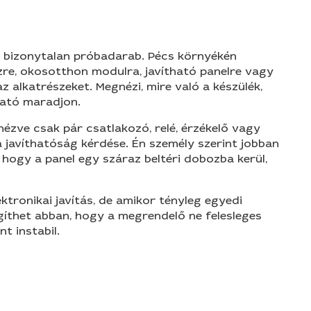
y bizonytalan próbadarab. Pécs környékén
zre, okosotthon modulra, javítható panelre vagy
alkatrészeket. Megnézi, mire való a készülék,
tható maradjon.
ézve csak pár csatlakozó, relé, érzékelő vagy
s a javíthatóság kérdése. Én személy szerint jobban
hogy a panel egy száraz beltéri dobozba kerül,
ktronikai javítás, de amikor tényleg egyedi
egíthet abban, hogy a megrendelő ne felesleges
t instabil.