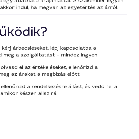
za egy átlátható árajánlattal. A szakember legyen
 akkor indul, ha megvan az egyetértés az árról.
űködik?
 kérj árbecsléseket, lépj kapcsolatba a
d meg a szolgáltatást – mindez ingyen
olvasd el az értékeléseket, ellenőrizd a
 meg az árakat a megbízás előtt
 ellenőrizd a rendelkezésre állást, és vedd fel a
amikor készen állsz rá