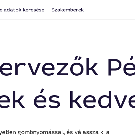
eladatok keresése
Szakemberek
ervezők Pé
ek és kedv
yetlen gombnyomással., és válassza ki a