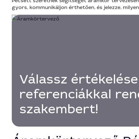
Pécsett szeretnék segítséget áramkör tervezéséhez
gyors, kommunikáljon érthetően, és jelezze, milye
Válassz értékelése
referenciákkal ren
szakembert!