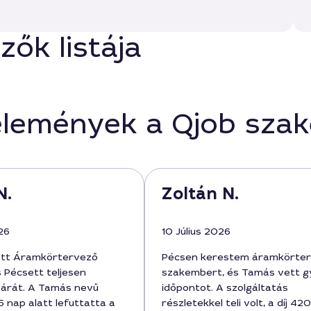
ők listája
élemények a Qjob sza
N.
Zoltán N.
26
10 Július 2026
ott Áramkörtervező
Pécsen kerestem áramkörte
s Pécsett teljesen
szakembert, és Tamás vett 
árát. A Tamás nevű
időpontot. A szolgáltatás
 nap alatt lefuttatta a
részletekkel teli volt, a díj 4