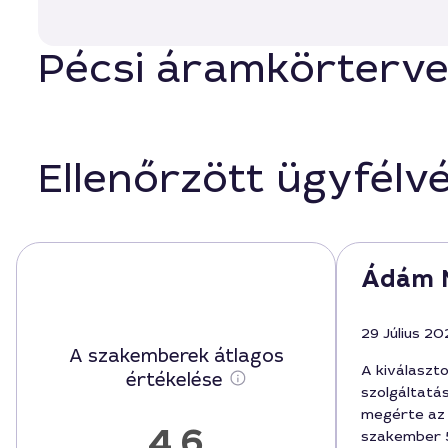
Pécsi áramkörtervez
Ellenőrzött ügyfélv
Ádám 
29 Július 20
A szakemberek átlagos
A kiválaszt
értékelése
szolgáltatá
megérte az 
4,6
szakember 5