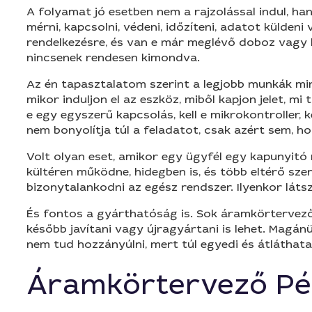
A folyamat jó esetben nem a rajzolással indul, han
mérni, kapcsolni, védeni, időzíteni, adatot külden
rendelkezésre, és van e már meglévő doboz vagy k
nincsenek rendesen kimondva.
Az én tapasztalatom szerint a legjobb munkák mind
mikor induljon el az eszköz, miből kapjon jelet, m
e egy egyszerű kapcsolás, kell e mikrokontroller,
nem bonyolítja túl a feladatot, csak azért sem, 
Volt olyan eset, amikor egy ügyfél egy kapunyitó 
kültéren működne, hidegben is, és több eltérő szenz
bizonytalankodni az egész rendszer. Ilyenkor láts
És fontos a gyárthatóság is. Sok áramkörtervező 
később javítani vagy újragyártani is lehet. Magán
nem tud hozzányúlni, mert túl egyedi és átláthatat
Áramkörtervező Pé