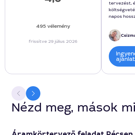
tervezést, 
költségveté
napos hossz
végső díj 35
495 vélemény
mozgott, ame
Csizma
igények pon
frissítve 29 július 2026
rendszerbe,
volt, köszö
Ingyen
hozzáállást.
ajánla
Nézd meg, mások mi
Áramkörtervező feladat Pécsen