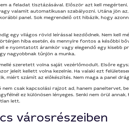
em a feladat tisztázásával. Először azt kell megérteni,
i vagy valamit automatikusan szabályozni. Utána jön az,
orábbi panel. Sok megrendelő ott hibázik, hogy azonnal
ig egy világos rövid leírással kezdődnek. Nem kell mérn
i történjen hiba esetén, és mennyire fontos a későbbi b
 kell e nyomtatott áramkör vagy elegendő egy kisebb pr
hogy nagyobbnak tűnjön a munka.
mellé szeretett volna saját vezérlőmodult. Elsőre egy
or jeleit kellett volna kezelnie. Ha valaki ezt felületes
zik, miért számít az előkészítés. Nem maga a panel drá
nem csak kapcsolási rajzot ad, hanem paneltervet, be
ügyfélnél ez különösen lényeges. Senki nem örül annak, 
lan lett.
cs városrészeiben