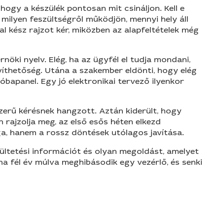
 hogy a készülék pontosan mit csináljon. Kell e
 milyen feszültségről működjön, mennyi hely áll
 kész rajzot kér, miközben az alapfeltételek még
öki nyelv. Elég, ha az ügyfél el tudja mondani,
ővíthetőség. Utána a szakember eldönti, hogy elég
óbapanel. Egy jó elektronikai tervező ilyenkor
szerű kérésnek hangzott. Aztán kiderült, hogy
en rajzolja meg, az első esős héten elkezd
ga, hanem a rossz döntések utólagos javítása.
ültetési információt és olyan megoldást, amelyet
ha fél év múlva meghibásodik egy vezérlő, és senki