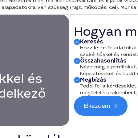
. Nézzétek meg, mit kell összeállítani, és írjatok viss
n alapadatokra van szükség (rajz, működési cél). Munka
Hogyan m
Keresés
Hozz létre feladatokat,
szakértőkkel és rendel
Összahasonlítás
Nézd meg a profilokat, 
képesítéseket és tudd
kkel és
Megbízás
Tedd fel a kérdéseidet,
delkező
megfelelő szakembert, 
Elkezdem