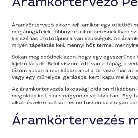
Áramkörtervező Pé
Áramkörtervező akkor kell, amikor egy ötletből 
magánügyfelek többnyire akkor keresnek ilyen sza
kis szériás prototípusra van szükségük. Az áramk
milyen tápellátás kell, mennyi hőt termel, mennyir
Sokan meglepődnek azon, hogy egy egyszerűnek tűn
kijelző látszik. Belül viszont ott van a tápág, a v
bízom abban a munkában, ahol a tervező már az el
vagy egy műhelybe, garázsba, kerti kapu mellé va
Az áramkörtervezés lakossági oldalon ritkábban ke
megoldás kell, nincs nagyon mivel kiváltani. Egy 
alkatrészekre költsön, és ne fusson bele olyan pan
Áramkörtervezés 