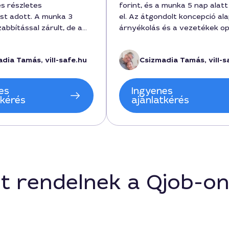
és részletes
forint, és a munka 5 nap alatt
st adott. A munka 3
el. Az átgondolt koncepció ala
abbítással zárult, de a
árnyékolás és a vezetékek op
000 forint körül
elrendezése került kidolgozásr
ly reális a piacon. Az
a végső terv biztosan megfel
dia Tamás, vill-safe.hu
Csizmadia Tamás, vill-s
tosan beépültek a
energiahatékonysági elvárás
 és a szolgáltatás gyors
Az eredmény nagyon elégede
nöm a szakmai
vagyok a kivitelezés minőségé
es
Ingyenes
ajánlott.
tkérés
ajánlatkérés
t rendelnek a Qjob-o