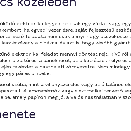
cs közelében
működő elektronika legyen, ne csak egy vázlat vagy eg
kembert, ha egyedi vezérlésre, saját fejlesztésű eszkö
örtervező feladata nem csak annyi, hogy összekösse az 
e lesz érzékeny a hibákra, és azt is, hogy később gyár
ő elektronikai feladat mennyi döntést rejt. Kívülről n
édelem, a zajtűrés, a panelméret, az alkatrészek helye é
ején rákérdez a használati környezetre. Nem mindegy, 
gy egy párás pincébe.
rül szóba, mint a villanyszerelés vagy az általános ele
tapasztalt villamosmérnök vagy elektronikai tervező s
elbe, amely papíron még jó, a valós használatban viszon
menete