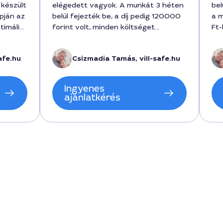
 készült
elégedett vagyok. A munkát 3 héten
bel
pján az
belül fejezték be, a díj pedig 120000
a 
timális
forint volt, minden költséget
Ft-
a, így
tartalmazott. Tamás volt a kivitelező,
sta
el az
aki a felmérés során részletesen
Csa
afe.hu
Csizmadia Tamás, vill-safe.hu
oknak.
feltárta az egyedi igényeket és a
tt
városi szabályozásokat is figyelembe
vel,
vette, így gördülékeny volt a
Ingyenes
folyamat. Highly recommended.
ajánlatkérés
n