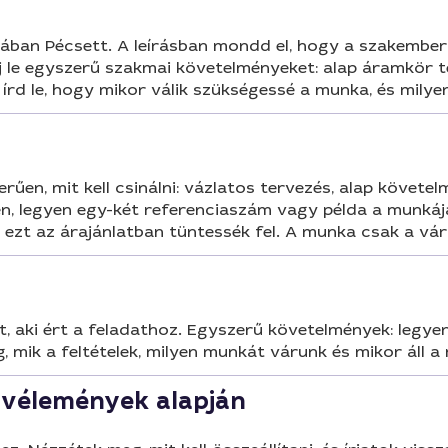
mában Pécsett. A leírásban mondd el, hogy a szakembe
rj le egyszerű szakmai követelményeket: alap áramkör te
k, írd le, hogy mikor válik szükségessé a munka, és mi
rűen, mit kell csinálni: vázlatos tervezés, alap követe
n, legyen egy-két referenciaszám vagy példa a munkáj
ezt az árajánlatban tüntessék fel. A munka csak a vár
t, aki ért a feladathoz. Egyszerű követelmények: legyen
 mik a feltételek, milyen munkát várunk és mikor áll a
 vélemények alapján