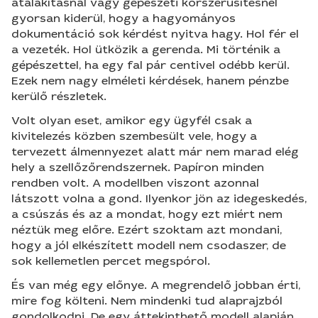
átalakításnál vagy gépészeti korszerűsítésnél
gyorsan kiderül, hogy a hagyományos
dokumentáció sok kérdést nyitva hagy. Hol fér el
a vezeték. Hol ütközik a gerenda. Mi történik a
gépészettel, ha egy fal pár centivel odébb kerül.
Ezek nem nagy elméleti kérdések, hanem pénzbe
kerülő részletek.
Volt olyan eset, amikor egy ügyfél csak a
kivitelezés közben szembesült vele, hogy a
tervezett álmennyezet alatt már nem marad elég
hely a szellőzőrendszernek. Papíron minden
rendben volt. A modellben viszont azonnal
látszott volna a gond. Ilyenkor jön az idegeskedés,
a csúszás és az a mondat, hogy ezt miért nem
néztük meg előre. Ezért szoktam azt mondani,
hogy a jól elkészített modell nem csodaszer, de
sok kellemetlen percet megspórol.
És van még egy előnye. A megrendelő jobban érti,
mire fog költeni. Nem mindenki tud alaprajzból
gondolkodni. De egy áttekinthető modell alapján