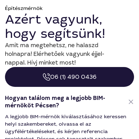
Építészmérnök
Azért vagyunk,
hogy segítsünk!
Amit ma megtehetsz, ne halaszd
holnapra! Elérhetőek vagyunk éjjel-
nappal. Hívj minket most!
06 (1) 490 0436
Hogyan találom meg a legjobb BIM-
mérnököt Pécsen?
A legjobb BIM-mérnök kiválasztásához keressen
helyi szakembereket, olvassa el az
ügyfélértékeléseket, és kérjen referencia
projekteket. Pécsen sok tapasztalt szakember