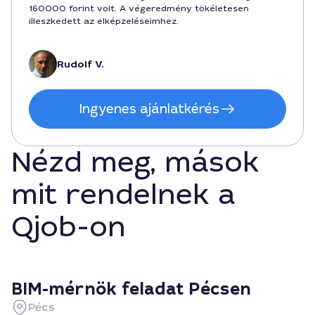
160000 forint volt. A végeredmény tökéletesen
illeszkedett az elképzeléseimhez.
Rudolf V.
Ingyenes ajánlatkérés
Nézd meg, mások
mit rendelnek a
Qjob-on
BIM-mérnök feladat Pécsen
Pécs