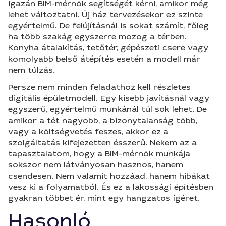
igazán BIM-mérnök segítségét kérni, amikor még
lehet változtatni. Új ház tervezésekor ez szinte
egyértelmű. De felújításnál is sokat számít, főleg
ha több szakág egyszerre mozog a térben.
Konyha átalakítás, tetőtér, gépészeti csere vagy
komolyabb belső átépítés esetén a modell már
nem túlzás.
Persze nem minden feladathoz kell részletes
digitális épületmodell. Egy kisebb javításnál vagy
egyszerű, egyértelmű munkánál túl sok lehet. De
amikor a tét nagyobb, a bizonytalanság több,
vagy a költségvetés feszes, akkor ez a
szolgáltatás kifejezetten ésszerű. Nekem az a
tapasztalatom, hogy a BIM-mérnök munkája
sokszor nem látványosan hasznos, hanem
csendesen. Nem valamit hozzáad, hanem hibákat
vesz ki a folyamatból. És ez a lakossági építésben
gyakran többet ér, mint egy hangzatos ígéret.
Hasonló