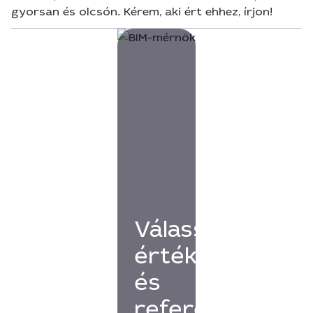
gyorsan és olcsón. Kérem, aki ért ehhez, írjon!
Válassz
értékelésekkel
és
referenciákkal