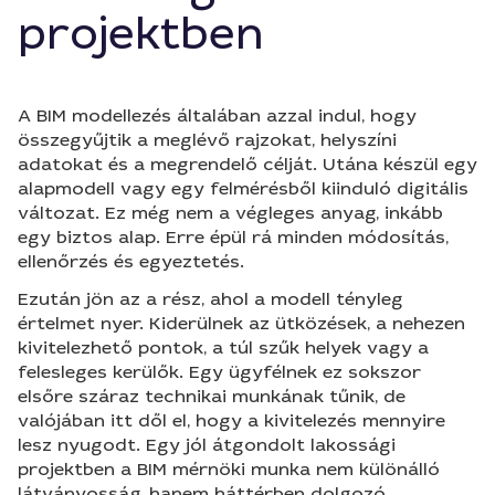
projektben
A BIM modellezés általában azzal indul, hogy
összegyűjtik a meglévő rajzokat, helyszíni
adatokat és a megrendelő célját. Utána készül egy
alapmodell vagy egy felmérésből kiinduló digitális
változat. Ez még nem a végleges anyag, inkább
egy biztos alap. Erre épül rá minden módosítás,
ellenőrzés és egyeztetés.
Ezután jön az a rész, ahol a modell tényleg
értelmet nyer. Kiderülnek az ütközések, a nehezen
kivitelezhető pontok, a túl szűk helyek vagy a
felesleges kerülők. Egy ügyfélnek ez sokszor
elsőre száraz technikai munkának tűnik, de
valójában itt dől el, hogy a kivitelezés mennyire
lesz nyugodt. Egy jól átgondolt lakossági
projektben a BIM mérnöki munka nem különálló
látványosság, hanem háttérben dolgozó