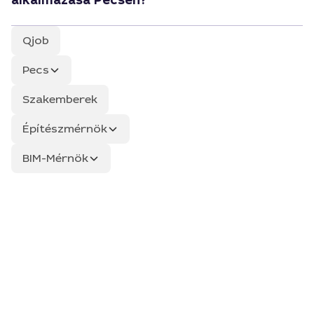
alkalmazása Pécsen?
Qjob
Pecs
Szakemberek
Építészmérnök
BIM-Mérnök