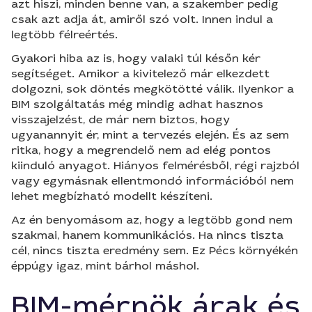
azt hiszi, minden benne van, a szakember pedig
csak azt adja át, amiről szó volt. Innen indul a
legtöbb félreértés.
Gyakori hiba az is, hogy valaki túl későn kér
segítséget. Amikor a kivitelező már elkezdett
dolgozni, sok döntés megkötötté válik. Ilyenkor a
BIM szolgáltatás még mindig adhat hasznos
visszajelzést, de már nem biztos, hogy
ugyanannyit ér, mint a tervezés elején. És az sem
ritka, hogy a megrendelő nem ad elég pontos
kiinduló anyagot. Hiányos felmérésből, régi rajzból
vagy egymásnak ellentmondó információból nem
lehet megbízható modellt készíteni.
Az én benyomásom az, hogy a legtöbb gond nem
szakmai, hanem kommunikációs. Ha nincs tiszta
cél, nincs tiszta eredmény sem. Ez Pécs környékén
éppúgy igaz, mint bárhol máshol.
BIM-mérnök árak és