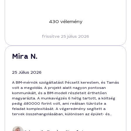
430 vélemény
frissítve 25 július 2026
Mira N.
25 Július 2026
A BIM-mérnök szolgáltatást Pécsett kerestem, és Tamás
volt a megoldás. A projekt alatt nagyon pontosan
kommunikált, és a BIM-modell részleteit érthetően
magyarázta. A munkavégzés 6 hétig tartott, a költség
pedig 480000 forint volt, ami reálisan tükrözte a
feladat komplexitását. A végeredmény segített a
tervek összehangolásában, különösen az épület- és
energiahatékonysági elemeknél.