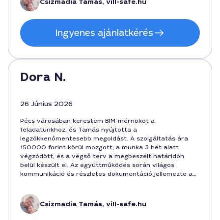
Csizmadia Tamás, vill-safe.hu
Ingyenes ajánlatkérés
Dora N.
26 Június 2026
Pécs városában kerestem BIM-mérnököt a
feladatunkhoz, és Tamás nyújtotta a
legzökkenőmentesebb megoldást. A szolgáltatás ára
150000 forint körül mozgott, a munka 3 hét alatt
végződött, és a végső terv a megbeszélt határidőn
belül készült el. Az együttműködés során világos
kommunikáció és részletes dokumentáció jellemezte a
projektet. Ajánlott szakembernek tartom BIM-
mérnökként Pécsen.
Csizmadia Tamás, vill-safe.hu