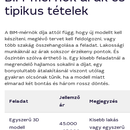
tipikus tételek
A BIM-mérnök díja attól függ, hogy új modellt kell
készíteni, meglévő tervet kell feldolgozni, vagy
több szakág összehangolása a feladat. Lakossági
munkáknál az árak sokszor érzékeny pontok. És
őszintén szólva érthető is. Egy kisebb feladatnál a
megrendelő hajlamos sokallni a díjat, egy
bonyolultabb átalakításnál viszont utólag
gyakran olcsónak tűnik, ha a modell miatt
elmarad két bontás és három rossz döntés.
Jellemző
Feladat
Megjegyzés
ár
Egyszerű 3D
Kisebb lakás
45.000
modell
vagy egyszerű