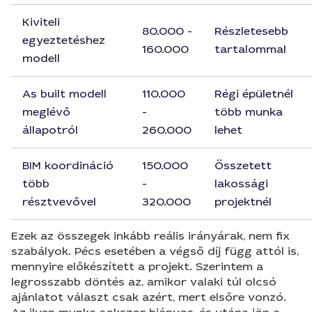
Kiviteli
80.000 -
Részletesebb
egyeztetéshez
160.000
tartalommal
modell
As built modell
110.000
Régi épületnél
meglévő
-
több munka
állapotról
260.000
lehet
BIM koordináció
150.000
Összetett
több
-
lakossági
résztvevővel
320.000
projektnél
Ezek az összegek inkább reális irányárak, nem fix
szabályok. Pécs esetében a végső díj függ attól is,
mennyire előkészített a projekt. Szerintem a
legrosszabb döntés az, amikor valaki túl olcsó
ajánlatot választ csak azért, mert elsőre vonzó.