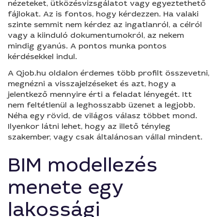
nézeteket, ütközésvizsgálatot vagy egyeztethető
fájlokat. Az is fontos, hogy kérdezzen. Ha valaki
szinte semmit nem kérdez az ingatlanról, a célról
vagy a kiinduló dokumentumokról, az nekem
mindig gyanús. A pontos munka pontos
kérdésekkel indul.
A Qjob.hu oldalon érdemes több profilt összevetni,
megnézni a visszajelzéseket és azt, hogy a
jelentkező mennyire érti a feladat lényegét. Itt
nem feltétlenül a leghosszabb üzenet a legjobb.
Néha egy rövid, de világos válasz többet mond.
Ilyenkor látni lehet, hogy az illető tényleg
szakember, vagy csak általánosan vállal mindent.
BIM modellezés
menete egy
lakossági