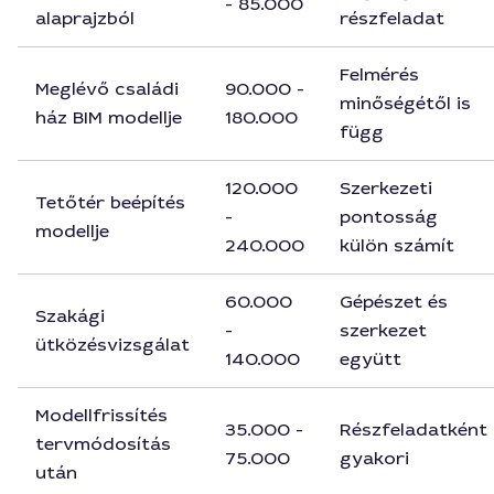
- 85.000
alaprajzból
részfeladat
Felmérés
Meglévő családi
90.000 -
minőségétől is
ház BIM modellje
180.000
függ
120.000
Szerkezeti
Tetőtér beépítés
-
pontosság
modellje
240.000
külön számít
60.000
Gépészet és
Szakági
-
szerkezet
ütközésvizsgálat
140.000
együtt
Modellfrissítés
35.000 -
Részfeladatként
tervmódosítás
75.000
gyakori
után