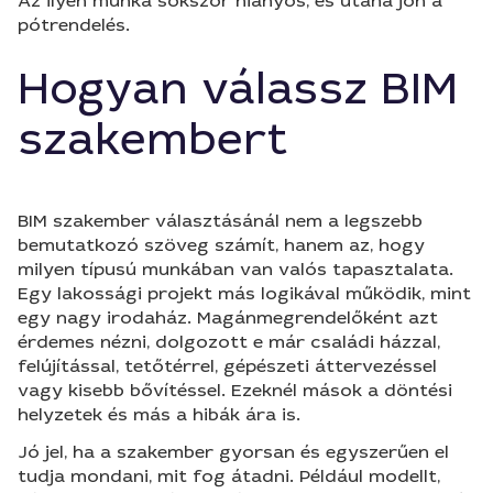
Az ilyen munka sokszor hiányos, és utána jön a
pótrendelés.
Hogyan válassz BIM
szakembert
BIM szakember választásánál nem a legszebb
bemutatkozó szöveg számít, hanem az, hogy
milyen típusú munkában van valós tapasztalata.
Egy lakossági projekt más logikával működik, mint
egy nagy irodaház. Magánmegrendelőként azt
érdemes nézni, dolgozott e már családi házzal,
felújítással, tetőtérrel, gépészeti áttervezéssel
vagy kisebb bővítéssel. Ezeknél mások a döntési
helyzetek és más a hibák ára is.
Jó jel, ha a szakember gyorsan és egyszerűen el
tudja mondani, mit fog átadni. Például modellt,