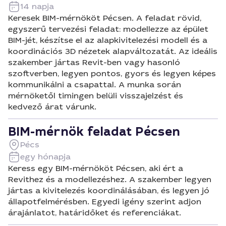
14 napja
Keresek BIM-mérnököt Pécsen. A feladat rövid,
egyszerű tervezési feladat: modellezze az épület
BIM-jét, készítse el az alapkivitelezési modell és a
koordinációs 3D nézetek alapváltozatát. Az ideális
szakember jártas Revit-ben vagy hasonló
szoftverben, legyen pontos, gyors és legyen képes
kommunikálni a csapattal. A munka során
mérnöketől timingen belüli visszajelzést és
kedvező árat várunk.
BIM-mérnök feladat Pécsen
Pécs
egy hónapja
Keress egy BIM-mérnököt Pécsen, aki ért a
Revithez és a modellezéshez. A szakember legyen
jártas a kivitelezés koordinálásában, és legyen jó
állapotfelmérésben. Egyedi igény szerint adjon
árajánlatot, határidőket és referenciákat.