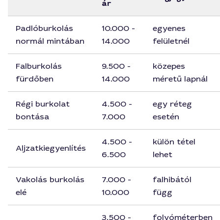
ár
Padlóburkolás
10.000 -
egyenes
normál mintában
14.000
felületnél
Falburkolás
9.500 -
közepes
fürdőben
14.000
méretű lapnál
Régi burkolat
4.500 -
egy réteg
bontása
7.000
esetén
4.500 -
külön tétel
Aljzatkiegyenlítés
6.500
lehet
Vakolás burkolás
7.000 -
falhibától
elé
10.000
függ
3.500 -
folyóméterben