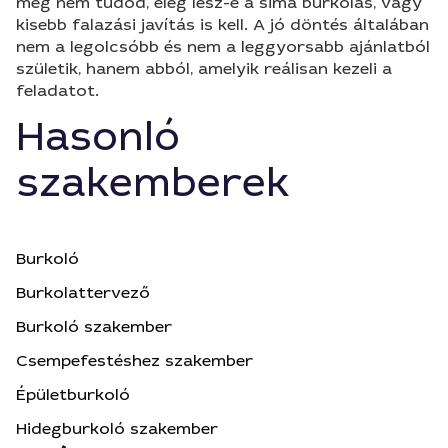
még nem tudod, elég lesz-e a sima burkolás, vagy
kisebb falazási javítás is kell. A jó döntés általában
nem a legolcsóbb és nem a leggyorsabb ajánlatból
születik, hanem abból, amelyik reálisan kezeli a
feladatot.
Hasonló
szakemberek
Burkoló
Burkolattervező
Burkoló szakember
Csempefestéshez szakember
Épületburkoló
Hidegburkoló szakember