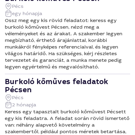
Pécs
egy hónapja
Ossz meg egy kis rövid feladatot: keress egy
burkoló kőművest Pécsen, nézd meg a
véleményeket és az árakat. A szakember legyen
megbízható, érthető árajánlattal, korábbi
munkákról fényképes referenciaival, és legyen
világos határidő. Ha szükséges, kérj részletes
tervezetet és garanciát, a munka menete pedig
legyen egyértelmű és megvalósítható.
Burkoló kőműves feladatok
Pécsen
Pécs
2 hónapja
Keress egy tapasztalt burkoló kőművest Pécsett
egy kis feladatra. A feladat során rövid ismertető
van: néhány alapvető követelmény a
szakembertől, például pontos méretek betartása,