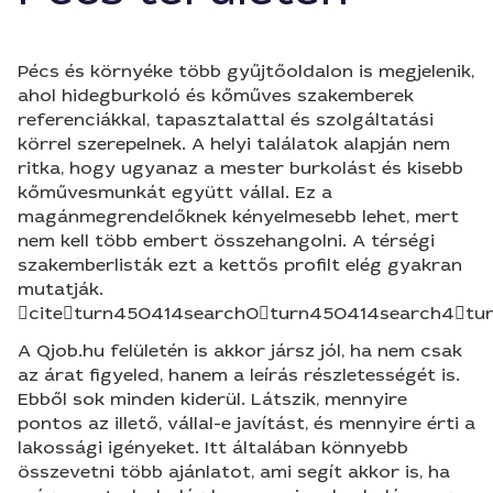
Pécs és környéke több gyűjtőoldalon is megjelenik,
ahol hidegburkoló és kőműves szakemberek
referenciákkal, tapasztalattal és szolgáltatási
körrel szerepelnek. A helyi találatok alapján nem
ritka, hogy ugyanaz a mester burkolást és kisebb
kőművesmunkát együtt vállal. Ez a
magánmegrendelőknek kényelmesebb lehet, mert
nem kell több embert összehangolni. A térségi
szakemberlisták ezt a kettős profilt elég gyakran
mutatják.
citeturn450414search0turn450414search4tu
A Qjob.hu felületén is akkor jársz jól, ha nem csak
az árat figyeled, hanem a leírás részletességét is.
Ebből sok minden kiderül. Látszik, mennyire
pontos az illető, vállal-e javítást, és mennyire érti a
lakossági igényeket. Itt általában könnyebb
összevetni több ajánlatot, ami segít akkor is, ha