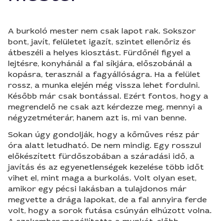
A burkoló mester nem csak lapot rak. Sokszor
bont, javít, felületet igazít, szintet ellenőriz és
átbeszéli a helyes kiosztást. Fürdőnél figyel a
lejtésre, konyhánál a fal síkjára, előszobánál a
kopásra, terasznál a fagyállóságra. Ha a felület
rossz, a munka elején még vissza lehet fordulni.
Később már csak bontással. Ezért fontos, hogy a
megrendelő ne csak azt kérdezze meg, mennyi a
négyzetméterár, hanem azt is, mi van benne.
Sokan úgy gondolják, hogy a kőműves rész pár
óra alatt letudható. De nem mindig. Egy rosszul
előkészített fürdőszobában a száradási idő, a
javítás és az egyenetlenségek kezelése több időt
vihet el, mint maga a burkolás. Volt olyan eset,
amikor egy pécsi lakásban a tulajdonos már
megvette a drága lapokat, de a fal annyira ferde
volt, hogy a sorok futása csúnyán elhúzott volna.