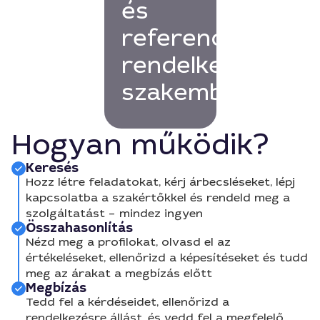
és
referenciákkal
rendelkező
szakembert!
Hogyan működik?
Keresés
Hozz létre feladatokat, kérj árbecsléseket, lépj
kapcsolatba a szakértőkkel és rendeld meg a
szolgáltatást – mindez ingyen
Összahasonlítás
Nézd meg a profilokat, olvasd el az
értékeléseket, ellenőrizd a képesítéseket és tudd
meg az árakat a megbízás előtt
Megbízás
Tedd fel a kérdéseidet, ellenőrizd a
rendelkezésre állást, és vedd fel a megfelelő