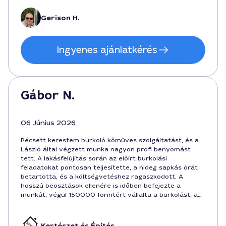
Gerison H.
Ingyenes ajánlatkérés
Gábor N.
06 Június 2026
Pécsett kerestem burkoló kőműves szolgáltatást, és a
László által végzett munka nagyon profi benyomást
tett. A lakásfelújítás során az előírt burkolási
feladatokat pontosan teljesítette, a hideg sapkás órát
betartotta, és a költségvetéshez ragaszkodott. A
hosszú beosztások ellenére is időben befejezte a
munkát, végül 150000 forintért vállalta a burkolást, a
kivitelezés 4 napot vett igénybe. Nagyon elégedett
vagyok a végeredménnyel, minden simán illeszkedik a
helyébe, és a városban is kiváló a véleménye.
Kertészet és Építés