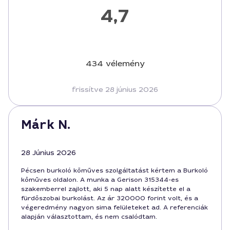
4,7
434 vélemény
frissítve 28 június 2026
Márk N.
28 Június 2026
Pécsen burkoló kőműves szolgáltatást kértem a Burkoló
kőműves oldalon. A munka a Gerison 315344-es
szakemberrel zajlott, aki 5 nap alatt készítette el a
fürdőszobai burkolást. Az ár 320000 forint volt, és a
végeredmény nagyon sima felületeket ad. A referenciák
alapján választottam, és nem csalódtam.