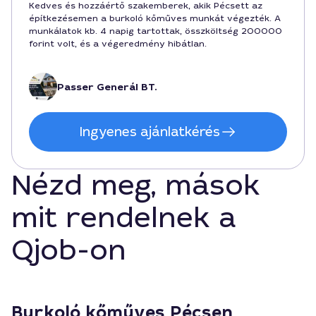
Kedves és hozzáértő szakemberek, akik Pécsett az
építkezésemen a burkoló kőműves munkát végezték. A
munkálatok kb. 4 napig tartottak, összköltség 200000
forint volt, és a végeredmény hibátlan.
Passer Generál BT.
Ingyenes ajánlatkérés
Nézd meg, mások
mit rendelnek a
Qjob-on
Burkoló kőműves Pécsen