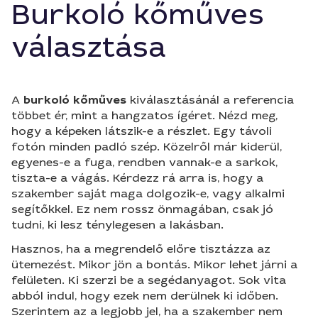
Burkoló kőműves
választása
A
burkoló kőműves
kiválasztásánál a referencia
többet ér, mint a hangzatos ígéret. Nézd meg,
hogy a képeken látszik-e a részlet. Egy távoli
fotón minden padló szép. Közelről már kiderül,
egyenes-e a fuga, rendben vannak-e a sarkok,
tiszta-e a vágás. Kérdezz rá arra is, hogy a
szakember saját maga dolgozik-e, vagy alkalmi
segítőkkel. Ez nem rossz önmagában, csak jó
tudni, ki lesz ténylegesen a lakásban.
Hasznos, ha a megrendelő előre tisztázza az
ütemezést. Mikor jön a bontás. Mikor lehet járni a
felületen. Ki szerzi be a segédanyagot. Sok vita
abból indul, hogy ezek nem derülnek ki időben.
Szerintem az a legjobb jel, ha a szakember nem