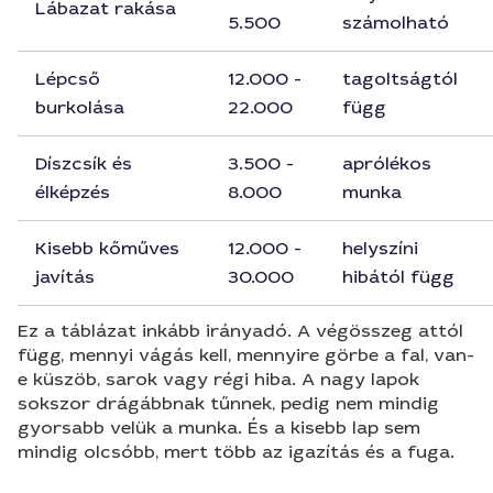
Lábazat rakása
5.500
számolható
Lépcső
12.000 -
tagoltságtól
burkolása
22.000
függ
Díszcsík és
3.500 -
aprólékos
élképzés
8.000
munka
Kisebb kőműves
12.000 -
helyszíni
javítás
30.000
hibától függ
Ez a táblázat inkább irányadó. A végösszeg attól
függ, mennyi vágás kell, mennyire görbe a fal, van-
e küszöb, sarok vagy régi hiba. A nagy lapok
sokszor drágábbnak tűnnek, pedig nem mindig
gyorsabb velük a munka. És a kisebb lap sem
mindig olcsóbb, mert több az igazítás és a fuga.