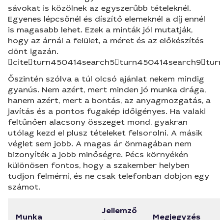
sávokat is közölnek az egyszerűbb tételeknél.
Egyenes lépcsőnél és díszítő elemeknél a díj ennél
is magasabb lehet. Ezek a minták jól mutatják,
hogy az árnál a felület, a méret és az előkészítés
dönt igazán.
citeturn450414search5turn450414search9tur
Őszintén szólva a túl olcsó ajánlat nekem mindig
gyanús. Nem azért, mert minden jó munka drága,
hanem azért, mert a bontás, az anyagmozgatás, a
javítás és a pontos fugakép időigényes. Ha valaki
feltűnően alacsony összeget mond, gyakran
utólag kezd el plusz tételeket felsorolni. A másik
véglet sem jobb. A magas ár önmagában nem
bizonyíték a jobb minőségre. Pécs környékén
különösen fontos, hogy a szakember helyben
tudjon felmérni, és ne csak telefonban dobjon egy
számot.
Jellemző
Munka
Megjegyzés