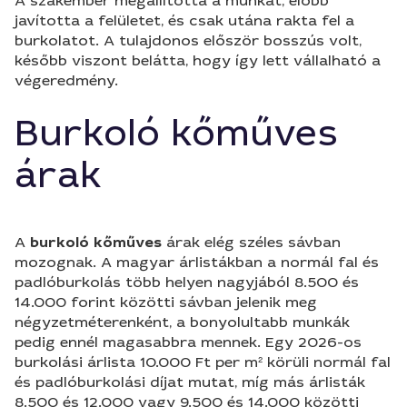
A szakember megállította a munkát, előbb
javította a felületet, és csak utána rakta fel a
burkolatot. A tulajdonos először bosszús volt,
később viszont belátta, hogy így lett vállalható a
végeredmény.
Burkoló kőműves
árak
A
burkoló kőműves
árak elég széles sávban
mozognak. A magyar árlistákban a normál fal és
padlóburkolás több helyen nagyjából 8.500 és
14.000 forint közötti sávban jelenik meg
négyzetméterenként, a bonyolultabb munkák
pedig ennél magasabbra mennek. Egy 2026-os
burkolási árlista 10.000 Ft per m² körüli normál fal
és padlóburkolási díjat mutat, míg más árlisták
8.500 és 12.000 vagy 9.500 és 14.000 közötti