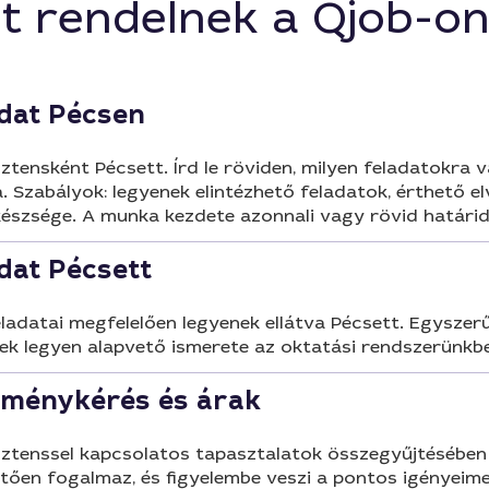
t rendelnek a Qjob-o
a kreatív gondolkodást, kösz
adat Pécsen
ztensként Pécsett. Írd le röviden, milyen feladatokra 
a. Szabályok: legyenek elintézhető feladatok, érthető 
észsége. A munka kezdete azonnali vagy rövid határid
adat Pécsett
feladatai megfelelően legyenek ellátva Pécsett. Egysz
ek legyen alapvető ismerete az oktatási rendszerünkben.
leménykérés és árak
isztenssel kapcsolatos tapasztalatok összegyűjtésébe
thetően fogalmaz, és figyelembe veszi a pontos igénye