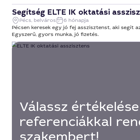
Segítség ELTE IK oktatási asszis
Pécs, belváros
6 hónapja
Pécsen keresek egy jó fej asszisztenst, aki segít a
Egyszerű, gyors munka, jó fizetés.
Válassz értékelése
referenciákkal ren
szakembert!