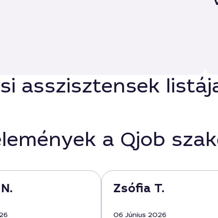
si asszisztensek listáj
élemények a Qjob sza
 N.
Zsófia T.
026
06 Június 2026