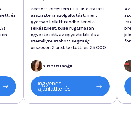
s
Pécsett kerestem ELTE IK oktatási
Az 
sett, és
asszisztens szolgáltatást, mert
szo
gyorsan kellett rendbe tenni a
va
 Az
felkészülést. busе rugalmasan
pre
esen
egyeztetett, az egyeztetés és a
jel
személyre szabott segítség
for
összesen 2 órát tartott, és 25 000
zabb
Ft-ba került. Korrekt, érthető
asznos
magyarázatokat kaptam.
Buse Ustaoğlu
a
 és a
aminek
Ingyenes
ajánlatkérés
n egy
ig
n
. A
egítette