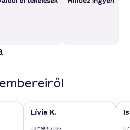
Valódi értékelések
Mindez ingyen
a
kembereiről
Lívia K.
I
02 Május 2026
07