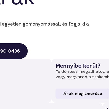
l egyetlen gombnyomással., és fogja ki a
 490 0436
Mennyibe kerül?
Te döntesz: megadhatod a 
vagy megvárod a szakembe
Árak megismerése