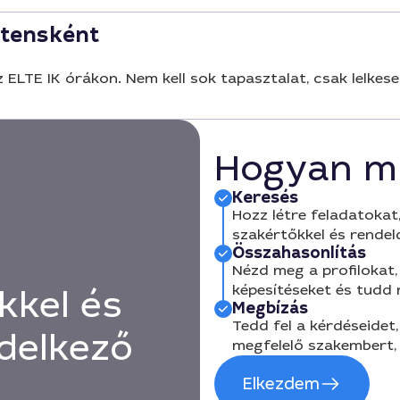
ztensként
z ELTE IK órákon. Nem kell sok tapasztalat, csak lelkese
Hogyan m
Keresés
Hozz létre feladatokat,
szakértőkkel és rendel
Összahasonlítás
Nézd meg a profilokat, 
képesítéseket és tudd
kkel és
Megbízás
Tedd fel a kérdéseidet,
delkező
megfelelő szakembert, 
Elkezdem