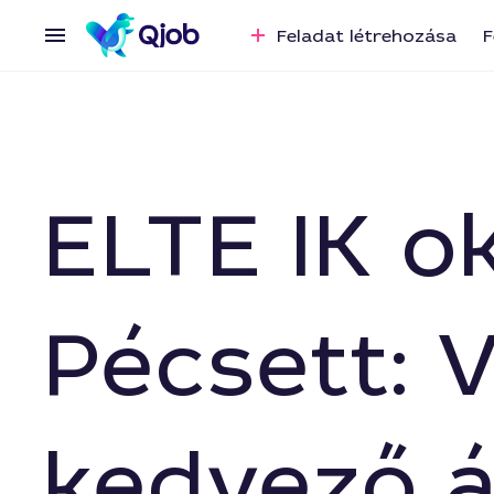
Feladat létrehozása
F
ELTE IK o
Pécsett: 
kedvező 