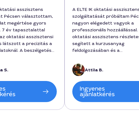
oktatási asszisztens
A ELTE IK oktatási assziszten
st Pécsen választottam,
szolgáltatását próbáltam Péc
dat megértése gyors
nagyon elégedett vagyok a
 7 év tapasztalattal
professzionális hozzáállással.
az oktatási asszisztensi
oktatási asszisztens részlet
s látszott a precizitás a
segített a kurzusanyag
datoknál. A beszélgetés
feldolgozásában és a
os volt, hogy a munka 3
vizsgaelőkészülésben, a hoss
génybe, és 18000 forintba
dolgozatok megírásához is h
a S.
Attila B.
szerintem korrekt az
tanácsokat adva. A munka ár
ban. Ajánlanám
120000 forint körül mozgott,
, akiknek részletes és
szolgáltatás 6 hétig tartott, 
es
Ingyenes
ség kell az ELTE IK
végén éreztem, hogy tényleg
tkérés
ajánlatkérés
l kapcsolatos
fejlődtem. Attila személyébe
z.
rendkívül türelmes és pontos
szakembert kaptam, aki mind
időben válaszolt és érthetőe
magyarázott magyar nyelven
város Pécs atmoszférája is s