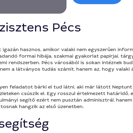
szisztens Pécs
et igazán hasznos, amikor valaki nem egyszerűen infor
eadandó formai hibája, szakmai gyakorlat papírjai, tárg
temi rendszerben. Pécs városából is sokan intéznek bud
 nem a látványos tudás számít, hanem az, hogy valaki á
en feladatot bárki el tud látni, aki már látott Neptunt
leteken csúszik el. Egy rosszul értelmezett határidő,
nulmányi segítő ezért nem pusztán adminisztrál, hanem
ztosnak hangzik az első üzenetben.
 segítség