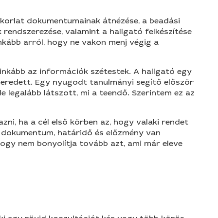
yakorlat dokumentumainak átnézése, a beadási
 rendszerezése, valamint a hallgató felkészítése
Inkább arról, hogy ne vakon menj végig a
 inkább az információk szétestek. A hallgató egy
veredett. Egy nyugodt tanulmányi segítő először
 legalább látszott, mi a teendő. Szerintem ez az
ni, ha a cél első körben az, hogy valaki rendet
bb dokumentum, határidő és előzmény van
 hogy nem bonyolítja tovább azt, ami már eleve