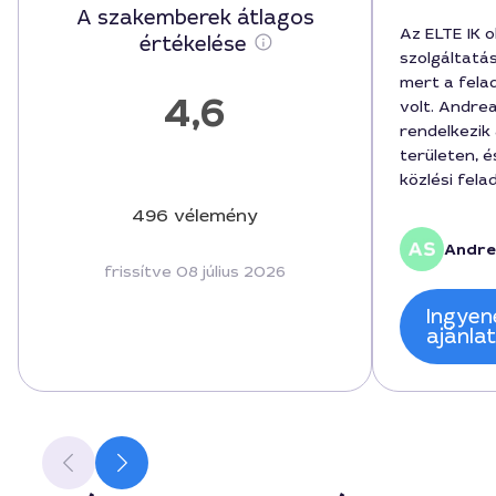
A szakemberek átlagos
Az ELTE IK 
értékelése
szolgáltatá
mert a fela
4,6
volt. Andrea
rendelkezik 
területen, é
közlési fela
során világ
496 vélemény
órát vett i
Andre
került, ami 
frissítve 08 július 2026
adott város
mindazoknak
Ingyen
pontos segít
ajánla
programjáva
feladatokho