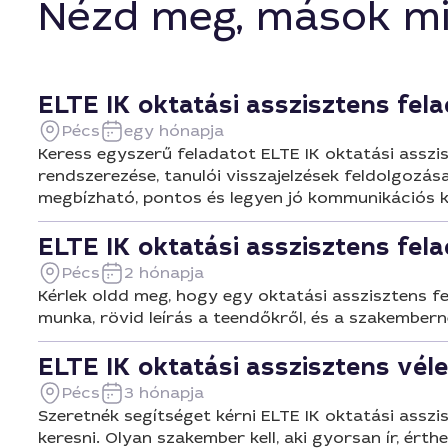
Nézd meg, mások mi
ELTE IK oktatási asszisztens fel
Pécs
egy hónapja
Keress egyszerű feladatot ELTE IK oktatási asszis
rendszerezése, tanulói visszajelzések feldolgozás
megbízható, pontos és legyen jó kommunikációs k
ELTE IK oktatási asszisztens fel
Pécs
2 hónapja
Kérlek oldd meg, hogy egy oktatási asszisztens 
munka, rövid leírás a teendőkről, és a szakembern
ELTE IK oktatási asszisztens vé
Pécs
3 hónapja
Szeretnék segítséget kérni ELTE IK oktatási assz
keresni. Olyan szakember kell, aki gyorsan ír, ér