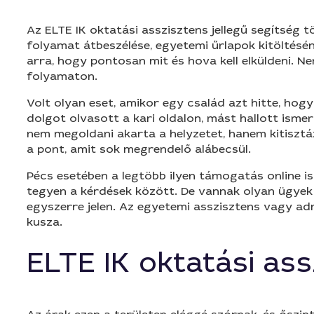
Az ELTE IK oktatási asszisztens jellegű segítség
folyamat átbeszélése, egyetemi űrlapok kitöltésén
arra, hogy pontosan mit és hova kell elküldeni. N
folyamaton.
Volt olyan eset, amikor egy család azt hitte, hog
dolgot olvasott a kari oldalon, mást hallott is
nem megoldani akarta a helyzetet, hanem kitisztá
a pont, amit sok megrendelő alábecsül.
Pécs esetében a legtöbb ilyen támogatás online is
tegyen a kérdések között. De vannak olyan ügyek
egyszerre jelen. Az egyetemi asszisztens vagy adm
kusza.
ELTE IK oktatási as