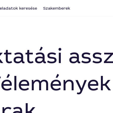
eladatok keresése
Szakemberek
ktatási ass
Vélemények
árak