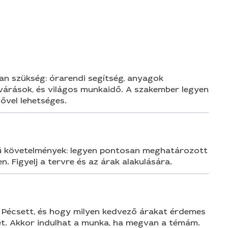
n
önöm!
van szükség: órarendi segítség, anyagok
elvárások, és világos munkaidő. A szakember legyen
ővel lehetséges.
erű követelmények: legyen pontosan meghatározott
 Figyelj a tervre és az árak alakulására.
n Pécsett, és hogy milyen kedvező árakat érdemes
imet. Akkor indulhat a munka, ha megvan a témám.