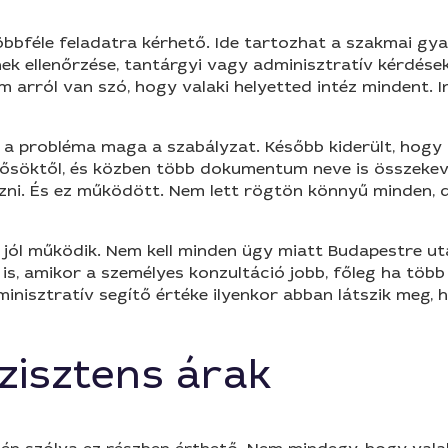
 többféle feladatra kérhető. Ide tartozhat a szakmai g
ek ellenőrzése, tantárgyi vagy adminisztratív kérdések
em arról van szó, hogy valaki helyetted intéz mindent. 
y a probléma maga a szabályzat. Később kiderült, hogy
merősöktől, és közben több dokumentum neve is összeke
zni. És ez működött. Nem lett rögtön könnyű minden, de
 jól működik. Nem kell minden ügy miatt Budapestre utaz
 is, amikor a személyes konzultáció jobb, főleg ha tö
inisztratív segítő értéke ilyenkor abban látszik meg,
szisztens árak