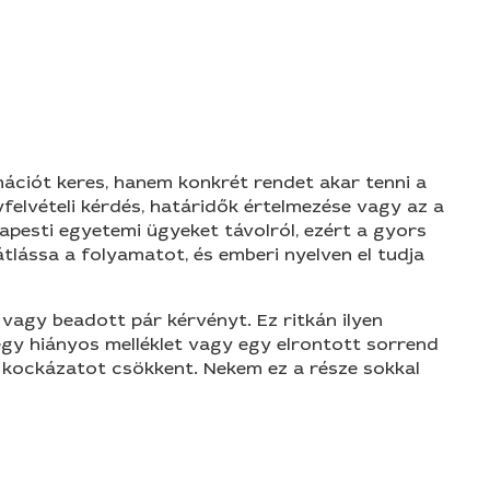
mációt keres, hanem konkrét rendet akar tenni a
yfelvételi kérdés, határidők értelmezése vagy az a
apesti egyetemi ügyeket távolról, ezért a gyors
tlássa a folyamatot, és emberi nyelven el tudja
 vagy beadott pár kérvényt. Ez ritkán ilyen
 egy hiányos melléklet vagy egy elrontott sorrend
 kockázatot csökkent. Nekem ez a része sokkal