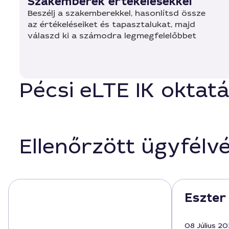
Szakemberek értékelésekkel
Beszélj a szakemberekkel, hasonlítsd össze
az értékeléseiket és tapasztalukat, majd
válaszd ki a számodra legmegfelelőbbet
Pécsi eLTE IK oktatá
Ellenőrzött ügyfélv
Eszter
08 Július 2