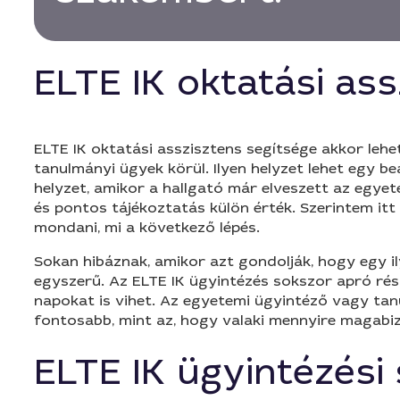
ELTE IK oktatási as
ELTE IK oktatási asszisztens segítsége akkor leh
tanulmányi ügyek körül. Ilyen helyzet lehet egy b
helyzet, amikor a hallgató már elveszett az egye
és pontos tájékoztatás külön érték. Szerintem itt
mondani, mi a következő lépés.
Sokan hibáznak, amikor azt gondolják, hogy egy ily
egyszerű. Az ELTE IK ügyintézés sokszor apró rész
napokat is vihet. Az egyetemi ügyintéző vagy ta
fontosabb, mint az, hogy valaki mennyire magabi
ELTE IK ügyintézési