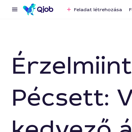
Feladat létrehozása
F
Érzelmiint
Pécsett: 
kedvező 