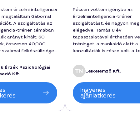
stem érzelmi intelligencia
Pécsen vettem igénybe az
s megtaláltam Gáborral
Érzelmiintelligencia-tréner
ációt. A szolgáltatás az
szolgáltatást, és nagyon me
lligencia-tréner témában
elégedve. Tamás 8 év
ték arányt kínált: 60
tapasztalatával érthetően ve
ek, összesen 40,000
tréninget, a munkaidő alatt a
r szakmai felkészültsége
konzultációk is része volt, a te
getések struktúrája
program 60 000 forintba kerü
bban, hogy megértsem
kurzus során megértettem sa
k Érzék Pszichológiai
Lelkelemző Kft.
ióimat és hogyan
érzelmi reakcióimat és gyakor
sadó Kft.
ások érzelmeire. Ajánlom
eszközöket kaptam a váltásr
tást Pécs városában, ha
es
Ingyenes
ebb önismeretre vágyik.
tkérés
ajánlatkérés