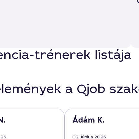
encia-trénerek listája
élemények a Qjob sza
N.
Ádám K.
026
02 Június 2026