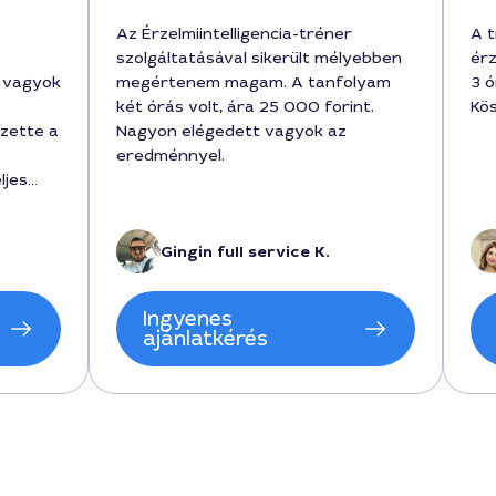
Az Érzelmiintelligencia-tréner
A t
szolgáltatásával sikerült mélyebben
érz
g vagyok
megértenem magam. A tanfolyam
3 ó
két órás volt, ára 25 000 forint.
Kös
zette a
Nagyon elégedett vagyok az
eredménnyel.
ljes
lt. A
ját
Gingin full service K.
lati
a.
Ingyenes
ajánlatkérés