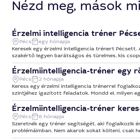
Nézd meg, mások mi
Érzelmi intelligencia tréner Pécs
Pécs
egy hónapja
Keresek egy érzelmi intelligencia trénert Pécsett.
szakértő legyen barátságos és türelmes, kis csop
Érzelmiintelligencia-tréner egy r
Pécs
2 hónapja
Keress egy érzelmi intelligencia trénerrel foglalko
szintjéhez igazított feladatok. Mondd el, milyen e
Érzelmiintelligencia-tréner kere
Pécs
6 hónapja
Szeretnék egy tréner segítségét, aki foglalkozik é
problémáimban. Nem akarok sokat költeni, csak het