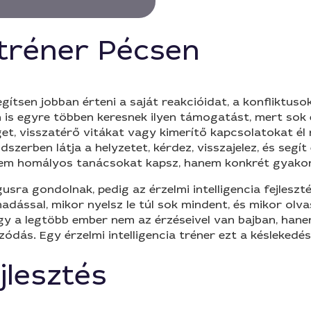
a-tréner Pécsen
segítsen jobban érteni a saját reakcióidat, a konfliktu
is egyre többen keresnek ilyen támogatást, mert sok
et, visszatérő vitákat vagy kimerítő kapcsolatokat él 
szerben látja a helyzetet, kérdez, visszajelez, és segí
nem homályos tanácsokat kapsz, hanem konkrét gyako
ra gondolnak, pedig az érzelmi intelligencia fejlesztés
dással, mikor nyelsz le túl sok mindent, és mikor olva
 a legtöbb ember nem az érzéseivel van bajban, hanem
zódás. Egy érzelmi intelligencia tréner ezt a késlekedés
jlesztés