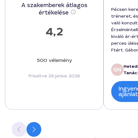
A szakemberek átlagos
Pécsen kere
értékelése
tréneret, é
való konzult
4,2
Érzelmiinte
kiváló ár-ér
perces ülés
Ftért. Gábo
és a beszél
500 vélemény
segített a
Hetedi
saját reakc
Tanác
frissítve 29 június 2026
reagáljak m
a szolgálta
Ingyen
valaki mély
ajánla