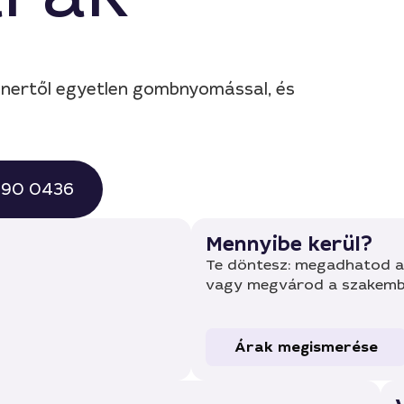
trénertől egyetlen gombnyomással, és
 490 0436
Mennyibe kerül?
Te döntesz: megadhatod a 
vagy megvárod a szakembe
Árak megismerése