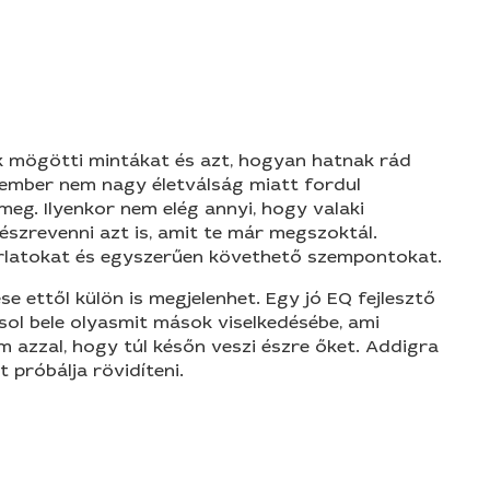
sok mögötti mintákat és azt, hogyan hatnak rád
 ember nem nagy életválság miatt fordul
meg. Ilyenkor nem elég annyi, hogy valaki
t észrevenni azt is, amit te már megszoktál.
rlatokat és egyszerűen követhető szempontokat.
e ettől külön is megjelenhet. Egy jó EQ fejlesztő
sol bele olyasmit mások viselkedésébe, ami
 azzal, hogy túl későn veszi észre őket. Addigra
t próbálja rövidíteni.