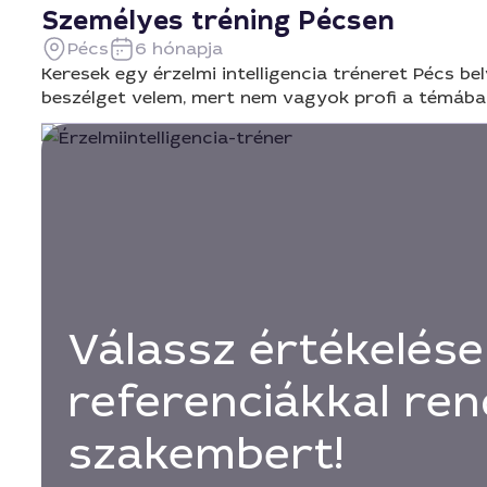
Személyes tréning Pécsen
Pécs
6 hónapja
Keresek egy érzelmi intelligencia tréneret Pécs be
beszélget velem, mert nem vagyok profi a témában.
Válassz értékelése
referenciákkal ren
szakembert!