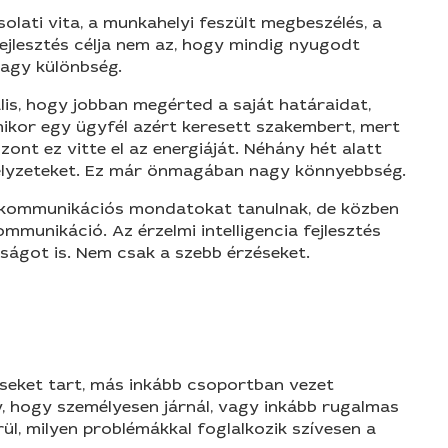
csolati vita, a munkahelyi feszült megbeszélés, a
ejlesztés célja nem az, hogy mindig nyugodt
nagy különbség.
ális, hogy jobban megérted a saját határaidat,
amikor egy ügyfél azért keresett szakembert, mert
nt ez vitte el az energiáját. Néhány hét alatt
helyzeteket. Ez már önmagában nagy könnyebbség.
ak, kommunikációs mondatokat tanulnak, de közben
ommunikáció. Az érzelmi intelligencia fejlesztés
tságot is. Nem csak a szebb érzéseket.
léseket tart, más inkább csoportban vezet
y, hogy személyesen járnál, vagy inkább rugalmas
ül, milyen problémákkal foglalkozik szívesen a