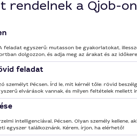
t rendelnek a Qjob-o
en
 A feladat egyszerű: mutasson be gyakorlatokat, illessz
ortban dolgozzon, és adja meg az árakat és az időkere
övid feladat
zó személyt Pécsen. Írd le, mit kérnél tőle: rövid beszél
gyszerű elvárások vannak, és milyen feltételek mellett 
sése
rzelmi intelligenciával, Pécsen. Olyan személy kellene, 
i egyszer találkoznánk. Kérem, írjon, ha elérhető!