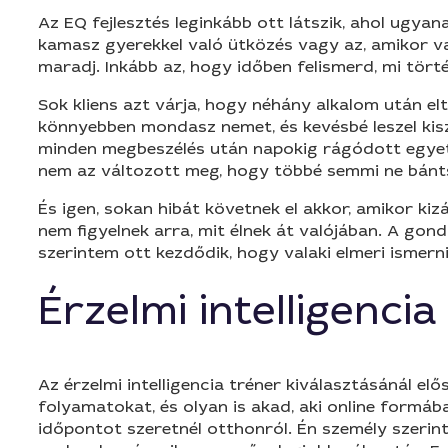
Az EQ fejlesztés leginkább ott látszik, ahol ugyana
kamasz gyerekkel való ütközés vagy az, amikor va
maradj. Inkább az, hogy időben felismerd, mi tört
Sok kliens azt várja, hogy néhány alkalom után elt
könnyebben mondasz nemet, és kevésbé leszel kiszo
minden megbeszélés után napokig rágódott egyetle
nem az változott meg, hogy többé semmi ne bánt
És igen, sokan hibát követnek el akkor, amikor ki
nem figyelnek arra, mit élnek át valójában. A gond
szerintem ott kezdődik, hogy valaki elmeri ismern
Érzelmi intelligenci
Az érzelmi intelligencia tréner kiválasztásánál e
folyamatokat, és olyan is akad, aki online formá
időpontot szeretnél otthonról. Én személy szerint