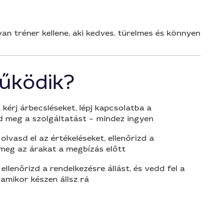
yan tréner kellene, aki kedves, türelmes és könnyen
űködik?
 kérj árbecsléseket, lépj kapcsolatba a
d meg a szolgáltatást – mindez ingyen
olvasd el az értékeléseket, ellenőrizd a
 meg az árakat a megbízás előtt
 ellenőrizd a rendelkezésre állást, és vedd fel a
amikor készen állsz rá