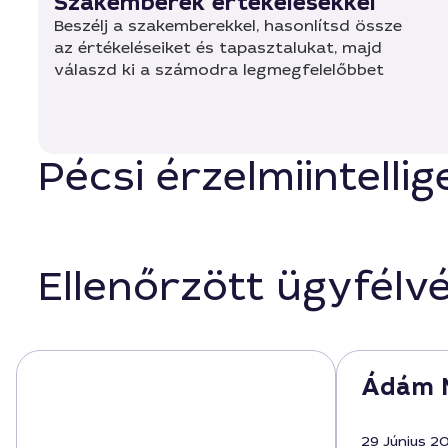
Szakemberek értékelésekkel
Beszélj a szakemberekkel, hasonlítsd össze
az értékeléseiket és tapasztalukat, majd
válaszd ki a számodra legmegfelelőbbet
Pécsi érzelmiintellig
Ellenőrzött ügyfélv
Ádám 
29 Június 2