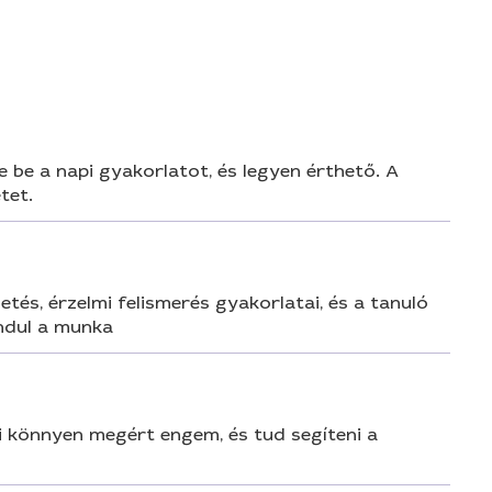
n
e be a napi gyakorlatot, és legyen érthető. A
tet.
getés, érzelmi felismerés gyakorlatai, és a tanuló
indul a munka
aki könnyen megért engem, és tud segíteni a