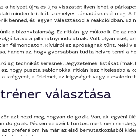
z a helyzet újra és újra visszatér. Ilyen lehet a párkap
laki minden kritikát személyes támadásnak él meg. A f
énik benned, és legyen választásod a reakcióidban. Ez 
űnik a bizonytalanság. Ez ritkán így működik. De az re
lgáltatva a pillanatnyi indulatnak. Volt olyan eset, 
n félmondaton. Kívülről ez apróságnak tűnt. Neki viszo
sa, hanem az, hogy gyorsabban tudta helyre tenni a 
zárólag technikát keresnek. Jegyzetelnek, listákat írn
 az, hogy puszta sablonokkal ritkán lesz hitelesebb a k
i a szégyent, a félelmet, az irigységet vagy a csalódot
a tréner választása
lőször azt nézd meg, hogyan dolgozik. Van, aki egyéni ü
ban dolgozik. Pécsen ez azért fontos, mert nem mindeg
 azt preferálom, ha már az első bemutatkozásból kider