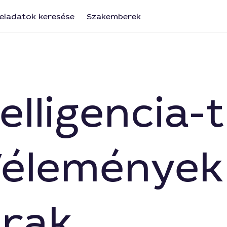
eladatok keresése
Szakemberek
elligencia-
Vélemények
árak