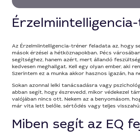
Érzelmiintelligenci
Az Érzelmiintelligencia-tréner feladata az, hogy 
mások érzései a hétköznapokban. Pécs városában 
segítséghez, hanem azért, mert állandó feszültség
kedvesen meghallgat. Kell egy olyan ember, aki rend
Szerintem ez a munka akkor hasznos igazán, ha 
Sokan azonnal lelki tanácsadásra vagy pszichológus
abban segít, hogy észrevedd, mikor védekezel táma
valójában nincs ott. Nekem az a benyomásom, hogy
már vita lett belőle, sértődés vagy teljes visszahú
Miben segít az EQ fe