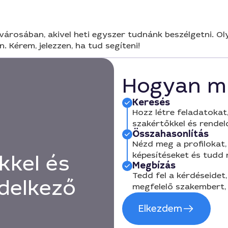
lvárosában, akivel heti egyszer tudnánk beszélgetni. Ol
 Kérem, jelezzen, ha tud segíteni!
Hogyan m
Keresés
Hozz létre feladatokat,
szakértőkkel és rendel
Összahasonlítás
Nézd meg a profilokat, 
képesítéseket és tudd
kkel és
Megbízás
Tedd fel a kérdéseidet,
delkező
megfelelő szakembert, 
Elkezdem