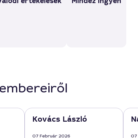
Valódi értékelések
Mindez ingyen
kembereiről
Kovács László
N
07 Február 2026
07