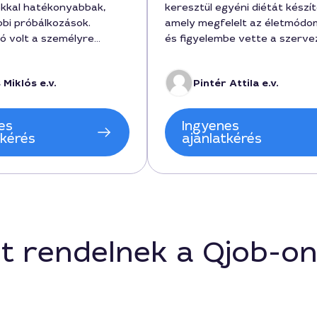
kkal hatékonyabbak,
keresztül egyéni diétát készít
bbi próbálkozások.
amely megfelelt az életmódo
 volt a személyre
és figyelembe vette a szerv
end, és a változatos
reakcióit. 6 hónapos együtt
zépek és könnyen
alatt a tanácsokkal és a szem
 Miklós e.v.
Pintér Attila e.v.
Az étkezéseim
szabott étrenddel érezhetőe
ése óta több energiám
enyhült a gyomorproblémám,
ban érzem magam a
költség 45000 forint volt, a
es
Ingyenes
kban.
4 hónap alatt értem el, a ren
tkérés
ajánlatkérés
12000 forintban indult. A
szolgáltatás Pécs városában
elérhető, és jó hangulatú volt
kommunikáció.
t rendelnek a Qjob-o