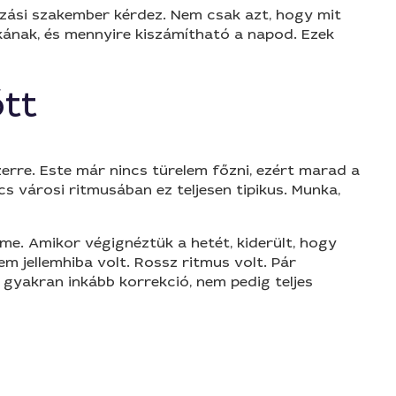
kozási szakember kérdez. Nem csak azt, hogy mit
unkának, és mennyire kiszámítható a napod. Ezek
tt
erre. Este már nincs türelem főzni, ezért marad a
 városi ritmusában ez teljesen tipikus. Munka,
lme. Amikor végignéztük a hetét, kiderült, hogy
Nem jellemhiba volt. Rossz ritmus volt. Pár
yakran inkább korrekció, nem pedig teljes