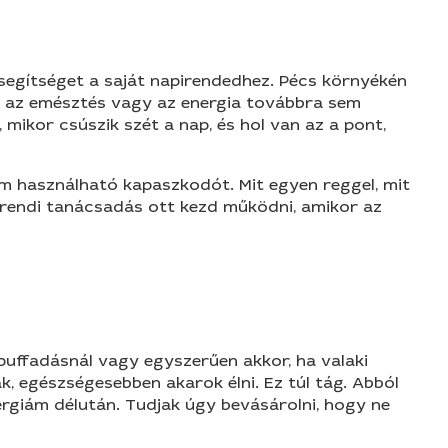
 segítséget a saját napirendedhez. Pécs környékén
y, az emésztés vagy az energia továbbra sem
mikor csúszik szét a nap, és hol van az a pont,
em használható kapaszkodót. Mit egyen reggel, mit
 étrendi tanácsadás ott kezd működni, amikor az
 puffadásnál vagy egyszerűen akkor, ha valaki
, egészségesebben akarok élni. Ez túl tág. Abból
ergiám délután. Tudjak úgy bevásárolni, hogy ne