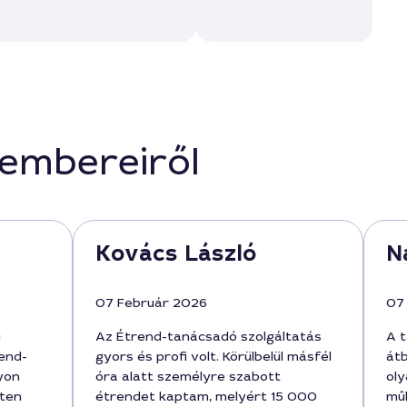
kembereiről
Kovács László
N
07 Február 2026
07
ú
Az Étrend-tanácsadó szolgáltatás
A 
end-
gyors és profi volt. Körülbelül másfél
át
yon
óra alatt személyre szabott
ol
éten
étrendet kaptam, melyért 15 000
műk