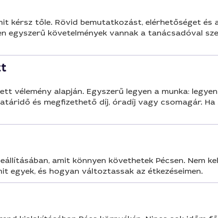
mit kérsz tőle. Rövid bemutatkozást, elérhetőséget és 
n egyszerű követelmények vannak a tanácsadóval szemben
t
tt vélemény alapján. Egyszerű legyen a munka: legyen 
határidő és megfizethető díj, óradíj vagy csomagár. Ha
eállításában, amit könnyen követhetek Pécsen. Nem kel
 mit egyek, és hogyan változtassak az étkezéseimen.