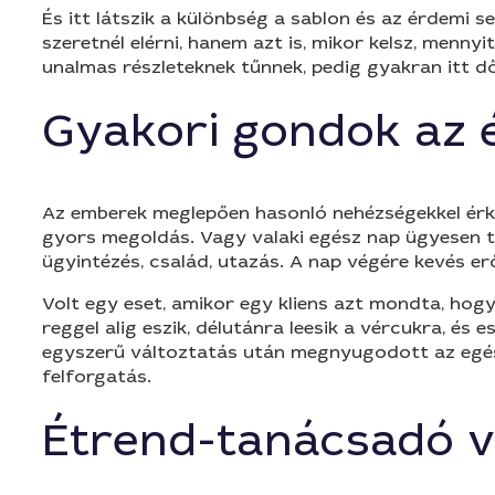
És itt látszik a különbség a sablon és az érdemi 
szeretnél elérni, hanem azt is, mikor kelsz, menny
unalmas részleteknek tűnnek, pedig gyakran itt dő
Gyakori gondok az é
Az emberek meglepően hasonló nehézségekkel érkez
gyors megoldás. Vagy valaki egész nap ügyesen ta
ügyintézés, család, utazás. A nap végére kevés e
Volt egy eset, amikor egy kliens azt mondta, hogy 
reggel alig eszik, délutánra leesik a vércukra, és 
egyszerű változtatás után megnyugodott az egész
felforgatás.
Étrend-tanácsadó v