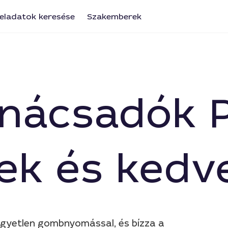
eladatok keresése
Szakemberek
nácsadók P
ek és kedv
egyetlen gombnyomással, és bízza a