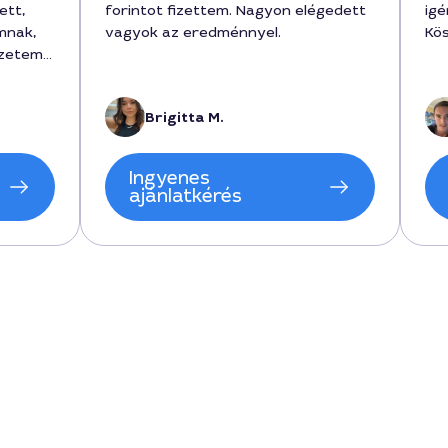
ett,
forintot fizettem. Nagyon elégedett
igé
mnak,
vagyok az eredménnyel.
Kö
ezetem
működés
élyre
Brigitta M.
n
 a
 munkát
Ingyenes
delés
ajánlatkérés
 a
n