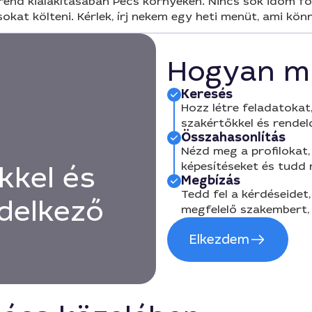
rend kialakításában Pécs környékén. Nincs sok időm főz
kat költeni. Kérlek, írj nekem egy heti menüt, ami kön
Hogyan m
Keresés
Hozz létre feladatokat,
szakértőkkel és rendel
Összahasonlítás
Nézd meg a profilokat, 
képesítéseket és tudd
kkel és
Megbízás
Tedd fel a kérdéseidet,
delkező
megfelelő szakembert, 
Elkezdem