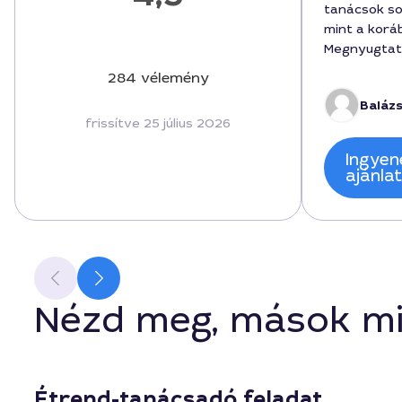
tanácsok so
mint a korá
Megnyugtató
szabott étr
284 vélemény
receptek s
Balázs
tarthatók. 
frissítve 25 július 2026
rendszerez
van és job
Ingyen
mindennapo
ajánla
Nézd meg, mások mi
Étrend-tanácsadó feladat