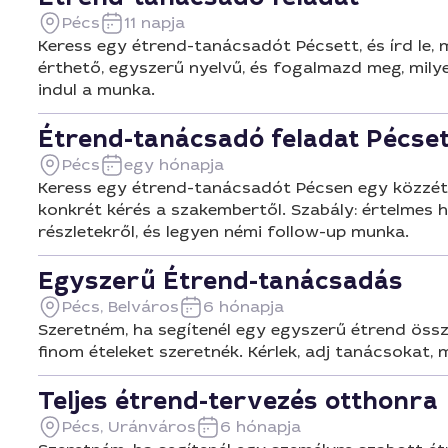
Pécs
11 napja
Keress egy étrend-tanácsadót Pécsett, és írd le, 
érthető, egyszerű nyelvű, és fogalmazd meg, milye
indul a munka.
Étrend-tanácsadó feladat Pécset
Pécs
egy hónapja
Keress egy étrend-tanácsadót Pécsen egy közzéte
konkrét kérés a szakembertől. Szabály: értelmes 
részletekről, és legyen némi follow-up munka.
Egyszerű Étrend-tanácsadás
Pécs, Belváros
6 hónapja
Szeretném, ha segítenél egy egyszerű étrend össz
finom ételeket szeretnék. Kérlek, adj tanácsokat,
Teljes étrend-tervezés otthonra
Pécs, Uránváros
6 hónapja