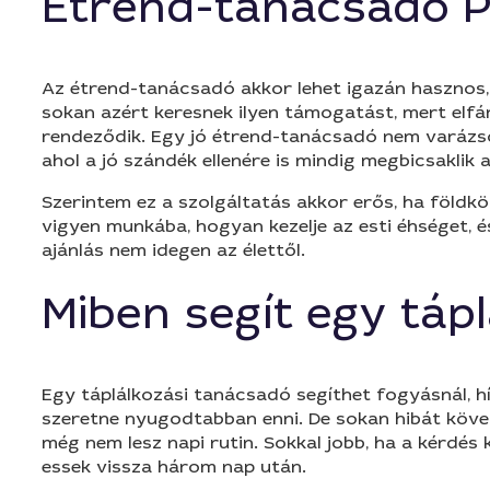
Étrend-tanácsadó P
Az étrend-tanácsadó akkor lehet igazán hasznos, 
sokan azért keresnek ilyen támogatást, mert elfá
rendeződik. Egy jó étrend-tanácsadó nem varázsol.
ahol a jó szándék ellenére is mindig megbicsaklik 
Szerintem ez a szolgáltatás akkor erős, ha földk
vigyen munkába, hogyan kezelje az esti éhséget, é
ajánlás nem idegen az élettől.
Miben segít egy táp
Egy táplálkozási tanácsadó segíthet fogyásnál, hí
szeretne nyugodtabban enni. De sokan hibát követ
még nem lesz napi rutin. Sokkal jobb, ha a kérdés
essek vissza három nap után.