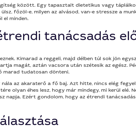
segítség között. Egy tapasztalt dietetikus vagy táplál
it ülsz, főzöl-e, milyen az alvásod, van-e stressze a m
l el minden.
trendi tanácsadás elő
nek. Kimarad a reggeli, majd délben túl sok jön egysz
rtja magát, aztán vacsora után szétesik az egész. Pécs
rő marad tudatosan dönteni.
nála az akaraterő a fő baj. Azt hitte, nincs elég fegye
estére olyan éhes lesz, hogy már mindegy, mi kerül elé. 
 napja. Ezért gondolom, hogy az étrendi tanácsadás g
álasztása