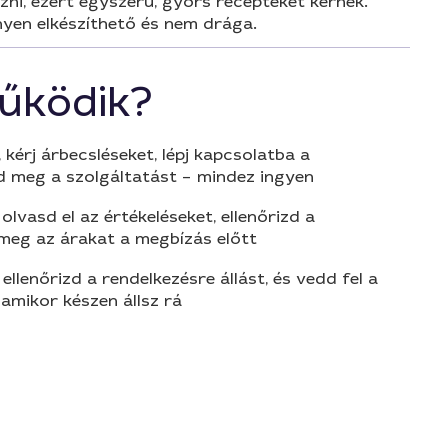
ni, ezért egyszerű, gyors recepteket kérnék.
nyen elkészíthető és nem drága.
űködik?
 kérj árbecsléseket, lépj kapcsolatba a
d meg a szolgáltatást – mindez ingyen
olvasd el az értékeléseket, ellenőrizd a
 meg az árakat a megbízás előtt
 ellenőrizd a rendelkezésre állást, és vedd fel a
amikor készen állsz rá