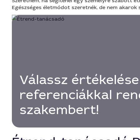
Szeretném, ha segítenél egy személyre szabott ét
Egészséges életmódot szeretnék, de nem akarok so
Válassz értékelése
referenciákkal ren
szakembert!