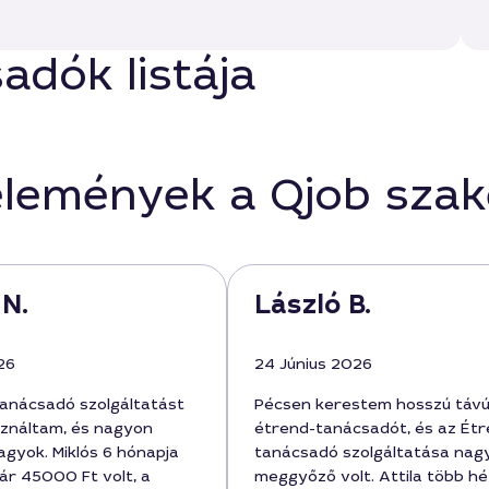
adók listája
élemények a Qjob sza
 N.
László B.
26
24 Június 2026
anácsadó szolgáltatást
Pécsen kerestem hosszú táv
ználtam, és nagyon
étrend-tanácsadót, és az Étr
agyok. Miklós 6 hónapja
tanácsadó szolgáltatása nag
 ár 45000 Ft volt, a
meggyőző volt. Attila több h