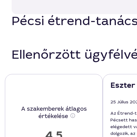
Pécsi étrend-tanács
Ellenőrzött ügyfélv
Eszter
25 Július 20
A szakemberek átlagos
Az Étrend-t
értékelése
Pécsett has
elégedett v
4,5
dolgozik, az