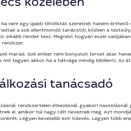
écs közelében
ha nem egy újabb tiltólistát szeretnél, hanem érthető
radtak a sok ellentmondó tanácstól, közben a testsúl
 Inkább rendet tesz. Megnézi, hogyan eszel valójában, 
a rendszer.
özeli marad. Sok ember nem bonyolult tervet akar, han
s mit tegyen akkor, ha a hétvége mindig kibillenti. Az
lálkozási tanácsadó
zásnál, rendszertelen étkezésnél, gyakori nassolásnál,
nek el, amikor túl nagy célt neveznek meg. Azt mondják
 konkrét. Legyen kevesebb esti túlevés. Legyen több en