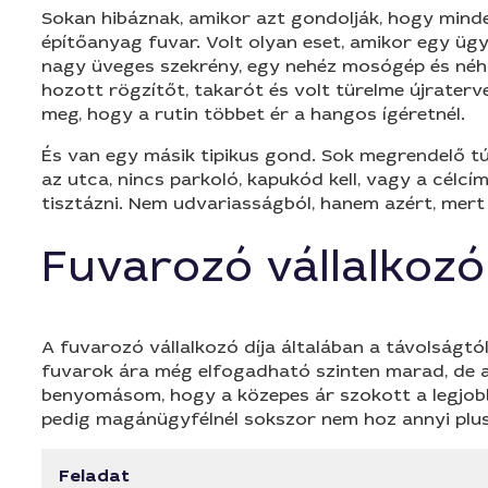
Sokan hibáznak, amikor azt gondolják, hogy minde
építőanyag fuvar. Volt olyan eset, amikor egy ügy
nagy üveges szekrény, egy nehéz mosógép és néhá
hozott rögzítőt, takarót és volt türelme újraterve
meg, hogy a rutin többet ér a hangos ígéretnél.
És van egy másik tipikus gond. Sok megrendelő túl 
az utca, nincs parkoló, kapukód kell, vagy a célc
tisztázni. Nem udvariasságból, hanem azért, mert e
Fuvarozó vállalkozó
A fuvarozó vállalkozó díja általában a távolságtó
fuvarok ára még elfogadható szinten marad, de a
benyomásom, hogy a közepes ár szokott a legjobb d
pedig magánügyfélnél sokszor nem hoz annyi plus
Feladat