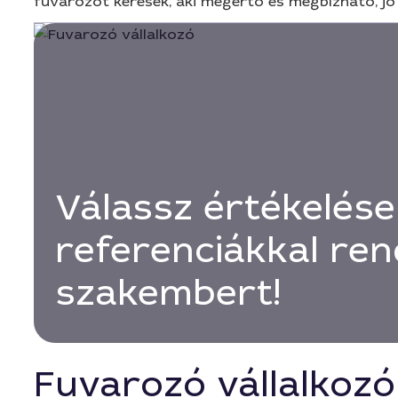
fuvarozót keresek, aki megértő és megbízható, jó á
Válassz értékelése
referenciákkal ren
szakembert!
Fuvarozó vállalkoz