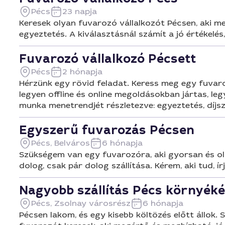
Pécs
23 napja
Keresek olyan fuvarozó vállalkozót Pécsen, aki me
egyeztetés. A kiválasztásnál számít a jó értékelés
Fuvarozó vállalkozó Pécsett
Pécs
2 hónapja
Hérzünk egy rövid feladat. Keress meg egy fuvaro
legyen offline és online megoldásokban jártas, legy
munka menetrendjét részletezve: egyeztetés, díjsz
Egyszerű fuvarozás Pécsen
Pécs, Belváros
6 hónapja
Szükségem van egy fuvarozóra, aki gyorsan és olcs
dolog, csak pár dolog szállítása. Kérem, aki tud, ír
Nagyobb szállítás Pécs környék
Pécs, Zsolnay városrész
6 hónapja
Pécsen lakom, és egy kisebb költözés előtt állok.