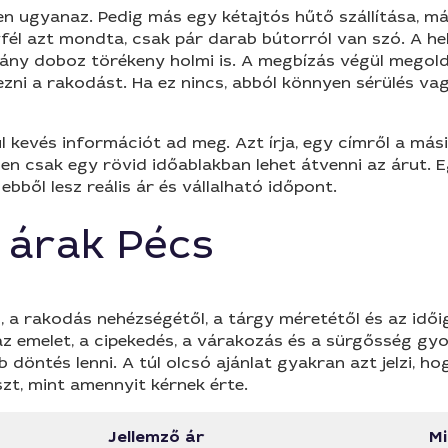
n ugyanaz. Pedig más egy kétajtós hűtő szállítása, m
fél azt mondta, csak pár darab bútorról van szó. A hel
ny doboz törékeny holmi is. A megbízás végül megoldó
zni a rakodást. Ha ez nincs, abból könnyen sérülés vagy
kevés információt ad meg. Azt írja, egy címről a másikr
ímen csak egy rövid időablakban lehet átvenni az árut. 
bből lesz reális ár és vállalható időpont.
 árak Pécs
l, a rakodás nehézségétől, a tárgy méretétől és az idő
z emelet, a cipekedés, a várakozás és a sürgősség g
öntés lenni. A túl olcsó ajánlat gyakran azt jelzi, h
zt, mint amennyit kérnek érte.
Jellemző ár
Mi