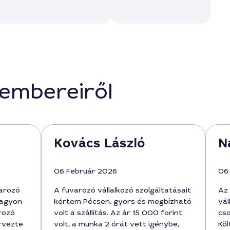
kembereiről
Kovács László
N
06 Február 2026
06
arozó
A fuvarozó vállalkozó szolgáltatásait
Az 
nagyon
kértem Pécsen, gyors és megbízható
vál
rozó
volt a szállítás. Az ár 15 000 forint
cso
rvezte
volt, a munka 2 órát vett igénybe,
Köl