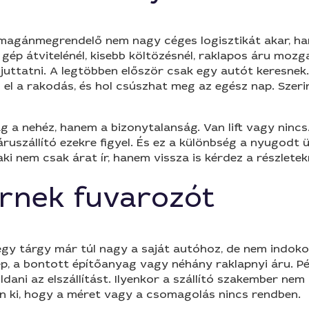
 magánmegrendelő nem nagy céges logisztikát akar, han
 gép átvitelénél, kisebb költözésnél, raklapos áru moz
juttatni. A legtöbben először csak egy autót keresnek. D
visz el a rakodás, és hol csúszhat meg az egész nap. Sze
 nehéz, hanem a bizonytalanság. Van lift vagy nincs. Be
ruszállító ezekre figyel. És ez a különbség a nyugodt 
aki nem csak árat ír, hanem vissza is kérdez a részletek
rnek fuvarozót
y tárgy már túl nagy a saját autóhoz, de nem indokolt 
gép, a bontott építőanyag vagy néhány raklapnyi áru. P
ldani az elszállítást. Ilyenkor a szállító szakember ne
ön ki, hogy a méret vagy a csomagolás nincs rendben.