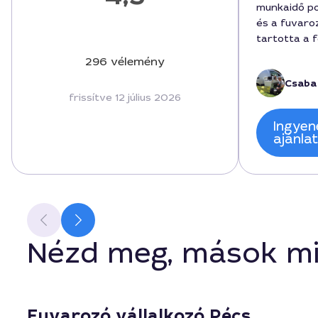
munkaidő po
és a fuvaro
tartotta a 
órán belül e
296 vélemény
forint volt,
Csaba
gördülékeny
frissítve 12 július 2026
hozzáállása
ajánlani tud
Ingyen
ajánla
Nézd meg, mások mi
Fuvarozó vállalkozó Pécs