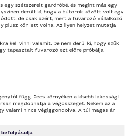
ás egy szétszerelt gardróbé, és megint más egy
yszínen derült ki, hogy a bútorok között volt egy
dott, de csak azért, mert a fuvarozó vállalkozó
 plusz kör lett volna. Az ilyen helyzet mutatja
a kell vinni valamit. De nem derül ki, hogy szűk
Egy tapasztalt fuvarozó ezt előre próbálja
igénytől függ. Pécs környékén a kisebb lakossági
yorsan megdobhatja a végösszeget. Nekem az a
ogy valami nincs végiggondolva. A túl magas ár
 befolyásolja