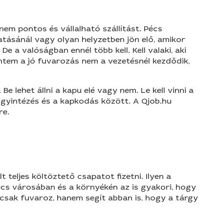
em pontos és vállalható szállítást. Pécs
gatásánál vagy olyan helyzetben jön elő, amikor
e a valóságban ennél több kell. Kell valaki, aki
rintem a jó fuvarozás nem a vezetésnél kezdődik,
 lehet állni a kapu elé vagy nem. Le kell vinni a
ügyintézés és a kapkodás között. A Qjob.hu
re.
teljes költöztető csapatot fizetni. Ilyen a
écs városában és a környékén az is gyakori, hogy
m csak fuvaroz, hanem segít abban is, hogy a tárgy