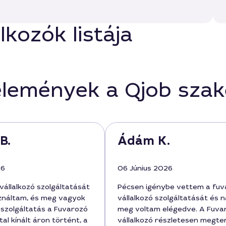
lkozók listája
élemények a Qjob sza
B.
Ádám K.
26
06 Június 2026
vállalkozó szolgáltatását
Pécsen igénybe vettem a fuv
ználtam, és meg vagyok
vállalkozó szolgáltatását és 
 szolgáltatás a Fuvarozó
meg voltam elégedve. A Fuva
tal kínált áron történt, a
vállalkozó részletesen megte