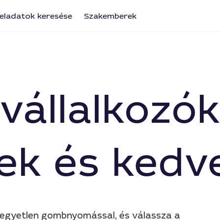
eladatok keresése
Szakemberek
vállalkozók
ek és kedv
l egyetlen gombnyomással, és válassza a