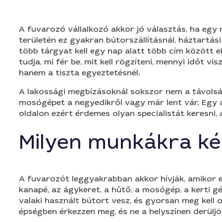
A fuvarozó vállalkozó akkor jó választás, ha egy
területén ez gyakran bútorszállításnál, háztartási
több tárgyat kell egy nap alatt több cím között el
tudja, mi fér be, mit kell rögzíteni, mennyi időt 
hanem a tiszta egyeztetésnél.
A lakossági megbízásoknál sokszor nem a távolság a
mosógépet a negyedikről vagy már lent vár. Egy á
oldalon ezért érdemes olyan specialistát keresni, 
Milyen munkákra ké
A fuvarozót leggyakrabban akkor hívják, amikor eg
kanapé, az ágykeret, a hűtő, a mosógép, a kerti 
valaki használt bútort vesz, és gyorsan meg kell o
épségben érkezzen meg, és ne a helyszínen derülj