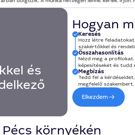
rban dolgozik. A munka hétvégén lenne, kérlek, írjon, h
Hogyan m
Keresés
Hozz létre feladatokat,
szakértőkkel és rendel
Összahasonlítás
Nézd meg a profilokat, 
képesítéseket és tudd
kkel és
Megbízás
Tedd fel a kérdéseidet,
delkező
megfelelő szakembert, 
Elkezdem
ó Pécs környékén