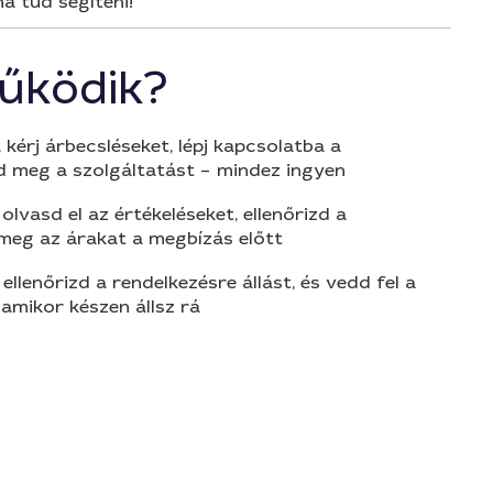
a tud segíteni!
űködik?
 kérj árbecsléseket, lépj kapcsolatba a
d meg a szolgáltatást – mindez ingyen
olvasd el az értékeléseket, ellenőrizd a
 meg az árakat a megbízás előtt
 ellenőrizd a rendelkezésre állást, és vedd fel a
amikor készen állsz rá