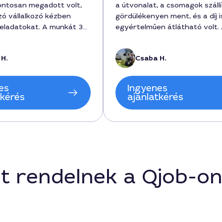
ntosan megadott volt,
a útvonalat, a csomagok száll
zó vállalkozó kézben
gördülékenyen ment, és a díj i
feladatokat. A munkát 3
egyértelműen átlátható volt.
lvégezték, a díj 24000
szolgáltatás időtartama pon
 és az egész folyamat
meg voltadva, 2 órás munkai
 H.
Csaba H.
 volt. A cég szakmai
számláztak 70 000 forintért.
 megnyugtató volt,
ügyfélkiszolgálás barátságos v
om térben és időben is.
fővárosi csomagküldés után 
es
Ingyenes
visszajelzést adtak. Végül a vá
tkérés
ajánlatkérés
büszke volt a pontos érkezés
kedvező árra a városban, Péc
t rendelnek a Qjob-o