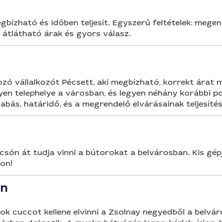
gbízható és időben teljesít. Egyszerű feltételek: megen
, átlátható árak és gyors válasz.
zó vállalkozót Pécsett, aki megbízható, korrekt árat
en telephelye a városban, és legyen néhány korábbi pozit
abás, határidő, és a megrendelő elvárásainak teljesítés
ón át tudja vinni a bútorokat a belvárosban. Kis gépjá
jon!
én
 Sok cuccot kellene elvinni a Zsolnay negyedből a belvá