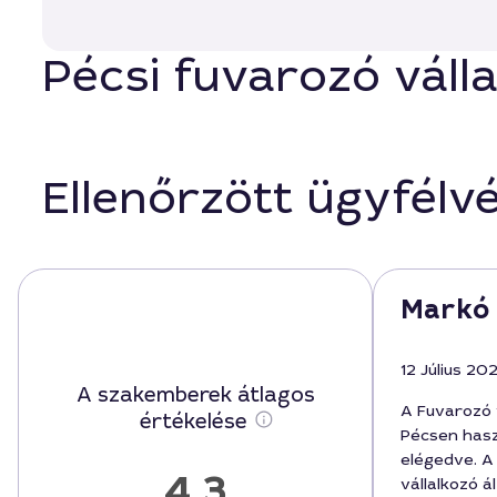
Pécsi fuvarozó válla
Ellenőrzött ügyfélv
Markó 
12 Július 20
A szakemberek átlagos
A Fuvarozó 
értékelése
Pécsen has
elégedve. A
4,3
vállalkozó ál