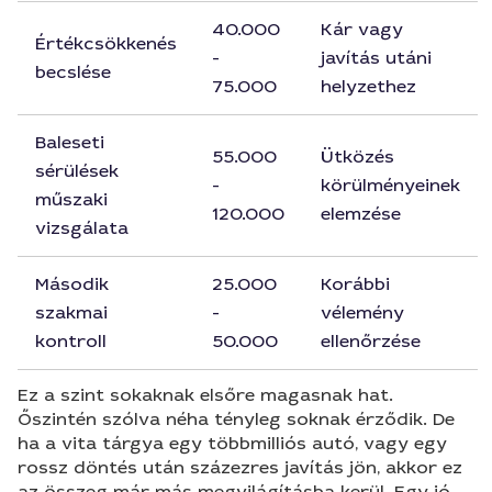
40.000
Kár vagy
Értékcsökkenés
-
javítás utáni
becslése
75.000
helyzethez
Baleseti
55.000
Ütközés
sérülések
-
körülményeinek
műszaki
120.000
elemzése
vizsgálata
Második
25.000
Korábbi
szakmai
-
vélemény
kontroll
50.000
ellenőrzése
Ez a szint sokaknak elsőre magasnak hat.
Őszintén szólva néha tényleg soknak érződik. De
ha a vita tárgya egy többmilliós autó, vagy egy
rossz döntés után százezres javítás jön, akkor ez
az összeg már más megvilágításba kerül. Egy jó