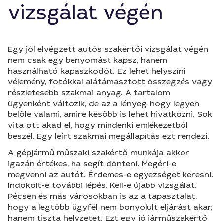
vizsgálat végén
Egy jól elvégzett autós szakértői vizsgálat végén
nem csak egy benyomást kapsz, hanem
használható kapaszkodót. Ez lehet helyszíni
vélemény, fotókkal alátámasztott összegzés vagy
részletesebb szakmai anyag. A tartalom
ügyenként változik, de az a lényeg, hogy legyen
belőle valami, amire később is lehet hivatkozni. Sok
vita ott akad el, hogy mindenki emlékezetből
beszél. Egy leírt szakmai megállapítás ezt rendezi.
A gépjármű műszaki szakértő munkája akkor
igazán értékes, ha segít dönteni. Megéri-e
megvenni az autót. Érdemes-e egyezséget keresni.
Indokolt-e további lépés. Kell-e újabb vizsgálat.
Pécsen és más városokban is az a tapasztalat,
hogy a legtöbb ügyfél nem bonyolult eljárást akar,
hanem tiszta helyzetet. Ezt egy jó járműszakértő