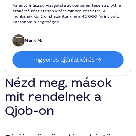
Az autó műszaki vizsgálata zökkenőmentesen zajlott, a
szakértő részletesen kitért minden részletre. A
munkának kb. 2 órát szántunk, ára 42 000 forint volt.
Köszönöm a segítséget!
Márk M.
Ingyenes ajánlatkérés
Nézd meg, mások
mit rendelnek a
Qjob-on