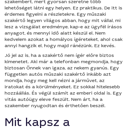
szakembert, mert gyorsan szeretne több
lehetőséget látni egy helyen. Ez praktikus. De itt is
érdemes figyelni a részletekre. Egy műszaki
szakértő legyen világos abban, hogy mit vállal, mi
lesz a vizsgálat eredménye, kap-e az ügyfél írásos
anyagot, és mennyi idő alatt készül el. Nem
kedvelem azokat a homályos ígéreteket, ahol csak
annyi hangzik el, hogy majd ránézünk. Ez kevés.
Jó jel az is, ha a szakértő nem ígér előre biztos
kimenetet. Aki már a telefonban megmondja, hogy
biztosan Önnek van igaza, az nekem gyanús. Egy
független autós műszaki szakértő inkább azt
mondja, hogy meg kell nézni a járművet, az
iratokat és a körülményeket. Ez sokkal hitelesebb
hozzáállás. És végül számít az emberi oldal is. Egy
vitás autóügy eleve feszült. Nem árt, ha a
szakember nyugodtan és érthetően beszél.
Mit kapsz a