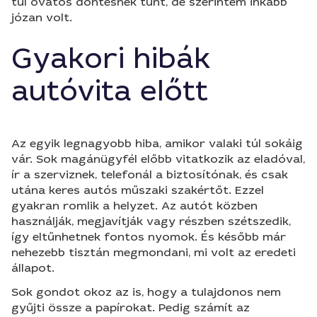
túl óvatos döntésnek tűnt, de szerintem inkább
józan volt.
Gyakori hibák
autóvita előtt
Az egyik legnagyobb hiba, amikor valaki túl sokáig
vár. Sok magánügyfél előbb vitatkozik az eladóval,
ír a szerviznek, telefonál a biztosítónak, és csak
utána keres autós műszaki szakértőt. Ezzel
gyakran romlik a helyzet. Az autót közben
használják, megjavítják vagy részben szétszedik,
így eltűnhetnek fontos nyomok. És később már
nehezebb tisztán megmondani, mi volt az eredeti
állapot.
Sok gondot okoz az is, hogy a tulajdonos nem
gyűjti össze a papírokat. Pedig számít az