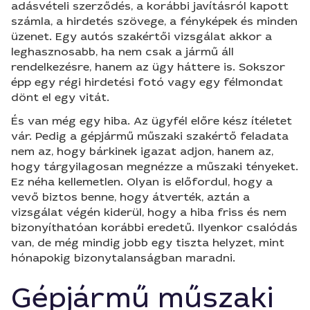
adásvételi szerződés, a korábbi javításról kapott
számla, a hirdetés szövege, a fényképek és minden
üzenet. Egy autós szakértői vizsgálat akkor a
leghasznosabb, ha nem csak a jármű áll
rendelkezésre, hanem az ügy háttere is. Sokszor
épp egy régi hirdetési fotó vagy egy félmondat
dönt el egy vitát.
És van még egy hiba. Az ügyfél előre kész ítéletet
vár. Pedig a gépjármű műszaki szakértő feladata
nem az, hogy bárkinek igazat adjon, hanem az,
hogy tárgyilagosan megnézze a műszaki tényeket.
Ez néha kellemetlen. Olyan is előfordul, hogy a
vevő biztos benne, hogy átverték, aztán a
vizsgálat végén kiderül, hogy a hiba friss és nem
bizonyíthatóan korábbi eredetű. Ilyenkor csalódás
van, de még mindig jobb egy tiszta helyzet, mint
hónapokig bizonytalanságban maradni.
Gépjármű műszaki