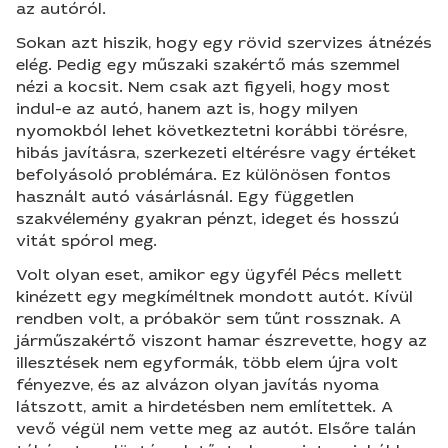
az autóról.
Sokan azt hiszik, hogy egy rövid szervizes átnézés
elég. Pedig egy műszaki szakértő más szemmel
nézi a kocsit. Nem csak azt figyeli, hogy most
indul-e az autó, hanem azt is, hogy milyen
nyomokból lehet következtetni korábbi törésre,
hibás javításra, szerkezeti eltérésre vagy értéket
befolyásoló problémára. Ez különösen fontos
használt autó vásárlásnál. Egy független
szakvélemény gyakran pénzt, ideget és hosszú
vitát spórol meg.
Volt olyan eset, amikor egy ügyfél Pécs mellett
kinézett egy megkíméltnek mondott autót. Kívül
rendben volt, a próbakör sem tűnt rossznak. A
járműszakértő viszont hamar észrevette, hogy az
illesztések nem egyformák, több elem újra volt
fényezve, és az alvázon olyan javítás nyoma
látszott, amit a hirdetésben nem említettek. A
vevő végül nem vette meg az autót. Elsőre talán