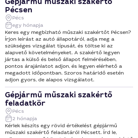
Gépjármű műszaki szakértő
Pécsen
Pécs
egy hónapja
Keres egy megbízható műszaki szakértőt Pécsen?
Írjon leírást az autó állapotáról, adja meg a
szükséges vizsgálat típusát, és töltse ki az
alapvető követelményeket. A szakértő legyen
jártas a külső és belső állapot felmérésében,
pontos árajánlatot adjon, és legyen elérhető a
megadott időpontban. Szoros határidő esetén
adjon gyors, de alapos vizsgálatot.
Gépjármű műszaki szakértő
feladatkör
Pécs
2 hónapja
Kérlek készíts egy rövid értékelést gépjármű
műszaki szakértő feladatáról Pécsett. Írd le,