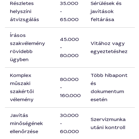
Részletes
35.000
Sérülések és
helyszíni
-
javítások
átvizsgálás
65.000
feltárása
Írásos
45.000
szakvélemény
Vitához vagy
-
rövidebb
egyeztetéshez
80.000
ügyben
Komplex
Több hibapont
80.000
műszaki
és
-
szakértői
dokumentum
160.000
vélemény
esetén
Javítás
30.000
Szervizmunka
minőségének
-
utáni kontroll
ellenőrzése
60.000