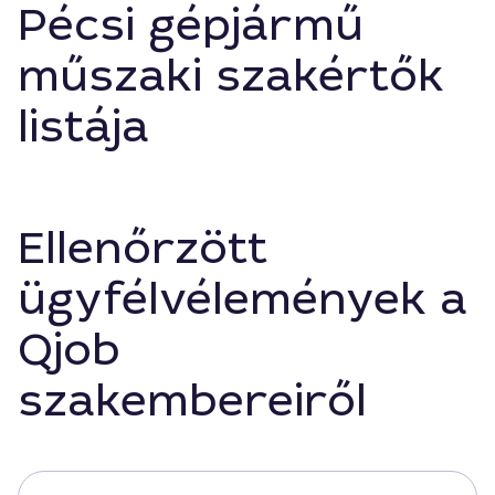
Pécsi gépjármű
műszaki szakértők
listája
Ellenőrzött
ügyfélvélemények a
Qjob
szakembereiről