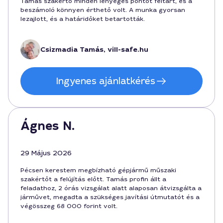
Tamás szakértő minden lényeges pontot feltárt, és a
beszámoló könnyen érthető volt. A munka gyorsan
lezajlott, és a határidőket betartották.
Csizmadia Tamás, vill-safe.hu
Ingyenes ajánlatkérés
Ágnes N.
29 Május 2026
Pécsen kerestem megbízható gépjármű műszaki
szakértőt a felújítás előtt. Tamás profin állt a
feladathoz, 2 órás vizsgálat alatt alaposan átvizsgálta a
járművet, megadta a szükséges javítási útmutatót és a
végösszeg 68 000 forint volt.