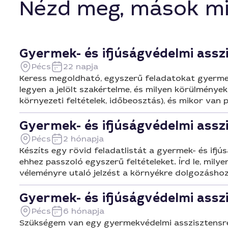
Nézd meg, mások mi
Gyermek- és ifjúságvédelmi assz
Pécs
22 napja
Keress megoldható, egyszerű feladatokat gyermek- é
legyen a jelölt szakértelme, és milyen körülménye
környezeti feltételek, időbeosztás), és mikor van
Gyermek- és ifjúságvédelmi assz
Pécs
2 hónapja
Készíts egy rövid feladatlistát a gyermek- és ifj
ehhez passzoló egyszerű feltételeket. Írd le, mil
véleményre utaló jelzést a környékre dolgozáshoz
Gyermek- és ifjúságvédelmi assz
Pécs
6 hónapja
Szükségem van egy gyermekvédelmi asszisztensre