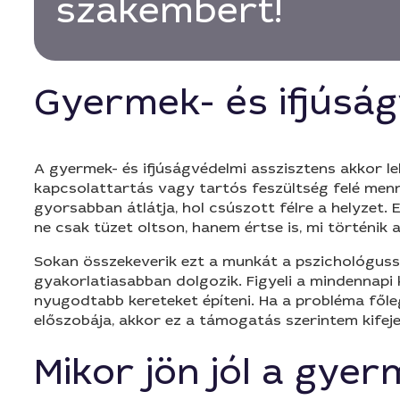
szakembert!
Gyermek- és ifjúság
A gyermek- és ifjúságvédelmi asszisztens akkor l
kapcsolattartás vagy tartós feszültség felé menn
gyorsabban átlátja, hol csúszott félre a helyzet.
ne csak tüzet oltson, hanem értse is, mi történik a
Sokan összekeverik ezt a munkát a pszichológuss
gyakorlatiasabban dolgozik. Figyeli a mindennapi
nyugodtabb kereteket építeni. Ha a probléma főleg
előszobája, akkor ez a támogatás szerintem kifeje
Mikor jön jól a gye