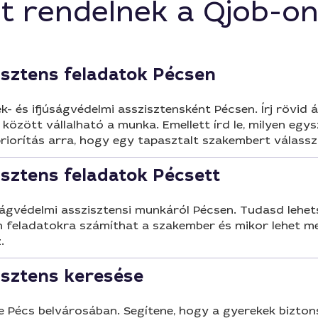
t rendelnek a Qjob-o
isztens feladatok Pécsen
s ifjúságvédelmi asszisztensként Pécsen. Írj rövid átt
k között vállalható a munka. Emellett írd le, milyen e
 priorítás arra, hogy egy tapasztalt szakembert válassz
isztens feladatok Pécsett
úságvédelmi asszisztensi munkáról Pécsen. Tudasd lehe
yen feladatokra számíthat a szakember és mikor lehet 
.
isztens keresése
 Pécs belvárosában. Segítene, hogy a gyerekek bizton