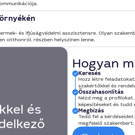
 kommunikációja.
környékén
rmek- és ifjúságvédelmi asszisztensre. Olyan szakember
en otthonról, részben helyszínen lenne.
Hogyan m
Keresés
Hozz létre feladatokat,
szakértőkkel és rendel
Összahasonlítás
Nézd meg a profilokat, 
képesítéseket és tudd
kkel és
Megbízás
Tedd fel a kérdéseidet,
delkező
megfelelő szakembert, 