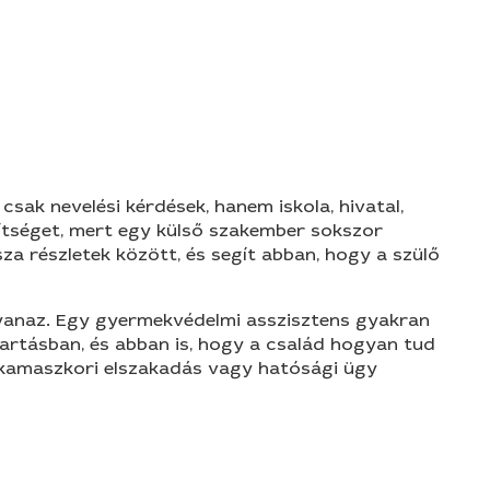
ak nevelési kérdések, hanem iskola, hivatal,
gítséget, mert egy külső szakember sokszor
za részletek között, és segít abban, hogy a szülő
gyanaz. Egy gyermekvédelmi asszisztens gyakran
tartásban, és abban is, hogy a család hogyan tud
s, kamaszkori elszakadás vagy hatósági ügy