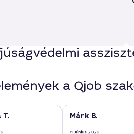
júságvédelmi assziszte
élemények a Qjob sza
 T.
Márk B.
26
11 Június 2026