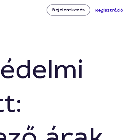
Bejelentkezés
Regisztráció
védelmi
t:
ező árak