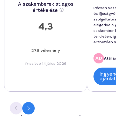
A szakemberek átlagos
Pécsen vet
értékelése
és ifjúságv
szolgáltatá
4,3
elégedve a 
szakember h
területen, 
érthetően s
A hosszabb 
273 vélemény
elmagyarázta
Attilá
42000 forint
frissítve 14 július 2026
kifejezette
szolgálta. A
Ingyen
nevű szake
ajánla
végzett sza