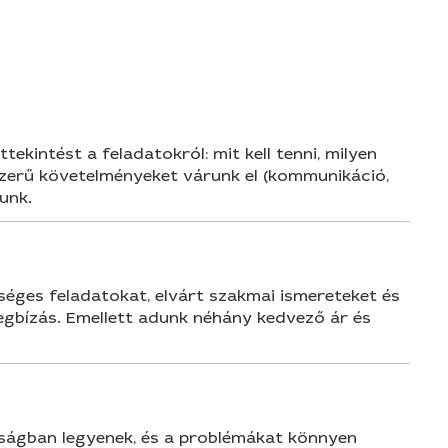
n
ekintést a feladatokról: mit kell tenni, milyen
gyszerű követelményeket várunk el (kommunikáció,
unk.
tséges feladatokat, elvárt szakmai ismereteket és
megbízás. Emellett adunk néhány kedvező ár és
ságban legyenek, és a problémákat könnyen