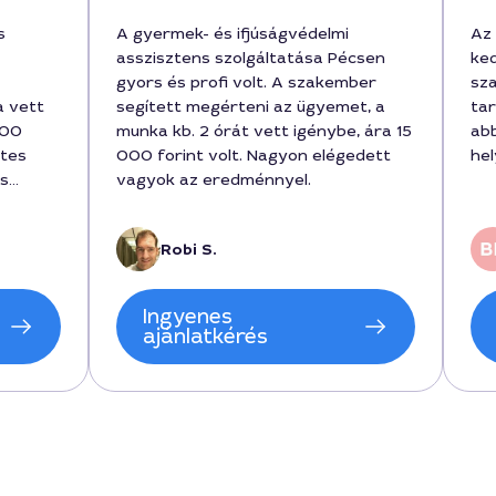
s
A gyermek- és ifjúságvédelmi
Az 
asszisztens szolgáltatása Pécsen
ked
gyors és profi volt. A szakember
sza
a vett
segített megérteni az ügyemet, a
tar
000
munka kb. 2 órát vett igénybe, ára 15
ab
etes
000 forint volt. Nagyon elégedett
he
os
vagyok az eredménnyel.
ezeljük
getések
Robi S.
olt, és
Ingyenes
agyon
ajánlatkérés