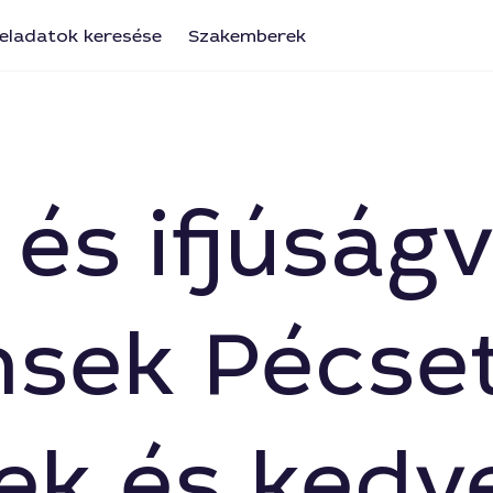
eladatok keresése
Szakemberek
és ifjúság
nsek Pécset
ek és kedv