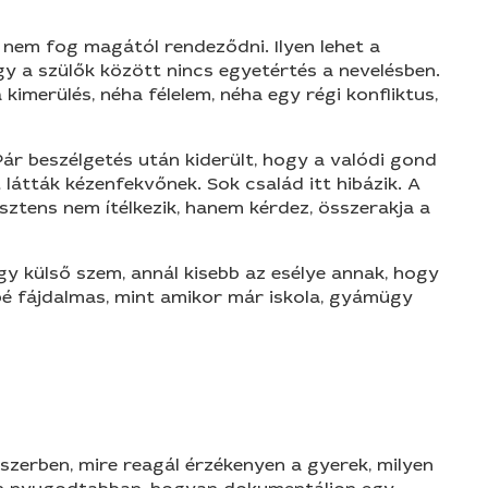
nem fog magától rendeződni. Ilyen lehet a
ogy a szülők között nincs egyetértés a nevelésben.
imerülés, néha félelem, néha egy régi konfliktus,
 Pár beszélgetés után kiderült, hogy a valódi gond
 látták kézenfekvőnek. Sok család itt hibázik. A
isztens nem ítélkezik, hanem kérdez, összerakja a
gy külső szem, annál kisebb az esélye annak, hogy
ésbé fájdalmas, mint amikor már iskola, gyámügy
szerben, mire reagál érzékenyen a gyerek, milyen