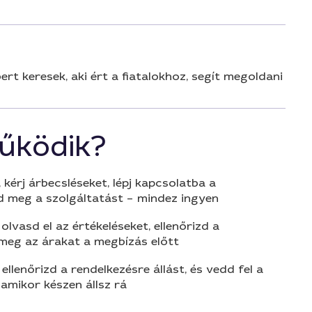
t keresek, aki ért a fiatalokhoz, segít megoldani
űködik?
 kérj árbecsléseket, lépj kapcsolatba a
d meg a szolgáltatást – mindez ingyen
olvasd el az értékeléseket, ellenőrizd a
 meg az árakat a megbízás előtt
 ellenőrizd a rendelkezésre állást, és vedd fel a
amikor készen állsz rá