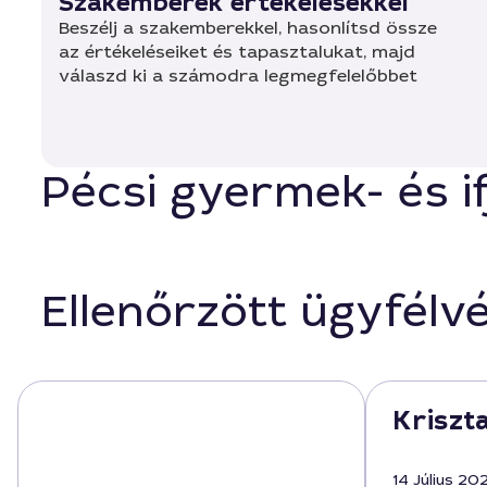
Szakemberek értékelésekkel
Beszélj a szakemberekkel, hasonlítsd össze
az értékeléseiket és tapasztalukat, majd
válaszd ki a számodra legmegfelelőbbet
Pécsi gyermek- és if
Ellenőrzött ügyfélv
Kriszta
14 Július 20