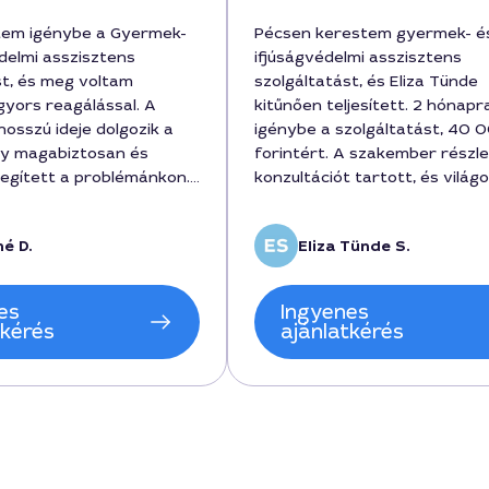
tem igénybe a Gyermek-
Pécsen kerestem gyermek- é
édelmi asszisztens
ifjúságvédelmi asszisztens
st, és meg voltam
szolgáltatást, és Eliza Tünde
gyors reagálással. A
kitűnően teljesített. 2 hónapr
osszú ideje dolgozik a
igénybe a szolgáltatást, 40 
így magabiztosan és
forintért. A szakember részl
egített a problémánkon.
konzultációt tartott, és világ
ülések alatt részletesen
példákat hozott fel, hogyan k
 a jogi lépéseket, a díj
a napi helyzeteket. A beszél
né D.
Eliza Tünde S.
 volt, és a szolgáltatás
során megértő volt, az
n a gyermekek érdekét
együttműködés gördülékeny v
jánlani tudom Attiláné
a végeredmény praktikus
es
Ingyenes
mbert a városban
útmutatókat tartalmazott. N
tkérés
ajánlatkérés
kmai hozzáértése miatt.
ajánlom Pécs környékén élő
családoknak.