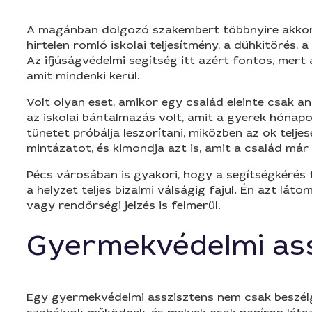
A magánban dolgozó szakembert többnyire akkor k
hirtelen romló iskolai teljesítmény, a dühkitörés,
Az ifjúságvédelmi segítség itt azért fontos, mert
amit mindenki kerül.
Volt olyan eset, amikor egy család eleinte csak an
az iskolai bántalmazás volt, amit a gyerek hónapok
tünetet próbálja leszorítani, miközben az ok telje
mintázatot, és kimondja azt is, amit a család már 
Pécs városában is gyakori, hogy a segítségkérés t
a helyzet teljes bizalmi válságig fajul. Én azt lá
vagy rendőrségi jelzés is felmerül.
Gyermekvédelmi ass
Egy gyermekvédelmi asszisztens nem csak beszélge