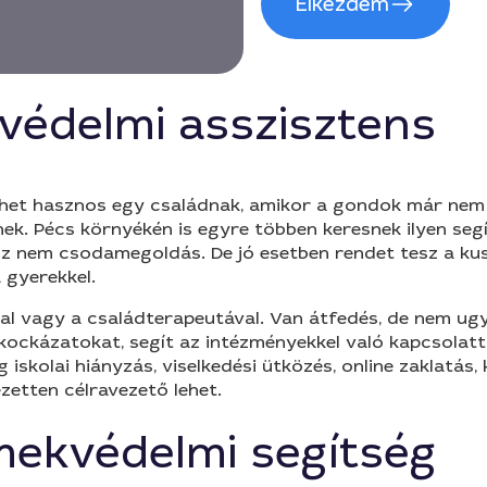
Elkezdem
védelmi asszisztens
ehet hasznos egy családnak, amikor a gondok már nem cs
ek. Pécs környékén is egyre többen keresnek ilyen se
 Ez nem csodamegoldás. De jó esetben rendet tesz a kus
 gyerekkel.
al vagy a családterapeutával. Van átfedés, de nem u
 kockázatokat, segít az intézményekkel való kapcsolat
 iskolai hiányzás, viselkedési ütközés, online zaklatá
zetten célravezető lehet.
rmekvédelmi segítség