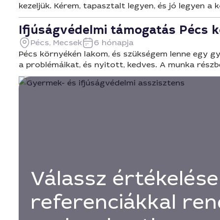
kezeljük. Kérem, tapasztalt legyen, és jó legyen a
Ifjúságvédelmi támogatás Pécs 
Pécs, Mecsek
6 hónapja
Pécs környékén lakom, és szükségem lenne egy gye
a problémáikat, és nyitott, kedves. A munka részb
Válassz értékelése
referenciákkal ren