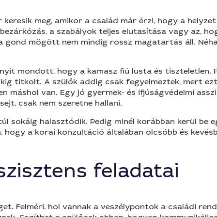
eresik meg, amikor a család már érzi, hogy a helyzet 
 a bezárkózás, a szabályok teljes elutasítása vagy az, h
 a gond mögött nem mindig rossz magatartás áll. Néha k
nyit mondott, hogy a kamasz fiú lusta és tiszteletlen.
ig titkolt. A szülők addig csak fegyelmeztek, mert ezt
sen máshol van. Egy jó gyermek- és ifjúságvédelmi assz
sejt, csak nem szeretne hallani.
úl sokáig halasztódik. Pedig minél korábban kerül be e
tom, hogy a korai konzultáció általában olcsóbb és kev
zisztens feladatai
t. Felméri, hol vannak a veszélypontok a családi rend