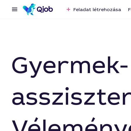
Feladat létrehozása
F
Gyermek- 
assziszte
Vélemény