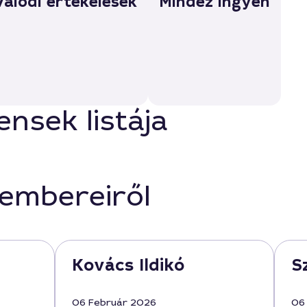
Valódi értékelések
Mindez ingyen
nsek listája
kembereiről
Kovács Ildikó
S
06 Február 2026
06