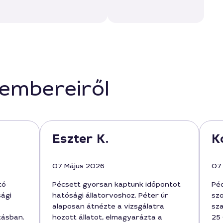
kembereiről
Eszter K.
K
07 Május 2026
07
tó
Pécsett gyorsan kaptunk időpontot
Péc
sági
hatósági állatorvoshoz. Péter úr
szo
alaposan átnézte a vizsgálatra
sza
tásban.
hozott állatot, elmagyarázta a
25 