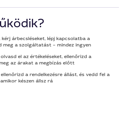
űködik?
 kérj árbecsléseket, lépj kapcsolatba a
d meg a szolgáltatást – mindez ingyen
olvasd el az értékeléseket, ellenőrizd a
 meg az árakat a megbízás előtt
 ellenőrizd a rendelkezésre állást, és vedd fel a
amikor készen állsz rá