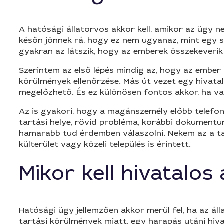
A hatósági állatorvos akkor kell, amikor az ügy n
későn jönnek rá, hogy ez nem ugyanaz, mint egy sim
gyakran az látszik, hogy az emberek összekeverik
Szerintem az első lépés mindig az, hogy az ember ti
körülmények ellenőrzése. Más út vezet egy hivatal
megelőzhető. És ez különösen fontos akkor, ha va
Az is gyakori, hogy a magánszemély előbb telefoná
tartási helye, rövid probléma, korábbi dokumentum
hamarabb tud érdemben válaszolni. Nekem az a ta
külterület vagy közeli település is érintett.
Mikor kell hivatalos
Hatósági ügy jellemzően akkor merül fel, ha az áll
tartási körülmények miatt, egy harapás utáni hiva