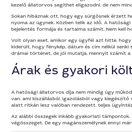
kezelő állatorvos segíthet eligazodni, de nem min
Sokan hibáznak ott, hogy egy sürgősnek érzett hel
nyoma az ügynek. Közben telik az idő. A hatósági
bejelentés formája és tartalma számít. Nem kell hos
Volt olyan eset, amikor egy ügyfél azt hitte, hog
kiderült, hogy fénykép, dátum és cím nélkül senk
drámai történet, de jól mutatja, mennyit számít a 
Árak és gyakori köl
A hatósági állatorvos díja nem mindig úgy működik
van, ami kiszállásból, igazolásból vagy kiegészítő
alatt ritkán lesz valóban rendezett, teljes ügyintéz
Az alábbi összegek inkább gyakorlati támpontok. 
végösszeget. De egy magánszemélynek ennyi már se