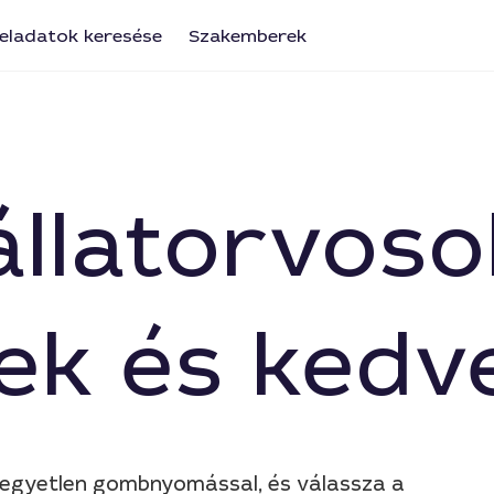
eladatok keresése
Szakemberek
állatorvoso
ek és kedv
l egyetlen gombnyomással, és válassza a