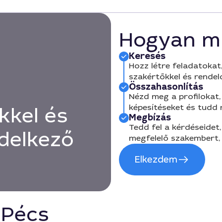
Hogyan m
Keresés
Hozz létre feladatokat,
szakértőkkel és rendel
Összahasonlítás
Nézd meg a profilokat, 
képesítéseket és tudd
kkel és
Megbízás
Tedd fel a kérdéseidet,
delkező
megfelelő szakembert, 
Elkezdem
 Pécs