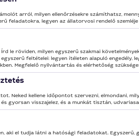
molót arról, milyen ellenőrzésekre számíthatsz, mennyi 
ű feladatokra, legyen az állatorvosi rendelő szemléje
 Írd le röviden, milyen egyszerű szakmai követelménye
egyszerű feltételei: legyen ítéleten alapuló engedély, l
kben. Megfelelő nyilvántartás és elérhetőség szüksége
eztetés
tot. Neked kellene időpontot szervezni, elmondani, mi
 és gyorsan visszajelez, és a munkát tisztán, udvarias
 aki el tudja látni a hatósági feladatokat. Egyszerű, 