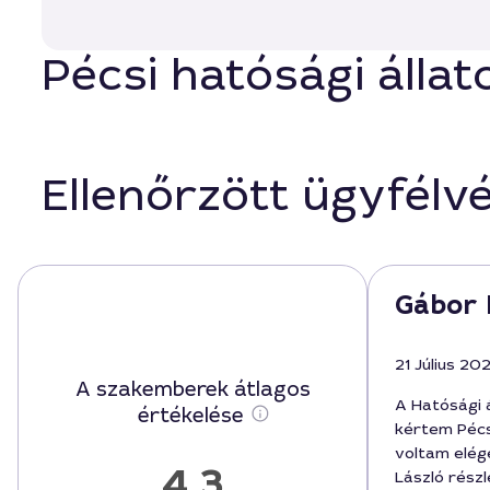
Pécsi hatósági állat
Ellenőrzött ügyfélv
Gábor 
21 Július 20
A szakemberek átlagos
A Hatósági 
értékelése
kértem Péc
voltam elég
4,3
László rész