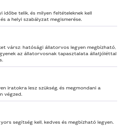
időbe telik, és milyen feltételeknek kell
 és a helyi szabályzat megismerése.
ket vársz: hatósági állatorvos legyen megbízható,
egyenek az állatorvosnak tapasztalata állatjóléttal
s.
lyen iratokra lesz szükség, és megmondani a
an végzed.
gyors segítség kell, kedves és megbízható legyen.