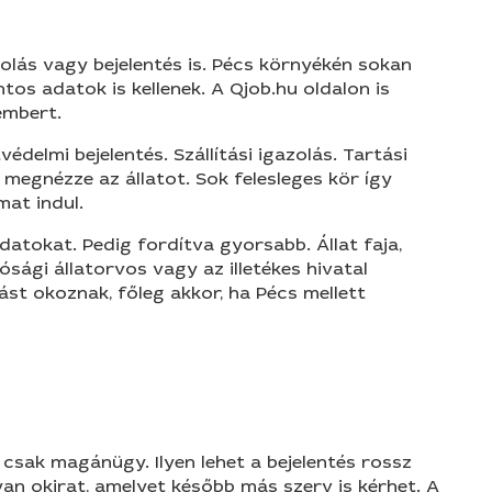
zolás vagy bejelentés is. Pécs környékén sokan
tos adatok is kellenek. A Qjob.hu oldalon is
embert.
édelmi bejelentés. Szállítási igazolás. Tartási
megnézze az állatot. Sok felesleges kör így
mat indul.
atokat. Pedig fordítva gyorsabb. Állat faja,
sági állatorvos vagy az illetékes hivatal
t okoznak, főleg akkor, ha Pécs mellett
 csak magánügy. Ilyen lehet a bejelentés rossz
yan okirat, amelyet később más szerv is kérhet. A