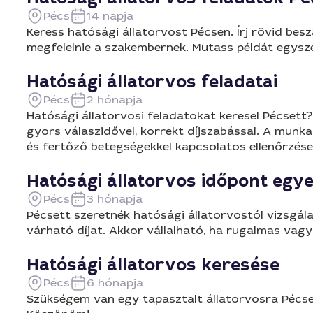
Pécs
14 napja
Keress hatósági állatorvost Pécsen. Írj rövid beszá
megfelelnie a szakembernek. Mutass példát egyszer
Hatósági állatorvos feladatai
Pécs
2 hónapja
Hatósági állatorvosi feladatokat keresel Pécsett?
gyors válaszidővel, korrekt díjszabással. A munka 
és fertőző betegségekkel kapcsolatos ellenőrzése
Hatósági állatorvos időpont egy
Pécs
3 hónapja
Pécsett szeretnék hatósági állatorvostól vizsgála
várható díjat. Akkor vállalható, ha rugalmas vagy
Hatósági állatorvos keresése
Pécs
6 hónapja
Szükségem van egy tapasztalt állatorvosra Pécsen,