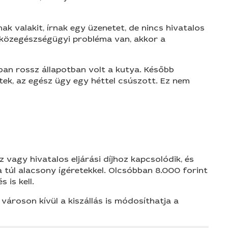
k valakit, írnak egy üzenetet, de nincs hivatalos
y közegészségügyi probléma van, akkor a
ában rossz állapotban volt a kutya. Később
tek, az egész ügy egy héttel csúszott. Ez nem
 vagy hivatalos eljárási díjhoz kapcsolódik, és
a túl alacsony ígéretekkel. Olcsóbban 8.000 forint
 is kell.
ároson kívül a kiszállás is módosíthatja a