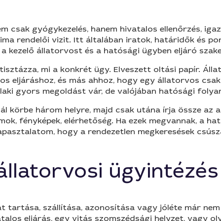
em csak gyógykezelés, hanem hivatalos ellenőrzés, iga
a rendelői vizit. Itt általában iratok, határidők és pon
 a kezelő állatorvost és a hatósági ügyben eljáró szak
sztázza, mi a konkrét ügy. Elveszett oltási papír. Állatv
os eljáráshoz, és más ahhoz, hogy egy állatorvos csak 
laki gyors megoldást vár, de valójában hatósági folya
l körbe három helyre, majd csak utána írja össze az ad
ok, fényképek, elérhetőség. Ha ezek megvannak, a ható
pasztalatom, hogy a rendezetlen megkeresések csúszás
 állatorvosi ügyintézés
at tartása, szállítása, azonosítása vagy jóléte már nem
talos eljárás, egy vitás szomszédsági helyzet, vagy ol