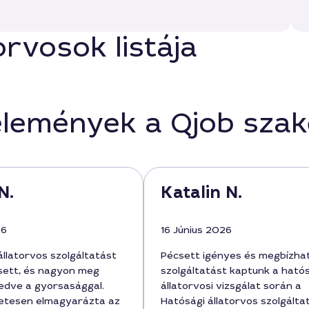
orvosok listája
élemények a Qjob sza
N.
Katalin N.
26
16 Június 2026
állatorvos szolgáltatást
Pécsett igényes és megbízha
sett, és nagyon meg
szolgáltatást kaptunk a ható
edve a gyorsasággal.
állatorvosi vizsgálat során a
letesen elmagyarázta az
Hatósági állatorvos szolgálta