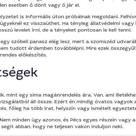
den esetben ő dönt vagy ő jár el.
yzetet is informális úton próbálnak megoldani. Felhívna
 ügyeknél ez visszaüthet. Ha tényleg állatvédelmi vag
szú levelet írni, de a tényeket pontosan le kell tenni.
y egy szóbeli panasz elég lesz, mert a szomszéd udvar
i sem tudott érdemben továbblépni. Mire ezek összegyűl
rendes előkészítés.
tségek
, mint egy sima magánrendelés ára. Van, ami illetékhez
 vizsgálatból áll össze. Ezért én mindig óvatos vagyok 
és, főleg ha több irat, helyszín vagy ismételt egyeztetés
Nem minden ügy azonos, és Pécs egyes részein vagy a v
gít abban, hogy ne teljesen vakon induljon neki.