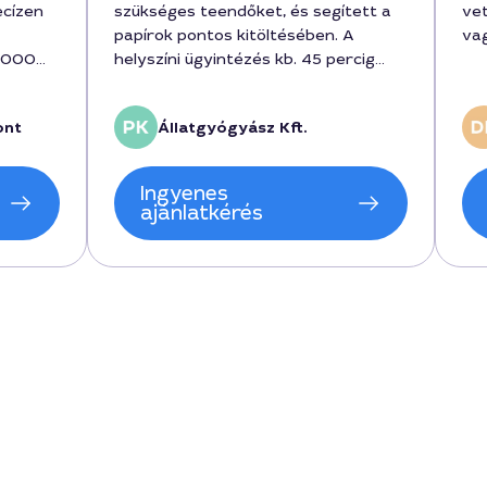
ecízen
szükséges teendőket, és segített a
vet
papírok pontos kitöltésében. A
vag
15000
helyszíni ügyintézés kb. 45 percig
em és a
tartott, a díj 18 000 Ft volt, ami
gtató
teljesen korrektnek tűnt.
ont
Állatgyógyász Kft.
 is,
Ingyenes
volt,
ajánlatkérés
szerint
ha
re van
n