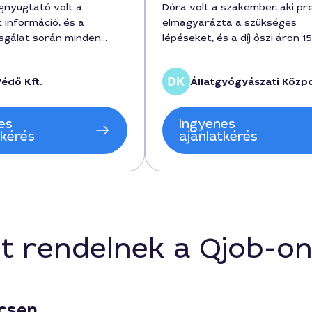
egnyugtató volt a
Dóra volt a szakember, aki pr
 információ, és a
elmagyarázta a szükséges
zsgálat során minden
lépéseket, és a díj őszi áron 
lgot megoldott. A teljes
forint körül mozgott. A türel
int volt, amit a
figyelmes hozzáállás megnyu
Védő Kft.
Állatgyógyászati Közp
 és a vizsgálat alapján
volt a hosszabb procedúráknál
találtam. Az első
legyen szó oltásról vagy
megkeresés óta
dokumentációról. A vizsgálat
es
Ingyenes
an éreztem magam,
időtartama körülbelül 40 perc 
tkérés
ajánlatkérés
gom másoknak is Hatósági
és a városban minden a terv 
keretben Pécs városban.
ment. Biztosan visszatérünk, 
további hivatalos intézkedés
szükség.
t rendelnek a Qjob-o
écsen