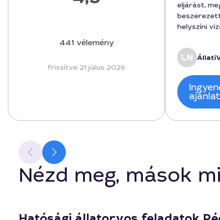
eljárást, m
beszerezett
helyszíni vi
lényeges do
441 vélemény
díj 9800 for
Állati
szolgáltatás
frissítve 21 július 2026
korrektnek 
telefonos 
Ingyen
biztonságb
ajánla
ajánlani fo
állatorvos 
Nézd meg, mások mi
Hatósági állatorvos feladatok P