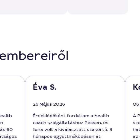
kembereiről
Éva S.
K
26 Május 2026
06
ealth
Érdeklődőként fordultam a health
A 
on
coach szolgáltatáshoz Pécsen, és
szo
zás 60
Ilona volt a kiválasztott szakértő. 3
hat
rátságos
hónapos együttműködésen át
az 