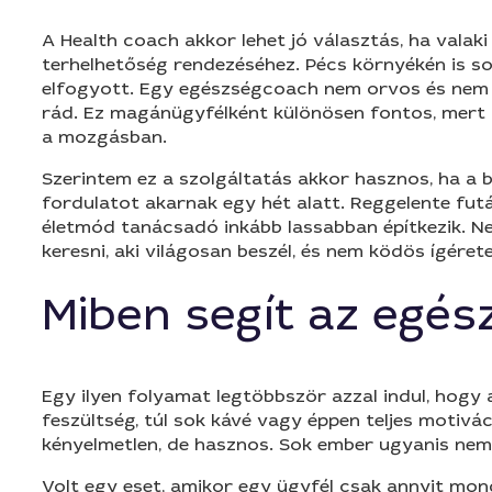
A Health coach akkor lehet jó választás, ha valak
terhelhetőség rendezéséhez. Pécs környékén is so
elfogyott. Egy egészségcoach nem orvos és nem c
rád. Ez magánügyfélként különösen fontos, mert 
a mozgásban.
Szerintem ez a szolgáltatás akkor hasznos, ha a 
fordulatot akarnak egy hét alatt. Reggelente futás,
életmód tanácsadó inkább lassabban építkezik. N
keresni, aki világosan beszél, és nem ködös ígérete
Miben segít az egé
Egy ilyen folyamat legtöbbször azzal indul, hogy 
feszültség, túl sok kávé vagy éppen teljes motiv
kényelmetlen, de hasznos. Sok ember ugyanis nem a
Volt egy eset, amikor egy ügyfél csak annyit mond