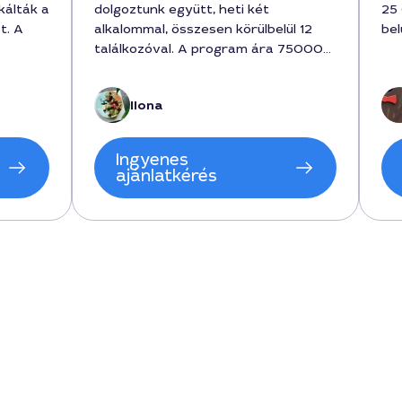
kálták a
dolgoztunk együtt, heti két
25 
t. A
alkalommal, összesen körülbelül 12
bel
találkozóval. A program ára 75000
forint volt, de a személyre szabott
k a heti
étrendi és mozgásos tippek tartósan
Ilona
orint
javították az energiaszintemet.
ények
Ingyenes
ajánlatkérés
n