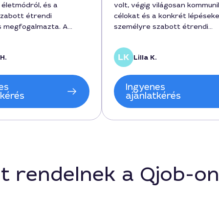
életmódról, és a
volt, végig világosan kommuni
zabott étrendi
célokat és a konkrét lépéseke
s megfogalmazta. A
személyre szabott étrendi
tértek a korábbi
útmutatók és a gyakorlati
októl, és már az első
edzésötletek megkönnyítetté
H.
Lilla K.
 kg-t fogytam. A munka
tervezést. A díjazás 18 000 f
rint volt, a szolgáltatás
volt, és a hosszú távú eredm
belül hat hét. A hosszú
felé vezető út ismertetése is
es
Ingyenes
leződést is támogatja a
biztosított volt.
tkérés
ajánlatkérés
i mindig elérhető volt
.
t rendelnek a Qjob-o