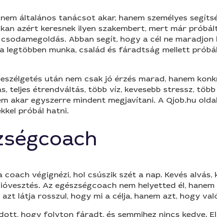
i nem általános tanácsot akar, hanem személyes segíts
kan azért keresnek ilyen szakembert, mert már próbálta
sodamegoldás. Abban segít, hogy a cél ne maradjon k
a legtöbben munka, család és fáradtság mellett próbál
beszélgetés után nem csak jó érzés marad, hanem konkr
 teljes étrendváltás, több víz, kevesebb stressz, több a
em akar egyszerre mindent megjavítani. A Qjob.hu ol
kkel próbál hatni.
szségcoach
a coach végignézi, hol csúszik szét a nap. Kevés alvás
ációvesztés. Az egészségcoach nem helyetted él, hanem
zt látja rosszul, hogy mi a célja, hanem azt, hogy va
ott, hogy folyton fáradt, és semmihez nincs kedve. El