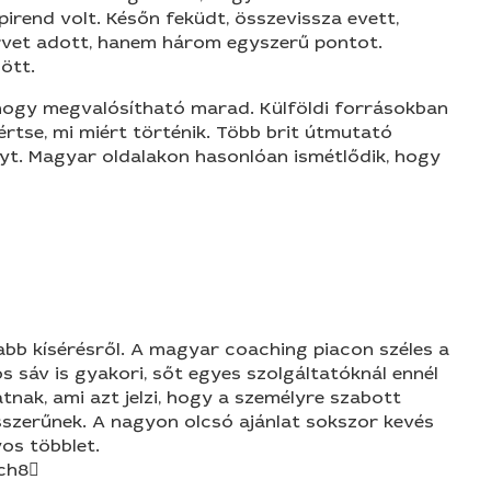
irend volt. Későn feküdt, összevissza evett,
ervet adott, hanem három egyszerű pontot.
ött.
, hogy megvalósítható marad. Külföldi forrásokban
 értse, mi miért történik. Több brit útmutató
ányt. Magyar oldalakon hasonlóan ismétlődik, hogy
abb kísérésről. A magyar coaching piacon széles a
s sáv is gyakori, sőt egyes szolgáltatóknál ennél
nak, ami azt jelzi, hogy a személyre szabott
sszerűnek. A nagyon olcsó ajánlat sokszor kevés
os többlet.
ch8