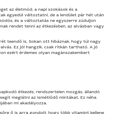
éget az életmód, a napi szokások és a
k egyedül változtatni, de a lendület pár hét után
ödös, és a változtatás ne egyszerre zúduljon
nak rendet tenni az étkezésben, az alvásban vagy
ét teendő is. Sokan ott hibáznak, hogy túl nagy
lvás. Ez jól hangzik, csak ritkán tartható. A jó
dalon ezért érdemes olyan magánszakembert
, kapkodó étkezés, rendszertelen mozgás, állandó
 segít meglátni az ismétlődő mintákat. Ez néha
lójában mi akadályozza.
sőre ő is arra gondolt, hogy több vitamint kellene