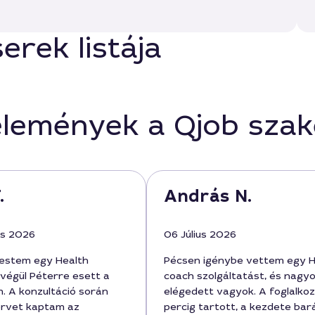
rek listája
élemények a Qjob sza
.
András N.
us 2026
06 Július 2026
estem egy Health
Pécsen igénybe vettem egy H
 végül Péterre esett a
coach szolgáltatást, és nagy
. A konzultáció során
elégedett vagyok. A foglalko
ervet kaptam az
percig tartott, a kezdete ba