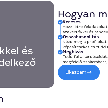
Hogyan m
Keresés
Hozz létre feladatokat,
szakértőkkel és rendel
Összahasonlítás
Nézd meg a profilokat, 
képesítéseket és tudd
kkel és
Megbízás
Tedd fel a kérdéseidet,
delkező
megfelelő szakembert, 
Elkezdem
n