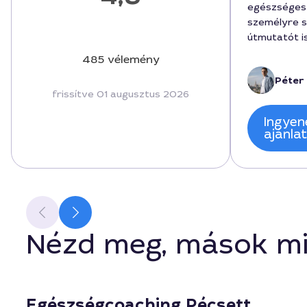
egészséges 
személyre s
útmutatót i
tanácsok el
485 vélemény
próbálkozás
Péter 
hónapban 3
frissítve 01 augusztus 2026
ára 58000 fo
hossza körül
Ingyen
távú elköte
ajánla
szakértő, ak
kérdésekért
Nézd meg, mások mi
Egészségcoaching Pécsett