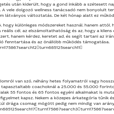
etés után kiderült, hogy a gond inkább a szétesett nap
t. A vele dolgozó wellness tanácsadó nem bonyolult t
 Nem látványos változtatás. De két hónap alatt ez működ
 jó, hogy különleges módszereket használ, hanem attól
a reális cél, az elszámoltathatóság és az, hogy a kliens
zert, hanem kérdez, keretet ad, és segít tartani az ir
ció fenntartása és az önállóbb működés támogatása.
rn175867search12turn685125search11
kalomról van szó, néhány hetes folyamatról vagy hossz
a tapasztaltabb coachoknál a 25.000 és 55.000 forinto
alak 55 fontos és 65 fontos egyéni alkalmakat is mutat
figyelmet kapsz. Nekem a közepes árkategória tűnik é
 a túl drága csomag mögött pedig nem mindig van arány
rn685125search17turn175867search3turn175867sear