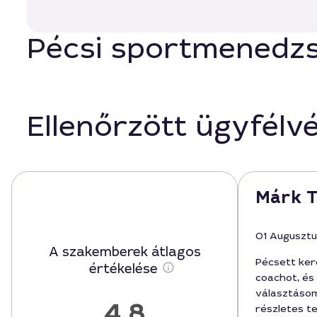
Pécsi sportmenedzse
Ellenőrzött ügyfélv
Márk T
01 Auguszt
A szakemberek átlagos
Pécsett ker
értékelése
coachot, és
választásom
4,8
részletes t