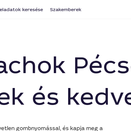
eladatok keresése
Szakemberek
achok Pécs
ek és kedv
gyetlen gombnyomással, és kapja meg a