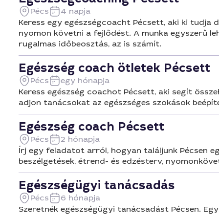
Pécs
4 napja
Keress egy egészségcoacht Pécsett, aki ki tudja 
nyomon követni a fejlődést. A munka egyszerű lehe
rugalmas időbeosztás, az is számít.
Egészség coach ötletek Pécsett
Pécs
egy hónapja
Keress egészség coachot Pécsett, aki segít összeh
adjon tanácsokat az egészséges szokások beépítés
Egészség coach Pécsett
Pécs
2 hónapja
Írj egy feladatot arról, hogyan találjunk Pécsen 
beszélgetések, étrend- és edzésterv, nyomonköveté
Egészségügyi tanácsadás
Pécs
6 hónapja
Szeretnék egészségügyi tanácsadást Pécsen. Egy