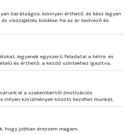
gyen barátságos, könnyen érthető, és kész legyen
és visszajelzés küldése; ha az ár kedvező és
lokat, legyenek egyszerű feladatai a hétre, és
elű és érthető, a kezdő szintekhez igazítva.
t várunk el a szakembertől (motivációs
, és milyen körülmények között kezdhet munkát.
ek, hogy jobban érezzem magam.