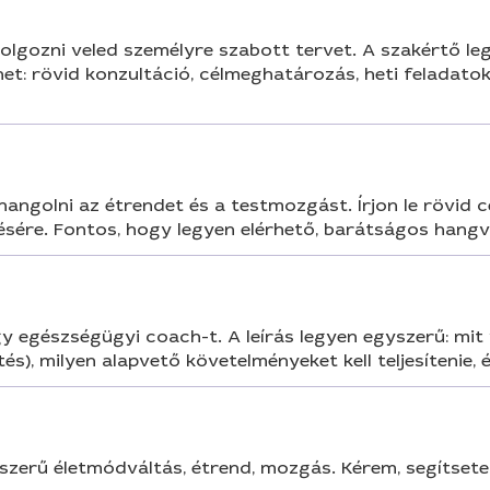
dolgozni veled személyre szabott tervet. A szakértő le
t: rövid konzultáció, célmeghatározás, heti feladatok 
angolni az étrendet és a testmozgást. Írjon le rövid cé
ére. Fontos, hogy legyen elérhető, barátságos hangvét
egy egészségügyi coach-t. A leírás legyen egyszerű: mi
s), milyen alapvető követelményeket kell teljesítenie
szerű életmódváltás, étrend, mozgás. Kérem, segítset