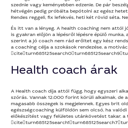
szednie vagy keményebben edzenie. De pár beszélg
hétvégén pedig próbálta bepótolni az egész hete
Rendes reggeli, fix lefekvés, heti két rövid séta.
És itt van a lényeg. A health coaching nem attól
is gyakran előjön a lépésről lépésre épülő munka, 
szerint a jó coach nem rád erőltet egy kész rends
a coaching célja a szokások rendezése, a motivá
citeturn685125search0turn685125search9tu
Health coach árak
A Health coach díja attól függ, hogy egyszeri al
szórás. Vannak 12.000 forint körüli alkalmak, de 
magasabb összegek is megjelennek. Egyes brit old
egészségcoaching külföldön sem olcsó, ha valódi 
előkészítést vagy felületes utánkövetést takar,
citeturn685125search1turn685125search7tu