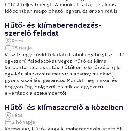
hűtési teljesítményt. A munka tiszta, rugalmas
időpontban megoldható legyen, és árban reális.
Hűtő- és klímaberendezés-
szerelő feladat
Pécs
25 napja
Készíts egy rövid feladatot, ahol egy helyi szerelő
egyszerű feladatokat végez: hűtő és klíma
karbantartás, tisztítás, hűtőköri ellenőrzés. Írj le
egy-két alapkövetelményt: alacsony munkadíj,
gyors kiszállás, garancia. Mondd meg, mikor és
hogyan fog dolgozni, és mik az egyszerű
elvárások a szakembertől.
Hűtő- és klímaszerelő a közelben
Pécs
2 hónapja
Keress egy Hűtő- vagy klímaberendezés-szerelőt