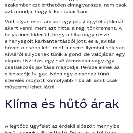
szakember ezt érthetően elmagyarázza, nem csak
azt mondja, hogy ki kell takarítani.
Volt olyan eset, amikor egy pécsi ügyfél új klímát
akart venni, mert azt hitte, a régi tönkrement. A
helyszínen kiderült, hogy a hiba nagy része
elhanyagolt karbantartásból jött, és a javítás
bőven olcsóbb lett, mint a csere. Ilyenből sok van.
Kívülről súlyosnak tűnik a gond, de valójában egy
alapos tisztítás, egy cső átmosása vagy egy
csatlakozás javítása megoldja. Persze ennek az
ellenkezője is igaz. Néha egy olcsónak tűnő
szerelés mögött komolyabb hiba áll, amit csak
műszerrel lehet látni.
Klíma és hűtő árak
A legtöbb ügyfelet az érdekli először, mennyibe
kerül a munka. Ez érthető. De az ár attól függ,