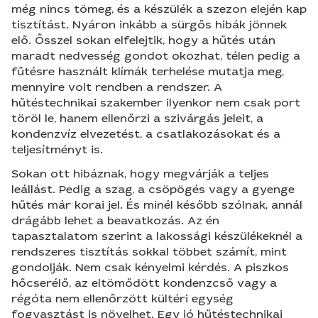
még nincs tömeg, és a készülék a szezon elején kap
tisztítást. Nyáron inkább a sürgős hibák jönnek
elő. Ősszel sokan elfelejtik, hogy a hűtés után
maradt nedvesség gondot okozhat, télen pedig a
fűtésre használt klímák terhelése mutatja meg,
mennyire volt rendben a rendszer. A
hűtéstechnikai szakember ilyenkor nem csak port
töröl le, hanem ellenőrzi a szivárgás jeleit, a
kondenzvíz elvezetést, a csatlakozásokat és a
teljesítményt is.
Sokan ott hibáznak, hogy megvárják a teljes
leállást. Pedig a szag, a csöpögés vagy a gyenge
hűtés már korai jel. És minél később szólnak, annál
drágább lehet a beavatkozás. Az én
tapasztalatom szerint a lakossági készülékeknél a
rendszeres tisztítás sokkal többet számít, mint
gondolják. Nem csak kényelmi kérdés. A piszkos
hőcserélő, az eltömődött kondenzcső vagy a
régóta nem ellenőrzött kültéri egység
fogyasztást is növelhet. Egy jó hűtéstechnikai