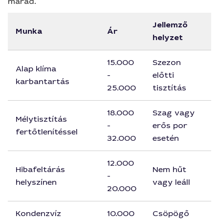
marad.
Jellemző
Munka
Ár
helyzet
15.000
Szezon
Alap klíma
-
előtti
karbantartás
25.000
tisztítás
18.000
Szag vagy
Mélytisztítás
-
erős por
fertőtlenítéssel
32.000
esetén
12.000
Hibafeltárás
Nem hűt
-
helyszínen
vagy leáll
20.000
Kondenzvíz
10.000
Csöpögő