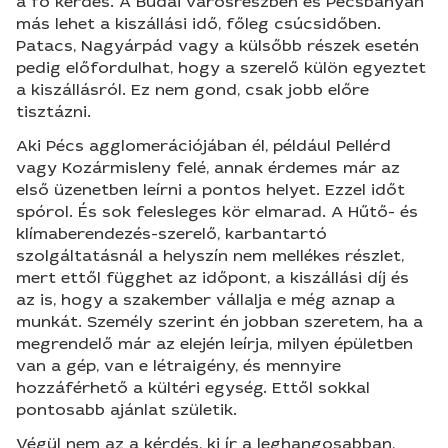
a fő kérdés. A Budai városrészben és Pécsbányán
más lehet a kiszállási idő, főleg csúcsidőben.
Patacs, Nagyárpád vagy a külsőbb részek esetén
pedig előfordulhat, hogy a szerelő külön egyeztet
a kiszállásról. Ez nem gond, csak jobb előre
tisztázni.
Aki Pécs agglomerációjában él, például Pellérd
vagy Kozármisleny felé, annak érdemes már az
első üzenetben leírni a pontos helyet. Ezzel időt
spórol. És sok felesleges kör elmarad. A Hűtő- és
klímaberendezés-szerelő, karbantartó
szolgáltatásnál a helyszín nem mellékes részlet,
mert ettől függhet az időpont, a kiszállási díj és
az is, hogy a szakember vállalja e még aznap a
munkát. Személy szerint én jobban szeretem, ha a
megrendelő már az elején leírja, milyen épületben
van a gép, van e létraigény, és mennyire
hozzáférhető a kültéri egység. Ettől sokkal
pontosabb ajánlat születik.
Végül nem az a kérdés, ki ír a leghangosabban,