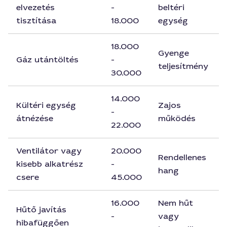
elvezetés
-
beltéri
tisztítása
18.000
egység
18.000
Gyenge
Gáz utántöltés
-
teljesítmény
30.000
14.000
Kültéri egység
Zajos
-
átnézése
működés
22.000
Ventilátor vagy
20.000
Rendellenes
kisebb alkatrész
-
hang
csere
45.000
16.000
Nem hűt
Hűtő javítás
-
vagy
hibafüggően