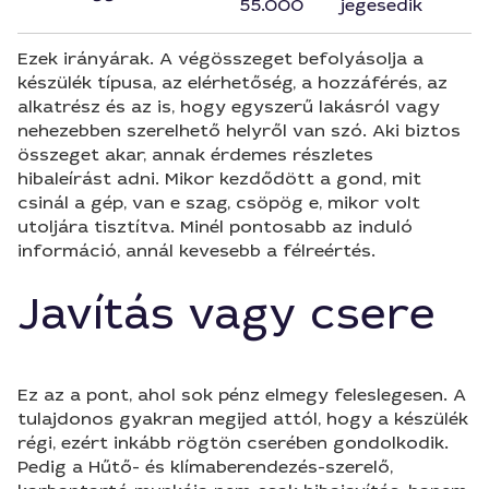
55.000
jegesedik
Ezek irányárak. A végösszeget befolyásolja a
készülék típusa, az elérhetőség, a hozzáférés, az
alkatrész és az is, hogy egyszerű lakásról vagy
nehezebben szerelhető helyről van szó. Aki biztos
összeget akar, annak érdemes részletes
hibaleírást adni. Mikor kezdődött a gond, mit
csinál a gép, van e szag, csöpög e, mikor volt
utoljára tisztítva. Minél pontosabb az induló
információ, annál kevesebb a félreértés.
Javítás vagy csere
Ez az a pont, ahol sok pénz elmegy feleslegesen. A
tulajdonos gyakran megijed attól, hogy a készülék
régi, ezért inkább rögtön cserében gondolkodik.
Pedig a Hűtő- és klímaberendezés-szerelő,