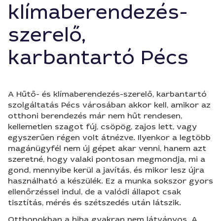
klímaberendezés-
szerelő,
karbantartó Pécs
A Hűtő- és klímaberendezés-szerelő, karbantartó
szolgáltatás Pécs városában akkor kell, amikor az
otthoni berendezés már nem hűt rendesen,
kellemetlen szagot fúj, csöpög, zajos lett, vagy
egyszerűen régen volt átnézve. Ilyenkor a legtöbb
magánügyfél nem új gépet akar venni, hanem azt
szeretné, hogy valaki pontosan megmondja, mi a
gond, mennyibe kerül a javítás, és mikor lesz újra
használható a készülék. Ez a munka sokszor gyors
ellenőrzéssel indul, de a valódi állapot csak
tisztítás, mérés és szétszedés után látszik.
Otthonokban a hiba gyakran nem látványos. A