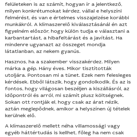
felületeken is az számít, hogyan ír a jelentkező,
milyen konkrétumokat kérdez, vállal e helyszíni
felmérést, és van e értelmes visszajelzése korábbi
munkákról. A klímaszerelő kiválasztásánál én azt
figyelném először, hogy külön tudja e választani a
karbantartást, a hibafeltárást és a javítást. Ha
mindenre ugyanazt az összeget mondja
látatlanban, az nekem gyanús.
Hasznos, ha a szakember visszakérdez. Milyen
márka a gép. Hány éves. Mikor tisztították
utoljára. Pontosan mi a tünet. Ezek nem felesleges
kérdések. Ebből látszik, hogy gondolkodik. És az is
fontos, hogy világosan beszéljen a kiszállásról, az
időpontról és arról, mi számít plusz költségnek.
Sokan ott rontják el, hogy csak az árat nézik,
aztán meglepődnek, amikor a helyszínen új tételek
kerülnek elő.
A klímaszerelő mellett néha villamossági vagy
egyéb háttértudás is kellhet, főleg ha nem csak