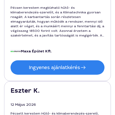
Pécsen kerestem megbízható hűtő- és
klímaberendezés-szerelőt, és a Klímatechnika gyorsan
reagált. A karbantartás során részletesen
elmagyarázták, hogyan működik a rendszer, mennyi idő
alatt ér véget, és a munkáért mennyi a fenntartási díj, a
végösszeg 18500 forint volt. Azonnal érzetem a
szakértelmet, és a javítás tartósságát is megígérték. A
városban ezt ajánlom mindenkinek, aki hosszú távon
gondolkodik a készülékért.
Maxa Épület Kft.
Ingyenes ajánlatkérés
Eszter K.
12 Május 2026
Pécsett kerestem Hűtő- és klímaberendezés-szerelő,