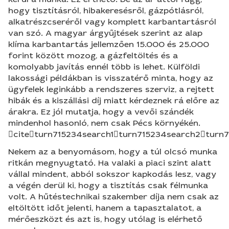
hogy tisztításról, hibakeresésről, gázpótlásról,
alkatrészcseréről vagy komplett karbantartásról
van szó. A magyar árgyűjtések szerint az alap
klíma karbantartás jellemzően 15.000 és 25.000
forint között mozog, a gázfeltöltés és a
komolyabb javítás ennél több is lehet. Külföldi
lakossági példákban is visszatérő minta, hogy az
ügyfelek leginkább a rendszeres szerviz, a rejtett
hibák és a kiszállási díj miatt kérdeznek rá előre az
árakra. Ez jól mutatja, hogy a vevői szándék
mindenhol hasonló, nem csak Pécs környékén.
citeturn715234search1turn715234search2turn
Nekem az a benyomásom, hogy a túl olcsó munka
ritkán megnyugtató. Ha valaki a piaci szint alatt
vállal mindent, abból sokszor kapkodás lesz, vagy
a végén derül ki, hogy a tisztítás csak félmunka
volt. A hűtéstechnikai szakember díja nem csak az
eltöltött időt jelenti, hanem a tapasztalatot, a
mérőeszközt és azt is, hogy utólag is elérhető