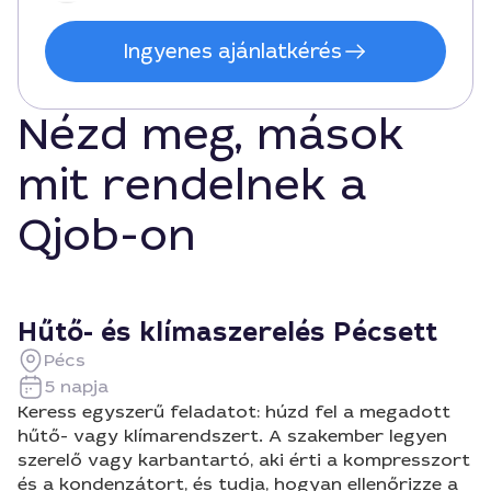
Ingyenes ajánlatkérés
Nézd meg, mások
mit rendelnek a
Qjob-on
Hűtő- és klímaszerelés Pécsett
Pécs
5 napja
Keress egyszerű feladatot: húzd fel a megadott
hűtő- vagy klímarendszert. A szakember legyen
szerelő vagy karbantartó, aki érti a kompresszort
és a kondenzátort, és tudja, hogyan ellenőrizze a