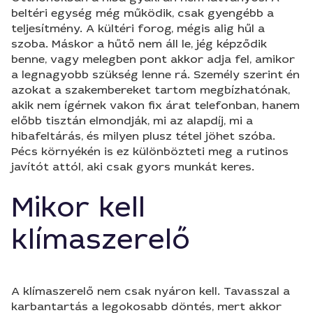
beltéri egység még működik, csak gyengébb a
teljesítmény. A kültéri forog, mégis alig hűl a
szoba. Máskor a hűtő nem áll le, jég képződik
benne, vagy melegben pont akkor adja fel, amikor
a legnagyobb szükség lenne rá. Személy szerint én
azokat a szakembereket tartom megbízhatónak,
akik nem ígérnek vakon fix árat telefonban, hanem
előbb tisztán elmondják, mi az alapdíj, mi a
hibafeltárás, és milyen plusz tétel jöhet szóba.
Pécs környékén is ez különbözteti meg a rutinos
javítót attól, aki csak gyors munkát keres.
Mikor kell
klímaszerelő
A klímaszerelő nem csak nyáron kell. Tavasszal a
karbantartás a legokosabb döntés, mert akkor