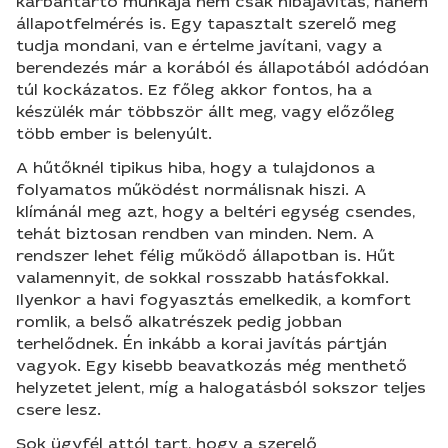
karbantartó munkája nem csak hibajavítás, hanem
állapotfelmérés is. Egy tapasztalt szerelő meg
tudja mondani, van e értelme javítani, vagy a
berendezés már a korából és állapotából adódóan
túl kockázatos. Ez főleg akkor fontos, ha a
készülék már többször állt meg, vagy előzőleg
több ember is belenyúlt.
A hűtőknél tipikus hiba, hogy a tulajdonos a
folyamatos működést normálisnak hiszi. A
klímánál meg azt, hogy a beltéri egység csendes,
tehát biztosan rendben van minden. Nem. A
rendszer lehet félig működő állapotban is. Hűt
valamennyit, de sokkal rosszabb hatásfokkal.
Ilyenkor a havi fogyasztás emelkedik, a komfort
romlik, a belső alkatrészek pedig jobban
terhelődnek. Én inkább a korai javítás pártján
vagyok. Egy kisebb beavatkozás még menthető
helyzetet jelent, míg a halogatásból sokszor teljes
csere lesz.
Sok ügyfél attól tart, hogy a szerelő