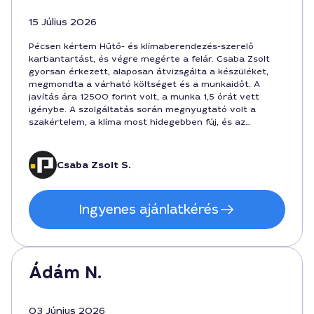
15 Július 2026
Pécsen kértem Hűtő- és klímaberendezés-szerelő
karbantartást, és végre megérte a felár. Csaba Zsolt
gyorsan érkezett, alaposan átvizsgálta a készüléket,
megmondta a várható költséget és a munkaidőt. A
javítás ára 12500 forint volt, a munka 1,5 órát vett
igénybe. A szolgáltatás során megnyugtató volt a
szakértelem, a klíma most hidegebben fúj, és az
energiafogyasztás is javult. Budapest felé nem repültem
el érte, Pécsre volt a helyszín, és nagyon elégedett
vagyok a végeredménnyel.
Csaba Zsolt S.
Ingyenes ajánlatkérés
Ádám N.
03 Június 2026