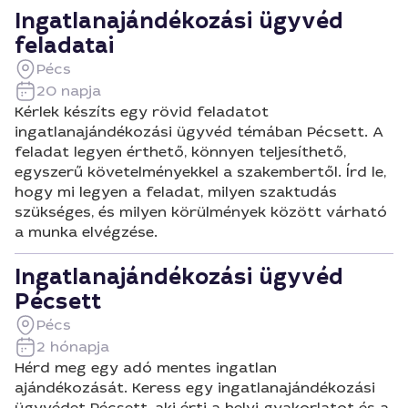
Ingatlanajándékozási ügyvéd
feladatai
Pécs
20 napja
Kérlek készíts egy rövid feladatot
ingatlanajándékozási ügyvéd témában Pécsett. A
feladat legyen érthető, könnyen teljesíthető,
egyszerű követelményekkel a szakembertől. Írd le,
hogy mi legyen a feladat, milyen szaktudás
szükséges, és milyen körülmények között várható
a munka elvégzése.
Ingatlanajándékozási ügyvéd
Pécsett
Pécs
2 hónapja
Hérd meg egy adó mentes ingatlan
ajándékozását. Keress egy ingatlanajándékozási
ügyvédet Pécsett, aki érti a helyi gyakorlatot és a