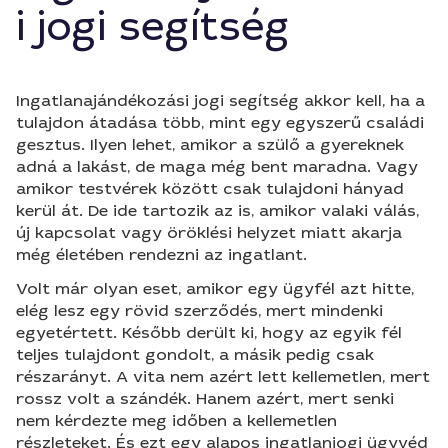
i jogi segítség
Ingatlanajándékozási jogi segítség akkor kell, ha a
tulajdon átadása több, mint egy egyszerű családi
gesztus. Ilyen lehet, amikor a szülő a gyereknek
adná a lakást, de maga még bent maradna. Vagy
amikor testvérek között csak tulajdoni hányad
kerül át. De ide tartozik az is, amikor valaki válás,
új kapcsolat vagy öröklési helyzet miatt akarja
még életében rendezni az ingatlant.
Volt már olyan eset, amikor egy ügyfél azt hitte,
elég lesz egy rövid szerződés, mert mindenki
egyetértett. Később derült ki, hogy az egyik fél
teljes tulajdont gondolt, a másik pedig csak
részarányt. A vita nem azért lett kellemetlen, mert
rossz volt a szándék. Hanem azért, mert senki
nem kérdezte meg időben a kellemetlen
részleteket. És ezt egy alapos ingatlanjogi ügyvéd