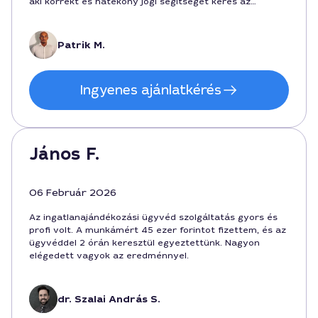
aki korrekt és hatékony jogi segítséget keres az
ingatlan ajándékozásához.
Patrik M.
Ingyenes ajánlatkérés
János F.
06 Február 2026
Az ingatlanajándékozási ügyvéd szolgáltatás gyors és
profi volt. A munkámért 45 ezer forintot fizettem, és az
ügyvéddel 2 órán keresztül egyeztettünk. Nagyon
elégedett vagyok az eredménnyel.
dr. Szalai András S.