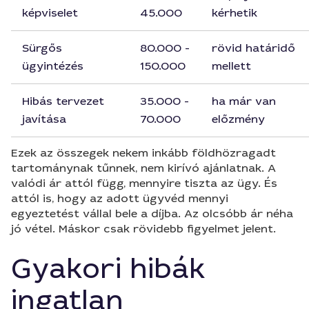
képviselet
45.000
kérhetik
Sürgős
80.000 -
rövid határidő
ügyintézés
150.000
mellett
Hibás tervezet
35.000 -
ha már van
javítása
70.000
előzmény
Ezek az összegek nekem inkább földhözragadt
tartománynak tűnnek, nem kirívó ajánlatnak. A
valódi ár attól függ, mennyire tiszta az ügy. És
attól is, hogy az adott ügyvéd mennyi
egyeztetést vállal bele a díjba. Az olcsóbb ár néha
jó vétel. Máskor csak rövidebb figyelmet jelent.
Gyakori hibák
ingatlan