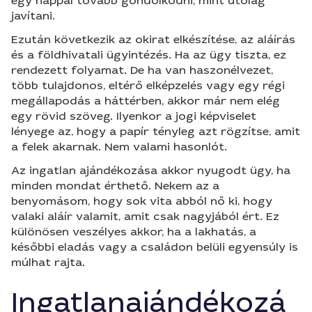
egy nappal tovább gondolkodni, mint utólag
javítani.
Ezután következik az okirat elkészítése, az aláírás
és a földhivatali ügyintézés. Ha az ügy tiszta, ez
rendezett folyamat. De ha van haszonélvezet,
több tulajdonos, eltérő elképzelés vagy egy régi
megállapodás a háttérben, akkor már nem elég
egy rövid szöveg. Ilyenkor a jogi képviselet
lényege az, hogy a papír tényleg azt rögzítse, amit
a felek akarnak. Nem valami hasonlót.
Az ingatlan ajándékozása akkor nyugodt ügy, ha
minden mondat érthető. Nekem az a
benyomásom, hogy sok vita abból nő ki, hogy
valaki aláír valamit, amit csak nagyjából ért. Ez
különösen veszélyes akkor, ha a lakhatás, a
későbbi eladás vagy a családon belüli egyensúly is
múlhat rajta.
Ingatlanajándékozá