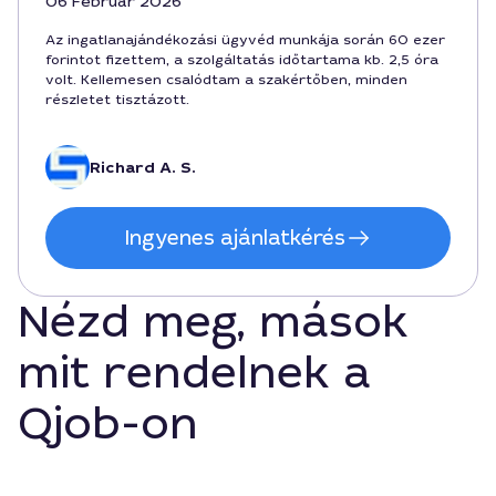
06 Február 2026
Az ingatlanajándékozási ügyvéd munkája során 60 ezer
forintot fizettem, a szolgáltatás időtartama kb. 2,5 óra
volt. Kellemesen csalódtam a szakértőben, minden
részletet tisztázott.
Richard A. S.
Ingyenes ajánlatkérés
Nézd meg, mások
mit rendelnek a
Qjob-on