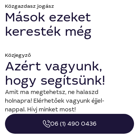
Közgazdasz jogász
Mások ezeket
keresték még
Közjegyző
Azért vagyunk,
hogy segítsünk!
Amit ma megtehetsz, ne halaszd
holnapra! Elérhetőek vagyunk éjjel-
nappal. Hívj minket most!
06 (1) 490 0436