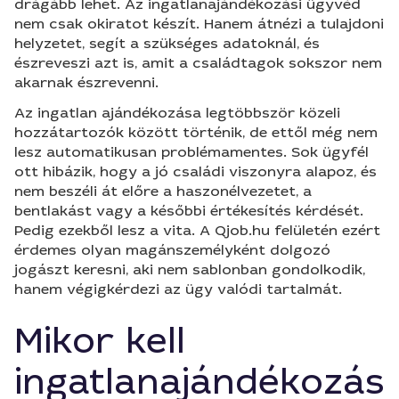
drágább lehet. Az ingatlanajándékozási ügyvéd
nem csak okiratot készít. Hanem átnézi a tulajdoni
helyzetet, segít a szükséges adatoknál, és
észreveszi azt is, amit a családtagok sokszor nem
akarnak észrevenni.
Az ingatlan ajándékozása legtöbbször közeli
hozzátartozók között történik, de ettől még nem
lesz automatikusan problémamentes. Sok ügyfél
ott hibázik, hogy a jó családi viszonyra alapoz, és
nem beszéli át előre a haszonélvezetet, a
bentlakást vagy a későbbi értékesítés kérdését.
Pedig ezekből lesz a vita. A Qjob.hu felületén ezért
érdemes olyan magánszemélyként dolgozó
jogászt keresni, aki nem sablonban gondolkodik,
hanem végigkérdezi az ügy valódi tartalmát.
Mikor kell
ingatlanajándékozás