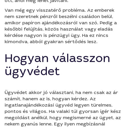
ott, ahol még lehet javítani.
Van még egy visszatérő probléma. Az emberek
nem szeretnek pénzről beszélni családon belül,
amikor papíron ajándékozásról van szó. Pedig a
későbbi felújítás, közös használat vagy eladás
kérdése nagyon is pénzügyi ügy. Ha ez nincs
kimondva, abból gyakran sértődés lesz.
Hogyan válasszon
ügyvédet
Ügyvédet akkor jó választani, ha nem csak az ár
számít, hanem az is, hogyan kérdez. Az
ingatlanajándékozási ügyvéd legyen türelmes,
pontos és világos. Ha valaki túl gyorsan ígér kész
megoldást anélkül, hogy megismerné az ügyet, az
nekem gyanús lenne. Egy ilyen megbízásnál