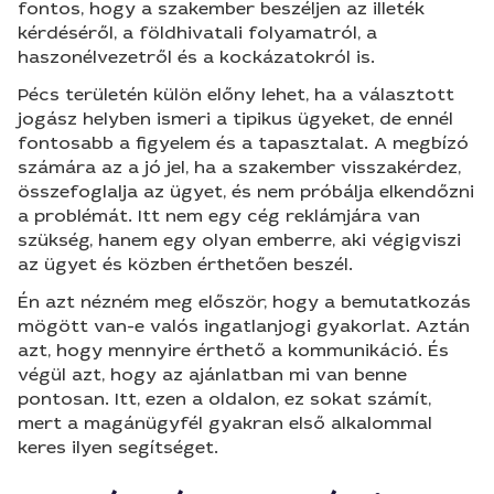
fontos, hogy a szakember beszéljen az illeték
kérdéséről, a földhivatali folyamatról, a
haszonélvezetről és a kockázatokról is.
Pécs területén külön előny lehet, ha a választott
jogász helyben ismeri a tipikus ügyeket, de ennél
fontosabb a figyelem és a tapasztalat. A megbízó
számára az a jó jel, ha a szakember visszakérdez,
összefoglalja az ügyet, és nem próbálja elkendőzni
a problémát. Itt nem egy cég reklámjára van
szükség, hanem egy olyan emberre, aki végigviszi
az ügyet és közben érthetően beszél.
Én azt nézném meg először, hogy a bemutatkozás
mögött van-e valós ingatlanjogi gyakorlat. Aztán
azt, hogy mennyire érthető a kommunikáció. És
végül azt, hogy az ajánlatban mi van benne
pontosan. Itt, ezen a oldalon, ez sokat számít,
mert a magánügyfél gyakran első alkalommal
keres ilyen segítséget.