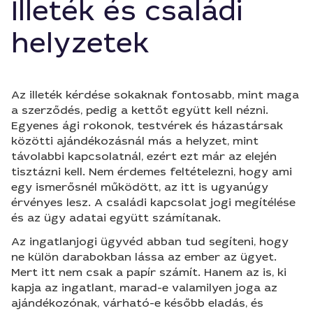
Illeték és családi
helyzetek
Az illeték kérdése sokaknak fontosabb, mint maga
a szerződés, pedig a kettőt együtt kell nézni.
Egyenes ági rokonok, testvérek és házastársak
közötti ajándékozásnál más a helyzet, mint
távolabbi kapcsolatnál, ezért ezt már az elején
tisztázni kell. Nem érdemes feltételezni, hogy ami
egy ismerősnél működött, az itt is ugyanúgy
érvényes lesz. A családi kapcsolat jogi megítélése
és az ügy adatai együtt számítanak.
Az ingatlanjogi ügyvéd abban tud segíteni, hogy
ne külön darabokban lássa az ember az ügyet.
Mert itt nem csak a papír számít. Hanem az is, ki
kapja az ingatlant, marad-e valamilyen joga az
ajándékozónak, várható-e később eladás, és