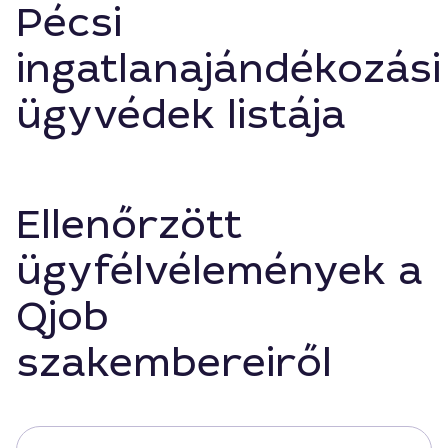
Pécsi
ingatlanajándékozási
ügyvédek listája
Ellenőrzött
ügyfélvélemények a
Qjob
szakembereiről