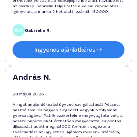
érthetőek voltak, és a παράφορές idő alatt tisztább lett
az összkép. Gabriella teljesítette a velem kapcsolatos
igényeket, a munka 2 hét alatt lezárult, 150000
forintért és a végén érmet sugárzóan korrekt összegű
számlával.
Gabriella R.
Ingyenes ajánlatkérés
András N.
28 Május 2026
A ingatlanajándékozási ügyvéd szolgáltatását Pécsett
használtam, és nagyon elégedett vagyok a folyamat
gyorsaságával. Patrik szakértelme megnyugtató volt, a
hosszú papírmunkát érthetően magyarázta, és pontos
díjszabást adott meg, 48000 forintért végezte a
tanácsadást az ügyletben. Ajánlom mindenki számára,