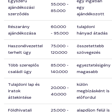
Egyszerű
egy ingatlan
55.000 -
ajándékozási
egy
85.000
szerződés
ajándékozott
Részarány
60.000
tulajdoni
ajándékozása
- 95.000
hányad átadás
Haszonélvezettel
75.000 -
összetettebb
terhelt ügy
120.000
szövegezés
Több szereplős
85.000 -
egyeztetésigény
családi ügy
140.000
magasabb
Tulajdoni lap és
külön
20.000 -
iratok
megbízásként is
40.000
áttekintése
előfordul
Földhivatali
25.000 -
alapdíjon felül is