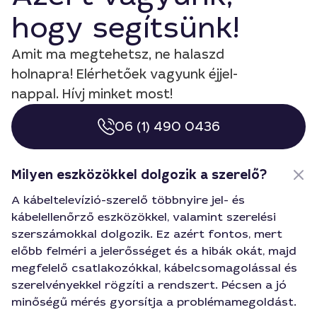
hogy segítsünk!
Amit ma megtehetsz, ne halaszd
holnapra! Elérhetőek vagyunk éjjel-
nappal. Hívj minket most!
06 (1) 490 0436
Milyen eszközökkel dolgozik a szerelő?
A kábeltelevízió-szerelő többnyire jel- és
kábelellenőrző eszközökkel, valamint szerelési
szerszámokkal dolgozik. Ez azért fontos, mert
előbb felméri a jelerősséget és a hibák okát, majd
megfelelő csatlakozókkal, kábelcsomagolással és
szerelvényekkel rögzíti a rendszert. Pécsen a jó
minőségű mérés gyorsítja a problémamegoldást.