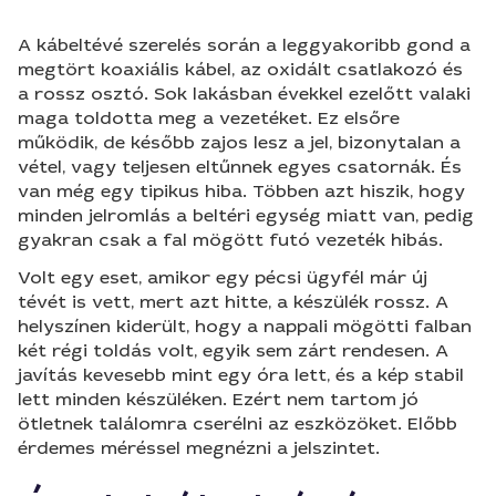
A kábeltévé szerelés során a leggyakoribb gond a
megtört koaxiális kábel, az oxidált csatlakozó és
a rossz osztó. Sok lakásban évekkel ezelőtt valaki
maga toldotta meg a vezetéket. Ez elsőre
működik, de később zajos lesz a jel, bizonytalan a
vétel, vagy teljesen eltűnnek egyes csatornák. És
van még egy tipikus hiba. Többen azt hiszik, hogy
minden jelromlás a beltéri egység miatt van, pedig
gyakran csak a fal mögött futó vezeték hibás.
Volt egy eset, amikor egy pécsi ügyfél már új
tévét is vett, mert azt hitte, a készülék rossz. A
helyszínen kiderült, hogy a nappali mögötti falban
két régi toldás volt, egyik sem zárt rendesen. A
javítás kevesebb mint egy óra lett, és a kép stabil
lett minden készüléken. Ezért nem tartom jó
ötletnek találomra cserélni az eszközöket. Előbb
érdemes méréssel megnézni a jelszintet.