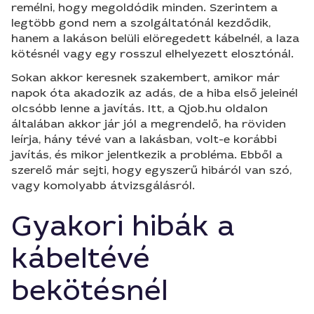
remélni, hogy megoldódik minden. Szerintem a
legtöbb gond nem a szolgáltatónál kezdődik,
hanem a lakáson belüli elöregedett kábelnél, a laza
kötésnél vagy egy rosszul elhelyezett elosztónál.
Sokan akkor keresnek szakembert, amikor már
napok óta akadozik az adás, de a hiba első jeleinél
olcsóbb lenne a javítás. Itt, a Qjob.hu oldalon
általában akkor jár jól a megrendelő, ha röviden
leírja, hány tévé van a lakásban, volt-e korábbi
javítás, és mikor jelentkezik a probléma. Ebből a
szerelő már sejti, hogy egyszerű hibáról van szó,
vagy komolyabb átvizsgálásról.
Gyakori hibák a
kábeltévé
bekötésnél