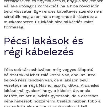
értékeléseket, és figyelni arra is, hogy a szakember
vállal-e utólagos korrekciót, ha a hiba rövid időn
belül visszatér. Egy rendes kábeltévés szerelő nem
sértődik meg azon, ha a megrendelő rákérdez a
munkamenetre. Ez inkább bizalmi kérdés, mint
formaság.
Pécsi lakások és
régi kábelezés
Pécs sok társasházában még vegyes állapotú
hálózatokkal lehet találkozni. Van, ahol az utcai
bejövő rész rendben van, de a lakáson belüli
vezeték már régi. Máshol épp fordítva. A paneles
lakásoknál gyakori, hogy a kábelek útvonala
kötött, emiatt a javítás gyorsabb, de a cseréhez
néha nehezebb hozzáférni. Családi házban több a
szabadság, viszont hosszabb szakaszt kell