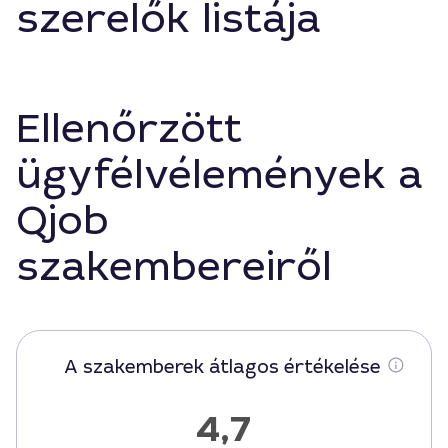
szerelők listája
Ellenőrzött
ügyfélvélemények a
Qjob
szakembereiről
A szakemberek átlagos értékelése
4,7