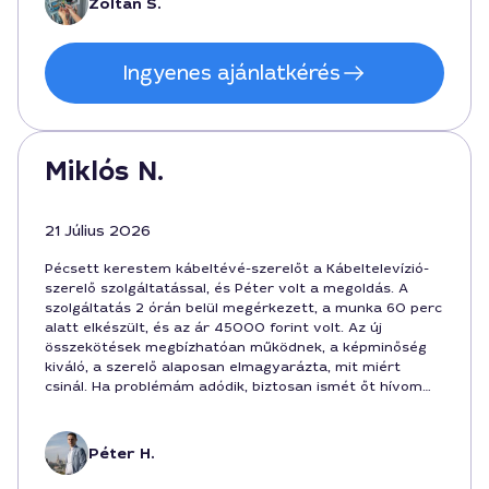
Zoltán S.
Ingyenes ajánlatkérés
Miklós N.
21 Július 2026
Pécsett kerestem kábeltévé-szerelőt a Kábeltelevízió-
szerelő szolgáltatással, és Péter volt a megoldás. A
szolgáltatás 2 órán belül megérkezett, a munka 60 perc
alatt elkészült, és az ár 45000 forint volt. Az új
összekötések megbízhatóan működnek, a képminőség
kiváló, a szerelő alaposan elmagyarázta, mit miért
csinál. Ha problémám adódik, biztosan ismét őt hívom
Pécsen.
Péter H.