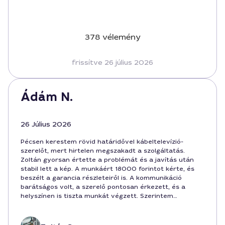
378 vélemény
frissítve 26 július 2026
Ádám N.
26 Július 2026
Pécsen kerestem rövid határidővel kábeltelevízió-
szerelőt, mert hirtelen megszakadt a szolgáltatás.
Zoltán gyorsan értette a problémát és a javítás után
stabil lett a kép. A munkáért 18000 forintot kérte, és
beszélt a garancia részleteiről is. A kommunikáció
barátságos volt, a szerelő pontosan érkezett, és a
helyszínen is tiszta munkát végzett. Szerintem
ajánlható ez a szolgáltatás a városban.