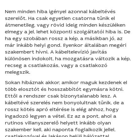
Nem minden hiba igényel azonnal kábeltévés
szerelőt. Ha csak egyetlen csatorna tűnik el
átmenetileg, vagy rövid ideig minden készüléken
elmegy a jel, lehet központi szolgáltatói hiba is. De
ha egy szobában rossz a kép, a másikban jó, az
már inkább helyi gond. Ilyenkor általában megéri
szakembert hívni. A kábeltelevízió javítás
különösen indokolt, ha mozgatásra változik a kép,
recseg a csatlakozás, vagy a csatlakozó
melegszik.
Sokan hibáznak akkor, amikor maguk kezdenek el
több elosztót és hosszabbítót egymásra kötni.
Ettől a rendszer csak bizonytalanabb lesz. A
kábeltévé szerelés nem bonyolultnak tűnik, de a
rossz kötés apró eltérése is elég ahhoz, hogy
ingadozó legyen a vétel. Ez az a pont, ahol a
rutinos villanyszerelő helyett inkább olyan
szakember kell, aki naponta foglalkozik jellel,
csatlakozóval és lakáson belüli hálózattal.