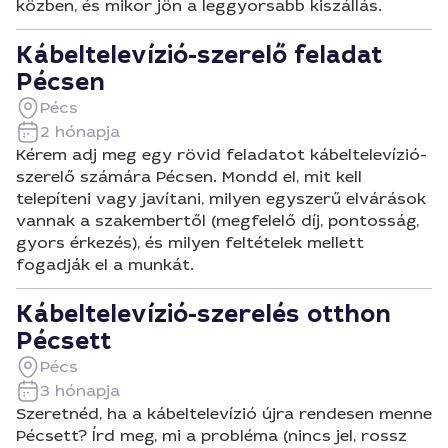
közben, és mikor jön a leggyorsabb kiszállás.
Kábeltelevízió-szerelő feladat
Pécsen
Pécs
2 hónapja
Kérem adj meg egy rövid feladatot kábeltelevízió-
szerelő számára Pécsen. Mondd el, mit kell
telepíteni vagy javítani, milyen egyszerű elvárások
vannak a szakembertől (megfelelő díj, pontosság,
gyors érkezés), és milyen feltételek mellett
fogadják el a munkát.
Kábeltelevízió-szerelés otthon
Pécsett
Pécs
3 hónapja
Szeretnéd, ha a kábeltelevízió újra rendesen menne
Pécsett? Írd meg, mi a probléma (nincs jel, rossz