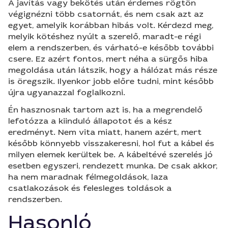
A javítás vagy bekötés után érdemes rögtön
végignézni több csatornát, és nem csak azt az
egyet, amelyik korábban hibás volt. Kérdezd meg,
melyik kötéshez nyúlt a szerelő, maradt-e régi
elem a rendszerben, és várható-e később további
csere. Ez azért fontos, mert néha a sürgős hiba
megoldása után látszik, hogy a hálózat más része
is öregszik. Ilyenkor jobb előre tudni, mint később
újra ugyanazzal foglalkozni.
Én hasznosnak tartom azt is, ha a megrendelő
lefotózza a kiinduló állapotot és a kész
eredményt. Nem vita miatt, hanem azért, mert
később könnyebb visszakeresni, hol fut a kábel és
milyen elemek kerültek be. A kábeltévé szerelés jó
esetben egyszeri, rendezett munka. De csak akkor,
ha nem maradnak félmegoldások, laza
csatlakozások és felesleges toldások a
rendszerben.
Hasonló