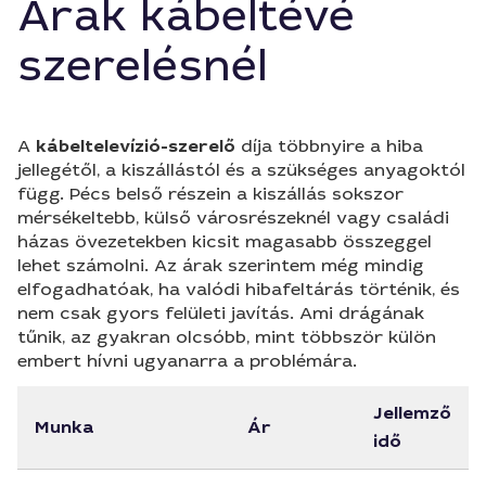
Árak kábeltévé
szerelésnél
A
kábeltelevízió-szerelő
díja többnyire a hiba
jellegétől, a kiszállástól és a szükséges anyagoktól
függ. Pécs belső részein a kiszállás sokszor
mérsékeltebb, külső városrészeknél vagy családi
házas övezetekben kicsit magasabb összeggel
lehet számolni. Az árak szerintem még mindig
elfogadhatóak, ha valódi hibafeltárás történik, és
nem csak gyors felületi javítás. Ami drágának
tűnik, az gyakran olcsóbb, mint többször külön
embert hívni ugyanarra a problémára.
Jellemző
Munka
Ár
idő