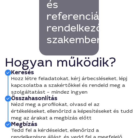
és
referenciákkal
rendelkező
szakembert!
Hogyan működik?
Keresés
Hozz létre feladatokat, kérj árbecsléseket, lépj
kapcsolatba a szakértőkkel és rendeld meg a
szolgáltatást – mindez ingyen
Összahasonlítás
Nézd meg a profilokat, olvasd el az
értékeléseket, ellenőrizd a képesítéseket és tudd
meg az árakat a megbízás előtt
Megbízás
Tedd fel a kérdéseidet, ellenőrizd a
rendelkezésre állást, és vedd fel a megfelelő