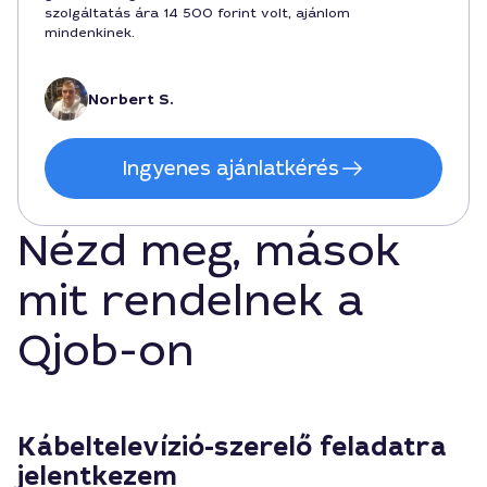
szolgáltatás ára 14 500 forint volt, ajánlom
mindenkinek.
Norbert S.
Ingyenes ajánlatkérés
Nézd meg, mások
mit rendelnek a
Qjob-on
Kábeltelevízió-szerelő feladatra
jelentkezem