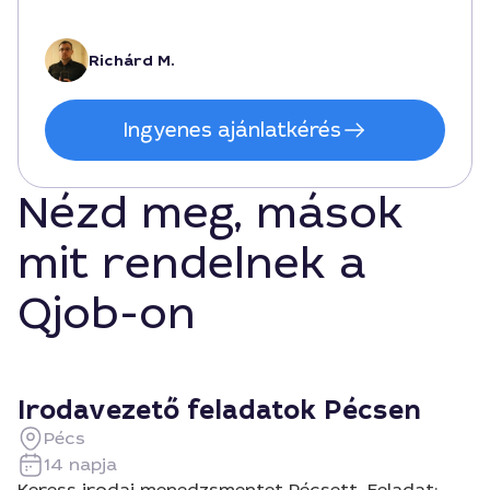
Richárd M.
Ingyenes ajánlatkérés
Nézd meg, mások
mit rendelnek a
Qjob-on
Irodavezető feladatok Pécsen
Pécs
14 napja
Keress irodai menedzsmentet Pécsett. Feladat: