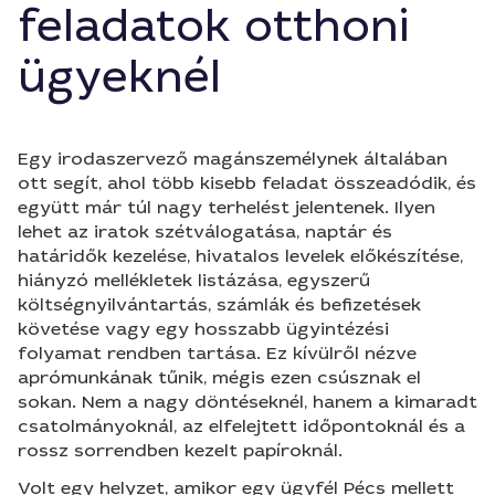
feladatok otthoni
ügyeknél
Egy irodaszervező magánszemélynek általában
ott segít, ahol több kisebb feladat összeadódik, és
együtt már túl nagy terhelést jelentenek. Ilyen
lehet az iratok szétválogatása, naptár és
határidők kezelése, hivatalos levelek előkészítése,
hiányzó mellékletek listázása, egyszerű
költségnyilvántartás, számlák és befizetések
követése vagy egy hosszabb ügyintézési
folyamat rendben tartása. Ez kívülről nézve
aprómunkának tűnik, mégis ezen csúsznak el
sokan. Nem a nagy döntéseknél, hanem a kimaradt
csatolmányoknál, az elfelejtett időpontoknál és a
rossz sorrendben kezelt papíroknál.
Volt egy helyzet, amikor egy ügyfél Pécs mellett