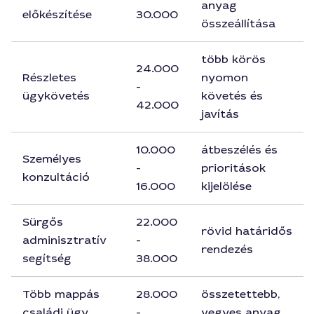
anyag
előkészítése
30.000
összeállítása
több körös
24.000
Részletes
nyomon
-
ügykövetés
követés és
42.000
javítás
10.000
átbeszélés és
Személyes
-
prioritások
konzultáció
16.000
kijelölése
Sürgős
22.000
rövid határidős
adminisztratív
-
rendezés
segítség
38.000
Több mappás
28.000
összetettebb,
családi ügy
-
vegyes anyag