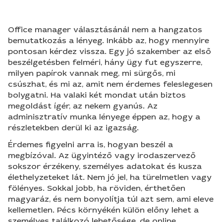
Office manager választásánál nem a hangzatos
bemutatkozás a lényeg. Inkább az, hogy mennyire
pontosan kérdez vissza. Egy jó szakember az első
beszélgetésben felméri, hány ügy fut egyszerre,
milyen papírok vannak meg, mi sürgős, mi
csúszhat, és mi az, amit nem érdemes feleslegesen
bolygatni. Ha valaki két mondat után biztos
megoldást ígér, az nekem gyanús. Az
adminisztratív munka lényege éppen az, hogy a
részletekben derül ki az igazság.
Érdemes figyelni arra is, hogyan beszél a
megbízóval. Az ügyintéző vagy irodaszervező
sokszor érzékeny, személyes adatokat és kusza
élethelyzeteket lát. Nem jó jel, ha türelmetlen vagy
fölényes. Sokkal jobb, ha röviden, érthetően
magyaráz, és nem bonyolítja túl azt sem, ami eleve
kellemetlen. Pécs környékén külön előny lehet a
személyes találkozó lehetősége, de online