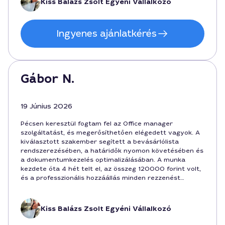
Kiss Balázs Zsolt Egyéni Vállalkozó
Ingyenes ajánlatkérés
Gábor N.
19 Június 2026
Pécsen keresztül fogtam fel az Office manager
szolgáltatást, és megerősíthetően elégedett vagyok. A
kiválasztott szakember segített a bevásárlólista
rendszerezésében, a határidők nyomon követésében és
a dokumentumkezelés optimalizálásában. A munka
kezdete óta 4 hét telt el, az összeg 120000 forint volt,
és a professzionális hozzáállás minden rezzenést
megérintett. Balázs gyorsan reagált, igényes és
rendezett volt az iroda rendje.
Kiss Balázs Zsolt Egyéni Vállalkozó