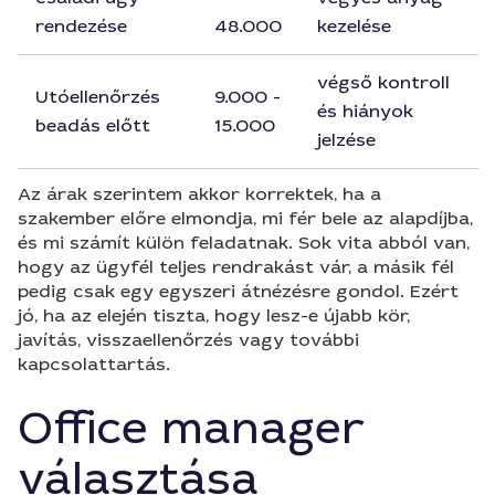
rendezése
48.000
kezelése
végső kontroll
Utóellenőrzés
9.000 -
és hiányok
beadás előtt
15.000
jelzése
Az árak szerintem akkor korrektek, ha a
szakember előre elmondja, mi fér bele az alapdíjba,
és mi számít külön feladatnak. Sok vita abból van,
hogy az ügyfél teljes rendrakást vár, a másik fél
pedig csak egy egyszeri átnézésre gondol. Ezért
jó, ha az elején tiszta, hogy lesz-e újabb kör,
javítás, visszaellenőrzés vagy további
kapcsolattartás.
Office manager
választása