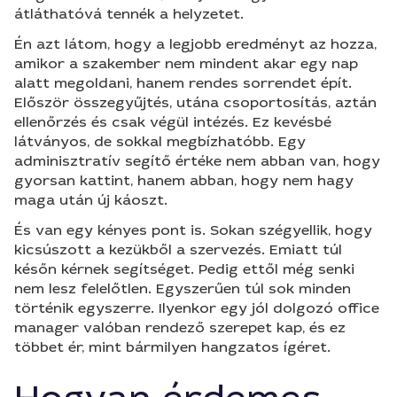
átláthatóvá tennék a helyzetet.
Én azt látom, hogy a legjobb eredményt az hozza,
amikor a szakember nem mindent akar egy nap
alatt megoldani, hanem rendes sorrendet épít.
Először összegyűjtés, utána csoportosítás, aztán
ellenőrzés és csak végül intézés. Ez kevésbé
látványos, de sokkal megbízhatóbb. Egy
adminisztratív segítő értéke nem abban van, hogy
gyorsan kattint, hanem abban, hogy nem hagy
maga után új káoszt.
És van egy kényes pont is. Sokan szégyellik, hogy
kicsúszott a kezükből a szervezés. Emiatt túl
későn kérnek segítséget. Pedig ettől még senki
nem lesz felelőtlen. Egyszerűen túl sok minden
történik egyszerre. Ilyenkor egy jól dolgozó office
manager valóban rendező szerepet kap, és ez
többet ér, mint bármilyen hangzatos ígéret.