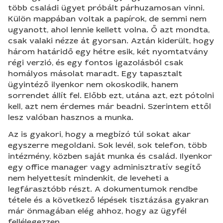
több családi ügyet próbált párhuzamosan vinni.
Külön mappában voltak a papírok, de semmi nem
ugyanott, ahol lennie kellett volna. Ő azt mondta,
csak valaki nézze át gyorsan. Aztán kiderült, hogy
három határidő egy hétre esik, két nyomtatvány
régi verzió, és egy fontos igazolásból csak
homályos másolat maradt. Egy tapasztalt
ügyintéző ilyenkor nem okoskodik, hanem
sorrendet állít fel. Előbb ezt, utána azt, ezt pótolni
kell, azt nem érdemes már beadni. Szerintem ettől
lesz valóban hasznos a munka.
Az is gyakori, hogy a megbízó túl sokat akar
egyszerre megoldani. Sok levél, sok telefon, több
intézmény, közben saját munka és család. Ilyenkor
egy office manager vagy adminisztratív segítő
nem helyettesít mindenkit, de leveheti a
legfárasztóbb részt. A dokumentumok rendbe
tétele és a következő lépések tisztázása gyakran
már önmagában elég ahhoz, hogy az ügyfél
fellélegezzen.