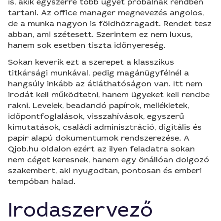
is, akik egyszerre több ügyet próbálnak rendben
tartani. Az office manager megnevezés angolos,
de a munka nagyon is földhözragadt. Rendet tesz
abban, ami szétesett. Szerintem ez nem luxus,
hanem sok esetben tiszta időnyereség.
Sokan keverik ezt a szerepet a klasszikus
titkársági munkával, pedig magánügyfélnél a
hangsúly inkább az átláthatóságon van. Itt nem
irodát kell működtetni, hanem ügyeket kell rendbe
rakni. Levelek, beadandó papírok, mellékletek,
időpontfoglalások, visszahívások, egyszerű
kimutatások, családi adminisztráció, digitális és
papír alapú dokumentumok rendszerezése. A
Qjob.hu oldalon ezért az ilyen feladatra sokan
nem céget keresnek, hanem egy önállóan dolgozó
szakembert, aki nyugodtan, pontosan és emberi
tempóban halad.
Irodaszervező