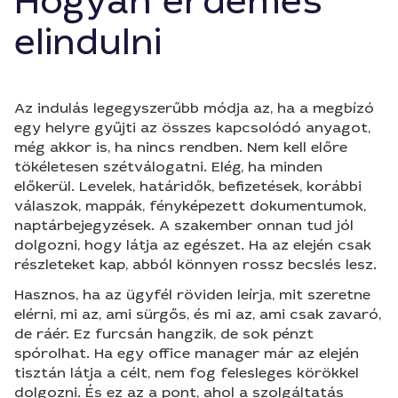
Hogyan érdemes
elindulni
Az indulás legegyszerűbb módja az, ha a megbízó
egy helyre gyűjti az összes kapcsolódó anyagot,
még akkor is, ha nincs rendben. Nem kell előre
tökéletesen szétválogatni. Elég, ha minden
előkerül. Levelek, határidők, befizetések, korábbi
válaszok, mappák, fényképezett dokumentumok,
naptárbejegyzések. A szakember onnan tud jól
dolgozni, hogy látja az egészet. Ha az elején csak
részleteket kap, abból könnyen rossz becslés lesz.
Hasznos, ha az ügyfél röviden leírja, mit szeretne
elérni, mi az, ami sürgős, és mi az, ami csak zavaró,
de ráér. Ez furcsán hangzik, de sok pénzt
spórolhat. Ha egy office manager már az elején
tisztán látja a célt, nem fog felesleges körökkel
dolgozni. És ez az a pont, ahol a szolgáltatás