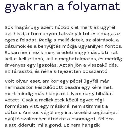
gyakran a folyamat
Sok magánügy azért húzódik el, mert az ügyfél
azt hiszi, a formanyomtatvány kitöltése maga az
egész feladat. Pedig a mellékletek, az aláírások, a
dátumok és a benyújtás módja ugyanilyen fontos.
Sokan nem nézik meg, eredeti vagy másolati irat
kell-e, kell-e tanú, kell-e meghatalmazás, és meddig
érvényes egy igazolás. Aztán jön a visszaküldés.
Ez fárasztó, és néha kifejezetten bosszantó.
Volt olyan eset, amikor egy pécsi ügyfél már
harmadszor készülődött beadni egy kérelmet,
mert mindig más hiányzott. Nem nagy hibákat
vétett. Csak a mellékletek közül egyet régi
formában vitt, egy másiknál nem stimmelt a
dátum. Amikor végül egy iratkezelési segítséget
nyújtó szakember átnézte a csomagot, fél óra
alatt kiderült, mi a gond. Ez nem hangzik