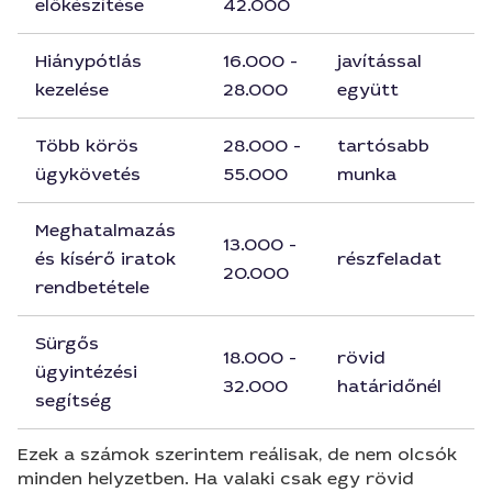
előkészítése
42.000
Hiánypótlás
16.000 -
javítással
kezelése
28.000
együtt
Több körös
28.000 -
tartósabb
ügykövetés
55.000
munka
Meghatalmazás
13.000 -
és kísérő iratok
részfeladat
20.000
rendbetétele
Sürgős
18.000 -
rövid
ügyintézési
32.000
határidőnél
segítség
Ezek a számok szerintem reálisak, de nem olcsók
minden helyzetben. Ha valaki csak egy rövid