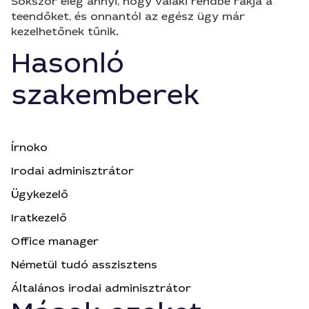
Sokszor elég annyi, hogy valaki rendbe rakja a
teendőket, és onnantól az egész ügy már
kezelhetőnek tűnik.
Hasonló
szakemberek
Írnoko
Irodai adminisztrátor
Ügykezelő
Iratkezelő
Office manager
Németül tudó asszisztens
Általános irodai adminisztrátor