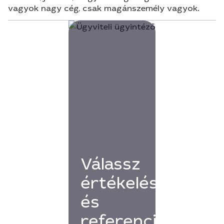
vagyok nagy cég, csak magánszemély vagyok.
Válassz
értékelésekkel
és
referenciákkal