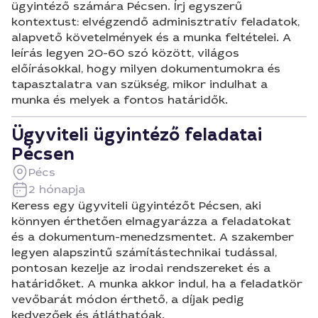
ügyintéző számára Pécsen. Írj egyszerű
kontextust: elvégzendő adminisztratív feladatok,
alapvető követelmények és a munka feltételei. A
leírás legyen 20-60 szó között, világos
előírásokkal, hogy milyen dokumentumokra és
tapasztalatra van szükség, mikor indulhat a
munka és melyek a fontos határidők.
Ügyviteli ügyintéző feladatai
Pécsen
Pécs
2 hónapja
Keress egy ügyviteli ügyintézőt Pécsen, aki
könnyen érthetően elmagyarázza a feladatokat
és a dokumentum-menedzsmentet. A szakember
legyen alapszintű számítástechnikai tudással,
pontosan kezelje az irodai rendszereket és a
határidőket. A munka akkor indul, ha a feladatkör
vevőbarát módon érthető, a díjak pedig
kedvezőek és átláthatóak.