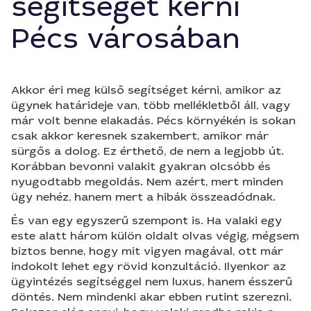
segítséget kérni
Pécs városában
Akkor éri meg külső segítséget kérni, amikor az
ügynek határideje van, több mellékletből áll, vagy
már volt benne elakadás. Pécs környékén is sokan
csak akkor keresnek szakembert, amikor már
sürgős a dolog. Ez érthető, de nem a legjobb út.
Korábban bevonni valakit gyakran olcsóbb és
nyugodtabb megoldás. Nem azért, mert minden
ügy nehéz, hanem mert a hibák összeadódnak.
És van egy egyszerű szempont is. Ha valaki egy
este alatt három külön oldalt olvas végig, mégsem
biztos benne, hogy mit vigyen magával, ott már
indokolt lehet egy rövid konzultáció. Ilyenkor az
ügyintézés segítséggel nem luxus, hanem ésszerű
döntés. Nem mindenki akar ebben rutint szerezni.