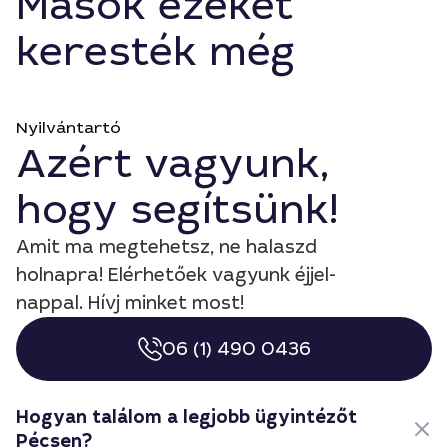
Mások ezeket
keresték még
Nyilvántartó
Azért vagyunk,
hogy segítsünk!
Amit ma megtehetsz, ne halaszd
holnapra! Elérhetőek vagyunk éjjel-
nappal. Hívj minket most!
06 (1) 490 0436
Hogyan találom a legjobb ügyintézőt
Pécsen?