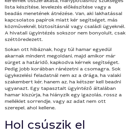
kérelmek összerakása, hiánypótláshoz szükséges
lista készítése, levelezés előkészítése vagy a
beadás menetének átnézése. Van, aki lakhatással
kapcsolatos papírok miatt kér segítséget, más
közműveknél, biztosításnál vagy családi ügyeknél.
A hivatali ügyintézés sokszor nem bonyolult, csak
széttöredezett.
Sokan ott hibáznak, hogy túl hamar egyedül
akarnak mindent megoldani, majd amikor már
sürget a határidő, kapkodva kérnek segítséget.
Pedig jobb korábban ránézetni a csomagra. Sok
ügykezelési feladatnál nem az a drága, ha valaki
szakembert kér, hanem az, ha kétszer kell beadni
ugyanazt. Egy tapasztalt ügyintéző általában
hamar kiszúrja, ha hiányzik egy igazolás, rossz a
melléklet sorrendje, vagy az adat nem ott
szerepel, ahol kellene.
Hol csúszik el