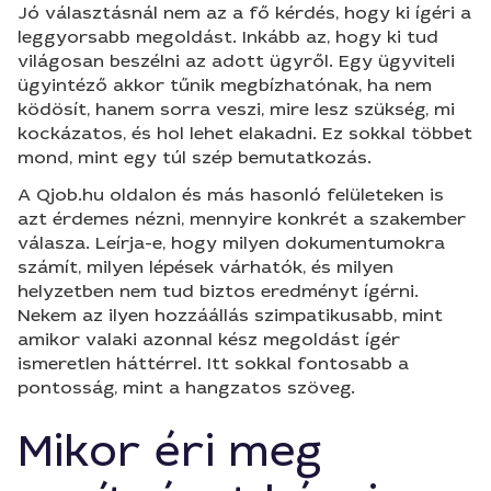
Jó választásnál nem az a fő kérdés, hogy ki ígéri a
leggyorsabb megoldást. Inkább az, hogy ki tud
világosan beszélni az adott ügyről. Egy ügyviteli
ügyintéző akkor tűnik megbízhatónak, ha nem
ködösít, hanem sorra veszi, mire lesz szükség, mi
kockázatos, és hol lehet elakadni. Ez sokkal többet
mond, mint egy túl szép bemutatkozás.
A Qjob.hu oldalon és más hasonló felületeken is
azt érdemes nézni, mennyire konkrét a szakember
válasza. Leírja-e, hogy milyen dokumentumokra
számít, milyen lépések várhatók, és milyen
helyzetben nem tud biztos eredményt ígérni.
Nekem az ilyen hozzáállás szimpatikusabb, mint
amikor valaki azonnal kész megoldást ígér
ismeretlen háttérrel. Itt sokkal fontosabb a
pontosság, mint a hangzatos szöveg.
Mikor éri meg