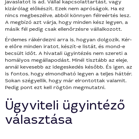
javaslatot is ad. Vállal kapcsolattartást, vagy
kizárólag előkészít. Ezek nem apróságok. Ha ez
nincs megbeszélve, abból könnyen félreértés lesz.
A megbízó azt várja, hogy minden kész legyen, a
másik fél pedig csak ellenőrzésre vállalkozott.
Érdemes rákérdezni arra is, hogyan dolgozik. Kér-
e előre minden iratot, készít-e listát, és mond-e
becsült időt. A hivatali ügyintézés nem szereti a
homályos megállapodást. Minél tisztább az eleje,
annál kevesebb az idegeskedés később. És igen, az
is fontos, hogy elmondható legyen a teljes háttér.
Sokan szégyellik, hogy már elrontottak valamit.
Pedig pont ezt kell rögtön megmutatni.
Ügyviteli ügyintéző
választása