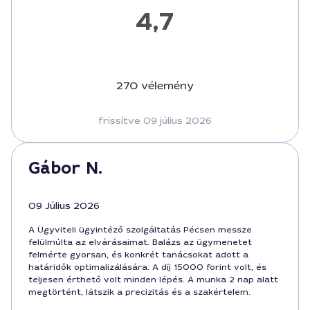
4,7
270 vélemény
frissítve 09 július 2026
Gábor N.
09 Július 2026
A Ügyviteli ügyintéző szolgáltatás Pécsen messze
felülmúlta az elvárásaimat. Balázs az ügymenetet
felmérte gyorsan, és konkrét tanácsokat adott a
határidők optimalizálására. A díj 15000 forint volt, és
teljesen érthető volt minden lépés. A munka 2 nap alatt
megtörtént, látszik a precizitás és a szakértelem.