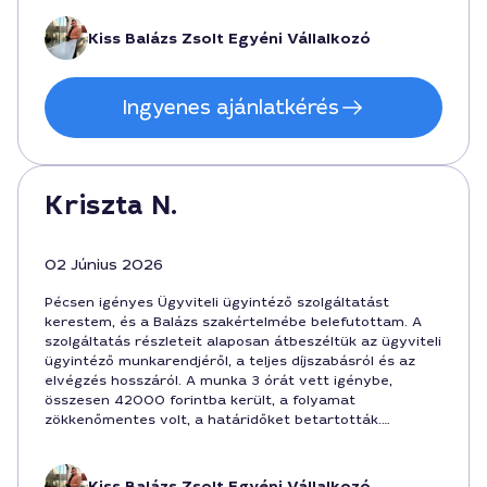
Kiss Balázs Zsolt Egyéni Vállalkozó
Ingyenes ajánlatkérés
Kriszta N.
02 Június 2026
Pécsen igényes Ügyviteli ügyintéző szolgáltatást
kerestem, és a Balázs szakértelmébe belefutottam. A
szolgáltatás részleteit alaposan átbeszéltük az ügyviteli
ügyintéző munkarendjéről, a teljes díjszabásról és az
elvégzés hosszáról. A munka 3 órát vett igénybe,
összesen 42000 forintba került, a folyamat
zökkenőmentes volt, a határidőket betartották.
Megnyugtató volt látni, hogyan kezeli a részleteket, és a
városban jó eséllyel a szolgáltatás kedvező árak mellett
érhető el.
Kiss Balázs Zsolt Egyéni Vállalkozó