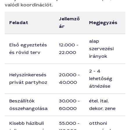
valódi koordinációt.
Jellemző
Feladat
Megjegyzés
ár
alap
Első egyeztetés
12.000 -
szervezési
és rövid terv
22.000
irányok
2 - 4
Helyszínkeresés
20.000 -
lehetőség
privát partyhoz
40.000
átnézése
Beszállítók
30.000 -
étel, ital,
összehangolása
60.000
dekor, zene
Kisebb házibuli
55.000 -
otthoni