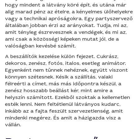
hogy mindent a látvány köré épít, és utána már
alig marad pénz az ételre, a kényelmes ülőhelyekre
vagy a technikai apróságokra. Egy partyszervező
általában jobban érzi az arányokat. Tudja, mi az,
amit tényleg észrevesznek a vendégek, és mi az,
ami csak a közösségi képeken mutat jól, de a
valóságban kevésbé számít.
A beszállítók kezelése külön fejezet. Cukrász,
dekoros, zenész, fotós, italos, esetleg animátor.
Egyenként nem tűnnek nehéznek, együtt viszont
könnyen szétesnek. Késik a szállítás, valaki
félreérti a címet, más más időpontra készül, a
zenész hosszabb beállást kér, mint amire a
helyszín számított. Ezekből szoktak a kellemetlen
esték lenni. Nem feltétlenül látványos kudarc,
inkább az a fajta feszült szervezetlenség, amit
mindenki megérez. És amit a házigazda visz a
vállán.