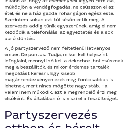
Inkább az, hogy az eseménynek legyen ritmusa,
működjön a vendégfogadás, ne csússzon el az
étel, és ne a házigazda rohangáljon egész este.
Szerintem sokan ezt túl későn értik meg. A
szervezés addig tűnik egyszerűnek, amíg el nem
kezdődik a telefonálás, az egyeztetés és a sok
apró döntés.
A jó partyszervező nem feltétlenül látványos
ember. De pontos. Tudja, mikor kell helyszínt
lefoglalni, mennyi idő kell a dekorhoz, hol csúsznak
meg a beszállítók, és mikor érdemes tartalék
megoldást keresni. Egy kisebb
magánrendezvényen ezek még fontosabbak is
lehetnek, mert nincs mögötte nagy stáb. Ha
valami nem működik, azt a megrendelő érzi meg
elsőként. És általában ő is viszi el a feszültséget.
Partyszervezés