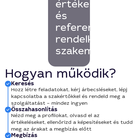
értékelésekkel
és
referenciákkal
rendelkező
szakembert!
Hogyan működik?
Keresés
Hozz létre feladatokat, kérj árbecsléseket, lépj
kapcsolatba a szakértőkkel és rendeld meg a
szolgáltatást – mindez ingyen
Összahasonlítás
Nézd meg a profilokat, olvasd el az
értékeléseket, ellenőrizd a képesítéseket és tudd
meg az árakat a megbízás előtt
Megbízás