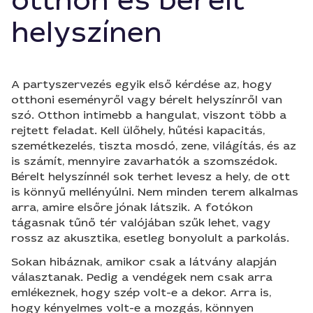
otthon és bérelt
helyszínen
A partyszervezés egyik első kérdése az, hogy
otthoni eseményről vagy bérelt helyszínről van
szó. Otthon intimebb a hangulat, viszont több a
rejtett feladat. Kell ülőhely, hűtési kapacitás,
szemétkezelés, tiszta mosdó, zene, világítás, és az
is számít, mennyire zavarhatók a szomszédok.
Bérelt helyszínnél sok terhet levesz a hely, de ott
is könnyű mellényúlni. Nem minden terem alkalmas
arra, amire elsőre jónak látszik. A fotókon
tágasnak tűnő tér valójában szűk lehet, vagy
rossz az akusztika, esetleg bonyolult a parkolás.
Sokan hibáznak, amikor csak a látvány alapján
választanak. Pedig a vendégek nem csak arra
emlékeznek, hogy szép volt-e a dekor. Arra is,
hogy kényelmes volt-e a mozgás, könnyen