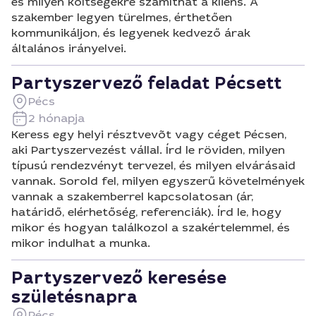
és milyen költségekre számíthat a kliens. A
szakember legyen türelmes, érthetően
kommunikáljon, és legyenek kedvező árak
általános irányelvei.
Partyszervező feladat Pécsett
Pécs
2 hónapja
Keress egy helyi résztvevõt vagy céget Pécsen,
aki Partyszervezést vállal. Írd le röviden, milyen
típusú rendezvényt tervezel, és milyen elvárásaid
vannak. Sorold fel, milyen egyszerű követelmények
vannak a szakemberrel kapcsolatosan (ár,
határidő, elérhetőség, referenciák). Írd le, hogy
mikor és hogyan találkozol a szakértelemmel, és
mikor indulhat a munka.
Partyszervező keresése
születésnapra
Pécs