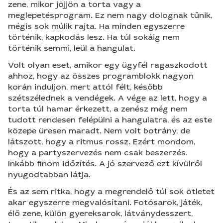
zene, mikor jöjjön a torta vagy a
meglepetésprogram. Ez nem nagy dolognak tűnik,
mégis sok múlik rajta. Ha minden egyszerre
történik, kapkodás lesz. Ha túl sokáig nem
történik semmi, leül a hangulat.
Volt olyan eset, amikor egy ügyfél ragaszkodott
ahhoz, hogy az összes programblokk nagyon
korán induljon, mert attól félt, később
szétszélednek a vendégek. A vége az lett, hogy a
torta túl hamar érkezett, a zenész még nem
tudott rendesen felépülni a hangulatra, és az este
közepe üresen maradt. Nem volt botrány, de
látszott, hogy a ritmus rossz. Ezért mondom,
hogy a partyszervezés nem csak beszerzés.
Inkább finom időzítés. A jó szervező ezt kívülről
nyugodtabban látja.
És az sem ritka, hogy a megrendelő túl sok ötletet
akar egyszerre megvalósítani. Fotósarok, játék,
élő zene, külön gyereksarok, látványdesszert,