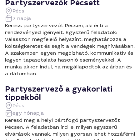
Partyszervezők Pécsett
Pécs
7 napja
Keress partyszervezőt Pécsen, aki érti a
rendezvényed igényeit. Egyszerű feladatok:
válasszon megfelelő helyszínt, meghatározza a
költségkeretet és segít a vendégek meghívásában.
A szakember legyen megbízható, kommunikatív és
legyen tapasztalata hasonló eseményekkel. A
munka akkor indul, ha megállapodtok az árban és
a dátumban.
Partyszervező a gyakorlati
tippekből
Pécs
egy hónapja
Keresd meg a helyi pártfogó partyszervezőt
Pécsen. A feladatban írd le, milyen egyszerű
elvárások vannak, milyen gyorsan lehet hozzáférni