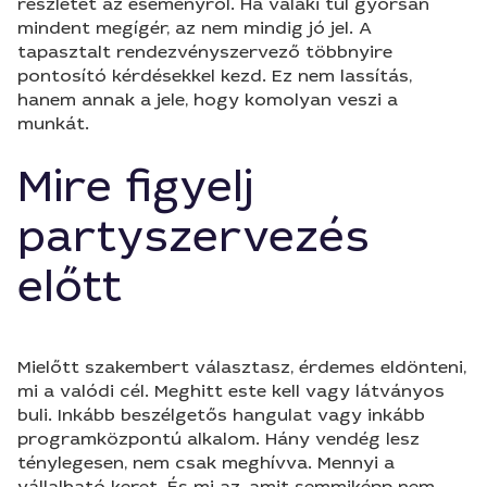
részletet az eseményről. Ha valaki túl gyorsan
mindent megígér, az nem mindig jó jel. A
tapasztalt rendezvényszervező többnyire
pontosító kérdésekkel kezd. Ez nem lassítás,
hanem annak a jele, hogy komolyan veszi a
munkát.
Mire figyelj
partyszervezés
előtt
Mielőtt szakembert választasz, érdemes eldönteni,
mi a valódi cél. Meghitt este kell vagy látványos
buli. Inkább beszélgetős hangulat vagy inkább
programközpontú alkalom. Hány vendég lesz
ténylegesen, nem csak meghívva. Mennyi a
vállalható keret. És mi az, amit semmiképp nem