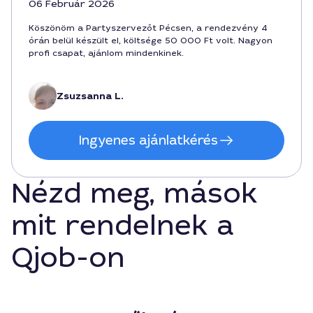
06 Február 2026
Köszönöm a Partyszervezőt Pécsen, a rendezvény 4
órán belül készült el, költsége 50 000 Ft volt. Nagyon
profi csapat, ajánlom mindenkinek.
Zsuzsanna L.
Ingyenes ajánlatkérés
Nézd meg, mások
mit rendelnek a
Qjob-on