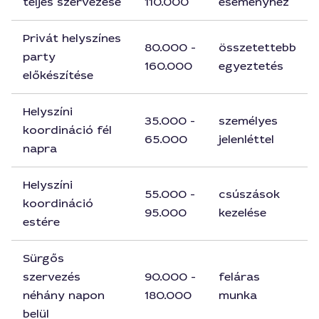
teljes szervezése
110.000
eseményhez
Privát helyszínes
80.000 -
összetettebb
party
160.000
egyeztetés
előkészítése
Helyszíni
35.000 -
személyes
koordináció fél
65.000
jelenléttel
napra
Helyszíni
55.000 -
csúszások
koordináció
95.000
kezelése
estére
Sürgős
szervezés
90.000 -
feláras
néhány napon
180.000
munka
belül