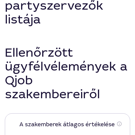
partyszervezők
listája
Ellenőrzött
ügyfélvélemények a
Qjob
szakembereiről
A szakemberek átlagos értékelése