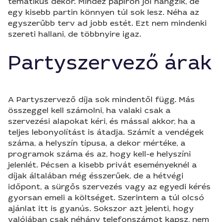
tematikus dekor. Mindez papíron jól hangzik, de
egy kisebb partin könnyen túl sok lesz. Néha az
egyszerűbb terv ad jobb estét. Ezt nem mindenki
szereti hallani, de többnyire igaz.
Partyszervező árak
A Partyszervező díja sok mindentől függ. Más
összeggel kell számolni, ha valaki csak a
szervezési alapokat kéri, és mással akkor, ha a
teljes lebonyolítást is átadja. Számít a vendégek
száma, a helyszín típusa, a dekor mértéke, a
programok száma és az, hogy kell-e helyszíni
jelenlét. Pécsen a kisebb privát eseményeknél a
díjak általában még ésszerűek, de a hétvégi
időpont, a sürgős szervezés vagy az egyedi kérés
gyorsan emeli a költséget. Szerintem a túl olcsó
ajánlat itt is gyanús. Sokszor azt jelenti, hogy
valójában csak néhány telefonszámot kapsz, nem