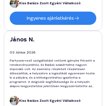
Partyszervező szolgáltatást Pécsen mindenkinek.
Kiss Balázs Zsolt Egyéni Vállalkozó
Ingyenes ajánlatkérés
János N.
03 Június 2026
Partyszervező szolgáltatást vettünk igénybe Pécsett a
rendezvényünkhöz, és Balázs szakértelme nagyon
imponáló volt. Az esemény részleteit részletesen
átbeszéltük, a helyszínre a logisztikát egyenesen hozta
ki a pályára, és a költségvetéshez igazította a
programot. A dolgozók segítőkészsége és a helyszín
alapos leegyeztetése jelentősen leegyszerűsítette az
előkészületeket. A díj a szolgáltatás minőségéhez
képest korrekt, körülbelül 350000 forintba került,
amiért cserébe egy gördülékeny, emlékezetes
Kiss Balázs Zsolt Egyéni Vállalkozó
rendezvényt kaptunk.