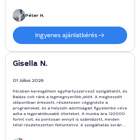
zajlott. Az összkép nagyon pozitív, ajánlott Pécs
belvárosi rendezvényekhez.
Péter H.
Ingyenes ajánlatkérés
Gisella N.
01 Július 2026
Pécsben keresgéltem egyPartyszervező szolgáltatót, és
Balázs volt ránk a legmegnyerőbb jelölt. A megbeszélt
időpontban érkezett, részletesen végignézte a
programokat, és a helyszín adottságait figyelembe véve
adta a legpraktikusabb ötleteket. A munka ára 120000
forint volt, és pontosan ennyit is számlázott, minden
tétel részletezetten feltüntetve. A szolgáltatás során a
szervezés gördülékeny volt, és a végén minden vendég
elégedetten távozott a rendezvényről. Ajánlani tudom a