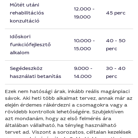
Műtét utáni
12.000 -
rehabilitációs
45 perc
19.000
konzultáció
Időskori
10.000 -
40 - 50
funkciófejlesztő
15.000
perc
alkalom
Segédeszköz
9.000 -
30 - 40
használati betanítás
14.000
perc
Ezek nem hatósági árak, inkább reális magánpiaci
sávok. Aki heti több alkalmat tervez, annak már az
elején érdemes rákérdezni a csomagokra vagy a
rövidebb kontrollok lehetőségére. Szubjektíven
azt mondanám, hogy az első felmérés ára
általában vállalható, ha tényleg használható
tervet ad. Viszont a sorozatos, céltalan kezelések