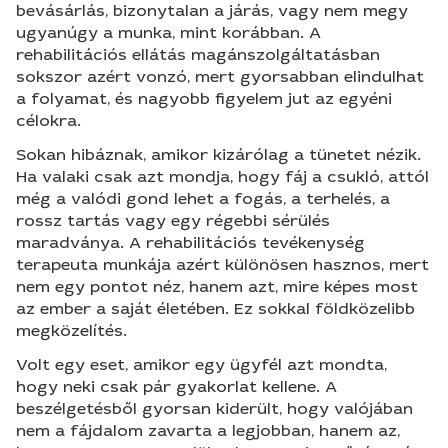
bevásárlás, bizonytalan a járás, vagy nem megy
ugyanúgy a munka, mint korábban. A
rehabilitációs ellátás magánszolgáltatásban
sokszor azért vonzó, mert gyorsabban elindulhat
a folyamat, és nagyobb figyelem jut az egyéni
célokra.
Sokan hibáznak, amikor kizárólag a tünetet nézik.
Ha valaki csak azt mondja, hogy fáj a csukló, attól
még a valódi gond lehet a fogás, a terhelés, a
rossz tartás vagy egy régebbi sérülés
maradványa. A rehabilitációs tevékenység
terapeuta munkája azért különösen hasznos, mert
nem egy pontot néz, hanem azt, mire képes most
az ember a saját életében. Ez sokkal földközelibb
megközelítés.
Volt egy eset, amikor egy ügyfél azt mondta,
hogy neki csak pár gyakorlat kellene. A
beszélgetésből gyorsan kiderült, hogy valójában
nem a fájdalom zavarta a legjobban, hanem az,