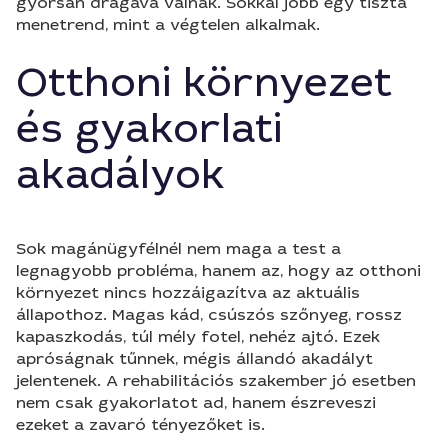
gyorsan drágává válnak. Sokkal jobb egy tiszta
menetrend, mint a végtelen alkalmak.
Otthoni környezet
és gyakorlati
akadályok
Sok magánügyfélnél nem maga a test a
legnagyobb probléma, hanem az, hogy az otthoni
környezet nincs hozzáigazítva az aktuális
állapothoz. Magas kád, csúszós szőnyeg, rossz
kapaszkodás, túl mély fotel, nehéz ajtó. Ezek
apróságnak tűnnek, mégis állandó akadályt
jelentenek. A rehabilitációs szakember jó esetben
nem csak gyakorlatot ad, hanem észreveszi
ezeket a zavaró tényezőket is.