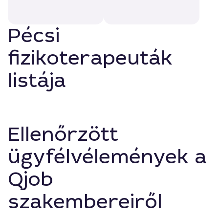
Pécsi
fizikoterapeuták
listája
Ellenőrzött
ügyfélvélemények a
Qjob
szakembereiről