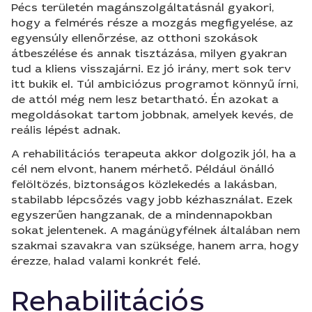
Pécs területén magánszolgáltatásnál gyakori,
hogy a felmérés része a mozgás megfigyelése, az
egyensúly ellenőrzése, az otthoni szokások
átbeszélése és annak tisztázása, milyen gyakran
tud a kliens visszajárni. Ez jó irány, mert sok terv
itt bukik el. Túl ambiciózus programot könnyű írni,
de attól még nem lesz betartható. Én azokat a
megoldásokat tartom jobbnak, amelyek kevés, de
reális lépést adnak.
A rehabilitációs terapeuta akkor dolgozik jól, ha a
cél nem elvont, hanem mérhető. Például önálló
felöltözés, biztonságos közlekedés a lakásban,
stabilabb lépcsőzés vagy jobb kézhasználat. Ezek
egyszerűen hangzanak, de a mindennapokban
sokat jelentenek. A magánügyfélnek általában nem
szakmai szavakra van szüksége, hanem arra, hogy
érezze, halad valami konkrét felé.
Rehabilitációs