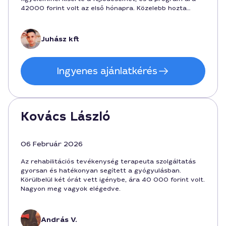
42000 forint volt az első hónapra. Közelebb hozta
hozzám a hosszú távú célt, és érezhetően javult a
mozgékonyságom.
Juhász kft
Ingyenes ajánlatkérés
Kovács László
06 Február 2026
Az rehabilitációs tevékenység terapeuta szolgáltatás
gyorsan és hatékonyan segített a gyógyulásban.
Körülbelül két órát vett igénybe, ára 40 000 forint volt.
Nagyon meg vagyok elégedve.
András V.