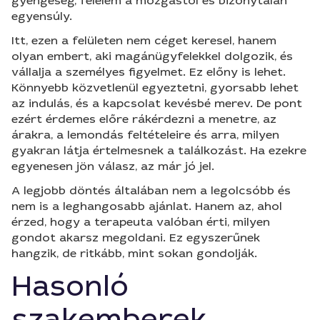
gyengeség, félelem a mozgástól és bizonytalan
egyensúly.
Itt, ezen a felületen nem céget keresel, hanem
olyan embert, aki magánügyfelekkel dolgozik, és
vállalja a személyes figyelmet. Ez előny is lehet.
Könnyebb közvetlenül egyeztetni, gyorsabb lehet
az indulás, és a kapcsolat kevésbé merev. De pont
ezért érdemes előre rákérdezni a menetre, az
árakra, a lemondás feltételeire és arra, milyen
gyakran látja értelmesnek a találkozást. Ha ezekre
egyenesen jön válasz, az már jó jel.
A legjobb döntés általában nem a legolcsóbb és
nem is a leghangosabb ajánlat. Hanem az, ahol
érzed, hogy a terapeuta valóban érti, milyen
gondot akarsz megoldani. Ez egyszerűnek
hangzik, de ritkább, mint sokan gondolják.
Hasonló
szakemberek