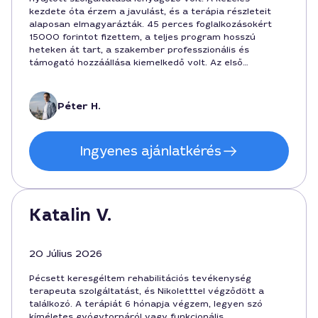
kezdete óta érzem a javulást, és a terápia részleteit
alaposan elmagyarázták. 45 perces foglalkozásokért
15000 forintot fizettem, a teljes program hosszú
heteken át tart, a szakember professzionális és
támogató hozzáállása kiemelkedő volt. Az első
konzultáció során személyre szabott feladatokat
kaptam, amelyek a mindennapi mozgékonyságot
jelentősen javították. Rendszeresen visszajelzett és
Péter H.
motivált, ezért ajánlom másoknak is ezt a szolgáltatást.
Ingyenes ajánlatkérés
Katalin V.
20 Július 2026
Pécsett keresgéltem rehabilitációs tevékenység
terapeuta szolgáltatást, és Nikoletttel végződött a
találkozó. A terápiát 6 hónapja végzem, legyen szó
kíméletes gyógytornáról vagy funkcionális