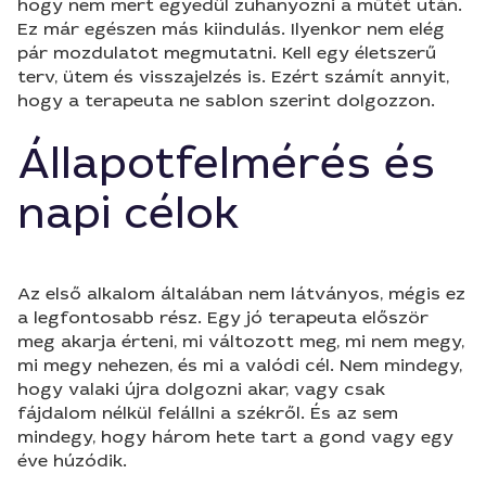
hogy nem mert egyedül zuhanyozni a műtét után.
Ez már egészen más kiindulás. Ilyenkor nem elég
pár mozdulatot megmutatni. Kell egy életszerű
terv, ütem és visszajelzés is. Ezért számít annyit,
hogy a terapeuta ne sablon szerint dolgozzon.
Állapotfelmérés és
napi célok
Az első alkalom általában nem látványos, mégis ez
a legfontosabb rész. Egy jó terapeuta először
meg akarja érteni, mi változott meg, mi nem megy,
mi megy nehezen, és mi a valódi cél. Nem mindegy,
hogy valaki újra dolgozni akar, vagy csak
fájdalom nélkül felállni a székről. És az sem
mindegy, hogy három hete tart a gond vagy egy
éve húzódik.