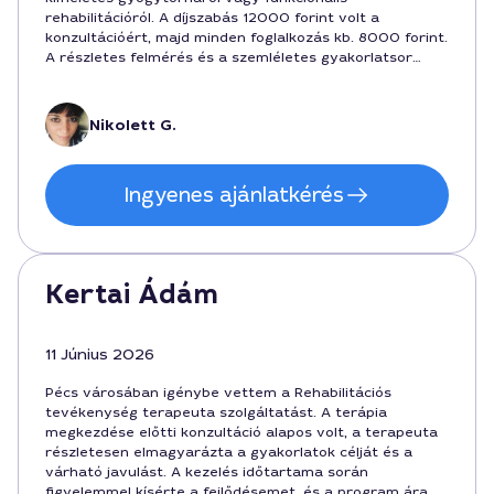
rehabilitációról. A díjszabás 12000 forint volt a
konzultációért, majd minden foglalkozás kb. 8000 forint.
A részletes felmérés és a szemléletes gyakorlatsor
segített abban, hogy gyorsabban visszanyerjem a
mozgáspályát. Nagy hangsúlyt fektet a személyre
szabott tervre, és a városban ez kiemelten
Nikolett G.
versenyképes.
Ingyenes ajánlatkérés
Kertai Ádám
11 Június 2026
Pécs városában igénybe vettem a Rehabilitációs
tevékenység terapeuta szolgáltatást. A terápia
megkezdése előtti konzultáció alapos volt, a terapeuta
részletesen elmagyarázta a gyakorlatok célját és a
várható javulást. A kezelés időtartama során
figyelemmel kísérte a fejlődésemet, és a program ára