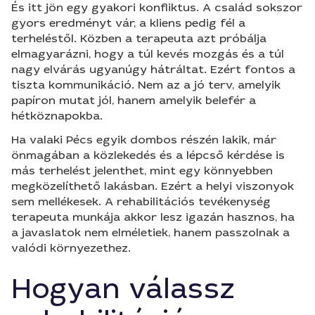
És itt jön egy gyakori konfliktus. A család sokszor
gyors eredményt vár, a kliens pedig fél a
terheléstől. Közben a terapeuta azt próbálja
elmagyarázni, hogy a túl kevés mozgás és a túl
nagy elvárás ugyanúgy hátráltat. Ezért fontos a
tiszta kommunikáció. Nem az a jó terv, amelyik
papíron mutat jól, hanem amelyik belefér a
hétköznapokba.
Ha valaki Pécs egyik dombos részén lakik, már
önmagában a közlekedés és a lépcső kérdése is
más terhelést jelenthet, mint egy könnyebben
megközelíthető lakásban. Ezért a helyi viszonyok
sem mellékesek. A rehabilitációs tevékenység
terapeuta munkája akkor lesz igazán hasznos, ha
a javaslatok nem elméletiek, hanem passzolnak a
valódi környezethez.
Hogyan válassz