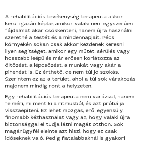
A rehabilitációs tevékenység terapeuta akkor
kerül igazán képbe, amikor valaki nem egyszerűen
fájdalmat akar csökkenteni, hanem újra használni
szeretné a testét és a mindennapjait. Pécs
környékén sokan csak akkor kezdenek keresni
ilyen segítséget, amikor egy műtét, sérülés vagy
hosszabb leépülés már erősen korlátozza az
öltözést, a lépcsőzést, a munkát vagy akár a
pihenést is. Ez érthető, de nem túl jó szokás.
Szerintem ez az a terület, ahol a túl sok várakozás
majdnem mindig ront a helyzeten.
Egy rehabilitációs terapeuta nem varázsol, hanem
felméri, mi ment ki a ritmusból, és azt próbálja
visszaépíteni. Ez lehet mozgás, erő, egyensúly,
finomabb kézhasználat vagy az, hogy valaki újra
biztonsággal el tudja látni magát otthon. Sok
magánügyfél eleinte azt hiszi, hogy ez csak
időseknek való. Pedig fiatalabbaknál is gyakori