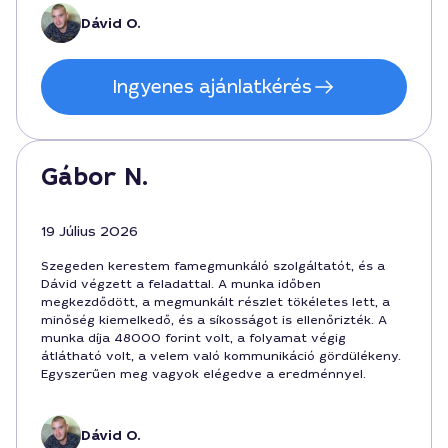
örvend, és ezt most én is aláírom.
Dávid O.
Ingyenes ajánlatkérés
Gábor N.
19 Július 2026
Szegeden kerestem famegmunkáló szolgáltatót, és a
Dávid végzett a feladattal. A munka időben
megkezdődött, a megmunkált részlet tökéletes lett, a
minőség kiemelkedő, és a síkosságot is ellenőrizték. A
munka díja 48000 forint volt, a folyamat végig
átlátható volt, a velem való kommunikáció gördülékeny.
Egyszerűen meg vagyok elégedve a eredménnyel.
Dávid O.