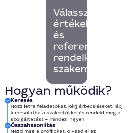
Válassz
értékelésekkel
és
referenciákkal
rendelkező
szakembert!
Hogyan működik?
Keresés
Hozz létre feladatokat, kérj árbecsléseket, lépj
kapcsolatba a szakértőkkel és rendeld meg a
szolgáltatást – mindez ingyen
Összahasonlítás
Nézd meg a profilokat, olvasd el az