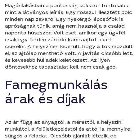
Magánlakásban a pontosság sokszor fontosabb,
mint a látványos leírás. Egy rosszul illesztett polc
minden nap zavaró. Egy nyekergő lépcsőfok is
apróságnak tűnik, amíg nem használja a család
naponta húszszor. Volt eset, amikor egy ügyfél
csak egy ferdén záródó kamraajtót akart
cserélni. A helyszínen kiderült, hogy a tok mozdult
el, az ajtólap menthető volt. A javítás olcsóbb lett,
és kevesebb hulladék keletkezett. Az ilyen
döntésekhez tapasztalat kell, nem csak gép.
Famegmunkálás
árak és díjak
Az ár függ az anyagtól, a mérettől, a helyszíni
munkától, a felületkezeléstől és attól is, mennyire
sürgős a feladat. Olcsóbb ajánlat létezik, de