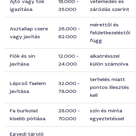
Ajtó vagy tok
18.000 -
vetemedés és
igazítása
35.000
záródás szerint
mérettől és
Asztallap csere
26.000 -
felületkezeléstől
vagy javítás
62.000
függ
Fiók és sín
12.000 -
alkatrésszel
javítása
24.000
külön számolva
terhelés miatt
Lépcső faelem
32.000 -
pontos illesztés
javítása
78.000
kell
Fa burkolat
28.000 -
szín és minta
kisebb pótlása
70.000
egyeztetéssel
Egyedi tároló