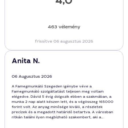
4,0
463 vélemény
frissítve 06 augusztus 2026
Anita N.
06 Augusztus 2026
A Famegmunkáló Szegeden igénybe véve a
Famegmunkáló szolgáltatást teljesen meg voltam
elégedve. Dávid 5 évig dolgozik ebben a szakmában, a
munka 2 nap alatt készen lett, és a végösszeg 165000
forint volt. Az anyag minősége kiváló, a részletek
precízek és a megadott határidő betartva. A városban
ritkán találni ilyen megbízható szakembert, aki a
szolgáltatás költségeit is korrekt módon közli előre. A
szolgáltatás Szeged egész területén jó hírnévnek