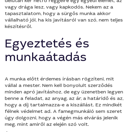
délután kér hétfő reggelre egy egyedi elemet, az
vagy drága lesz, vagy kapkodós. Nekem az a
tapasztalatom, hogy a sürgős munka akkor
vállalható jól, ha kis javításról van szó, nem teljes
készítésről.
Egyeztetés és
munkaátadás
A munka előtt érdemes írásban rögzíteni, mit
vállal a mester. Nem kell bonyolult szerződés
minden apró javításhoz, de egy üzenetben legyen
benne a feladat, az anyag, az ár, a határidő és az,
hogy a díj tartalmazza-e a kiszállást. Ez mindkét
félnek védelmet ad. A famegmunkáló sem szeret
úgy dolgozni, hogy a végén más elvárás jelenik
meg, mint amiről az elején szó volt.