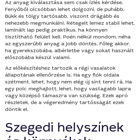
Az anyag kiválasztása sem csak ízlés kérdése.
Fenyőből olcsóbban lehet dolgozni, de puhább.
Bükk és tölgy tartósabb, viszont drágább és
nehezebb megmunkálni. Rétegelt lemez stabil lehet,
laminált lap pedig praktikus, ha könnyen
tisztítható felület kell. Poén nélkül mondom, néha
az egyszerűbb anyag a jobb döntés. Főleg akkor,
ha gyerekszobába, albérletbe vagy sokat használt
előszobába készül valami.
Az előkészítéshez tartozik a régi vasalatok
állapotának ellenőrzése is. Ha egy fiók oldala
szétment, lehet, hogy nem elég új sínt tenni rá. Ha
egy polc meghajlott, lehet, hogy vastagabb lapra
vagy középső támaszra van szükség. Ezek apró
részletek, de a végeredmény tartósságát ezek
döntik el.
Szegedi helyszínek