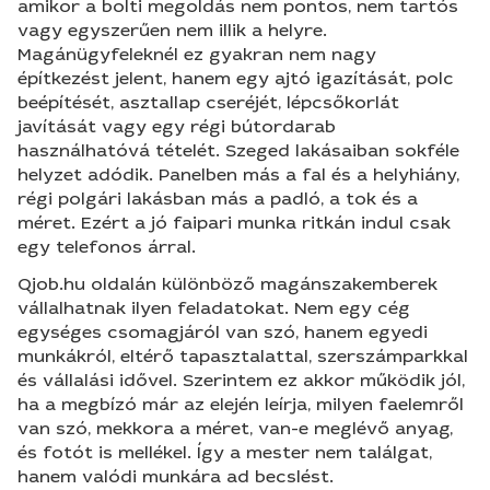
amikor a bolti megoldás nem pontos, nem tartós
vagy egyszerűen nem illik a helyre.
Magánügyfeleknél ez gyakran nem nagy
építkezést jelent, hanem egy ajtó igazítását, polc
beépítését, asztallap cseréjét, lépcsőkorlát
javítását vagy egy régi bútordarab
használhatóvá tételét. Szeged lakásaiban sokféle
helyzet adódik. Panelben más a fal és a helyhiány,
régi polgári lakásban más a padló, a tok és a
méret. Ezért a jó faipari munka ritkán indul csak
egy telefonos árral.
Qjob.hu oldalán különböző magánszakemberek
vállalhatnak ilyen feladatokat. Nem egy cég
egységes csomagjáról van szó, hanem egyedi
munkákról, eltérő tapasztalattal, szerszámparkkal
és vállalási idővel. Szerintem ez akkor működik jól,
ha a megbízó már az elején leírja, milyen faelemről
van szó, mekkora a méret, van-e meglévő anyag,
és fotót is mellékel. Így a mester nem találgat,
hanem valódi munkára ad becslést.