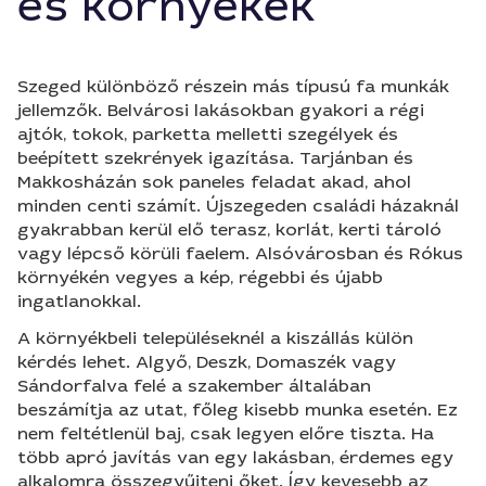
és környékek
Szeged különböző részein más típusú fa munkák
jellemzők. Belvárosi lakásokban gyakori a régi
ajtók, tokok, parketta melletti szegélyek és
beépített szekrények igazítása. Tarjánban és
Makkosházán sok paneles feladat akad, ahol
minden centi számít. Újszegeden családi házaknál
gyakrabban kerül elő terasz, korlát, kerti tároló
vagy lépcső körüli faelem. Alsóvárosban és Rókus
környékén vegyes a kép, régebbi és újabb
ingatlanokkal.
A környékbeli településeknél a kiszállás külön
kérdés lehet. Algyő, Deszk, Domaszék vagy
Sándorfalva felé a szakember általában
beszámítja az utat, főleg kisebb munka esetén. Ez
nem feltétlenül baj, csak legyen előre tiszta. Ha
több apró javítás van egy lakásban, érdemes egy
alkalomra összegyűjteni őket. Így kevesebb az