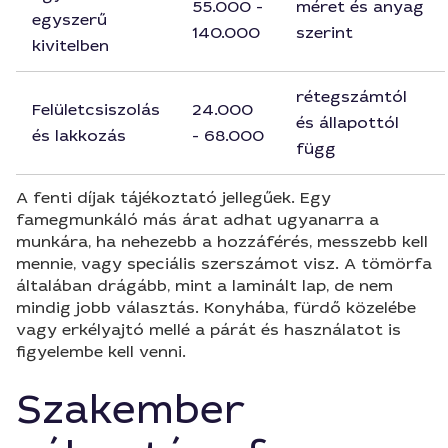
55.000 -
méret és anyag
egyszerű
140.000
szerint
kivitelben
rétegszámtól
Felületcsiszolás
24.000
és állapottól
és lakkozás
- 68.000
függ
A fenti díjak tájékoztató jellegűek. Egy
famegmunkáló más árat adhat ugyanarra a
munkára, ha nehezebb a hozzáférés, messzebb kell
mennie, vagy speciális szerszámot visz. A tömörfa
általában drágább, mint a laminált lap, de nem
mindig jobb választás. Konyhába, fürdő közelébe
vagy erkélyajtó mellé a párát és használatot is
figyelembe kell venni.
Szakember