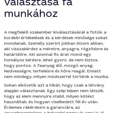
választása fa
munkához
A megfelelő szakember kiválasztásánál a fotók, a
korábbi értékelések és a kérdések minősége sokat
mondanak. Személy szerint jobban bízom abban,
aki visszakérdez a méretre, anyagra, rögzítésre és
határidőre. Aki azonnal fix árat mond egy
homályos kérésre, lehet gyors, de nem biztos,
hogy pontos. A faanyag élő, mozgó anyag.
Nedvességre, terhelésre és hőre reagál. Emiatt
nem mindegy, milyen módszerrel történik a munka.
Sokan elkövetik azt a hibát, hogy csak a látvány
alapján választanak. Egy szép képen nem látszik,
hogy az elem mennyire stabil, milyen kötést
használtak, és hogyan viselkedett fél év után.
Érdemes rákérdezni a garanciára, az
anyagbeszerzésre, a helyszíni porra és arra is, ki