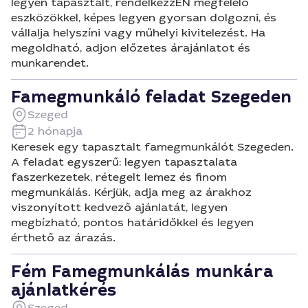
legyen tapasztalt, rendelkezzEN megfelelő
eszközökkel, képes legyen gyorsan dolgozni, és
vállalja helyszíni vagy műhelyi kivitelezést. Ha
megoldható, adjon előzetes árajánlatot és
munkarendet.
Famegmunkáló feladat Szegeden
Szeged
2 hónapja
Keresek egy tapasztalt famegmunkálót Szegeden.
A feladat egyszerű: legyen tapasztalata
faszerkezetek, rétegelt lemez és finom
megmunkálás. Kérjük, adja meg az árakhoz
viszonyított kedvező ajánlatát, legyen
megbízható, pontos határidőkkel és legyen
érthető az árazás.
Fém Famegmunkálás munkára
ajánlatkérés
Szeged