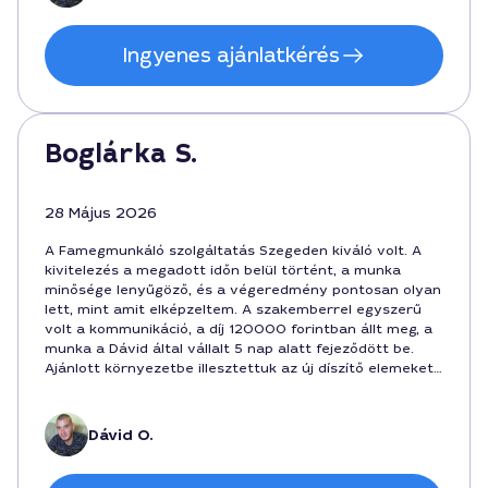
Ingyenes ajánlatkérés
Boglárka S.
28 Május 2026
A Famegmunkáló szolgáltatás Szegeden kiváló volt. A
kivitelezés a megadott időn belül történt, a munka
minősége lenyűgöző, és a végeredmény pontosan olyan
lett, mint amit elképzeltem. A szakemberrel egyszerű
volt a kommunikáció, a díj 120000 forintban állt meg, a
munka a Dávid által vállalt 5 nap alatt fejeződött be.
Ajánlott környezetbe illesztettuk az új díszítő elemeket,
amit élmény volt látni, hogy mennyire precíz volt a
Famegmunkáló Szegeden.
Dávid O.