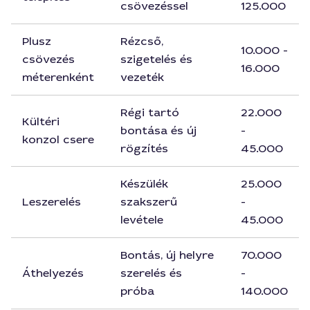
csövezéssel
125.000
Plusz
Rézcső,
10.000 -
csövezés
szigetelés és
16.000
méterenként
vezeték
Régi tartó
22.000
Kültéri
bontása és új
-
konzol csere
rögzítés
45.000
Készülék
25.000
Leszerelés
szakszerű
-
levétele
45.000
Bontás, új helyre
70.000
Áthelyezés
szerelés és
-
próba
140.000