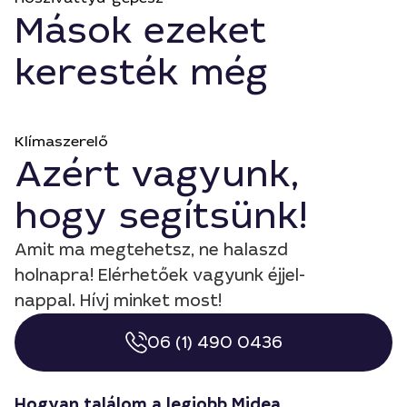
Mások ezeket
keresték még
Klímaszerelő
Azért vagyunk,
hogy segítsünk!
Amit ma megtehetsz, ne halaszd
holnapra! Elérhetőek vagyunk éjjel-
nappal. Hívj minket most!
06 (1) 490 0436
Hogyan találom a legjobb Midea