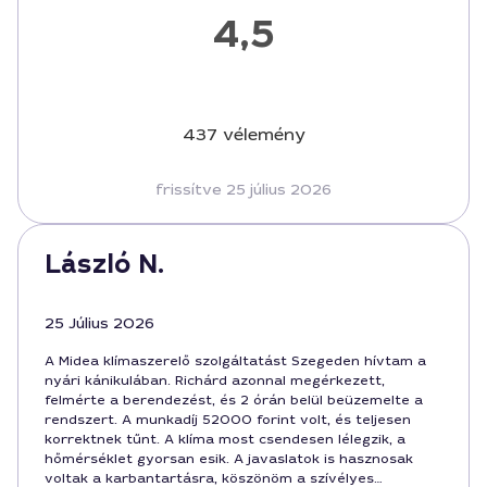
4,5
437 vélemény
frissítve 25 július 2026
László N.
25 Július 2026
A Midea klímaszerelő szolgáltatást Szegeden hívtam a
nyári kánikulában. Richárd azonnal megérkezett,
felmérte a berendezést, és 2 órán belül beüzemelte a
rendszert. A munkadíj 52000 forint volt, és teljesen
korrektnek tűnt. A klíma most csendesen lélegzik, a
hőmérséklet gyorsan esik. A javaslatok is hasznosak
voltak a karbantartásra, köszönöm a szívélyes