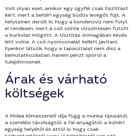
Volt olyan eset, amikor egy ügyfél csak tisztítást
kért, mert a beltéri egység büdös levegőt fújt. A
helyszínen derült ki, hogy a kondenzvíz nem folyt
el rendesen, mert a cső szinte vízszintesen futott
a burkolat mögött. A tisztítás önmagában kevés
lett volna. A cső nyomvonalát kellett javítani.
Ilyenkor látszik, hogy a tapasztalat nem dísz a
bemutatkozásban, hanem pénzt spórol a
tulajdonosnak.
Árak és várható
költségek
A Midea klímaszerelő díja függ a munka típusától,
a szerelési távolságtól, a fal anyagától, a kültéri
egység helyétől és attól is, hogy csak
karbantartásról vagy új telepítésről van szó.