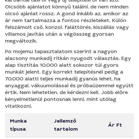
Olcsóbb ajánlatot könnyű találni, de nem minden
olcsó ajánlat rossz. A gond inkább az, amikor az
ár nem tartalmazza a fontos részleteket. Külön
felszámolt cső, konzol, faláttörés, kiszállás vagy
villamos javítás után a végösszeg gyorsan
megváltozik.
Po mojemu tapasztalatom szerint a nagyon
alacsony munkadíj ritkán nyugodt választás. Egy
alap tisztítás 10.000 alatt sokszor túl gyors
munkát jelent. Egy korrekt telepítésnél pedig a
70.000 alatti teljes munkadíj gyanús lehet, ha
anyaggal, vákuumolással és próbaüzemmel együtt
értik. Nem lehetetlen, de kérdezni kell. Jobb előre
kényelmetlenül pontosnak lenni, mint utólag
vitatkozni.
Munka
Jellemző
Ár Ft
típusa
tartalom