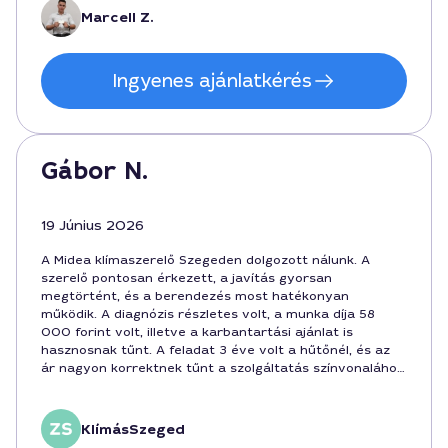
Marcell Z.
Ingyenes ajánlatkérés
Gábor N.
19 Június 2026
A Midea klímaszerelő Szegeden dolgozott nálunk. A
szerelő pontosan érkezett, a javítás gyorsan
megtörtént, és a berendezés most hatékonyan
működik. A diagnózis részletes volt, a munka díja 58
000 forint volt, illetve a karbantartási ajánlat is
hasznosnak tűnt. A feladat 3 éve volt a hűtőnél, és az
ár nagyon korrektnek tűnt a szolgáltatás színvonalához
képest. A munkaidő alatt Zsolt gondosan kommunikált,
elmagyarázta, mit és miért csinál.
KlímásSzeged