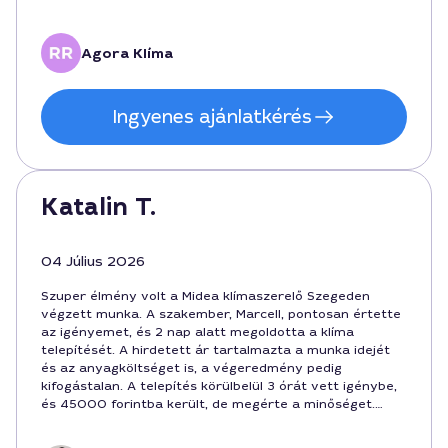
hozzáállást.
Agora Klíma
Ingyenes ajánlatkérés
Katalin T.
04 Július 2026
Szuper élmény volt a Midea klímaszerelő Szegeden
végzett munka. A szakember, Marcell, pontosan értette
az igényemet, és 2 nap alatt megoldotta a klíma
telepítését. A hirdetett ár tartalmazta a munka idejét
és az anyagköltséget is, a végeredmény pedig
kifogástalan. A telepítés körülbelül 3 órát vett igénybe,
és 45000 forintba került, de megérte a minőséget.
Bíztam benne, hogy jó döntés lesz.