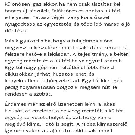
különösen igaz akkor, ha nem csak tisztítás kell,
hanem új készülék, faláttörés és pontos kültéri
elhelyezés. Tavasz végén vagy kora ősszel
nyugodtabb az egyeztetés, és több idő marad a jó
döntésre.
Másik gyakori hiba, hogy a tulajdonos előre
megveszi a készüléket, majd csak utána kérdez rá,
felszerelhető-e a lakásban. A teljesítmény, a beltéri
egység mérete és a kültéri helye együtt számít.
Egy túl nagy gép nem feltétlenül jobb. Rövid
ciklusokban járhat, huzatos lehet, és
kényelmetlenebb hőérzetet ad. Egy túl kicsi gép
pedig folyamatosan dolgozik, mégsem hűti le
rendesen a szobát.
Érdemes már az első üzenetben leírni a lakás
típusát, az emeletet, a helyiség méretét, a kültéri
egység tervezett helyét és azt, hogy van-e
meglévő klíma. Fotó is segít. A Midea klímaszerelő
így nem vakon ad ajánlatot. Aki csak annyit