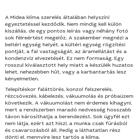
A Midea klíma szerelés általában helyszíni
egyeztetéssel kezdődik. Nem mindig kell külön
kiszállás, de egy pontos leírás vagy néhány fotó
sok félreértést megelőz. A szakember megnézi a
beltéri egység helyét, a kültéri egység rögzítési
pontját, a fal vastagságát, az áramellátást és a
kondenzvíz elvezetését. Ez nem formaság. Egy
rosszul kiválasztott hely miatt a készülék huzatos
lehet, nehezebben hűt, vagy a karbantartás lesz
kényelmetlen.
Telepítéskor faláttörés, konzol felszerelés,
rézcsövezés, kábelezés, vákuumolás és próbaüzem
következik. A vákuumolást nem érdemes kihagyni,
mert a rendszerben maradó nedvesség hosszabb
távon károsíthatja a berendezést. Sok ügyfél ezt
nem látja, ezért azt hiszi, a munka csak fúrásból
és csavarozásból áll. Pedig a láthatatlan rész
dönti el, mennyire lesz tartós a klíma.