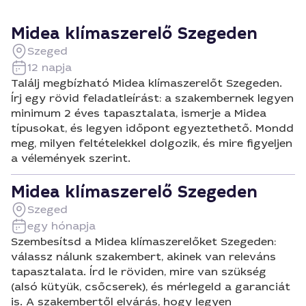
Midea klímaszerelő Szegeden
Szeged
12 napja
Találj megbízható Midea klímaszerelőt Szegeden.
Írj egy rövid feladatleírást: a szakembernek legyen
minimum 2 éves tapasztalata, ismerje a Midea
típusokat, és legyen időpont egyeztethető. Mondd
meg, milyen feltételekkel dolgozik, és mire figyeljen
a vélemények szerint.
Midea klímaszerelő Szegeden
Szeged
egy hónapja
Szembesítsd a Midea klímaszerelőket Szegeden:
válassz nálunk szakembert, akinek van releváns
tapasztalata. Írd le röviden, mire van szükség
(alsó kütyük, csőcserek), és mérlegeld a garanciát
is. A szakembertől elvárás, hogy legyen