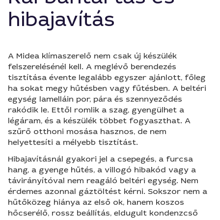
hibajavítás
A Midea klímaszerelő nem csak új készülék
felszerelésénél kell. A meglévő berendezés
tisztítása évente legalább egyszer ajánlott, főleg
ha sokat megy hűtésben vagy fűtésben. A beltéri
egység lamelláin por, pára és szennyeződés
rakódik le. Ettől romlik a szag, gyengülhet a
légáram, és a készülék többet fogyaszthat. A
szűrő otthoni mosása hasznos, de nem
helyettesíti a mélyebb tisztítást.
Hibajavításnál gyakori jel a csepegés, a furcsa
hang, a gyenge hűtés, a villogó hibakód vagy a
távirányítóval nem reagáló beltéri egység. Nem
érdemes azonnal gáztöltést kérni. Sokszor nem a
hűtőközeg hiánya az első ok, hanem koszos
hőcserélő, rossz beállítás, eldugult kondenzcső