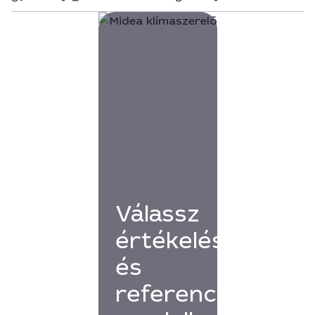
Válassz
értékelésekkel
és
referenciákkal