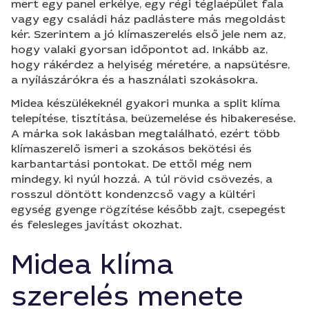
mert egy panel erkélye, egy régi téglaépület fala
vagy egy családi ház padlástere más megoldást
kér. Szerintem a jó klímaszerelés első jele nem az,
hogy valaki gyorsan időpontot ad. Inkább az,
hogy rákérdez a helyiség méretére, a napsütésre,
a nyílászárókra és a használati szokásokra.
Midea készülékeknél gyakori munka a split klíma
telepítése, tisztítása, beüzemelése és hibakeresése.
A márka sok lakásban megtalálható, ezért több
klímaszerelő ismeri a szokásos bekötési és
karbantartási pontokat. De ettől még nem
mindegy, ki nyúl hozzá. A túl rövid csövezés, a
rosszul döntött kondenzcső vagy a kültéri
egység gyenge rögzítése később zajt, csepegést
és felesleges javítást okozhat.
Midea klíma
szerelés menete