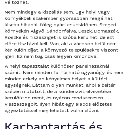
változhat.
Nem mindegy a kiszállás sem. Egy helyi vagy
környékbeli szakember gyorsabban reagálhat
kisebb hibánál, főleg nyári csúcsidőben. Szeged
környékén Algyő, Sándorfalva, Deszk, Domaszék,
Röszke és Tiszasziget is szóba kerülhet, de ezt
előre tisztázni kell. Van, aki a városon belül nem
kér külön díjat, a környező településekre viszont
igen. Ez nem baj, csak legyen kimondva.
A helyi tapasztalat különösen panelházaknál
számít. Nem minden fal fúrható ugyanúgy, és nem
minden erkély ad kényelmes helyet a kültéri
egységnek. Láttam olyan munkát, ahol a beltéri
szépen mutatott, de a kondenzvíz elvezetése
kerülőúton ment, és nyáron rendszeresen
visszaszagolt. Ilyen hibát egy alapos előzetes
egyeztetéssel meg lehetett volna előzni.
Karbantartás és