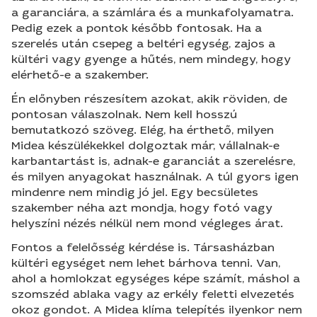
a garanciára, a számlára és a munkafolyamatra.
Pedig ezek a pontok később fontosak. Ha a
szerelés után csepeg a beltéri egység, zajos a
kültéri vagy gyenge a hűtés, nem mindegy, hogy
elérhető-e a szakember.
Én előnyben részesítem azokat, akik röviden, de
pontosan válaszolnak. Nem kell hosszú
bemutatkozó szöveg. Elég, ha érthető, milyen
Midea készülékekkel dolgoztak már, vállalnak-e
karbantartást is, adnak-e garanciát a szerelésre,
és milyen anyagokat használnak. A túl gyors igen
mindenre nem mindig jó jel. Egy becsületes
szakember néha azt mondja, hogy fotó vagy
helyszíni nézés nélkül nem mond végleges árat.
Fontos a felelősség kérdése is. Társasházban
kültéri egységet nem lehet bárhova tenni. Van,
ahol a homlokzat egységes képe számít, máshol a
szomszéd ablaka vagy az erkély feletti elvezetés
okoz gondot. A Midea klíma telepítés ilyenkor nem