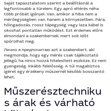
Saját tapasztalatom szerint a beállításnál a
legfontosabb a türelem. Egy apró eltérés néha
több próbát igényel. Van, amikor a hiba nem a
mérőegységben van, hanem a környezetben. Pára,
hőingadozás, rossz tápegység vagy laza kábel is
okozhat pontatlan működést. Ezt érdemes előre
elmondani a szakembernek, mert sok időt
spórolhat meg.
Лично я предпочитаю azt a szakembert, aki
megmondja, hogy egy mérés csak tájékoztató
jellegű, ha nincs hozzá hitelesített eszköze. Ez nem
gyengeség. Inkább felelősség. A túl magabiztos
ígéret egy érzékeny műszernél később bosszantó
lehet.
Műszerésztechniku
s árak és várható