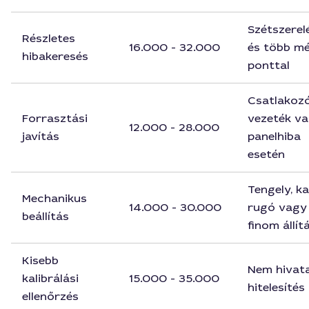
Szétszerel
Részletes
16.000 - 32.000
és több mé
hibakeresés
ponttal
Csatlakozó
Forrasztási
vezeték v
12.000 - 28.000
javítás
panelhiba
esetén
Tengely, ka
Mechanikus
14.000 - 30.000
rugó vagy
beállítás
finom állít
Kisebb
Nem hivat
kalibrálási
15.000 - 35.000
hitelesítés
ellenőrzés