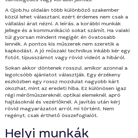
A Qjob.hu oldalán több különböző szakember
közül lehet választani, ezért érdemes nem csak a
vállalási árat nézni. A leírás, a korábbi munkák
jellege és a kommunikáció sokat számít. Ha valaki
túl gyorsan mindent megígér, én óvatosabb
lennék. A pontos kis műszerek nem szeretik a
kapkodást. A jó műszaki technikus inkább kér egy
fotót, típusszámot vagy rövid videót a hibáról.
Sokan akkor döntenek rosszul, amikor azonnal a
legolcsóbb ajánlatot választják. Egy érzékeny
eszközben egy rossz mozdulat nagyobb kárt
okozhat, mint az eredeti hiba. Ez különösen igaz
régi mérőműszereknél, optikai elemeknél, apró
hajtásoknál és vezérlőknél. A javítás után kérj
rövid magyarázatot arról, mi történt. Nem
regényt, csak érthető összefoglalót.
Helyi munkák