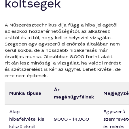
költségek
A Műszerésztechnikus díja függ a hiba jellegétől,
az eszköz hozzáférhetőségétől, az alkatrész
árától és attól, hogy kell-e helyszíni vizsgálat.
Szegeden egy egyszerű ellenőrzés általában nem
kerül sokba, de a hosszabb hibakeresés már
óradíjas munka. Olcsóbban 8.000 forint alatt
ritkán lesz minőségi a vizsgálat, ha valódi mérést
és szétszerelést is kér az ügyfél. Lehet kivétel, de
erre nem építenék.
Ár
Munka típusa
Megjegyzé
magánügyfélnek
Alap
Egyszerű
hibafelvétel kis
9.000 - 14.000
szemrevét
készüléknél
és mérés