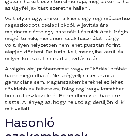
igazán, ha ezt őszintén elmondja, még akkor is, ha
az ügyfél javítást szeretne hallani.
Volt olyan ügy, amikor a kliens egy régi műszerhez
ragaszkodott családi okból. A javítás ára
majdnem elérte egy használt készülék árát. Mégis
megérte neki, mert nem csak használati tárgy
volt. Ilyen helyzetben nem lehet pusztán forint
alapján dönteni. De tudni kell, mennyibe kerül, és
milyen kockázat marad a javítás után.
A végén kérj próbamérést vagy működési próbát,
ha ez megoldható. Ne szégyellj rákérdezni a
garanciára sem. Magánszakembereknél ez lehet
rövidebb és feltételes, főleg régi vagy korábban
bontott eszközöknél. Ez rendben van, ha előre
tiszta. A lényeg az, hogy ne utólag derüljön ki, ki
mit vállalt.
Hasonló