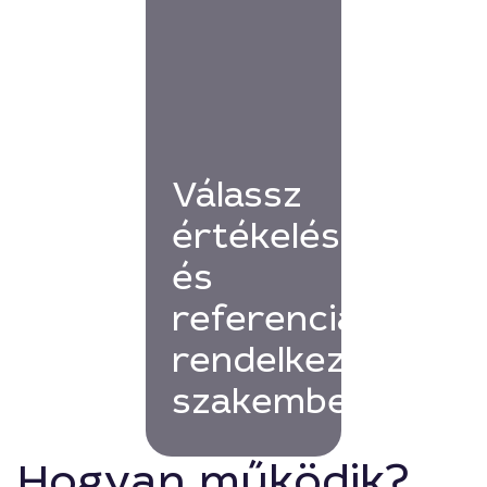
Válassz
értékelésekkel
és
referenciákkal
rendelkező
szakembert!
Hogyan működik?