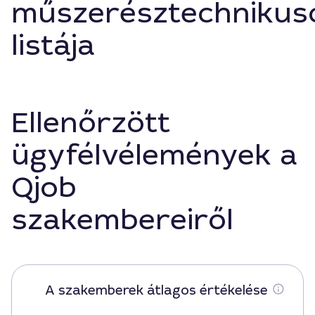
műszerésztechnikus
listája
Ellenőrzött
ügyfélvélemények a
Qjob
szakembereiről
A szakemberek átlagos értékelése