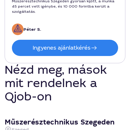
Műszerésztechnikus Szegeden gyorsan kijött, a munka
45 percet vett igénybe, és 10 000 forintba került a
szolgáltatás.
Péter S.
Ingyenes ajánlatkérés
Nézd meg, mások
mit rendelnek a
Qjob-on
Műszerésztechnikus Szegeden
Szeged