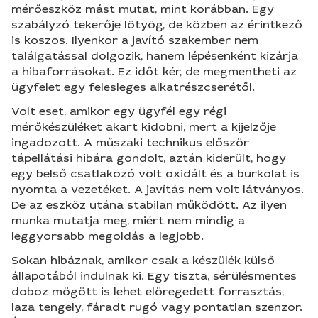
mérőeszköz mást mutat, mint korábban. Egy
szabályzó tekerője lötyög, de közben az érintkező
is koszos. Ilyenkor a javító szakember nem
találgatással dolgozik, hanem lépésenként kizárja
a hibaforrásokat. Ez időt kér, de megmentheti az
ügyfelet egy felesleges alkatrészcserétől.
Volt eset, amikor egy ügyfél egy régi
mérőkészüléket akart kidobni, mert a kijelzője
ingadozott. A műszaki technikus először
tápellátási hibára gondolt, aztán kiderült, hogy
egy belső csatlakozó volt oxidált és a burkolat is
nyomta a vezetéket. A javítás nem volt látványos.
De az eszköz utána stabilan működött. Az ilyen
munka mutatja meg, miért nem mindig a
leggyorsabb megoldás a legjobb.
Sokan hibáznak, amikor csak a készülék külső
állapotából indulnak ki. Egy tiszta, sérülésmentes
doboz mögött is lehet elöregedett forrasztás,
laza tengely, fáradt rugó vagy pontatlan szenzor.