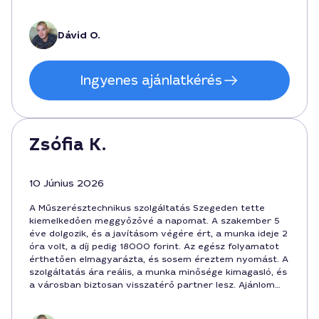
kommunikáció pedig gördülékeny volt. Meg vagyok
elégedve a szolgáltatással, köszönöm Szegednek és
Dávidnak.
Dávid O.
Ingyenes ajánlatkérés
Zsófia K.
10 Június 2026
A Műszerésztechnikus szolgáltatás Szegeden tette
kiemelkedően meggyőzővé a napomat. A szakember 5
éve dolgozik, és a javításom végére ért, a munka ideje 2
óra volt, a díj pedig 18000 forint. Az egész folyamatot
érthetően elmagyarázta, és sosem éreztem nyomást. A
szolgáltatás ára reális, a munka minősége kimagasló, és
a városban biztosan visszatérő partner lesz. Ajánlom
mindenkinek, aki precíz feladatot keres.