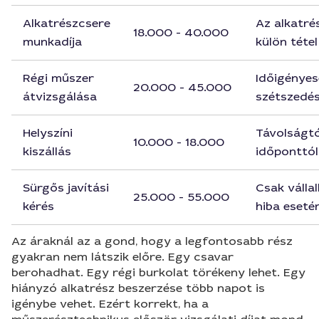
Alkatrészcsere
Az alkatré
18.000 - 40.000
munkadíja
külön tétel
Régi műszer
Időigénye
20.000 - 45.000
átvizsgálása
szétszedés
Helyszíni
Távolságtó
10.000 - 18.000
kiszállás
időponttól
Sürgős javítási
Csak válla
25.000 - 55.000
kérés
hiba eseté
Az áraknál az a gond, hogy a legfontosabb rész
gyakran nem látszik előre. Egy csavar
berohadhat. Egy régi burkolat törékeny lehet. Egy
hiányzó alkatrész beszerzése több napot is
igénybe vehet. Ezért korrekt, ha a