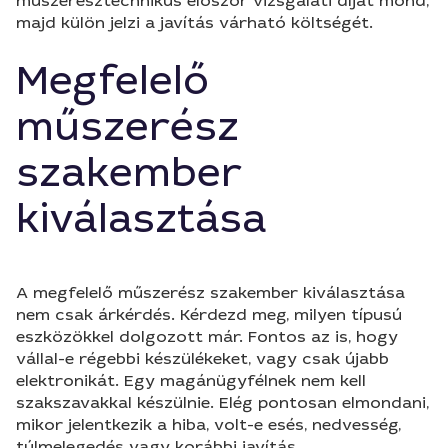
műszerésztechnikus először vizsgálati díjat mond,
majd külön jelzi a javítás várható költségét.
Megfelelő
műszerész
szakember
kiválasztása
A megfelelő műszerész szakember kiválasztása
nem csak árkérdés. Kérdezd meg, milyen típusú
eszközökkel dolgozott már. Fontos az is, hogy
vállal-e régebbi készülékeket, vagy csak újabb
elektronikát. Egy magánügyfélnek nem kell
szakszavakkal készülnie. Elég pontosan elmondani,
mikor jelentkezik a hiba, volt-e esés, nedvesség,
túlmelegedés vagy korábbi javítás.