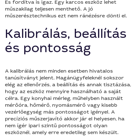
És fordítva is igaz. Egy karcos eszköz lehet
műszakilag teljesen menthető. A jó
műszerésztechnikus ezt nem ránézésre dönti el.
Kalibrálás, beállítás
és pontosság
A kalibrálás nem minden esetben hivatalos
tanúsítványt jelent. Magánügyfeleknél sokszor
elég az ellenőrzés, a beállítás és annak tisztázása,
hogy az eszköz mennyire használható a saját
célra. Egy konyhai mérleg, műhelyben használt
mérőóra, hőmérő, nyomásmérő vagy kisebb
vezérlőegység más pontosságot igényel. A
precíziós műszerjavító akkor jár el helyesen, ha
nem ígér ipari szintű pontosságot olyan
eszköznél, amely erre eredetileg sem készült.