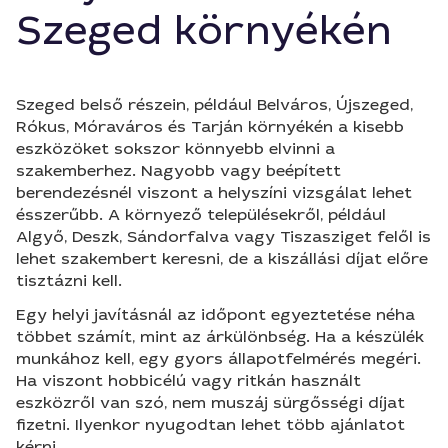
Szeged környékén
Szeged belső részein, például Belváros, Újszeged,
Rókus, Móraváros és Tarján környékén a kisebb
eszközöket sokszor könnyebb elvinni a
szakemberhez. Nagyobb vagy beépített
berendezésnél viszont a helyszíni vizsgálat lehet
ésszerűbb. A környező településekről, például
Algyő, Deszk, Sándorfalva vagy Tiszasziget felől is
lehet szakembert keresni, de a kiszállási díjat előre
tisztázni kell.
Egy helyi javításnál az időpont egyeztetése néha
többet számít, mint az árkülönbség. Ha a készülék
munkához kell, egy gyors állapotfelmérés megéri.
Ha viszont hobbicélú vagy ritkán használt
eszközről van szó, nem muszáj sürgősségi díjat
fizetni. Ilyenkor nyugodtan lehet több ajánlatot
kérni.