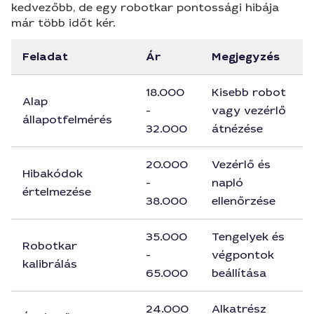
kedvezőbb, de egy robotkar pontossági hibája
már több időt kér.
Feladat
Ár
Megjegyzés
18.000
Kisebb robot
Alap
-
vagy vezérlő
állapotfelmérés
32.000
átnézése
20.000
Vezérlő és
Hibakódok
-
napló
értelmezése
38.000
ellenőrzése
35.000
Tengelyek és
Robotkar
-
végpontok
kalibrálás
65.000
beállítása
24.000
Alkatrész