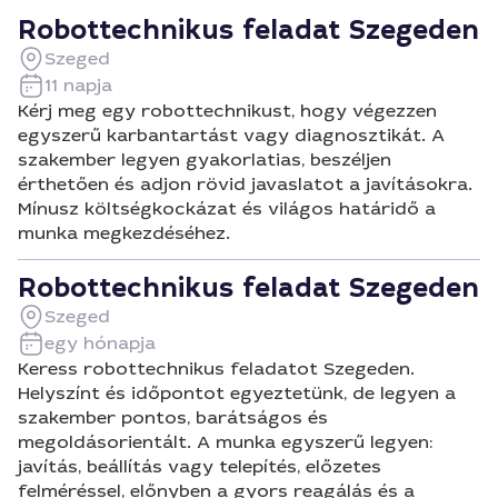
Robottechnikus feladat Szegeden
Szeged
11 napja
Kérj meg egy robottechnikust, hogy végezzen
egyszerű karbantartást vagy diagnosztikát. A
szakember legyen gyakorlatias, beszéljen
érthetően és adjon rövid javaslatot a javításokra.
Mínusz költségkockázat és világos határidő a
munka megkezdéséhez.
Robottechnikus feladat Szegeden
Szeged
egy hónapja
Keress robottechnikus feladatot Szegeden.
Helyszínt és időpontot egyeztetünk, de legyen a
szakember pontos, barátságos és
megoldásorientált. A munka egyszerű legyen:
javítás, beállítás vagy telepítés, előzetes
felméréssel, előnyben a gyors reagálás és a