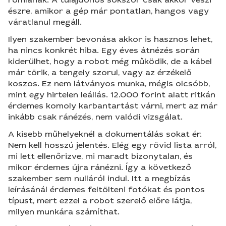
észre, amikor a gép már pontatlan, hangos vagy
váratlanul megáll.
Ilyen szakember bevonása akkor is hasznos lehet,
ha nincs konkrét hiba. Egy éves átnézés során
kiderülhet, hogy a robot még működik, de a kábel
már törik, a tengely szorul, vagy az érzékelő
koszos. Ez nem látványos munka, mégis olcsóbb,
mint egy hirtelen leállás. 12.000 forint alatt ritkán
érdemes komoly karbantartást várni, mert az már
inkább csak ránézés, nem valódi vizsgálat.
A kisebb műhelyeknél a dokumentálás sokat ér.
Nem kell hosszú jelentés. Elég egy rövid lista arról,
mi lett ellenőrizve, mi maradt bizonytalan, és
mikor érdemes újra ránézni. Így a következő
szakember sem nulláról indul. Itt a megbízás
leírásánál érdemes feltölteni fotókat és pontos
típust, mert ezzel a robot szerelő előre látja,
milyen munkára számíthat.