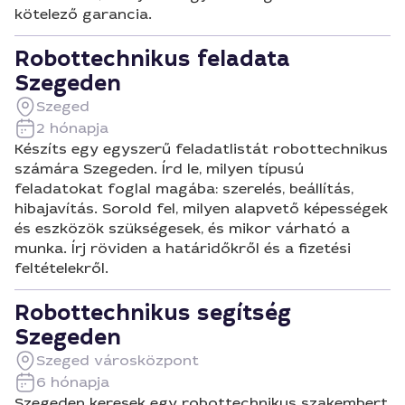
kötelező garancia.
Robottechnikus feladata
Szegeden
Szeged
2 hónapja
Készíts egy egyszerű feladatlistát robottechnikus
számára Szegeden. Írd le, milyen típusú
feladatokat foglal magába: szerelés, beállítás,
hibajavítás. Sorold fel, milyen alapvető képességek
és eszközök szükségesek, és mikor várható a
munka. Írj röviden a határidőkről és a fizetési
feltételekről.
Robottechnikus segítség
Szegeden
Szeged városközpont
6 hónapja
Szegeden keresek egy robottechnikus szakembert,