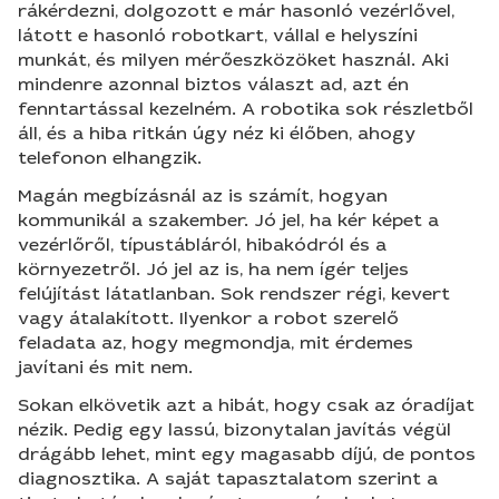
rákérdezni, dolgozott e már hasonló vezérlővel,
látott e hasonló robotkart, vállal e helyszíni
munkát, és milyen mérőeszközöket használ. Aki
mindenre azonnal biztos választ ad, azt én
fenntartással kezelném. A robotika sok részletből
áll, és a hiba ritkán úgy néz ki élőben, ahogy
telefonon elhangzik.
Magán megbízásnál az is számít, hogyan
kommunikál a szakember. Jó jel, ha kér képet a
vezérlőről, típustábláról, hibakódról és a
környezetről. Jó jel az is, ha nem ígér teljes
felújítást látatlanban. Sok rendszer régi, kevert
vagy átalakított. Ilyenkor a robot szerelő
feladata az, hogy megmondja, mit érdemes
javítani és mit nem.
Sokan elkövetik azt a hibát, hogy csak az óradíjat
nézik. Pedig egy lassú, bizonytalan javítás végül
drágább lehet, mint egy magasabb díjú, de pontos
diagnosztika. A saját tapasztalatom szerint a