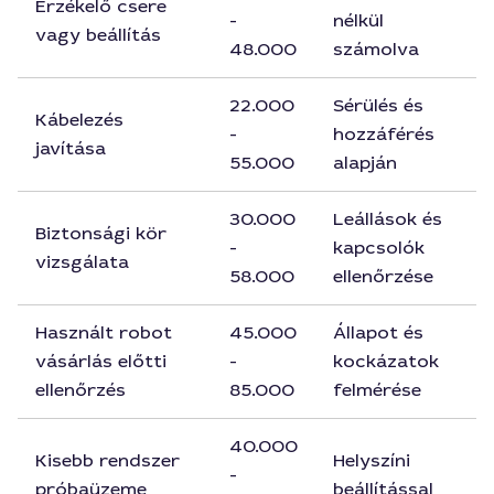
Érzékelő csere
-
nélkül
vagy beállítás
48.000
számolva
22.000
Sérülés és
Kábelezés
-
hozzáférés
javítása
55.000
alapján
30.000
Leállások és
Biztonsági kör
-
kapcsolók
vizsgálata
58.000
ellenőrzése
Használt robot
45.000
Állapot és
vásárlás előtti
-
kockázatok
ellenőrzés
85.000
felmérése
40.000
Kisebb rendszer
Helyszíni
-
próbaüzeme
beállítással