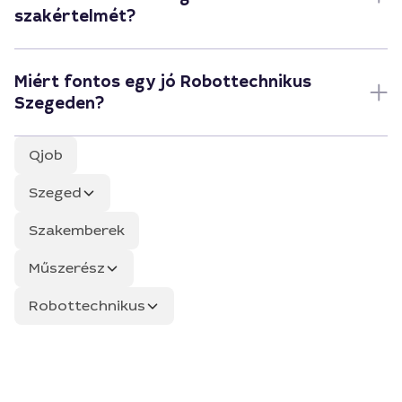
szakértelmét?
Miért fontos egy jó Robottechnikus
Szegeden?
Qjob
Szeged
Szakemberek
Műszerész
Robottechnikus