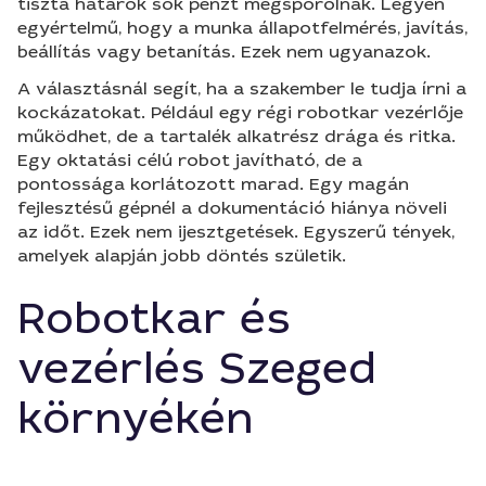
tiszta határok sok pénzt megspórolnak. Legyen
egyértelmű, hogy a munka állapotfelmérés, javítás,
beállítás vagy betanítás. Ezek nem ugyanazok.
A választásnál segít, ha a szakember le tudja írni a
kockázatokat. Például egy régi robotkar vezérlője
működhet, de a tartalék alkatrész drága és ritka.
Egy oktatási célú robot javítható, de a
pontossága korlátozott marad. Egy magán
fejlesztésű gépnél a dokumentáció hiánya növeli
az időt. Ezek nem ijesztgetések. Egyszerű tények,
amelyek alapján jobb döntés születik.
Robotkar és
vezérlés Szeged
környékén