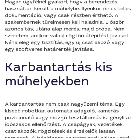
Magán ügyfélnél gyakori, hogy a berendezés
használtan került a műhelybe. Ilyenkor nincs teljes
dokumentáció, vagy csak részben érthető. A
szakembernek türelmesen kell haladnia. Először
azonosítás, utána alap mérés, majd próba. Nem
szeretem, amikor valaki rögtön átépítést javasol.
Néha elég egy tisztítás, egy új csatlakozó vagy
egy szoftveres határérték javítása.
Karbantartás kis
műhelyekben
A karbantartás nem csak nagyüzemi téma. Egy
kisebb robotkar, automata adagoló, kamerás
pozicionáló vagy mozgó tesztállomás is igényli az
időszakos ellenőrzést. A csapágyak, vezetékek,
csatlakozók, rögzítések és érzékelők lassan
romlanak. A tulajdonos sokszor csak akkor veszi