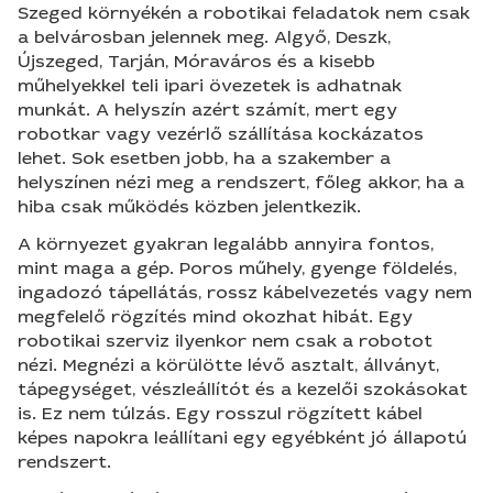
Szeged környékén a robotikai feladatok nem csak
a belvárosban jelennek meg. Algyő, Deszk,
Újszeged, Tarján, Móraváros és a kisebb
műhelyekkel teli ipari övezetek is adhatnak
munkát. A helyszín azért számít, mert egy
robotkar vagy vezérlő szállítása kockázatos
lehet. Sok esetben jobb, ha a szakember a
helyszínen nézi meg a rendszert, főleg akkor, ha a
hiba csak működés közben jelentkezik.
A környezet gyakran legalább annyira fontos,
mint maga a gép. Poros műhely, gyenge földelés,
ingadozó tápellátás, rossz kábelvezetés vagy nem
megfelelő rögzítés mind okozhat hibát. Egy
robotikai szerviz ilyenkor nem csak a robotot
nézi. Megnézi a körülötte lévő asztalt, állványt,
tápegységet, vészleállítót és a kezelői szokásokat
is. Ez nem túlzás. Egy rosszul rögzített kábel
képes napokra leállítani egy egyébként jó állapotú
rendszert.