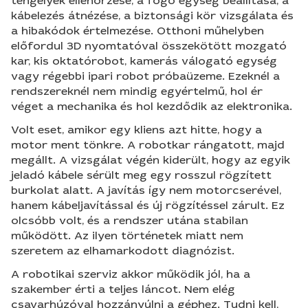
tengelyek ellenőrzése, a fogó egység beállítása, a
kábelezés átnézése, a biztonsági kör vizsgálata és
a hibakódok értelmezése. Otthoni műhelyben
előfordul 3D nyomtatóval összekötött mozgató
kar, kis oktatórobot, kamerás válogató egység
vagy régebbi ipari robot próbaüzeme. Ezeknél a
rendszereknél nem mindig egyértelmű, hol ér
véget a mechanika és hol kezdődik az elektronika.
Volt eset, amikor egy kliens azt hitte, hogy a
motor ment tönkre. A robotkar rángatott, majd
megállt. A vizsgálat végén kiderült, hogy az egyik
jeladó kábele sérült meg egy rosszul rögzített
burkolat alatt. A javítás így nem motorcserével,
hanem kábeljavítással és új rögzítéssel zárult. Ez
olcsóbb volt, és a rendszer utána stabilan
működött. Az ilyen történetek miatt nem
szeretem az elhamarkodott diagnózist.
A robotikai szerviz akkor működik jól, ha a
szakember érti a teljes láncot. Nem elég
csavarhúzóval hozzányúlni a géphez. Tudni kell,