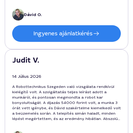
megrendelés során. A szolgáltatás megbízható és
professzionális volt.
Dávid O.
Ingyenes ajánlatkérés
Judit V.
14 Július 2026
A Robottechnikus Szegeden való vizsgálata rendkívül
kielégítő volt. A szolgáltatás teljes leírást adott a
munkáról, és pontosan megmondta a robot kar
bonyolultságát. A díjazás 54000 forint volt, a munka 3
órát vett igénybe, és Dávid szakértelme kiemelkedő volt
a beüzemelés során. A telepítés simán haladt, minden
lépést megértettem, és az eredmény hibátlan. Abszolút
ajánlott, ha robottechnikusra van szükség Szegeden a
Robottechnikus szolgáltatás keretében.