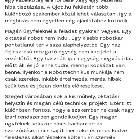
egy kábelköteg ellenőrzése vagy egy vezérlési
hiba tisztázása. A Qjob.hu felületén több
különböző szakember közül lehet választani, így a
megbízás nem egyetlen cég ajánlatához kötődik.
Magán ügyfeleknél a feladat gyakran vegyes. Egy
oktatási robot nem indul. Egy kisebb robotkar
pontatlanul tér vissza alaphelyzetbe. Egy házi
fejlesztésű mozgató egység nem kap jelet a
vezérlőtől. Egy használt ipari egység megvásárlás
előtt áll, és jó lenne tudni, mennyi kockázat van
benne. Ilyenkor a Robottechnikus munkája nem
csak szerelés. Inkább értelmezés, mérés, hibák
szűkítése és józan döntés előkészítése.
Szeged városában sok a kis műhely, oktatási
helyszín és magán célú technikai projekt. Ezért itt
különösen fontos, hogy a szakember ne csak nagy
ipari rendszerben gondolkodjon. Egy magán
ügyfélnek sokszor nincs karbantartási
szerződése, nincs saját mérnöke, és nincs kedve
felesleges alkatrészekre költeni. Én személy