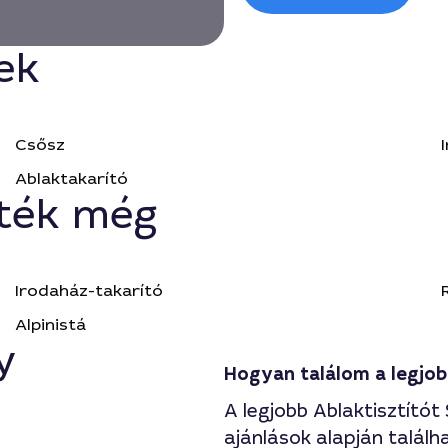
ek
Csősz
Ablaktakarító
ték még
Irodaház-takarító
Alpinistá
y
Hogyan találom a legjo
A legjobb Ablaktisztítót
ajánlások alapján talál