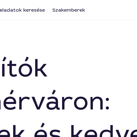
eladatok keresése
Szakemberek
ítók
érváron:
ek és kedv