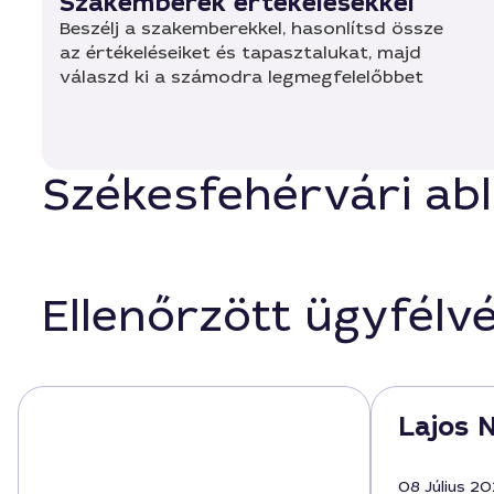
Szakemberek értékelésekkel
Beszélj a szakemberekkel, hasonlítsd össze
az értékeléseiket és tapasztalukat, majd
válaszd ki a számodra legmegfelelőbbet
Székesfehérvári abla
Ellenőrzött ügyfélv
Lajos N
08 Július 2