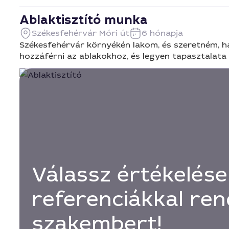
Ablaktisztító munka
Székesfehérvár Móri út
6 hónapja
Székesfehérvár környékén lakom, és szeretném, h
hozzáférni az ablakokhoz, és legyen tapasztalata 
Válassz értékelése
referenciákkal ren
szakembert!