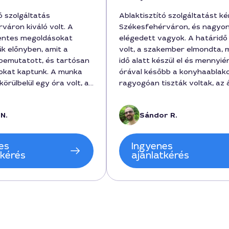
ó szolgáltatás
Ablaktisztító szolgáltatást k
váron kiváló volt. A
Székesfehérváron, és nagyo
ntes megoldásokat
elégedett vagyok. A határidő
ük előnyben, amit a
volt, a szakember elmondta, 
bemutatott, és tartósan
idő alatt készül el és mennyiér
kokat kaptunk. A munka
órával később a konyhaablak
örülbelül egy óra volt, a
ragyogóan tiszták voltak, az 
500 forint, ami megfelelt
reális volt, kb. 15 000 forinté
teknek. A folyamatot
végezte. A szolgáltatás alatt
N.
Sándor R.
tt, aki pontosan és
barátságos volt, beszélt a mu
kommunikált a helyi
és a folyamokról. Jó élmény vo
z igazítva az
ajánlom.
es
Ingyenes
at.
tkérés
ajánlatkérés