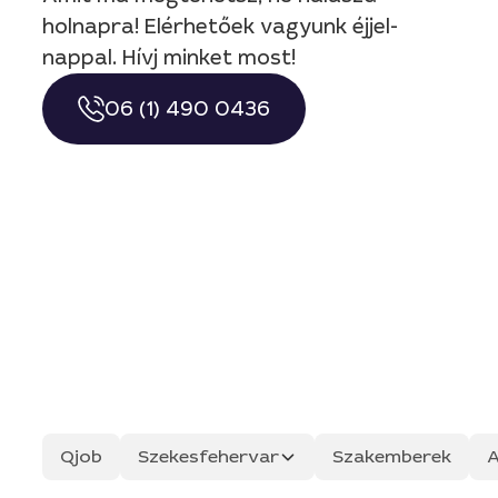
holnapra! Elérhetőek vagyunk éjjel-
nappal. Hívj minket most!
06 (1) 490 0436
Qjob
Szekesfehervar
Szakemberek
A