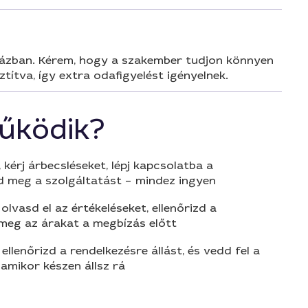
házban. Kérem, hogy a szakember tudjon könnyen
títva, így extra odafigyelést igényelnek.
űködik?
 kérj árbecsléseket, lépj kapcsolatba a
d meg a szolgáltatást – mindez ingyen
olvasd el az értékeléseket, ellenőrizd a
 meg az árakat a megbízás előtt
 ellenőrizd a rendelkezésre állást, és vedd fel a
amikor készen állsz rá