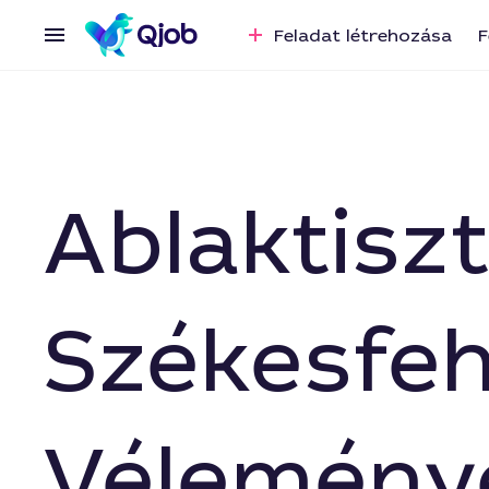
Feladat létrehozása
F
Ablaktiszt
Székesfeh
Vélemény