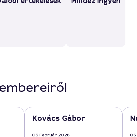
Valódi értékelések
Mindez ingyen
kembereiről
Kovács Gábor
N
05 Február 2026
05