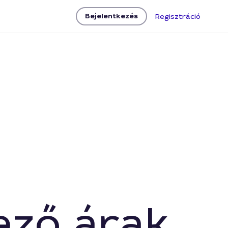
Bejelentkezés
Regisztráció
ező árak