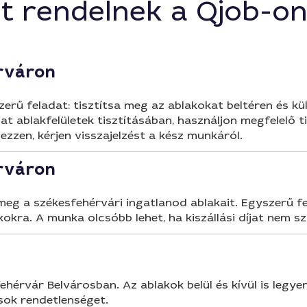
t rendelnek a Qjob-o
érváron
erű feladat: tisztítsa meg az ablakokat beltéren és kü
at ablakfelületek tisztításában, használjon megfelelő 
zzen, kérjen visszajelzést a kész munkáról.
érváron
eg a székesfehérvári ingatlanod ablakait. Egyszerű fel
kokra. A munka olcsóbb lehet, ha kiszállási díjat nem sz
érvár Belvárosban. Az ablakok belül és kívül is legyen
sok rendetlenséget.