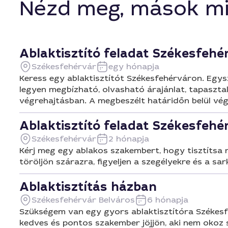
Nézd meg, mások mi
Ablaktisztító feladat Székesfeh
Székesfehérvár
egy hónapja
Keress egy ablaktisztítót Székesfehérváron. Egysz
legyen megbízható, olvasható árajánlat, tapasztal
végrehajtásban. A megbeszélt határidőn belül vége
Ablaktisztító feladat Székesfeh
Székesfehérvár
2 hónapja
Kérj meg egy ablakos szakembert, hogy tisztítsa m
töröljön szárazra, figyeljen a szegélyekre és a sar
Ablaktisztítás házban
Székesfehérvár Belváros
6 hónapja
Szükségem van egy gyors ablaktisztítóra Székesfeh
kedves és pontos szakember jöjjön, aki nem okoz 