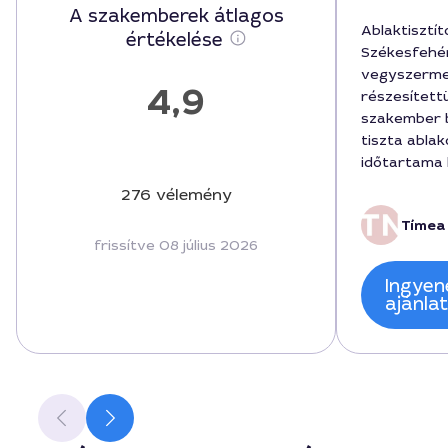
A szakemberek átlagos
Ablaktisztít
értékelése
Székesfehér
vegyszerme
4,9
részesített
szakember 
tiszta abla
időtartama k
teljes ár 15
276 vélemény
a megbeszél
Tímea 
Tímea végze
frissítve 08 július 2026
udvariasan 
környezethe
Ingyen
elvárásaink
ajánla