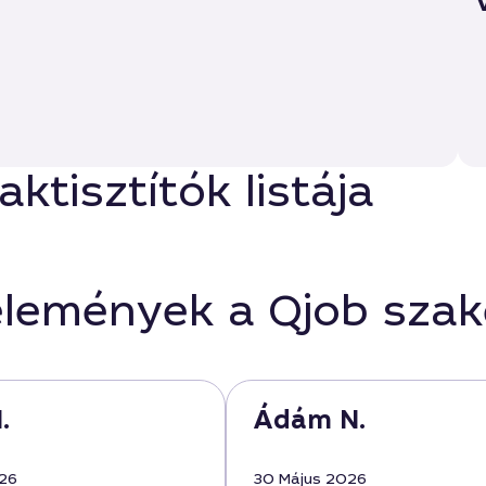
ktisztítók listája
élemények a Qjob sza
.
Ádám N.
026
30 Május 2026