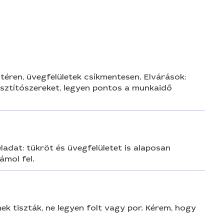
n
ltéren, üvegfelületek csíkmentesen. Elvárások:
tisztítószereket, legyen pontos a munkaidő
adat: tükröt és üvegfelületet is alaposan
ámol fel.
ek tiszták, ne legyen folt vagy por. Kérem, hogy