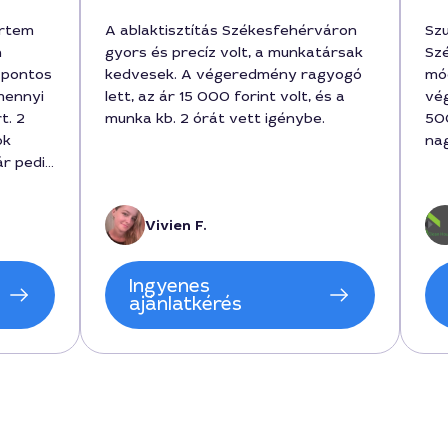
értem
A ablaktisztítás Székesfehérváron
Szu
n
gyors és precíz volt, a munkatársak
Sz
 pontos
kedvesek. A végeredmény ragyogó
mód
mennyi
lett, az ár 15 000 forint volt, és a
vég
t. 2
munka kb. 2 órát vett igénybe.
500
ok
na
ár pedig
rt
Vivien F.
nkáról
lt,
Ingyenes
ajánlatkérés