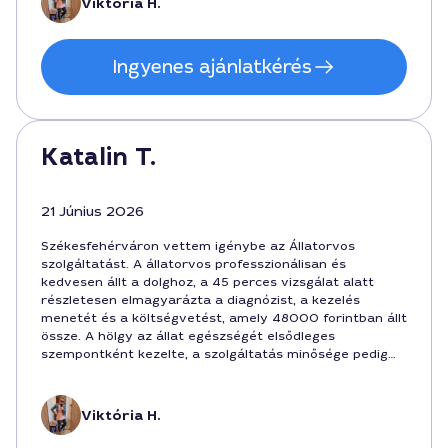
Viktória H.
Ingyenes ajánlatkérés
Katalin T.
21 Június 2026
Székesfehérváron vettem igénybe az Állatorvos
szolgáltatást. A állatorvos professzionálisan és
kedvesen állt a dolghoz, a 45 perces vizsgálat alatt
részletesen elmagyarázta a diagnózist, a kezelés
menetét és a költségvetést, amely 48000 forintban állt
össze. A hölgy az állat egészségét elsődleges
szempontként kezelte, a szolgáltatás minősége pedig
megnyugtató volt. Kezelési idő 40 perc, véleményem
szerint ár-érték arány megfelelő Székesfehérváron,
ahol az állatos költségek gyakran magasabbak lehetnek.
Viktória H.
Ügyfél-szolgálat nagyon rendben volt, a konzultáció
után részletes jegyzetet is kaptam.