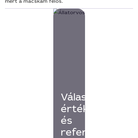
mert a macskám félős.
Válassz
értékelésekkel
és
referenciákkal