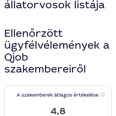
állatorvosok listája
Ellenőrzött
ügyfélvélemények a
Qjob
szakembereiről
A szakemberek átlagos értékelése
4,8