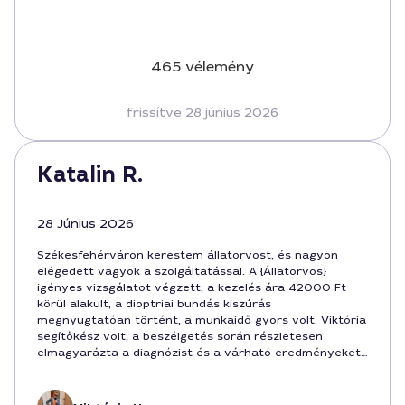
465 vélemény
frissítve 28 június 2026
Katalin R.
28 Június 2026
Székesfehérváron kerestem állatorvost, és nagyon
elégedett vagyok a szolgáltatással. A {Állatorvos}
igényes vizsgálatot végzett, a kezelés ára 42000 Ft
körül alakult, a dioptriai bundás kiszúrás
megnyugtatóan történt, a munkaidő gyors volt. Viktória
segítőkész volt, a beszélgetés során részletesen
elmagyarázta a diagnózist és a várható eredményeket.
6 órás munkanap után már hazavihettük a gyógyuló
cicát Székesfehérváron.