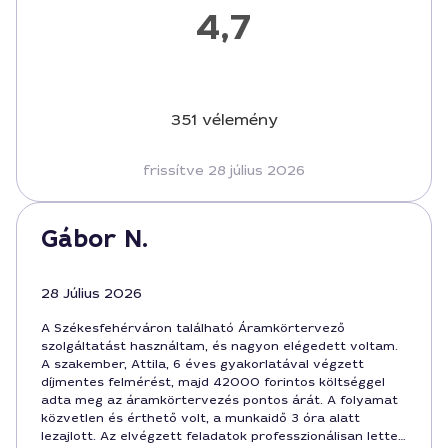
4,7
351 vélemény
frissítve 28 július 2026
Gábor N.
28 Július 2026
A Székesfehérváron található Áramkörtervező
szolgáltatást használtam, és nagyon elégedett voltam.
A szakember, Attila, 6 éves gyakorlatával végzett
díjmentes felmérést, majd 42000 forintos költséggel
adta meg az áramkörtervezés pontos árát. A folyamat
közvetlen és érthető volt, a munkaidő 3 óra alatt
lezajlott. Az elvégzett feladatok professzionálisan lettek