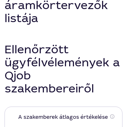
áramkörtervezők
listája
Ellenőrzött
ügyfélvélemények a
Qjob
szakembereiről
A szakemberek átlagos értékelése