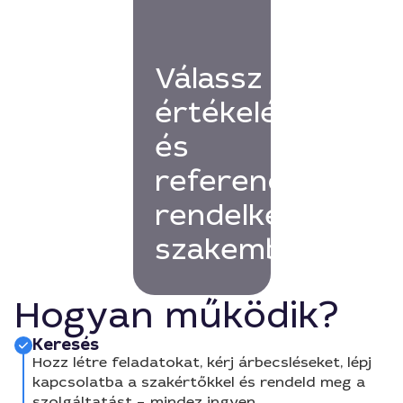
Válassz
értékelésekkel
és
referenciákkal
rendelkező
szakembert!
Hogyan működik?
Keresés
Hozz létre feladatokat, kérj árbecsléseket, lépj
kapcsolatba a szakértőkkel és rendeld meg a
szolgáltatást – mindez ingyen