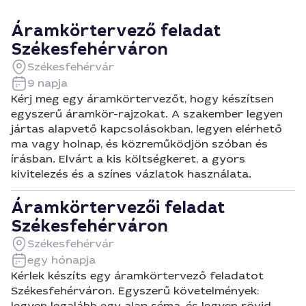
Áramkörtervező feladat
Székesfehérváron
Székesfehérvár
9 napja
Kérj meg egy áramkörtervezőt, hogy készítsen
egyszerű áramkör-rajzokat. A szakember legyen
jártas alapvető kapcsolásokban, legyen elérhető
ma vagy holnap, és közreműködjön szóban és
írásban. Elvárt a kis költségkeret, a gyors
kivitelezés és a színes vázlatok használata.
Áramkörtervezői feladat
Székesfehérváron
Székesfehérvár
egy hónapja
Kérlek készíts egy áramkörtervező feladatot
Székesfehérváron. Egyszerű követelmények:
legyen legalább egy alap séma, és legyen rövid