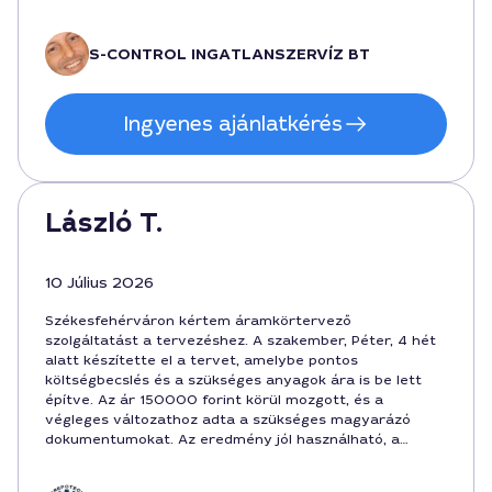
összerakva, és a végeredmény tökéletesen illeszkedik a
projektünkhöz.
S-CONTROL INGATLANSZERVÍZ BT
Ingyenes ajánlatkérés
László T.
10 Július 2026
Székesfehérváron kértem áramkörtervező
szolgáltatást a tervezéshez. A szakember, Péter, 4 hét
alatt készítette el a tervet, amelybe pontos
költségbecslés és a szükséges anyagok ára is be lett
építve. Az ár 150000 forint körül mozgott, és a
végleges változathoz adta a szükséges magyarázó
dokumentumokat. Az eredmény jól használható, a
megbeszélt határidő betartva. Jó szakember, ajánlom
az Áramkörtervező Székesfehérvár területén.