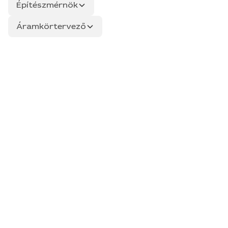
Építészmérnök
Áramkörtervező