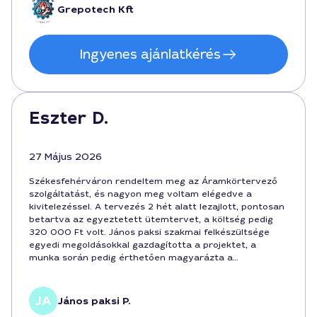
Grepotech Kft
Ingyenes ajánlatkérés
Eszter D.
27 Május 2026
Székesfehérváron rendeltem meg az Áramkörtervező
szolgáltatást, és nagyon meg voltam elégedve a
kivitelezéssel. A tervezés 2 hét alatt lezajlott, pontosan
betartva az egyeztetett ütemtervet, a költség pedig
320 000 Ft volt. János paksi szakmai felkészültsége
egyedi megoldásokkal gazdagította a projektet, a
munka során pedig érthetően magyarázta a
részleteket, amit a megbízhatóság is alátámaszt.
János paksi P.