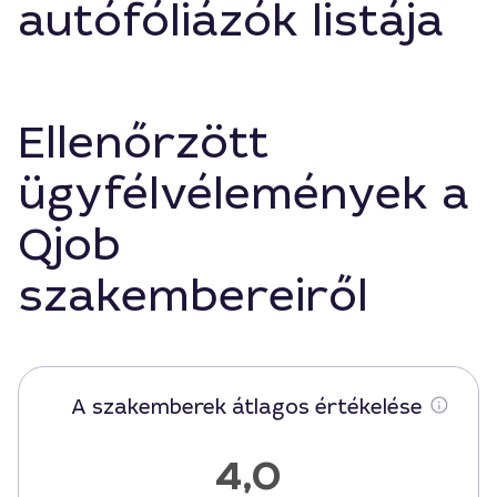
autófóliázók listája
Ellenőrzött
ügyfélvélemények a
Qjob
szakembereiről
A szakemberek átlagos értékelése
4,0