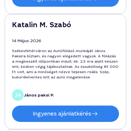
Katalin M. Szabó
14 Május 2026
Székesfehérváron az Autófóliázó munkáját János
Paksira bíztam, és nagyon elégedett vagyok. A fóliázás
a megbeszélt időpontban indult, kb. 2,5 óra alatt készen
lett, közben végig tájékoztattak. Az összköltség 85 000
Ft volt, ami a minőséget nézve teljesen reális. Szép,
buborékmentes lett az autó megjelenése.
János paksi P.
Ingyenes ajánlatkérés