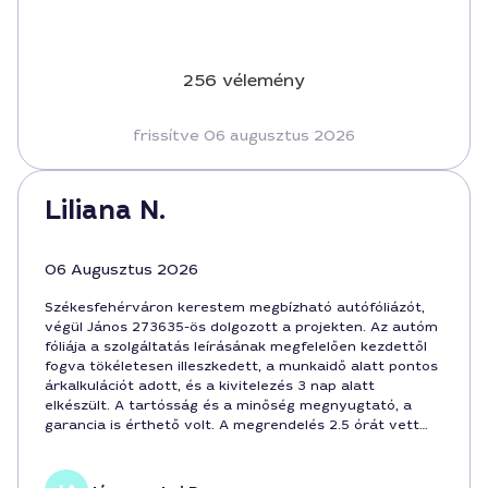
256 vélemény
frissítve 06 augusztus 2026
Liliana N.
06 Augusztus 2026
Székesfehérváron kerestem megbízható autófóliázót,
végül János 273635-ös dolgozott a projekten. Az autóm
fóliája a szolgáltatás leírásának megfelelően kezdettől
fogva tökéletesen illeszkedett, a munkaidő alatt pontos
árkalkulációt adott, és a kivitelezés 3 nap alatt
elkészült. A tartósság és a minőség megnyugtató, a
garancia is érthető volt. A megrendelés 2.5 órát vett
igénybe, az összeg pedig 180000 Ft volt, amely ár-
érték arányban kiváló.