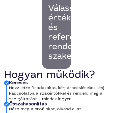
Válassz
értékelésekkel
és
referenciákkal
rendelkező
szakembert!
Hogyan működik?
Keresés
Hozz létre feladatokat, kérj árbecsléseket, lépj
kapcsolatba a szakértőkkel és rendeld meg a
szolgáltatást – mindez ingyen
Összahasonlítás
Nézd meg a profilokat, olvasd el az