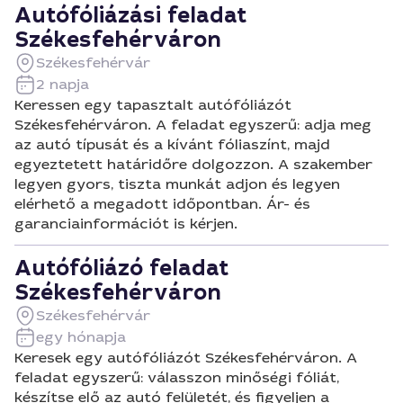
Autófóliázási feladat
Székesfehérváron
Székesfehérvár
2 napja
Keressen egy tapasztalt autófóliázót
Székesfehérváron. A feladat egyszerű: adja meg
az autó típusát és a kívánt fóliaszínt, majd
egyeztetett határidőre dolgozzon. A szakember
legyen gyors, tiszta munkát adjon és legyen
elérhető a megadott időpontban. Ár- és
garanciainformációt is kérjen.
Autófóliázó feladat
Székesfehérváron
Székesfehérvár
egy hónapja
Keresek egy autófóliázót Székesfehérváron. A
feladat egyszerű: válasszon minőségi fóliát,
készítse elő az autó felületét, és figyeljen a