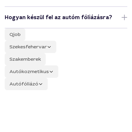
Hogyan készül fel az autóm fóliázásra?
Qjob
Szekesfehervar
Szakemberek
Autókozmetikus
Autófóliázó