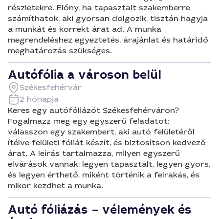
részletekre. Előny, ha tapasztalt szakemberre
számíthatok, aki gyorsan dolgozik, tisztán hagyja
a munkát és korrekt árat ad. A munka
megrendeléshez egyeztetés, árajánlat és határidő
meghatározás szükséges.
Autófólia a városon belül
Székesfehérvár
2 hónapja
Keres egy autófóliázót Székesfehérváron?
Fogalmazz meg egy egyszerű feladatot:
válasszon egy szakembert, aki autó felületéről
ítélve felületi fóliát készít, és biztosítson kedvező
árat. A leírás tartalmazza, milyen egyszerű
elvárások vannak: legyen tapasztalt, legyen gyors,
és legyen érthető, miként történik a felrakás, és
mikor kezdhet a munka.
Autó fóliázás – vélemények és