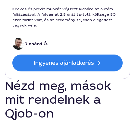
Kedves és precíz munkát végzett Richárd az autóm
fóliázásával. A folyamat 2,5 órát tartott, költsége 50
ezer forint volt, és az eredmény teljesen elégedett
vagyok vele.
Richárd Ó.
Ingyenes ajánlatkérés
Nézd meg, mások
mit rendelnek a
Qjob-on