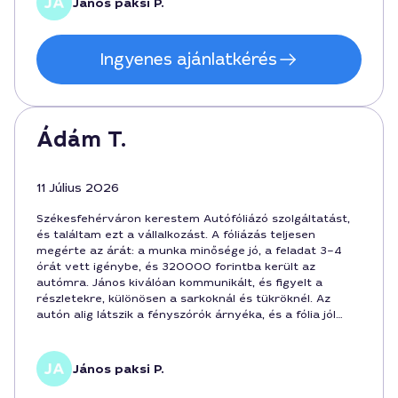
János paksi P.
Ingyenes ajánlatkérés
Ádám T.
11 Július 2026
Székesfehérváron kerestem Autófóliázó szolgáltatást,
és találtam ezt a vállalkozást. A fóliázás teljesen
megérte az árát: a munka minősége jó, a feladat 3–4
órát vett igénybe, és 320000 forintba került az
autómra. János kiválóan kommunikált, és figyelt a
részletekre, különösen a sarkoknál és tükröknél. Az
autón alig látszik a fényszórók árnyéka, és a fólia jól
illeszkedik a felülethez. Összességében elégedett
vagyok a Székesfehérvár belvárosában végzett
professzionális munkával, köszönöm a gondoskodó
János paksi P.
hozzáállást és a pontos ütemtervet.