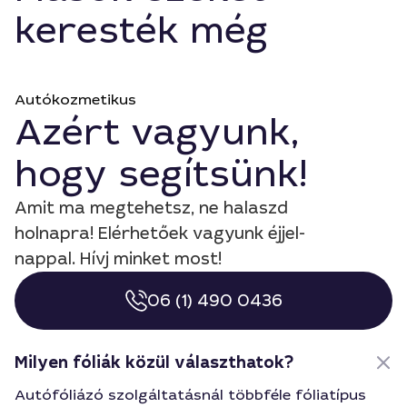
keresték még
Autókozmetikus
Azért vagyunk,
hogy segítsünk!
Amit ma megtehetsz, ne halaszd
holnapra! Elérhetőek vagyunk éjjel-
nappal. Hívj minket most!
06 (1) 490 0436
Milyen fóliák közül választhatok?
Autófóliázó szolgáltatásnál többféle fóliatípus