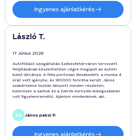
Ingyenes ajánlatkérés
László T.
17 Június 2026
Autófóliázó szolgáltatás Székesfehérváron tervezett
felújításának köszönhetően végre megújult az autóm
külső látványa. A fólia pontosan illeszkedett, a munka 4
órát vett igénybe, és 180000 forintba került. János
szakértelme tisztán látszott minden részleten,
különösen a sarkok és a tükrök környéki kidolgozásban
volt figyelemreméltó. Ajánlom mindenkinek, aki
megbízható fóliázást keres a városban.
János paksi P.
Ingyenes ajánlatkérés