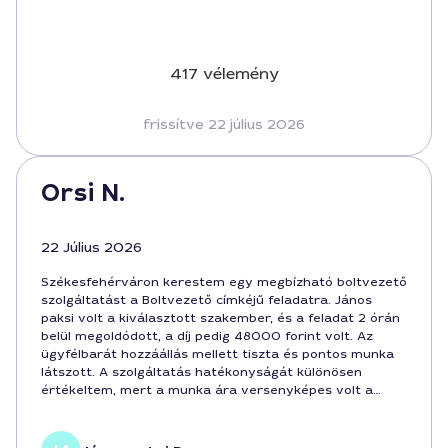
417 vélemény
frissítve 22 július 2026
Orsi N.
22 Július 2026
Székesfehérváron kerestem egy megbízható boltvezető
szolgáltatást a Boltvezető címkéjű feladatra. János
paksi volt a kiválasztott szakember, és a feladat 2 órán
belül megoldódott, a díj pedig 48000 forint volt. Az
ügyfélbarát hozzáállás mellett tiszta és pontos munka
látszott. A szolgáltatás hatékonyságát különösen
értékeltem, mert a munka ára versenyképes volt a
piacon. Ajánlani tudom mindenkinek Székesfehérváron,
aki hosszú távú partnerre törekszik e területen.