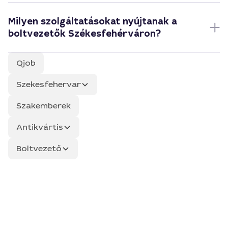
Milyen szolgáltatásokat nyújtanak a
boltvezetők Székesfehérváron?
Qjob
Szekesfehervar
Szakemberek
Antikvártis
Boltvezető