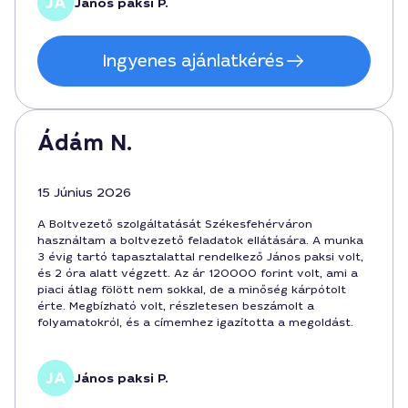
János paksi P.
Ingyenes ajánlatkérés
Ádám N.
15 Június 2026
A Boltvezető szolgáltatását Székesfehérváron
használtam a boltvezető feladatok ellátására. A munka
3 évig tartó tapasztalattal rendelkező János paksi volt,
és 2 óra alatt végzett. Az ár 120000 forint volt, ami a
piaci átlag fölött nem sokkal, de a minőség kárpótolt
érte. Megbízható volt, részletesen beszámolt a
folyamatokról, és a címemhez igazította a megoldást.
János paksi P.