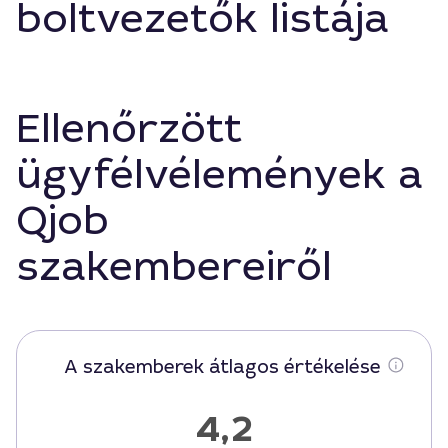
boltvezetők listája
Ellenőrzött
ügyfélvélemények a
Qjob
szakembereiről
A szakemberek átlagos értékelése
4,2