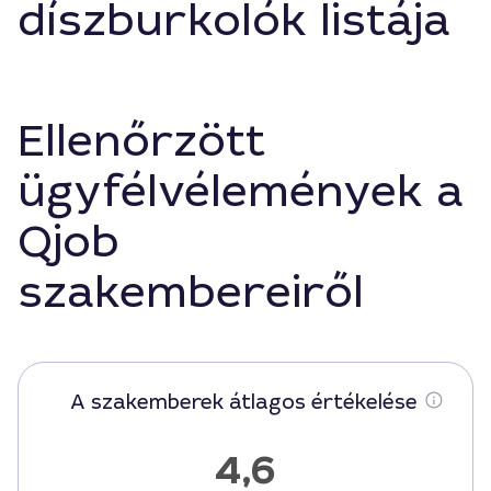
díszburkolók listája
Ellenőrzött
ügyfélvélemények a
Qjob
szakembereiről
A szakemberek átlagos értékelése
4,6