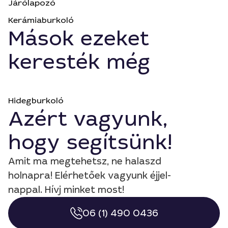
Járólapozó
Kerámiaburkoló
Mások ezeket
keresték még
Hidegburkoló
Azért vagyunk,
hogy segítsünk!
Amit ma megtehetsz, ne halaszd
holnapra! Elérhetőek vagyunk éjjel-
nappal. Hívj minket most!
06 (1) 490 0436