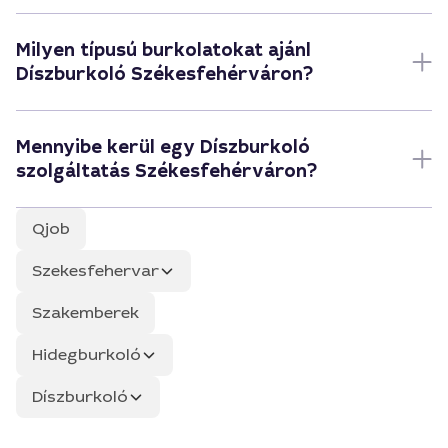
Milyen típusú burkolatokat ajánl
Díszburkoló Székesfehérváron?
Mennyibe kerül egy Díszburkoló
szolgáltatás Székesfehérváron?
Qjob
Szekesfehervar
Szakemberek
Hidegburkoló
Díszburkoló