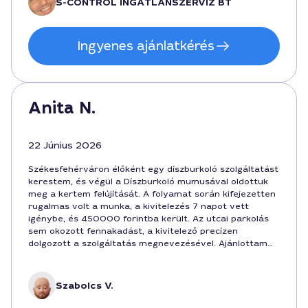
S-CONTROL INGATLANSZERVÍZ BT
Ingyenes ajánlatkérés
Anita N.
22 Június 2026
Székesfehérváron élőként egy díszburkoló szolgáltatást
kerestem, és végül a Díszburkoló mumusával oldottuk
meg a kertem felújítását. A folyamat során kifejezetten
rugalmas volt a munka, a kivitelezés 7 napot vett
igénybe, és 450000 forintba került. Az utcai parkolás
sem okozott fennakadást, a kivitelező precízen
dolgozott a szolgáltatás megnevezésével. Ajánlottam
ismerősöknek a vállalkozást, mert megérte összekötni a
megrendeléseket a városban, és a díszburkoló
Székesfehérváron végzett munkája kiemelkedő.
Szabolcs V.