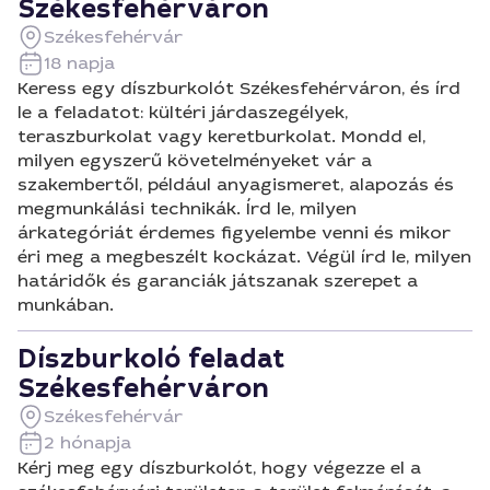
Székesfehérváron
Székesfehérvár
18 napja
Keress egy díszburkolót Székesfehérváron, és írd
le a feladatot: kültéri járdaszegélyek,
teraszburkolat vagy keretburkolat. Mondd el,
milyen egyszerű követelményeket vár a
szakembertől, például anyagismeret, alapozás és
megmunkálási technikák. Írd le, milyen
árkategóriát érdemes figyelembe venni és mikor
éri meg a megbeszélt kockázat. Végül írd le, milyen
határidők és garanciák játszanak szerepet a
munkában.
Díszburkoló feladat
Székesfehérváron
Székesfehérvár
2 hónapja
Kérj meg egy díszburkolót, hogy végezze el a