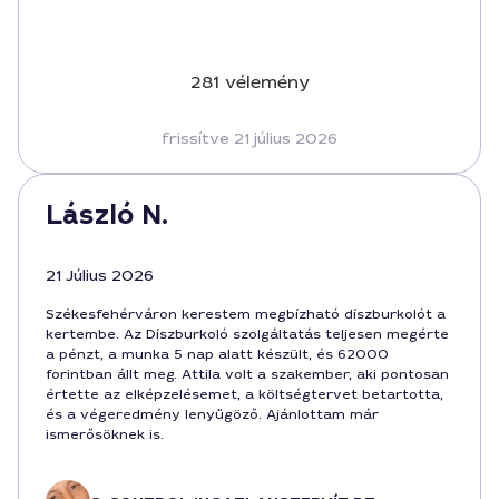
281 vélemény
frissítve 21 július 2026
László N.
21 Július 2026
Székesfehérváron kerestem megbízható díszburkolót a
kertembe. Az Díszburkoló szolgáltatás teljesen megérte
a pénzt, a munka 5 nap alatt készült, és 62000
forintban állt meg. Attila volt a szakember, aki pontosan
értette az elképzelésemet, a költségtervet betartotta,
és a végeredmény lenyűgöző. Ajánlottam már
ismerősöknek is.