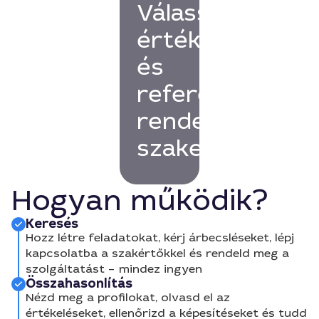
Válassz
értékelésekkel
és
referenciákkal
rendelkező
szakembert!
Hogyan működik?
Keresés
Hozz létre feladatokat, kérj árbecsléseket, lépj
kapcsolatba a szakértőkkel és rendeld meg a
szolgáltatást – mindez ingyen
Összahasonlítás
Nézd meg a profilokat, olvasd el az
értékeléseket, ellenőrizd a képesítéseket és tudd