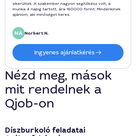
sikerültek. A szakember nagyon segítőkész volt, a
munka 4 napig tartott, ára 160000 forint. Mindenkinek
ajánlom, aki minőséget keres.
Norbert N.
Ingyenes ajánlatkérés
Nézd meg, mások
mit rendelnek a
Qjob-on
Díszburkoló feladatai