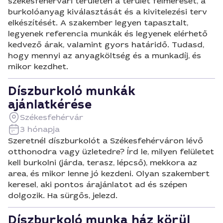
székesfehérvári területen a terület felmérését, a
burkolóanyag kiválasztását és a kivitelezési terv
elkészítését. A szakember legyen tapasztalt,
legyenek referencia munkák és legyenek elérhető
kedvező árak, valamint gyors határidő. Tudasd,
hogy mennyi az anyagköltség és a munkadíj, és
mikor kezdhet.
Díszburkoló munkák
ajánlatkérése
Székesfehérvár
3 hónapja
Szeretnél díszburkolót a Székesfehérváron lévő
otthonodra vagy üzletedre? Írd le, milyen felületet
kell burkolni (járda, terasz, lépcső), mekkora az
area, és mikor lenne jó kezdeni. Olyan szakembert
keresel, aki pontos árajánlatot ad és szépen
dolgozik. Ha sürgős, jelezd.
Díszburkoló munka ház körül