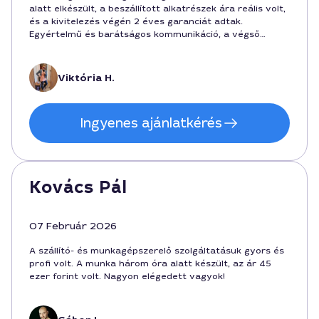
alatt elkészült, a beszállított alkatrészek ára reális volt,
és a kivitelezés végén 2 éves garanciát adtak.
Egyértelmű és barátságos kommunikáció, a végső
költségvetés pontosan stimmelt a helyszínen kapott
ajánlathoz képest.
Viktória H.
Ingyenes ajánlatkérés
Kovács Pál
07 Február 2026
A szállító- és munkagépszerelő szolgáltatásuk gyors és
profi volt. A munka három óra alatt készült, az ár 45
ezer forint volt. Nagyon elégedett vagyok!