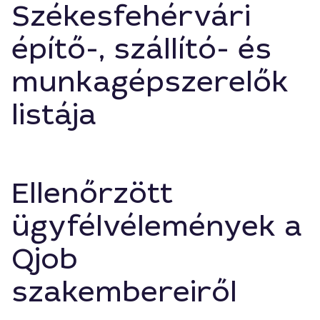
Székesfehérvári
építő-, szállító- és
munkagépszerelők
listája
Ellenőrzött
ügyfélvélemények a
Qjob
szakembereiről