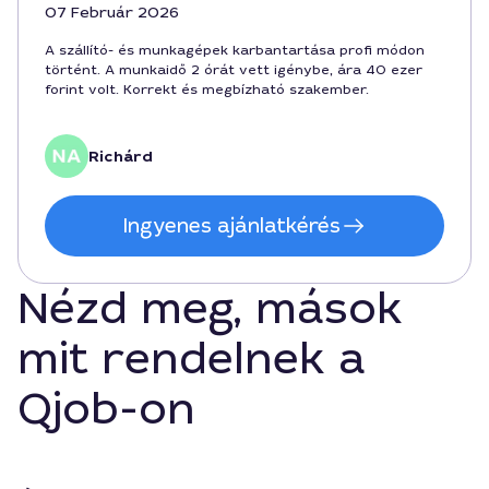
07 Február 2026
A szállító- és munkagépek karbantartása profi módon
történt. A munkaidő 2 órát vett igénybe, ára 40 ezer
forint volt. Korrekt és megbízható szakember.
Richárd
Ingyenes ajánlatkérés
Nézd meg, mások
mit rendelnek a
Qjob-on