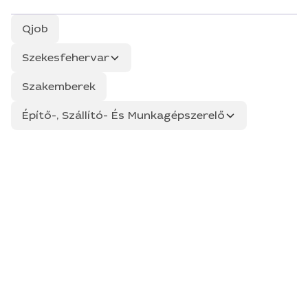
Qjob
Szekesfehervar
Szakemberek
Építő-, Szállító- És Munkagépszerelő