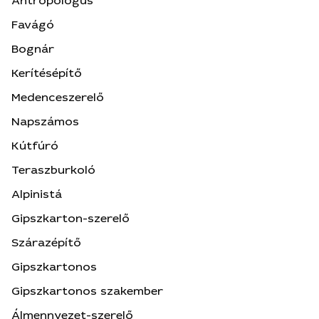
Antropológus
Favágó
Bognár
Kerítésépítő
Medenceszerelő
Napszámos
Kútfúró
Teraszburkoló
Alpinistá
Gipszkarton-szerelő
Szárazépítő
Gipszkartonos
Gipszkartonos szakember
Álmennyezet-szerelő