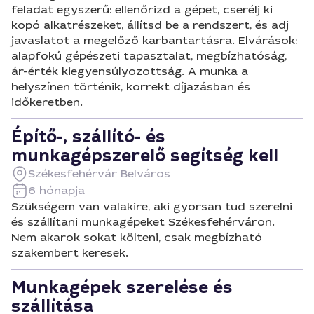
feladat egyszerű: ellenőrizd a gépet, cserélj ki
kopó alkatrészeket, állítsd be a rendszert, és adj
javaslatot a megelőző karbantartásra. Elvárások:
alapfokú gépészeti tapasztalat, megbízhatóság,
ár-érték kiegyensúlyozottság. A munka a
helyszínen történik, korrekt díjazásban és
időkeretben.
Építő-, szállító- és
munkagépszerelő segítség kell
Székesfehérvár Belváros
6 hónapja
Szükségem van valakire, aki gyorsan tud szerelni
és szállítani munkagépeket Székesfehérváron.
Nem akarok sokat költeni, csak megbízható
szakembert keresek.
Munkagépek szerelése és
szállítása