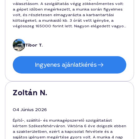
választásom. A szolgáltatás végig zökkenőmentes volt:
a gépet időben megérkezett, a munka során figyelmes
volt, és részletesen elmagyarázta a karbantartási
költségeket; a munkaidő kb. 3 órát vett igénybe, a
végösszeg 165000 forint lett. Nagyon elégedett vagyok
a végeredménnyel és a hasznos tanácsokkal a jövőre
nézve.
Tibor T.
Ingyenes ajánlatkérés
Zoltán N.
04 Június 2026
Építő-, szállító- és munkagépszerelő szolgáltatást
kértem Székesfehérváron. Viktória 6 éve dolgozik ebben
a szakterületben, ezért a kapcsolat felvétele és a
sajátos igényem megértése gyors volt. A munka 4 nap