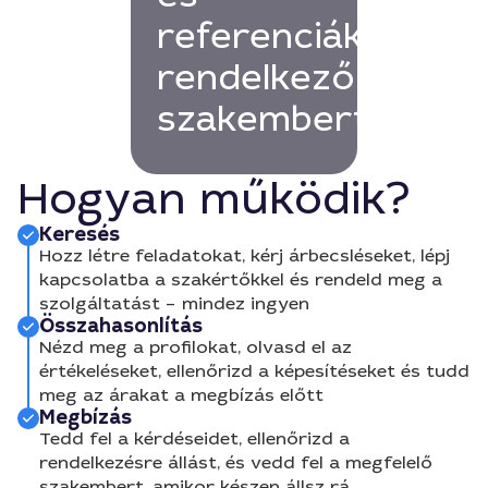
referenciákkal
rendelkező
szakembert!
Hogyan működik?
Keresés
Hozz létre feladatokat, kérj árbecsléseket, lépj
kapcsolatba a szakértőkkel és rendeld meg a
szolgáltatást – mindez ingyen
Összahasonlítás
Nézd meg a profilokat, olvasd el az
értékeléseket, ellenőrizd a képesítéseket és tudd
meg az árakat a megbízás előtt
Megbízás
Tedd fel a kérdéseidet, ellenőrizd a
rendelkezésre állást, és vedd fel a megfelelő
szakembert, amikor készen állsz rá