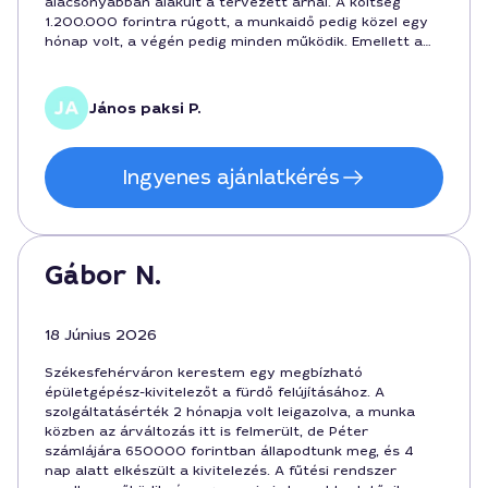
alacsonyabban alakult a tervezett árnál. A költség
1.200.000 forintra rúgott, a munkaidő pedig közel egy
hónap volt, a végén pedig minden működik. Emellett a
kommunikáció gördülékeny volt, a helyszíni felmérés és
az ütemterv egyaránt megbízhatóvá tette a
folyamatot. Ajánlom Székesfehérváron élő
János paksi P.
ismerőseimnek.
Ingyenes ajánlatkérés
Gábor N.
18 Június 2026
Székesfehérváron kerestem egy megbízható
épületgépész-kivitelezőt a fürdő felújításához. A
szolgáltatásérték 2 hónapja volt leigazolva, a munka
közben az árváltozás itt is felmerült, de Péter
számlájára 650000 forintban állapodtunk meg, és 4
nap alatt elkészült a kivitelezés. A fűtési rendszer