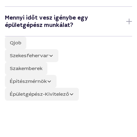
Mennyi időt vesz igénybe egy
épületgépész munkálat?
Qjob
Szekesfehervar
Szakemberek
Építészmérnök
Épületgépész-Kivitelező