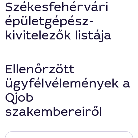
Székesfehérvári
épületgépész-
kivitelezők listája
Ellenőrzött
ügyfélvélemények a
Qjob
szakembereiről