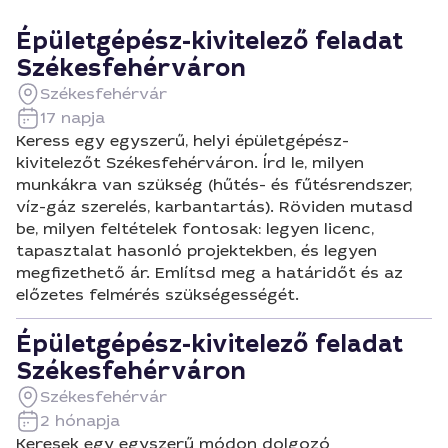
Épületgépész-kivitelező feladat
Székesfehérváron
Székesfehérvár
17 napja
Keress egy egyszerű, helyi épületgépész-
kivitelezőt Székesfehérváron. Írd le, milyen
munkákra van szükség (hűtés- és fűtésrendszer,
víz-gáz szerelés, karbantartás). Röviden mutasd
be, milyen feltételek fontosak: legyen licenc,
tapasztalat hasonló projektekben, és legyen
megfizethető ár. Említsd meg a határidőt és az
előzetes felmérés szükségességét.
Épületgépész-kivitelező feladat
Székesfehérváron
Székesfehérvár
2 hónapja
Keresek egy egyszerű módon dolgozó