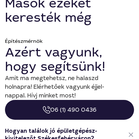
Mások ezeket
keresték még
Építészmérnök
Azért vagyunk,
hogy segítsünk!
Amit ma megtehetsz, ne halaszd
holnapra! Elérhetőek vagyunk éjjel-
nappal. Hívj minket most!
06 (1) 490 0436
Hogyan találok jó épületgépész-
kivitelezőt Székesfehérváron?