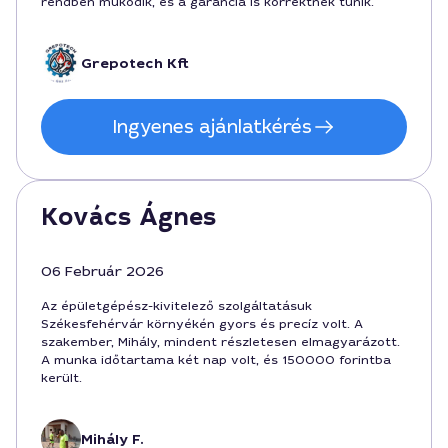
rendben működik, és a garancia is korrektnek tűnik.
Grepotech Kft
Ingyenes ajánlatkérés
Kovács Ágnes
06 Február 2026
Az épületgépész-kivitelező szolgáltatásuk
Székesfehérvár környékén gyors és precíz volt. A
szakember, Mihály, mindent részletesen elmagyarázott.
A munka időtartama két nap volt, és 150000 forintba
került.
Mihály F.