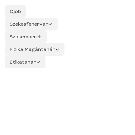
Qjob
Szekesfehervar
Szakemberek
Fizika Magántanár
Etikatanár