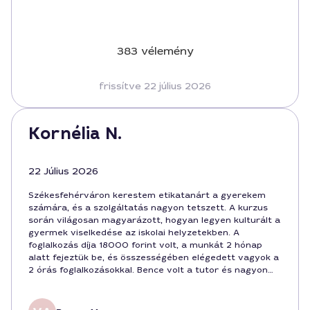
383 vélemény
frissítve 22 július 2026
Kornélia N.
22 Július 2026
Székesfehérváron kerestem etikatanárt a gyerekem
számára, és a szolgáltatás nagyon tetszett. A kurzus
során világosan magyarázott, hogyan legyen kulturált a
gyermek viselkedése az iskolai helyzetekben. A
foglalkozás díja 18000 forint volt, a munkát 2 hónap
alatt fejeztük be, és összességében elégedett vagyok a
2 órás foglalkozásokkal. Bence volt a tutor és nagyon
kedves, szakmailag felkészült, az őszi program is
mellékelve volt.