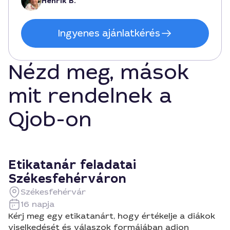
Henrik B.
Ingyenes ajánlatkérés
Nézd meg, mások
mit rendelnek a
Qjob-on
Etikatanár feladatai
Székesfehérváron
Székesfehérvár
16 napja
Kérj meg egy etikatanárt, hogy értékelje a diákok
viselkedését és válaszok formájában adjon