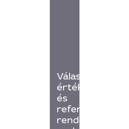
Válassz
értékelésekkel
és
referenciákkal
rendelkező