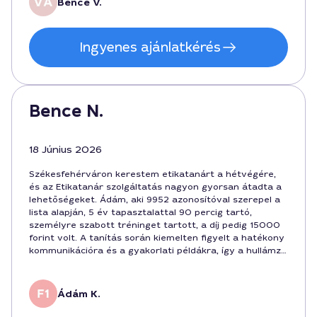
Bence V.
Ingyenes ajánlatkérés
Bence N.
18 Június 2026
Székesfehérváron kerestem etikatanárt a hétvégére,
és az Etikatanár szolgáltatás nagyon gyorsan átadta a
lehetőségeket. Ádám, aki 9952 azonosítóval szerepel a
lista alapján, 5 év tapasztalattal 90 percig tartó,
személyre szabott tréninget tartott, a díj pedig 15000
forint volt. A tanítás során kiemelten figyelt a hatékony
kommunikációra és a gyakorlati példákra, így a hullámzó
nap végére már magabiztosabban kezeltem a
bánásmód és a viselkedés hatásait Székesfehérváron.
Köszönöm a profizmust!
Ádám K.