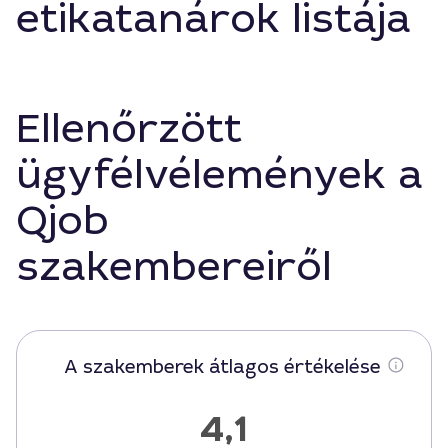
etikatanárok listája
Ellenőrzött
ügyfélvélemények a
Qjob
szakembereiről
A szakemberek átlagos értékelése
4,1