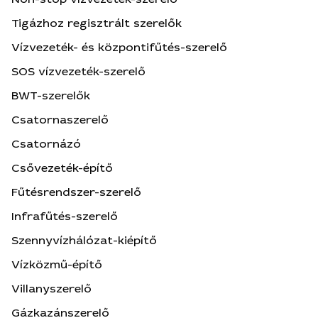
Tigázhoz regisztrált szerelők
Vízvezeték- és központifűtés-szerelő
SOS vízvezeték-szerelő
BWT-szerelők
Csatornaszerelő
Csatornázó
Csővezeték-építő
Fűtésrendszer-szerelő
Infrafűtés-szerelő
Szennyvízhálózat-kiépítő
Vízközmű-építő
Villanyszerelő
Gázkazánszerelő