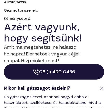
Antikvártis
Gázmotorszerelő
Kéményseprő
Azért vagyunk,
hogy segítsünk!
Amit ma megtehetsz, ne halaszd
holnapra! Elérhetőek vagyunk éjjel-
nappal. Hívj minket most!
06 (1) 490 0436
Mikor kell gázszagot észlelni?
Ha gázszagot érzel, azonnal hagyd abba a
használatot, szellőztess, és haladéktalanul hívd a