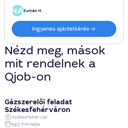
Zoltán H.
Ingyenes ajánlatkérés
Nézd meg, mások
mit rendelnek a
Qjob-on
Gázszerelői feladat
Székesfehérváron
Székesfehérvár
egy hónapja