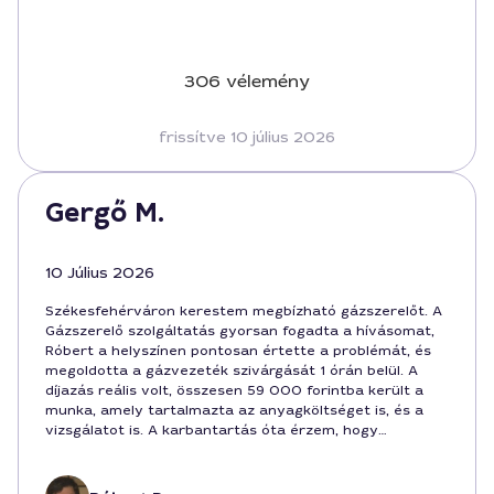
306 vélemény
frissítve 10 július 2026
Gergő M.
10 Július 2026
Székesfehérváron kerestem megbízható gázszerelőt. A
Gázszerelő szolgáltatás gyorsan fogadta a hívásomat,
Róbert a helyszínen pontosan értette a problémát, és
megoldotta a gázvezeték szivárgását 1 órán belül. A
díjazás reális volt, összesen 59 000 forintba került a
munka, amely tartalmazta az anyagköltséget is, és a
vizsgálatot is. A karbantartás óta érzem, hogy
biztonságosabb otthon van, köszönöm a kiválót munkát
Székesfehérvár központjában sürgős javítással.