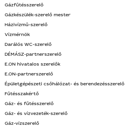
Gázfűtésszerelő
Gázkészülék-szerelő mester
Házivízmű-szerelő
Vízmérnök
Darálós WC-szerelő
DÉMÁSZ-partnerszerelő
E.ON hivatalos szerelők
E.ON-partnerszerelő
Épületgépészeti csőhálózat- és berendezésszerelő
Fűtésszakértő
Gáz- és fűtésszerelő
Gáz- és vízvezeték-szerelő
Gáz-vízszerelő