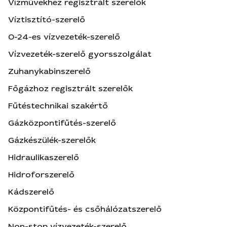
Vízművekhez regisztrált szerelők
Víztisztító-szerelő
0-24-es vízvezeték-szerelő
Vízvezeték-szerelő gyorsszolgálat
Zuhanykabinszerelő
Főgázhoz regisztrált szerelők
Fűtéstechnikai szakértő
Gázközpontifűtés-szerelő
Gázkészülék-szerelők
Hidraulikaszerelő
Hidroforszerelő
Kádszerelő
Központifűtés- és csőhálózatszerelő
Non-stop vízvezeték-szerelő