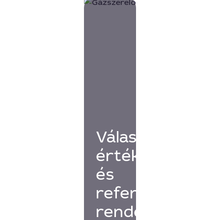
Válassz
értékelésekkel
és
referenciákkal
rendelkező