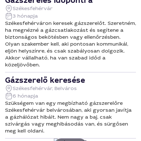
Gázszerelés időpontra
Székesfehérvár
3 hónapja
Székesfehérváron keresek gázszerelőt. Szeretném,
ha megnézné a gázcsatlakozást és segítene a
biztonságos bekötésben vagy ellenőrzésben.
Olyan szakember kell, aki pontosan kommunikál,
eljön helyszínre, és csak szabályosan dolgozik.
Akkor vállalható, ha van szabad időd a
közeljövőben.
Gázszerelő keresése
Székesfehérvár, Belváros
6 hónapja
Szükségem van egy megbízható gázszerelőre
Székesfehérvár belvárosában, aki gyorsan javítja
a gázhálózat hibáit. Nem nagy a baj, csak
szivárgás vagy meghibásodás van, és sürgősen
meg kell oldani.