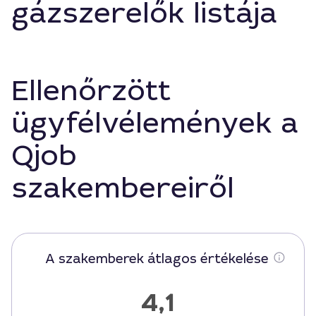
gázszerelők listája
Ellenőrzött
ügyfélvélemények a
Qjob
szakembereiről
A szakemberek átlagos értékelése
4,1