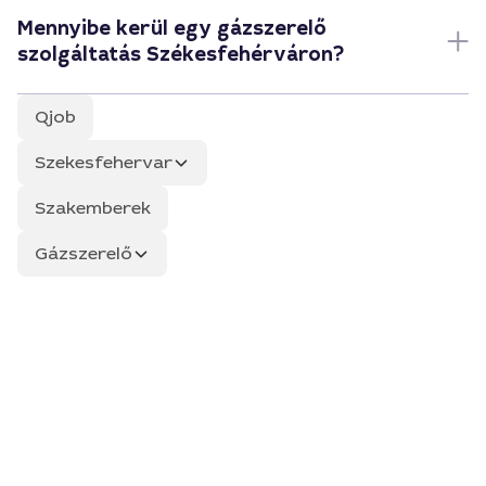
Mennyibe kerül egy gázszerelő
szolgáltatás Székesfehérváron?
Qjob
Szekesfehervar
Szakemberek
Gázszerelő