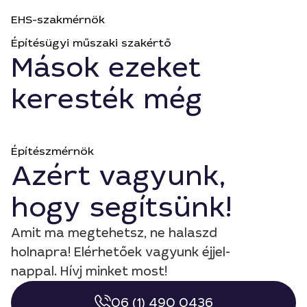
EHS-szakmérnök
Építésügyi műszaki szakértő
Mások ezeket
keresték még
Építészmérnök
Azért vagyunk,
hogy segítsünk!
Amit ma megtehetsz, ne halaszd
holnapra! Elérhetőek vagyunk éjjel-
nappal. Hívj minket most!
06 (1) 490 0436