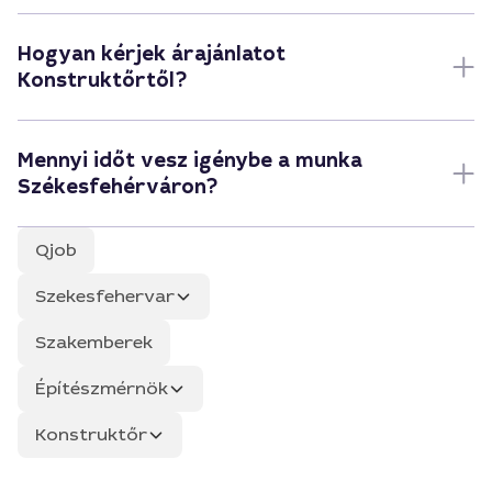
Hogyan kérjek árajánlatot
Konstruktőrtől?
Mennyi időt vesz igénybe a munka
Székesfehérváron?
Qjob
Szekesfehervar
Szakemberek
Építészmérnök
Konstruktőr