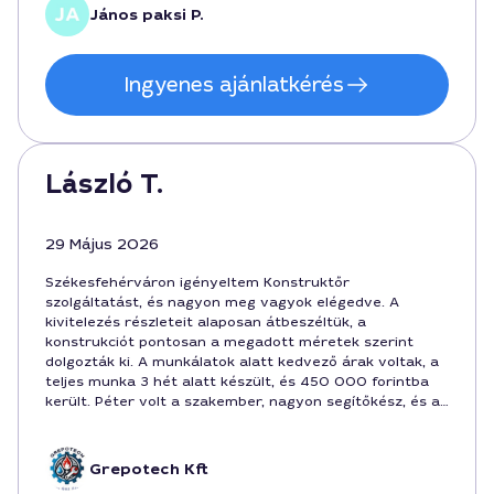
János paksi P.
Ingyenes ajánlatkérés
László T.
29 Május 2026
Székesfehérváron igényeltem Konstruktőr
szolgáltatást, és nagyon meg vagyok elégedve. A
kivitelezés részleteit alaposan átbeszéltük, a
konstrukciót pontosan a megadott méretek szerint
dolgozták ki. A munkálatok alatt kedvező árak voltak, a
teljes munka 3 hét alatt készült, és 450 000 forintba
került. Péter volt a szakember, nagyon segítőkész, és a
kommunikáció is zökkenőmentes volt.
Grepotech Kft