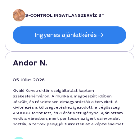
megoldásorientált volt.
S-CONTROL INGATLANSZERVÍZ BT
Ingyenes ajánlatkérés
Andor N.
05 Július 2026
Kiváló Konstruktőr szolgáltatást kaptam
Székesfehérváron. A munka a megbeszélt időben
készült, és részletesen elmagyarázták a terveket. A
kivitelezés a költségvetéshez igazodott, a végösszeg
450000 forint lett, és 8 órát vett igénybe. Ajánlottam
nekik a városban, mert pontosan az ígért színvonalat
hozták, a tervek pedig jól tükrözték az elképzeléseimet.