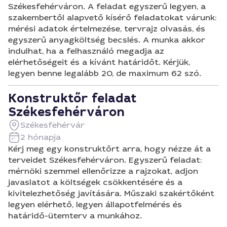
Székesfehérváron. A feladat egyszerű legyen, a
szakembertől alapvető kísérő feladatokat várunk:
mérési adatok értelmezése, tervrajz olvasás, és
egyszerű anyagköltség becslés. A munka akkor
indulhat, ha a felhasználó megadja az
elérhetőségeit és a kívánt határidőt. Kérjük,
legyen benne legalább 20, de maximum 62 szó.
Konstruktőr feladat
Székesfehérváron
Székesfehérvár
2 hónapja
Kérj meg egy konstruktőrt arra, hogy nézze át a
terveidet Székesfehérváron. Egyszerű feladat:
mérnöki szemmel ellenőrizze a rajzokat, adjon
javaslatot a költségek csökkentésére és a
kivitelezhetőség javítására. Műszaki szakértőként
legyen elérhető, legyen állapotfelmérés és
határidő-ütemterv a munkához.