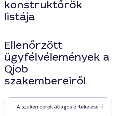
konstruktőrök
listája
Ellenőrzött
ügyfélvélemények a
Qjob
szakembereiről
A szakemberek átlagos értékelése