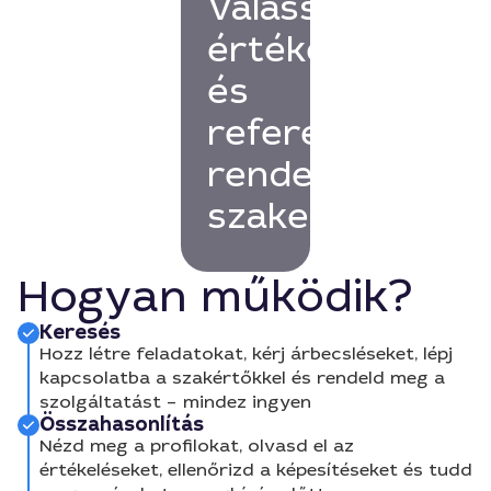
Válassz
értékelésekkel
és
referenciákkal
rendelkező
szakembert!
Hogyan működik?
Keresés
Hozz létre feladatokat, kérj árbecsléseket, lépj
kapcsolatba a szakértőkkel és rendeld meg a
szolgáltatást – mindez ingyen
Összahasonlítás
Nézd meg a profilokat, olvasd el az
értékeléseket, ellenőrizd a képesítéseket és tudd