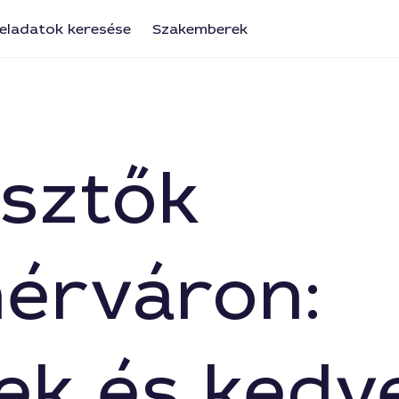
eladatok keresése
Szakemberek
esztők
érváron:
ek és kedv