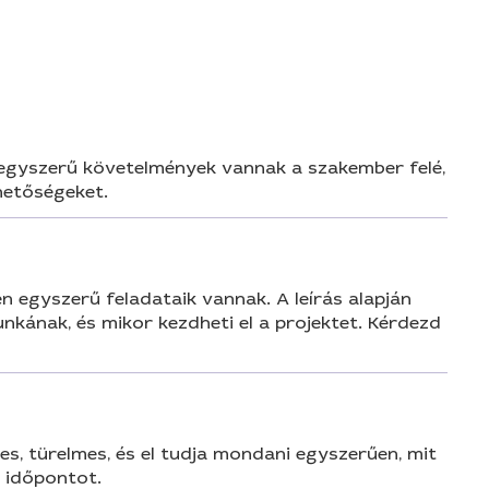
n
yen egyszerű követelmények vannak a szakember felé,
hetőségeket.
n egyszerű feladataik vannak. A leírás alapján
nkának, és mikor kezdheti el a projektet. Kérdezd
es, türelmes, és el tudja mondani egyszerűen, mit
s időpontot.