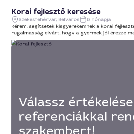
Korai fejlesztő keresése
Székesfehérvár, Belváros
6 hónapja
Kérem, segítsetek kisgyerekemnek a korai fejlesz
rugalmasság elvárt, hogy a gyermek jól érezze m
Válassz értékelése
referenciákkal ren
szakembert!