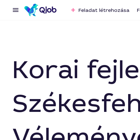
Feladat létrehozása
F
Korai fejl
Székesfeh
Vélemény