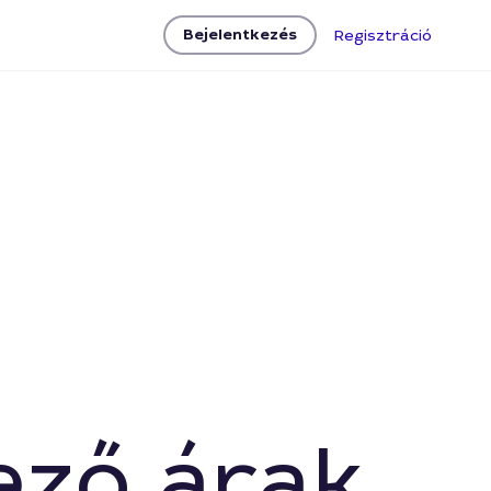
Bejelentkezés
Regisztráció
ező árak