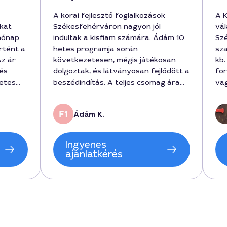
A korai fejlesztő foglalkozások
A K
kat
Székesfehérváron nagyon jól
vá
hónap
indultak a kisfiam számára. Ádám 10
Sz
rtént a
hetes programja során
sza
Az ár
következetesen, mégis játékosan
kb.
és
dolgoztak, és látványosan fejlődött a
for
letes
beszédindítás. A teljes csomag ára
va
, hogy
120 000 Ft volt, ami az eredményhez
mérten korrekt.
Ádám K.
Ingyenes
ajánlatkérés