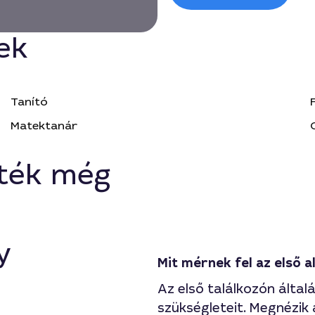
ek
Tanító
Matektanár
ték még
y
Mit mérnek fel az első 
Az első találkozón által
szükségleteit. Megnézik 