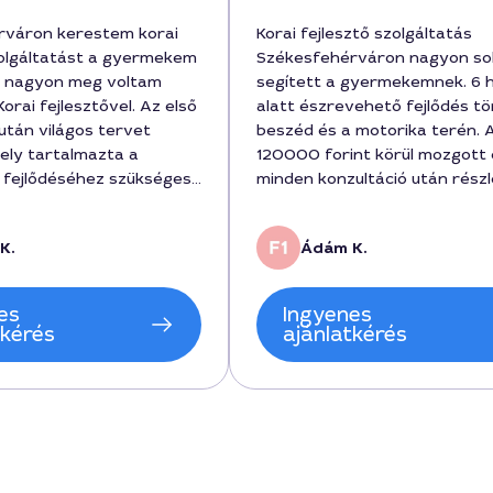
rváron kerestem korai
Korai fejlesztő szolgáltatás
zolgáltatást a gyermekem
Székesfehérváron nagyon so
s nagyon meg voltam
segített a gyermekemnek. 6 
orai fejlesztővel. Az első
alatt észrevehető fejlődés tö
után világos tervet
beszéd és a motorika terén. 
ely tartalmazta a
120000 forint körül mozgott 
fejlődéséhez szükséges
minden konzultáció után rész
 Ádám 9952-es szakember
feladatokat kaptunk otthonra
igyelemmel és
folytassuk a munkát.
K.
Ádám K.
dolgozott, a munka 6
 látványos
t hozott, az ár pedig
es
Ingyenes
t volt, ami reális az
tkérés
ajánlatkérés
eladatokhoz képest.
váron ez a szolgáltatás
ő és megbízható.