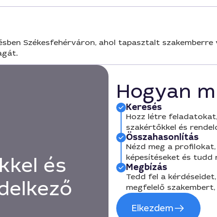
tésben Székesfehérváron, ahol tapasztalt szakemberre 
agát.
Hogyan m
Keresés
Hozz létre feladatokat,
szakértőkkel és rendel
Összahasonlítás
Nézd meg a profilokat, 
képesítéseket és tudd
kkel és
Megbízás
Tedd fel a kérdéseidet,
delkező
megfelelő szakembert, 
Elkezdem