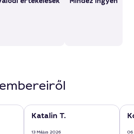
Valódi értékelések
Mindez ingyen
kembereiről
Katalin T.
K
13 Május 2026
06