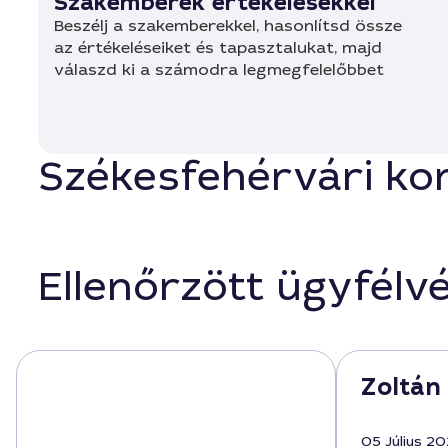
Szakemberek értékelésekkel
Beszélj a szakemberekkel, hasonlítsd össze
az értékeléseiket és tapasztalukat, majd
válaszd ki a számodra legmegfelelőbbet
Székesfehérvári kora
Ellenőrzött ügyfélv
Zoltán 
05 Július 2