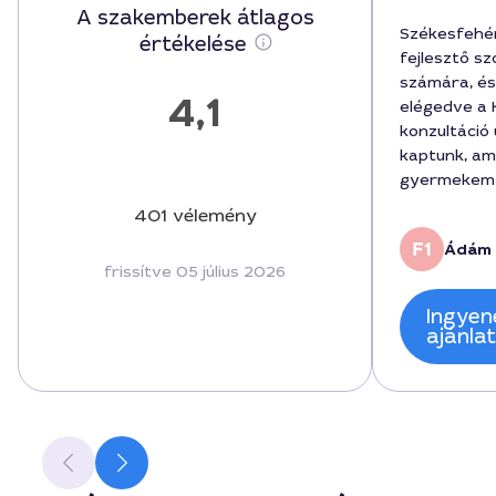
A szakemberek átlagos
Székesfehé
értékelése
fejlesztő s
számára, é
4,1
elégedve a K
konzultáció 
kaptunk, am
gyermekem 
lépéseket.
401 vélemény
személyes f
Ádám 
türelemmel 
frissítve 05 július 2026
hónap alatt
eredményeke
Ingyen
150000 forin
ajánla
elvégzett f
Székesfehér
megfizethet