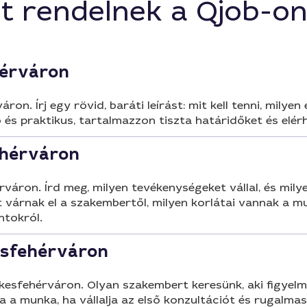
t rendelnek a Qjob-o
hérváron
áron. Írj egy rövid, baráti leírást: mit kell tenni, mil
ő és praktikus, tartalmazzon tiszta határidőket és elér
fehérváron
váron. Írd meg, milyen tevékenységeket vállal, és milye
 várnak el a szakembertől, milyen korlátai vannak a mu
ntokról.
esfehérváron
kesfehérváron. Olyan szakembert keresünk, aki figyelm
ba a munka, ha vállalja az első konzultációt és rugalma