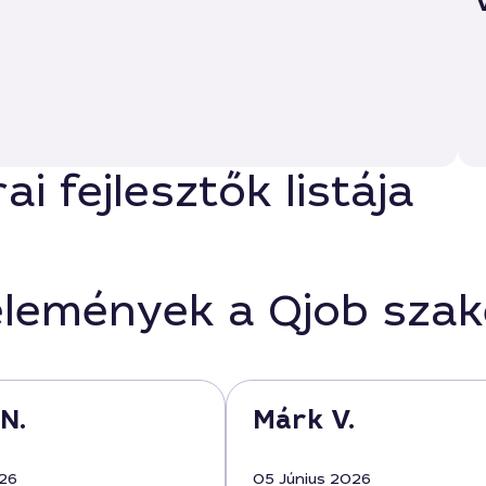
i fejlesztők listája
élemények a Qjob sza
N.
Márk V.
026
05 Június 2026