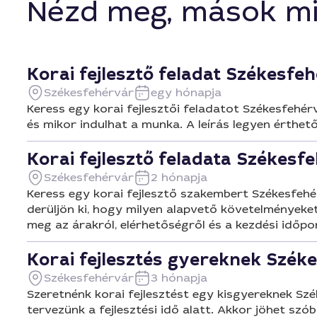
Nézd meg, mások mi
Korai fejlesztő feladat Székesfe
Székesfehérvár
egy hónapja
Keress egy korai fejlesztői feladatot Székesfehérv
és mikor indulhat a munka. A leírás legyen érthet
Korai fejlesztő feladata Székes
Székesfehérvár
2 hónapja
Keress egy korai fejlesztő szakembert Székesfehér
derüljön ki, hogy milyen alapvető követelményeket
meg az árakról, elérhetőségről és a kezdési időpo
Korai fejlesztés gyereknek Szék
Székesfehérvár
3 hónapja
Szeretnénk korai fejlesztést egy kisgyereknek Szé
tervezünk a fejlesztési idő alatt. Akkor jöhet szó