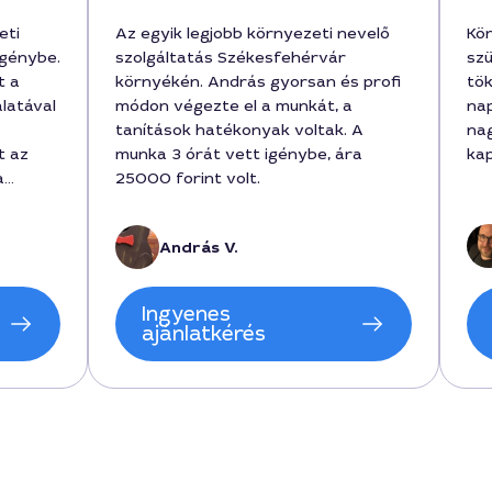
eti
Az egyik legjobb környezeti nevelő
Kö
igénybe.
szolgáltatás Székesfehérvár
szü
t a
környékén. András gyorsan és profi
tök
alatával
módon végezte el a munkát, a
nap
tanítások hatékonyak voltak. A
na
t az
munka 3 órát vett igénybe, ára
kap
a
25000 forint volt.
tékelés
András V.
ámítok
, az
Ingyenes
tes
ajánlatkérés
ásra.
zt a
alaki