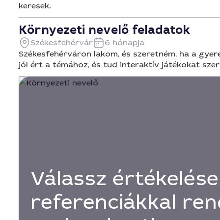
keresek.
Környezeti nevelő feladatok
Székesfehérvár
6 hónapja
Székesfehérváron lakom, és szeretném, ha a gyerek
jól ért a témához, és tud interaktív játékokat szer
Válassz értékelése
referenciákkal ren