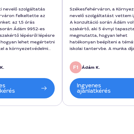
i nevelő szolgáltatás
Székesfehérváron, a Környez
váron felkeltette az
nevelő szolgáltatást vettem 
ket: az 1,5 órás
A konzultáció során Ádám vol
 során Ádám 9952-es
szakértő, aki 5 évnyi tapaszt
 szakértő lépésről lépésre
megmutatta, hogyan lehet
 hogyan lehet megértetni
hatékonyan beépíteni a témá
el a környezetvédelmi
iskolai tantervbe. A munka díj
munkaidő 2 óra volt, és a
68000 forint volt, a végső ér
orintban jelent meg,
szerint ár-érték arányban
K.
Ádám K.
etlen beszélgetéssel
korrektnek tűnik, és a projekt
 Színes példákkal és
jövőbeni fejlesztéseiben is sz
eladatokkal dolgozott, a
rá. Az ütemezés rugalmas volt
es
Ingyenes
esfehérvár kontextusát
anyagok érthetően és élveze
tkérés
ajánlatkérés
e a tartalomba. A
keretek között kerültek átad
sztán hangzottak, a
Székesfehérváron érdemes e
thetően felépített volt,
szolgáltatást választani, ha v
tatás ára reálisnak tűnt.
szeretné, hogy a gyerekek
aktívabban gondolkodjanak a
környezetről.