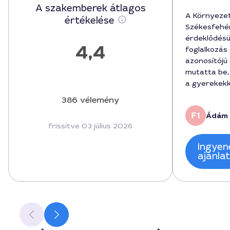
A szakemberek átlagos
A Környezet
értékelése
Székesfehér
érdeklődésün
4,4
foglalkozás
azonosítójú
mutatta be,
a gyerekekk
témákat. A 
386 vélemény
díj 120000 f
Ádám 
minden közv
frissítve 03 július 2026
kiegészítve.
interaktív f
Ingyen
város, Szék
ajánla
is beleépítv
mondatok ti
tananyag ér
és a szolgál