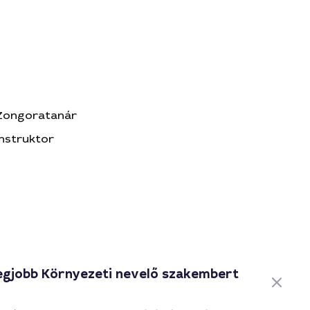
Zongoratanár
Instruktor
egjobb Környezeti nevelő szakembert