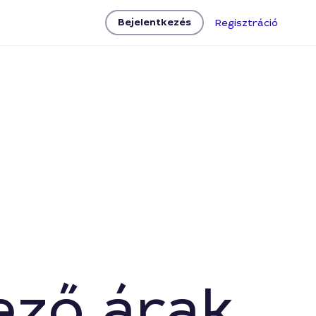
Bejelentkezés
Regisztráció
ező árak