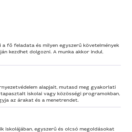
n
i a fő feladata és milyen egyszerű követelmények
pján kezdhet dolgozni. A munka akkor indul,
rnyezetvédelem alapjait, mutasd meg gyakorlati
 tapasztalt iskolai vagy közösségi programokban,
agyja az árakat és a menetrendet.
ik iskolájában, egyszerű és olcsó megoldásokat