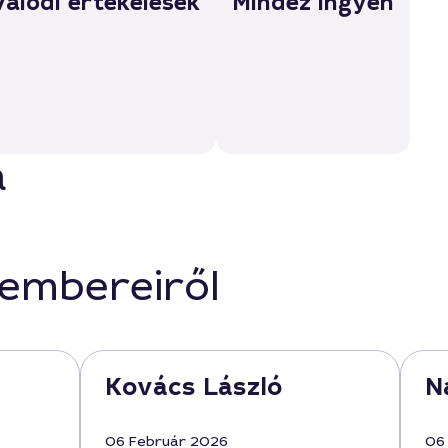
Valódi értékelések
Mindez ingyen
a
kembereiről
Kovács László
N
06 Február 2026
06