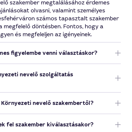
evelő szakember megtalálásához érdemes
ajánlásokat olvasni, valamint személyes
ékesfehérváron számos tapasztalt szakember
 a megfelelő döntésben. Fontos, hogy a
gyen és megfeleljen az igényeinek.
mes figyelembe venni választáskor?
yezeti nevelő szolgáltatás
t Környezeti nevelő szakembertől?
ek fel szakember kiválasztásakor?