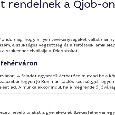
t rendelnek a Qjob-o
Mondd meg, hogy milyen tevékenységeket vállal, menny
szám, a szükséges végzettség és a feltételek, amik ala
a szakember elvállalja a feladatokat.
esfehérváron
rváron. A feladat egyszerű: érthetően mutasd be a kö
 szakember legyen jó Kommunikációs készséggel, legyen
ékelést ad. A munka akkor indul, ha a megrendelő jóváh
yezeti nevelő órákat a gyerekeknek Székesfehérvár egy