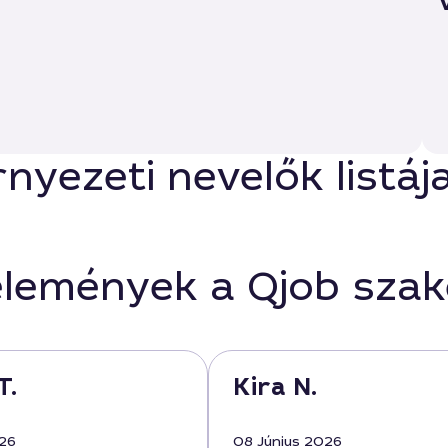
nyezeti nevelők listáj
élemények a Qjob sza
T.
Kira N.
026
08 Június 2026