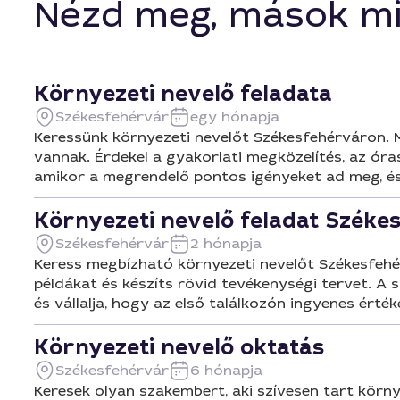
Nézd meg, mások mi
Környezeti nevelő feladata
Székesfehérvár
egy hónapja
Keressünk környezeti nevelőt Székesfehérváron. 
vannak. Érdekel a gyakorlati megközelítés, az óra
amikor a megrendelő pontos igényeket ad meg, és 
Környezeti nevelő feladat Szék
Székesfehérvár
2 hónapja
Keress megbízható környezeti nevelőt Székesfehé
példákat és készíts rövid tevékenységi tervet. A
és vállalja, hogy az első találkozón ingyenes ért
Környezeti nevelő oktatás
Székesfehérvár
6 hónapja
Keresek olyan szakembert, aki szívesen tart körn