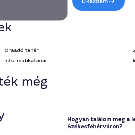
Elkezdem
ek
Óraadó tanár
Informatikatanár
ték még
y
Hogyan találom meg a l
Székesfehérváron?