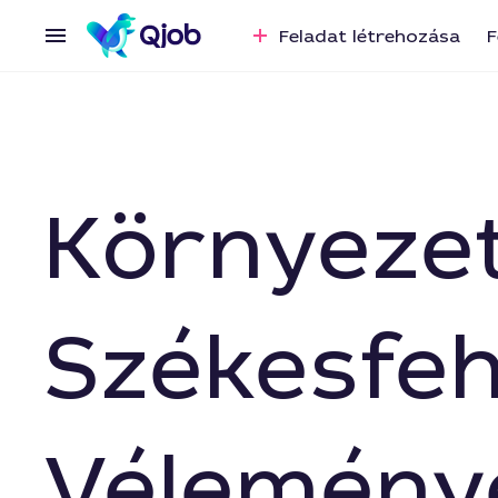
Feladat létrehozása
F
Környezet
Székesfeh
Vélemény