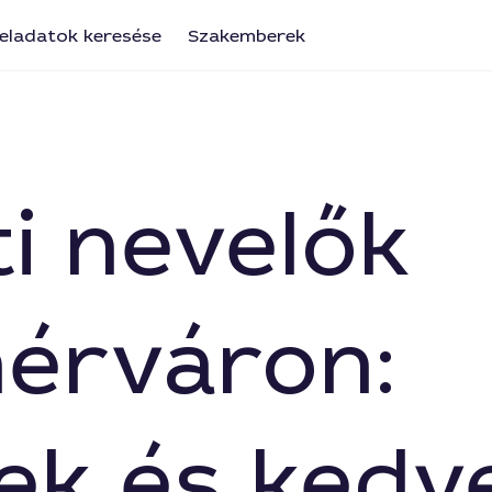
eladatok keresése
Szakemberek
i nevelők
érváron:
ek és kedv