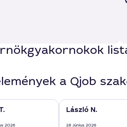
rnökgyakornokok list
élemények a Qjob sza
T.
László N.
us 2026
28 Június 2026