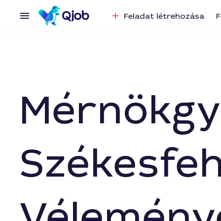
Feladat létrehozása
F
Mérnökgy
Székesfeh
Vélemény