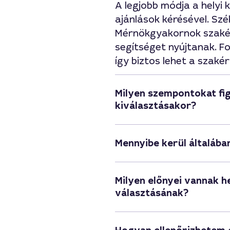
A legjobb módja a helyi
ajánlások kérésével. S
Mérnökgyakornok szakér
segítséget nyújtanak. F
így biztos lehet a szaké
Milyen szempontokat fi
kiválasztásakor?
Mennyibe kerül általáb
Milyen előnyei vannak 
választásának?