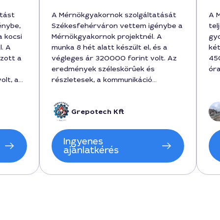
tást
A Mérnökgyakornok szolgáltatását
A 
énybe,
Székesfehérváron vettem igénybe a
tel
 kocsi
Mérnökgyakornok projektnél. A
gyo
l. A
munka 8 hét alatt készült el, és a
két
zott a
végleges ár 320000 forint volt. Az
450
eredmények széleskörűek és
ór
olt, a
részletesek, a kommunikáció
igénybe.
gördülékeny volt, a tanácsok
n
gyakorlatiasak. Az együttműködés
Grepotech Kft
és
során a szakértelem és a pontosság
érezhető volt, és minden költséget
tam a
előre egyeztettek. Nagyon jó élmény
Ingyenes
 mert
volt Péterrel dolgozni.
ajánlatkérés
lt a
oz a