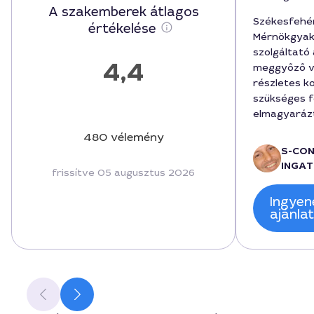
A szakemberek átlagos
Székesfehé
értékelése
Mérnökgyako
szolgáltató
4,4
meggyőző v
részletes k
szükséges f
elmagyarázt
költséget, 
480 vélemény
állapodott m
S-CO
férfi szakért
INGAT
frissítve 05 augusztus 2026
tapasztalat
feladataink
Ingyen
készségesen
ajánla
felmerült k
minősége és
kiemelkedő 
elérhető ve
egyértelmű 
megvalósít