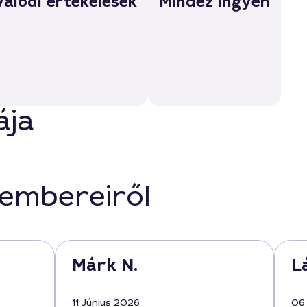
Valódi értékelések
Mindez ingyen
ája
kembereiről
Márk N.
L
11 Június 2026
06