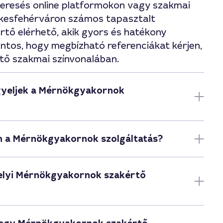
 keresés online platformokon vagy szakmai
zékesfehérváron számos tapasztalt
tő elérhető, akik gyors és hatékony
ontos, hogy megbízható referenciákat kérjen,
rtő szakmai színvonalában.
gyeljek a Mérnökgyakornok
an a Mérnökgyakornok szolgáltatás?
helyi Mérnökgyakornok szakértő