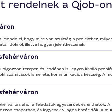
ornok szolgáltatás
t rendelnek a Qjob-o
rözi, és örömmel
ásoknak is.
áron
ondd el, hogy mire van szükség a projekthez, milyen 
határidőkről, illetve hogyan jelentkezzenek.
sfehérváron
lgozzon terepen és irodában is, legyen kiváló probl
öki számítások ismerete, kommunikációs készség. A mun
sfehérváron
érváron, ahol a feladatok egyszerűek és érthetők. A 
zzon csapatban, és legyenek világos határidők. A munk