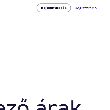
Bejelentkezés
Regisztráció
ező árak