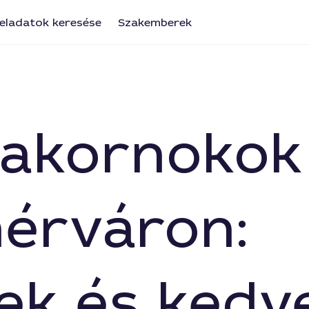
eladatok keresése
Szakemberek
akornokok
érváron:
ek és kedv