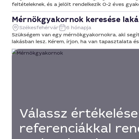
feltételeknek, és a jelölt rendelkezik 0-2 éves gyak
Mérnökgyakornok keresése laká
Székesfehérvár
6 hónapja
Szükségem van egy mérnökgyakornokra, aki segít 
lakásban lesz. Kérem, írjon, ha van tapasztalata é
Válassz értékelése
referenciákkal ren