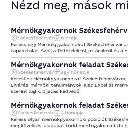
Mérnökgyak
Nézd meg, mások mi
szintjét tük
ajánlanám m
Mérnökgyakornok Székesfehérv
Székesfehérvár
6 órája
Keress egy Mérnökgyakornokot Székesfehérváron. M
tapasztalat. Szólj a feltételekről, az árakról és a 
Mérnökgyakornok feladat Széke
Székesfehérvár
egy hónapja
Keresünk Mérnökgyakornokot Székesfehérváron. Do
Elvárás: mérnöki tanulmányok, alap Excel és mérn
szerint zajlik, díjazás kedvező.
Mérnökgyakornok feladat Széke
Székesfehérvár
2 hónapja
Keress olyan mérnökgyakornoki pozíciót Székesfeh
megközelítés: alapokat tudd megfogalmazni, dolgo