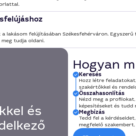
orlattal.
sfelújáshoz
a lakásom felújításában Székesfehérváron. Egyszerű fe
s meg tudja oldani.
Hogyan m
Keresés
Hozz létre feladatokat,
szakértőkkel és rendel
Összahasonlítás
Nézd meg a profilokat, 
képesítéseket és tudd
kkel és
Megbízás
Tedd fel a kérdéseidet,
delkező
megfelelő szakembert, 