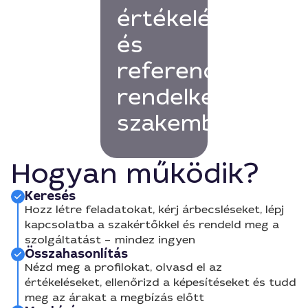
értékelésekkel
és
referenciákkal
rendelkező
szakembert!
Hogyan működik?
Keresés
Hozz létre feladatokat, kérj árbecsléseket, lépj
kapcsolatba a szakértőkkel és rendeld meg a
szolgáltatást – mindez ingyen
Összahasonlítás
Nézd meg a profilokat, olvasd el az
értékeléseket, ellenőrizd a képesítéseket és tudd
meg az árakat a megbízás előtt