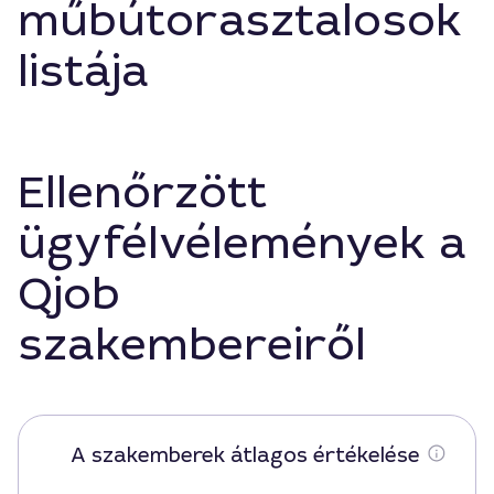
műbútorasztalosok
listája
Ellenőrzött
ügyfélvélemények a
Qjob
szakembereiről
A szakemberek átlagos értékelése