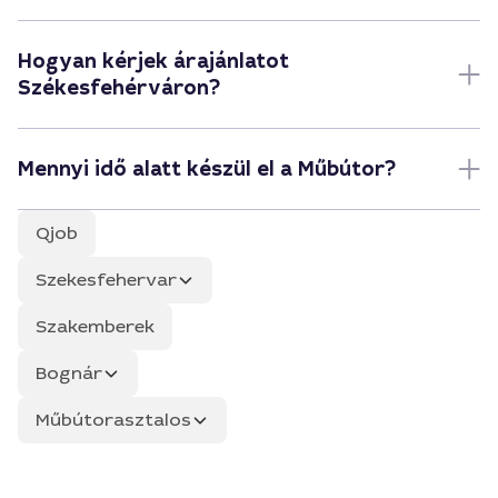
Hogyan kérjek árajánlatot
Székesfehérváron?
Mennyi idő alatt készül el a Műbútor?
Qjob
Szekesfehervar
Szakemberek
Bognár
Műbútorasztalos