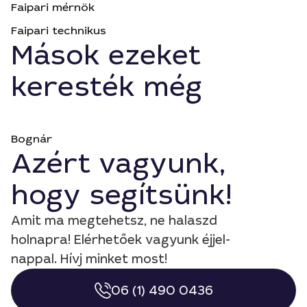
Faipari mérnök
Faipari technikus
Mások ezeket
keresték még
Bognár
Azért vagyunk,
hogy segítsünk!
Amit ma megtehetsz, ne halaszd
holnapra! Elérhetőek vagyunk éjjel-
nappal. Hívj minket most!
06 (1) 490 0436