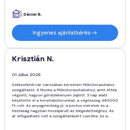
díjat is. 4 hét alatt elkészült, és a kommunikáció is
gördülékeny volt.
Dániel B.
Ingyenes ajánlatkérés
Krisztián N.
01 Július 2026
Székesfehérvár városában kerestem Műbútorasztalos
szolgáltatót. A Munka a Műbútorasztaloshoz, amit Attila
végzett, nagyon gördülékenyen zajlott. 3 nap alatt
készítette el a konyhabútorunkat, a végösszeg 480000
Ft volt. Az anyagminőség jó, a pontos méretek és a
tisztaság nagyban hozzájárult az elégedettséghez. Az
ár elfogadható volt a szolgáltatásért cserébe, és a
kommunikáció is segítőkész volt.