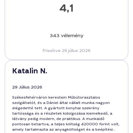
4,1
343 vélemény
frissítve 29 július 2026
Katalin N.
29 Július 2026
Székesfehérváron kerestem Műbútorasztalos
szolgáltatót, és a Dániel által vállalt munka nagyon
elégedetté tett. A gyártott konyhai szekrény
tartóssága és a részletek kidolgozása kiemelkedő, a
látvány pedig modern, de praktikus. A munkaidő
pontosan betartva, a teljes költség 420000 forint volt,
amely tartalmazta az anyagköltséget és a beépítési