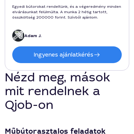
Egyedi bútorokat rendeltünk, és a végeredmény minden
elvárásunkat felülmúlta. A munka 2 hétig tartott,
összköltség 200000 forint. Szívből ajánlom.
Adam J.
Ingyenes ajánlatkérés
Nézd meg, mások
mit rendelnek a
Qjob-on
Műbútorasztalos feladatok