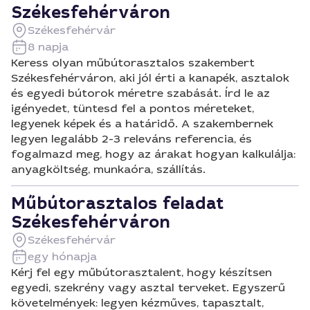
Székesfehérváron
Székesfehérvár
8 napja
Keress olyan műbútorasztalos szakembert
Székesfehérváron, aki jól érti a kanapék, asztalok
és egyedi bútorok méretre szabását. Írd le az
igényedet, tüntesd fel a pontos méreteket,
legyenek képek és a határidő. A szakembernek
legyen legalább 2-3 releváns referencia, és
fogalmazd meg, hogy az árakat hogyan kalkulálja:
anyagköltség, munkaóra, szállítás.
Műbútorasztalos feladat
Székesfehérváron
Székesfehérvár
egy hónapja
Kérj fel egy műbútorasztalent, hogy készítsen
egyedi, szekrény vagy asztal terveket. Egyszerű
követelmények: legyen kézműves, tapasztalt,