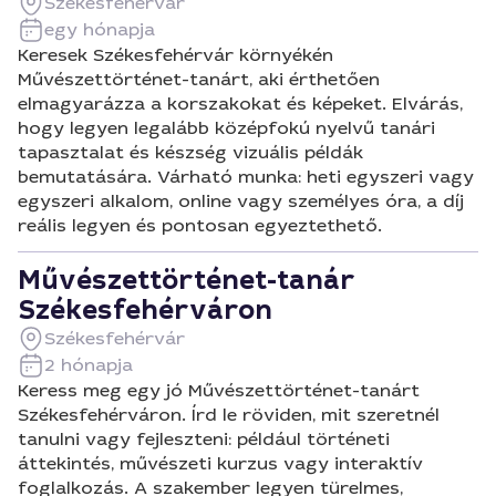
Székesfehérvár
egy hónapja
Keresek Székesfehérvár környékén
Művészettörténet-tanárt, aki érthetően
elmagyarázza a korszakokat és képeket. Elvárás,
hogy legyen legalább középfokú nyelvű tanári
tapasztalat és készség vizuális példák
bemutatására. Várható munka: heti egyszeri vagy
egyszeri alkalom, online vagy személyes óra, a díj
reális legyen és pontosan egyeztethető.
Művészettörténet-tanár
Székesfehérváron
Székesfehérvár
2 hónapja
Keress meg egy jó Művészettörténet-tanárt
Székesfehérváron. Írd le röviden, mit szeretnél
tanulni vagy fejleszteni: például történeti
áttekintés, művészeti kurzus vagy interaktív
foglalkozás. A szakember legyen türelmes,