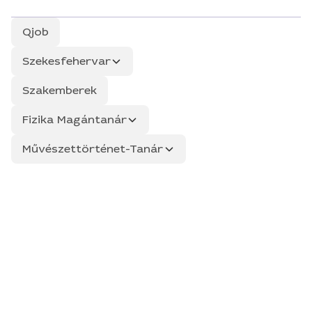
Qjob
Szekesfehervar
Szakemberek
Fizika Magántanár
Művészettörténet-Tanár