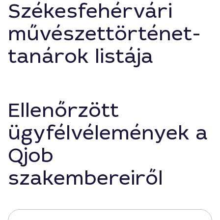
Székesfehérvári
művészettörténet-
tanárok listája
Ellenőrzött
ügyfélvélemények a
Qjob
szakembereiről