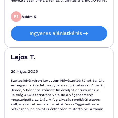
helyezte számomra a témát. A tanítás díja 18000 forint
volt, és 60 perces üléssel dolgoztunk,
Székesfehérvárhoz mérten korrekt ára. Ádám volt a
szakértő, és az időt kiemelten tartotta szem előtt, így
Ádám K.
maximálisan elégedett vagyok.
Ingyenes ajánlatkérés
Lajos T.
29 Május 2026
Székesfehérváron kerestem Művészettörténet-tanárt,
és nagyon elégedett vagyok a szolgáltatással. A tanár,
Bence, 5 hónapra számolt fix óradíjat adtunk meg, a
költség 4500 forint/óra volt, de a végeredmény
megszolgálta az árát. A foglalkozás rendkívül alapos
volt, megértettem a korszakok összefüggéseit és a
hétköznapi példákat is érthetően mutatta be. A tanár
rendelkezésre állása rugalmas, Székesfehérváron belül