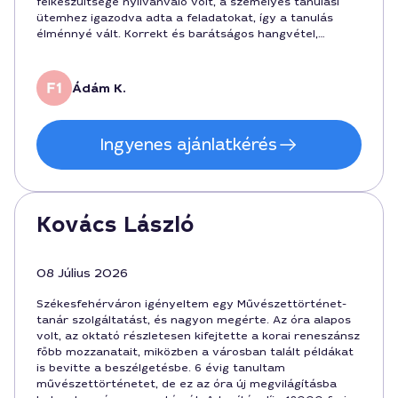
felkészültsége nyilvánvaló volt, a személyes tanulási
ütemhez igazodva adta a feladatokat, így a tanulás
élménnyé vált. Korrekt és barátságos hangvétel,
minden részletre figyelt, hálás vagyok a
Székesfehérváron szerzett élményért.
Ádám K.
Ingyenes ajánlatkérés
Kovács László
08 Július 2026
Székesfehérváron igényeltem egy Művészettörténet-
tanár szolgáltatást, és nagyon megérte. Az óra alapos
volt, az oktató részletesen kifejtette a korai reneszánsz
főbb mozzanatait, miközben a városban talált példákat
is bevitte a beszélgetésbe. 6 évig tanultam
művészettörténetet, de ez az óra új megvilágításba