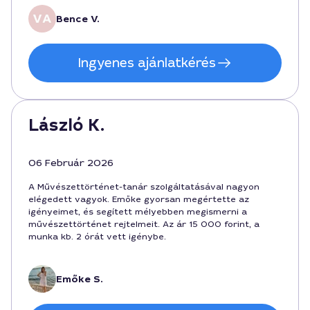
kényelmes volt a találkozó, és a hosszabb kurzus is
szóba került.
Bence V.
Ingyenes ajánlatkérés
László K.
06 Február 2026
A Művészettörténet-tanár szolgáltatásával nagyon
elégedett vagyok. Emőke gyorsan megértette az
igényeimet, és segített mélyebben megismerni a
művészettörténet rejtelmeit. Az ár 15 000 forint, a
munka kb. 2 órát vett igénybe.
Emőke S.