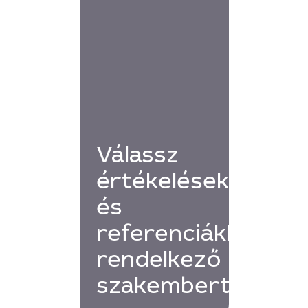
Válassz
értékelésekkel
és
referenciákkal
rendelkező
szakembert!