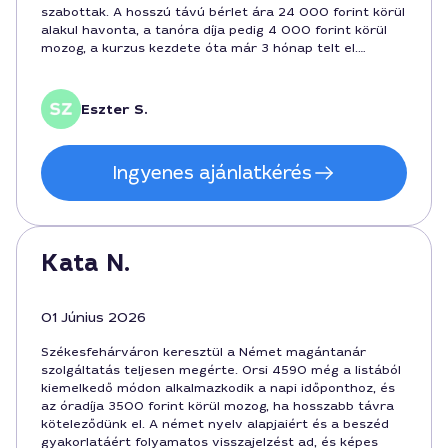
szabottak. A hosszú távú bérlet ára 24 000 forint körül
alakul havonta, a tanóra díja pedig 4 000 forint körül
mozog, a kurzus kezdete óta már 3 hónap telt el.
Ajánlott keményen dolgozó diákoknak.
Eszter S.
Ingyenes ajánlatkérés
Kata N.
01 Június 2026
Székesfehárváron keresztül a Német magántanár
szolgáltatás teljesen megérte. Orsi 4590 még a listából
kiemelkedő módon alkalmazkodik a napi időponthoz, és
az óradíja 3500 forint körül mozog, ha hosszabb távra
köteleződünk el. A német nyelv alapjaiért és a beszéd
gyakorlatáért folyamatos visszajelzést ad, és képes