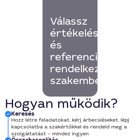
Válassz
értékelésekkel
és
referenciákkal
rendelkező
szakembert!
Hogyan működik?
Keresés
Hozz létre feladatokat, kérj árbecsléseket, lépj
kapcsolatba a szakértőkkel és rendeld meg a
szolgáltatást – mindez ingyen