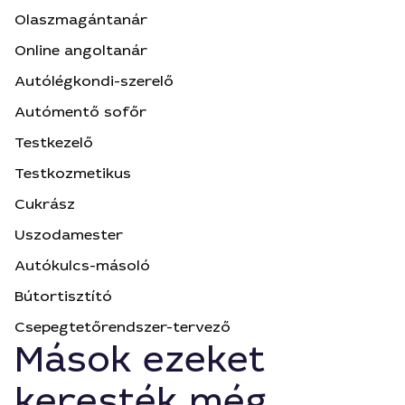
Olaszmagántanár
Online angoltanár
Autólégkondi-szerelő
Autómentő sofőr
Testkezelő
Testkozmetikus
Cukrász
Uszodamester
Autókulcs-másoló
Bútortisztító
Csepegtetőrendszer-tervező
Mások ezeket
keresték még