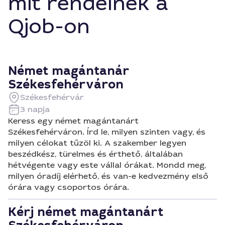
mit rendelnek a
Qjob-on
Német magántanár
Székesfehérváron
Székesfehérvár
3 napja
Keress egy német magántanárt
Székesfehérváron. Írd le, milyen szinten vagy, és
milyen célokat tűzöl ki. A szakember legyen
beszédkész, türelmes és érthető, általában
hétvégente vagy este vállal órákat. Mondd meg,
milyen óradíj elérhető, és van-e kedvezmény első
órára vagy csoportos órára.
Kérj német magántanárt