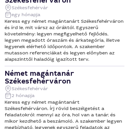
Székesfehérváron
Székesfehérvár
egy hónapja
Keress egy német magántanárt Székesfehérváron
és írd le, mit vársz az óráktól. Egyszerű
követelmény: legyen megfigyelhető fejlődés,
legyen megadott óraszám és árkategória, illetve
legyenek elérhető időpontok. A szakember
mutasson referenciákat és legyen előnyben az
alapszinttől haladóig igazított terv.
Német magántanár
Székesfehérváron
Székesfehérvár
2 hónapja
Keress egy német magántanárt
Székesfehérváron. Írj rövid beszélgetést a
feladatokról: mennyi az óra, hol van a tanár, és
mikor kezdhető a beszámoló. A szakember legyen
megbízható, legyenek egyszerű feladatok az