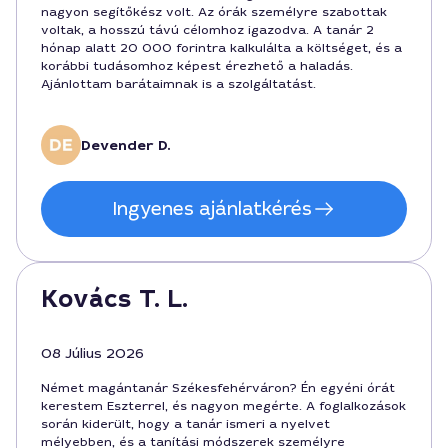
nagyon segítőkész volt. Az órák személyre szabottak
voltak, a hosszú távú célomhoz igazodva. A tanár 2
hónap alatt 20 000 forintra kalkulálta a költséget, és a
korábbi tudásomhoz képest érezhető a haladás.
Ajánlottam barátaimnak is a szolgáltatást.
Devender D.
Ingyenes ajánlatkérés
Kovács T. L.
08 Július 2026
Német magántanár Székesfehérváron? Én egyéni órát
kerestem Eszterrel, és nagyon megérte. A foglalkozások
során kiderült, hogy a tanár ismeri a nyelvet
mélyebben, és a tanítási módszerek személyre