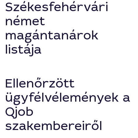
Székesfehérvári
német
magántanárok
listája
Ellenőrzött
ügyfélvélemények a
Qjob
szakembereiről