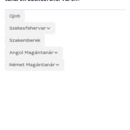
Qjob
Szekesfehervar
Szakemberek
Angol Magántanár
Német Magántanár