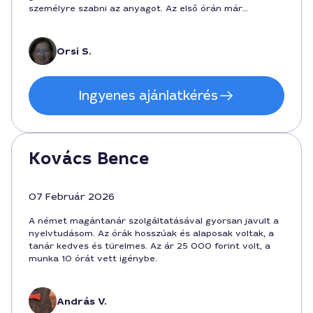
személyre szabni az anyagot. Az első órán már
érezhető volt, hogy ez a tanár közel hozza a nyelvet,
Székesfehérváron pedig külön előny, hogy az oktatás
könnyen beilleszthető a helyi ritmusba.
Orsi S.
Ingyenes ajánlatkérés
Kovács Bence
07 Február 2026
A német magántanár szolgáltatásával gyorsan javult a
nyelvtudásom. Az órák hosszúak és alaposak voltak, a
tanár kedves és türelmes. Az ár 25 000 forint volt, a
munka 10 órát vett igénybe.
András V.