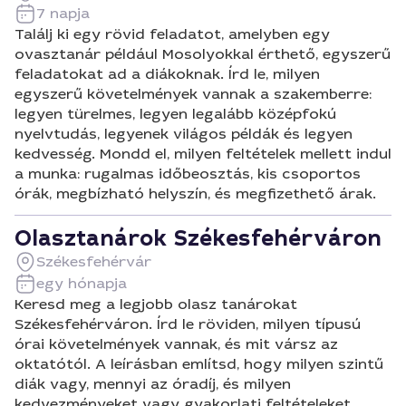
7 napja
Találj ki egy rövid feladatot, amelyben egy
ovasztanár például Mosolyokkal érthető, egyszerű
feladatokat ad a diákoknak. Írd le, milyen
egyszerű követelmények vannak a szakemberre:
legyen türelmes, legyen legalább középfokú
nyelvtudás, legyenek világos példák és legyen
kedvesség. Mondd el, milyen feltételek mellett indul
a munka: rugalmas időbeosztás, kis csoportos
órák, megbízható helyszín, és megfizethető árak.
Olasztanárok Székesfehérváron
Székesfehérvár
egy hónapja
Keresd meg a legjobb olasz tanárokat
Székesfehérváron. Írd le röviden, milyen típusú
órai követelmények vannak, és mit vársz az
oktatótól. A leírásban említsd, hogy milyen szintű
diák vagy, mennyi az óradíj, és milyen
kedvezményeket vagy gyakorlati feltételeket