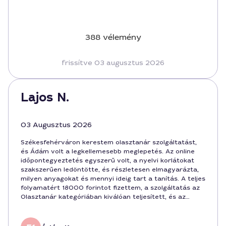
388 vélemény
frissítve 03 augusztus 2026
Lajos N.
03 Augusztus 2026
Székesfehérváron kerestem olasztanár szolgáltatást,
és Ádám volt a legkellemesebb meglepetés. Az online
időpontegyeztetés egyszerű volt, a nyelvi korlátokat
szakszerűen ledöntötte, és részletesen elmagyarázta,
milyen anyagokat és mennyi ideig tart a tanítás. A teljes
folyamatért 18000 forintot fizettem, a szolgáltatás az
Olasztanár kategóriában kiválóan teljesített, és az
eddigi eredményeimhez mérve érezhető a fejlődés.
Székesfehérváron mindenképp ajánlom Ádámot, ha
igazán személyre szabott órára vágyik az ember.