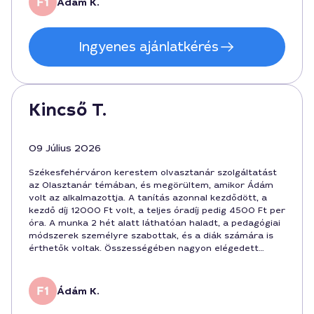
Ádám K.
Ingyenes ajánlatkérés
Kincső T.
09 Július 2026
Székesfehérváron kerestem olvasztanár szolgáltatást
az Olasztanár témában, és megörültem, amikor Ádám
volt az alkalmazottja. A tanítás azonnal kezdődött, a
kezdő díj 12000 Ft volt, a teljes óradíj pedig 4500 Ft per
óra. A munka 2 hét alatt láthatóan haladt, a pedagógiai
módszerek személyre szabottak, és a diák számára is
érthetők voltak. Összességében nagyon elégedett
vagyok a szolgáltatással, és a jövő héten is folytatnám
vele az olvasztanár tanfolyamot.
Ádám K.