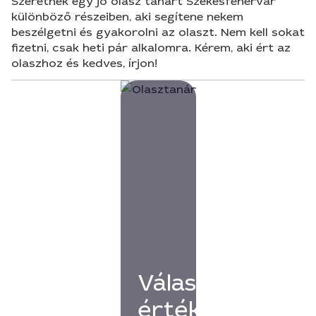
Szeretnék egy jó olasz tanárt Székesfehérvár
különböző részeiben, aki segítene nekem
beszélgetni és gyakorolni az olaszt. Nem kell sokat
fizetni, csak heti pár alkalomra. Kérem, aki ért az
olaszhoz és kedves, írjon!
Válassz
értékelésekkel