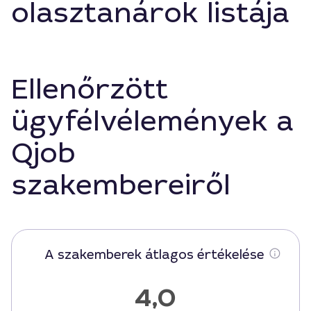
olasztanárok listája
Ellenőrzött
ügyfélvélemények a
Qjob
szakembereiről
A szakemberek átlagos értékelése
4,0