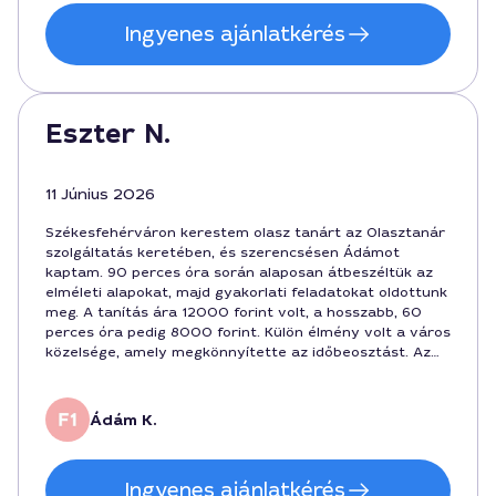
Ingyenes ajánlatkérés
Eszter N.
11 Június 2026
Székesfehérváron kerestem olasz tanárt az Olasztanár
szolgáltatás keretében, és szerencsésen Ádámot
kaptam. 90 perces óra során alaposan átbeszéltük az
elméleti alapokat, majd gyakorlati feladatokat oldottunk
meg. A tanítás ára 12000 forint volt, a hosszabb, 60
perces óra pedig 8000 forint. Külön élmény volt a város
közelsége, amely megkönnyítette az időbeosztást. Az
esemény hónapok óta javuló képességeimhez
hozzájárult, és a személyre szabott visszajelzések
segítettek a dinamikus fejlődésben.
Ádám K.
Ingyenes ajánlatkérés