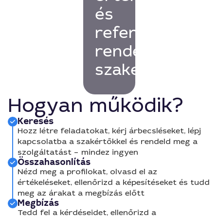
és
referenciákkal
rendelkező
szakembert!
Hogyan működik?
Keresés
Hozz létre feladatokat, kérj árbecsléseket, lépj
kapcsolatba a szakértőkkel és rendeld meg a
szolgáltatást – mindez ingyen
Összahasonlítás
Nézd meg a profilokat, olvasd el az
értékeléseket, ellenőrizd a képesítéseket és tudd
meg az árakat a megbízás előtt
Megbízás
Tedd fel a kérdéseidet, ellenőrizd a