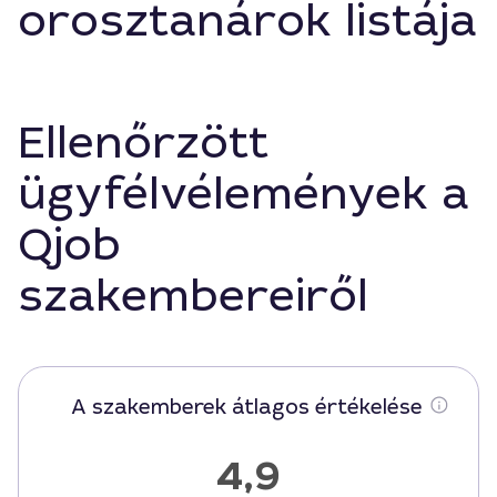
orosztanárok listája
Ellenőrzött
ügyfélvélemények a
Qjob
szakembereiről
A szakemberek átlagos értékelése
4,9