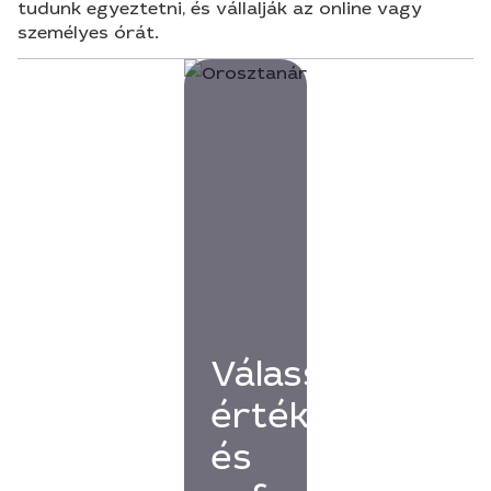
tudunk egyeztetni, és vállalják az online vagy
személyes órát.
Válassz
értékelésekkel
és