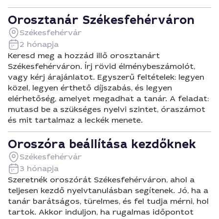
Orosztanár Székesfehérváron
Székesfehérvár
2 hónapja
Keresd meg a hozzád illő orosztanárt
Székesfehérváron. Írj rövid élménybeszámolót,
vagy kérj árajánlatot. Egyszerű feltételek: legyen
közel, legyen érthető díjszabás, és legyen
elérhetőség, amelyet megadhat a tanár. A feladat:
mutasd be a szükséges nyelvi szintet, óraszámot
és mit tartalmaz a leckék menete.
Oroszóra beállítása kezdőknek
Székesfehérvár
3 hónapja
Szeretnék oroszórát Székesfehérváron, ahol a
teljesen kezdő nyelvtanulásban segítenek. Jó, ha a
tanár barátságos, türelmes, és fel tudja mérni, hol
tartok. Akkor induljon, ha rugalmas időpontot