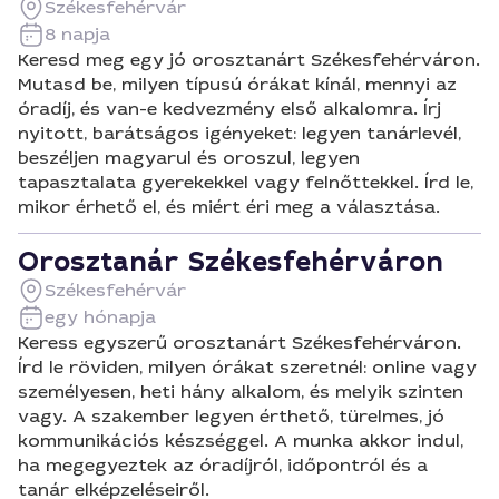
Székesfehérvár
8 napja
Keresd meg egy jó orosztanárt Székesfehérváron.
Mutasd be, milyen típusú órákat kínál, mennyi az
óradíj, és van-e kedvezmény első alkalomra. Írj
nyitott, barátságos igényeket: legyen tanárlevél,
beszéljen magyarul és oroszul, legyen
tapasztalata gyerekekkel vagy felnőttekkel. Írd le,
mikor érhető el, és miért éri meg a választása.
Orosztanár Székesfehérváron
Székesfehérvár
egy hónapja
Keress egyszerű orosztanárt Székesfehérváron.
Írd le röviden, milyen órákat szeretnél: online vagy
személyesen, heti hány alkalom, és melyik szinten
vagy. A szakember legyen érthető, türelmes, jó
kommunikációs készséggel. A munka akkor indul,
ha megegyeztek az óradíjról, időpontról és a
tanár elképzeléseiről.