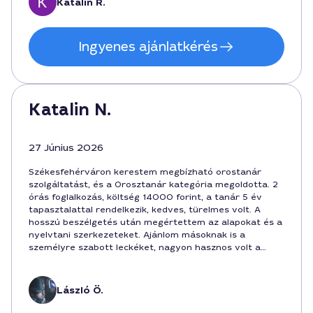
Katalin R.
Ingyenes ajánlatkérés
Katalin N.
27 Június 2026
Székesfehérváron kerestem megbízható orostanár
szolgáltatást, és a Orosztanár kategória megoldotta. 2
órás foglalkozás, költség 14000 forint, a tanár 5 év
tapasztalattal rendelkezik, kedves, türelmes volt. A
hosszú beszélgetés után megértettem az alapokat és a
nyelvtani szerkezeteket. Ajánlom másoknak is a
személyre szabott leckéket, nagyon hasznos volt a
városban.
László Ö.