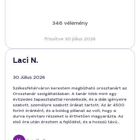
346 vélemény
frissítve 30 július 2026
Laci N.
30 Július 2026
Székesfehérváron kerestem megbízható orosztanárt az
Orosztanár szolgáltatásban. A tanár több mint egy
évtizedes tapasztalattal rendelkezik, és a diák igényeire
szabott, személyre szabott órákat tartott. Az ár 4500
forint óránként, és a boldog pillanat az volt, hogy a
durva nyelvtani részeket is érthetően magyarázta. Az
első óra után éreztem a fejlődést, és a hosszú távú
együttműködésért határozott szándékkal jöttem
Székesfehérvárra.