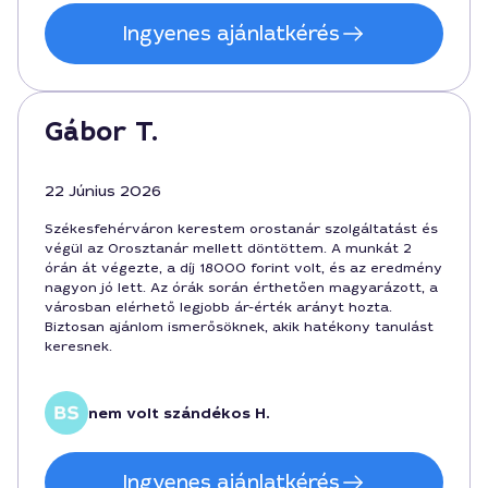
Ingyenes ajánlatkérés
Gábor T.
22 Június 2026
Székesfehérváron kerestem orostanár szolgáltatást és
végül az Orosztanár mellett döntöttem. A munkát 2
órán át végezte, a díj 18000 forint volt, és az eredmény
nagyon jó lett. Az órák során érthetően magyarázott, a
városban elérhető legjobb ár-érték arányt hozta.
Biztosan ajánlom ismerősöknek, akik hatékony tanulást
keresnek.
nem volt szándékos H.
Ingyenes ajánlatkérés