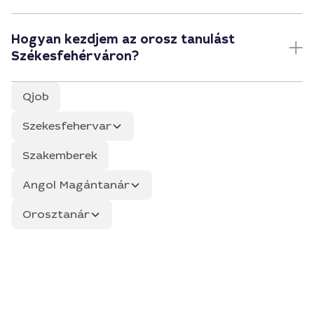
Hogyan kezdjem az orosz tanulást
Székesfehérváron?
Qjob
Szekesfehervar
Szakemberek
Angol Magántanár
Orosztanár