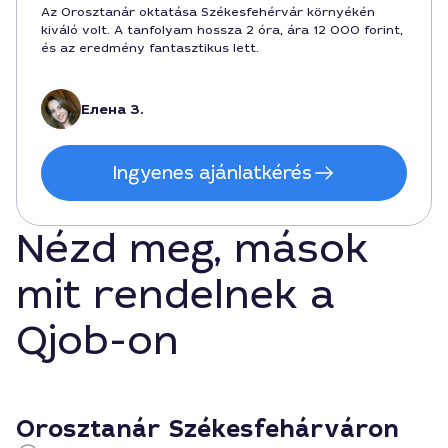
Az Orosztanár oktatása Székesfehérvár környékén
kiváló volt. A tanfolyam hossza 2 óra, ára 12 000 forint,
és az eredmény fantasztikus lett.
Елена З.
Ingyenes ajánlatkérés
Nézd meg, mások
mit rendelnek a
Qjob-on
Orosztanár Székesfehárváron