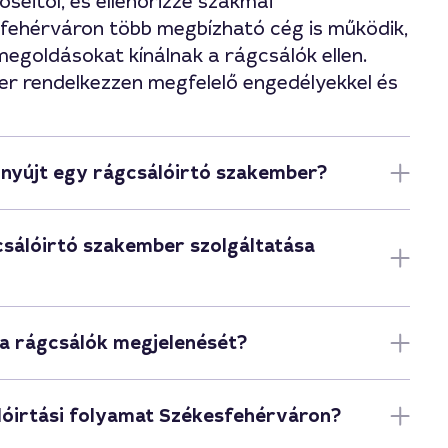
őseitől, és ellenőrizze szakmai
fehérváron több megbízható cég is működik,
megoldásokat kínálnak a rágcsálók ellen.
r rendelkezzen megfelelő engedélyekkel és
 nyújt egy rágcsálóirtó szakember?
csálóirtó szakember szolgáltatása
a rágcsálók megjelenését?
lóirtási folyamat Székesfehérváron?