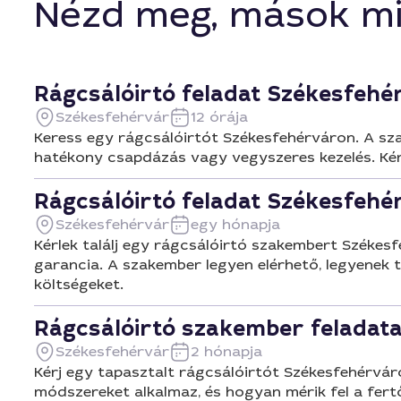
Nézd meg, mások mi
Rágcsálóirtó feladat Székesfeh
Székesfehérvár
12 órája
Keress egy rágcsálóirtót Székesfehérváron. A sza
hatékony csapdázás vagy vegyszeres kezelés. Ké
Rágcsálóirtó feladat Székesfeh
Székesfehérvár
egy hónapja
Kérlek találj egy rágcsálóirtó szakembert Székesf
garancia. A szakember legyen elérhető, legyenek té
költségeket.
Rágcsálóirtó szakember feladata
Székesfehérvár
2 hónapja
Kérj egy tapasztalt rágcsálóirtót Székesfehérváron
módszereket alkalmaz, és hogyan mérik fel a fertő