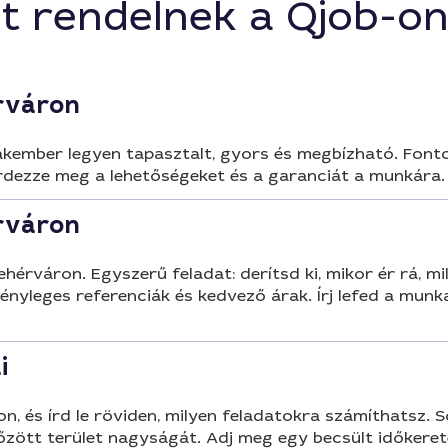
t rendelnek a Qjob-o
érváron
kember legyen tapasztalt, gyors és megbízható. Fontos
rdezze meg a lehetőségeket és a garanciát a munkára.
érváron
ehérváron. Egyszerű feladat: derítsd ki, mikor ér rá, 
nyleges referenciák és kedvező árak. Írj lefed a munka 
i
, és írd le röviden, milyen feladatokra számíthatsz. S
zött terület nagyságát. Adj meg egy becsült időkeretet