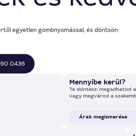
ertől egyetlen gombnyomással, és döntsön
 490 0436
Mennyibe kerül?
Te döntesz: megadhatod a 
vagy megvárod a szakembe
Árak megismerése