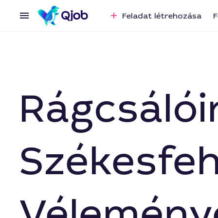
Feladat létrehozása
F
Rágcsálói
Székesfeh
Vélemény