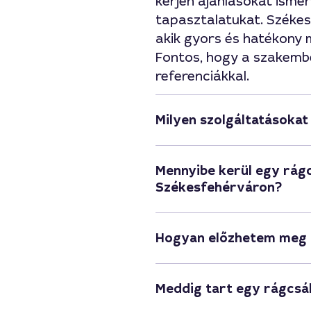
kérjen ajánlásokat ismer
tapasztalatukat. Székes
akik gyors és hatékony 
Fontos, hogy a szakembe
referenciákkal.
Milyen szolgáltatásokat
Mennyibe kerül egy rág
Székesfehérváron?
Hogyan előzhetem meg 
Meddig tart egy rágcsá