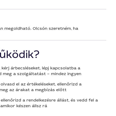
san megoldható. Olcsón szeretném, ha
űködik?
 kérj árbecsléseket, lépj kapcsolatba a
d meg a szolgáltatást – mindez ingyen
olvasd el az értékeléseket, ellenőrizd a
 meg az árakat a megbízás előtt
 ellenőrizd a rendelkezésre állást, és vedd fel a
amikor készen állsz rá