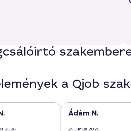
csálóirtó szakemberek
élemények a Qjob sza
N.
Ádám N.
us 2026
26 Június 2026