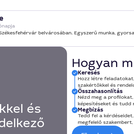
e
ónapja
ól Székesfehérvár belvárosában. Egyszerű munka, gyor
Hogyan m
Keresés
Hozz létre feladatokat,
szakértőkkel és rendel
Összahasonlítás
Nézd meg a profilokat, 
képesítéseket és tudd
kkel és
Megbízás
Tedd fel a kérdéseidet,
delkező
megfelelő szakembert, 