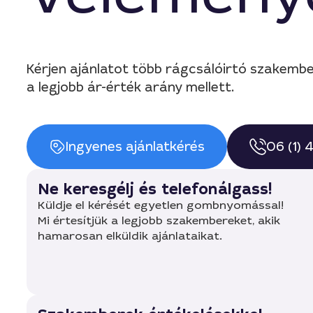
Kérjen ajánlatot több rágcsálóirtó szakemb
a legjobb ár-érték arány mellett.
Ingyenes ajánlatkérés
06 (1)
Ne keresgélj és telefonálgass!
Küldje el kérését egyetlen gombnyomással!
Mi értesítjük a legjobb szakembereket, akik
hamarosan elküldik ajánlataikat.