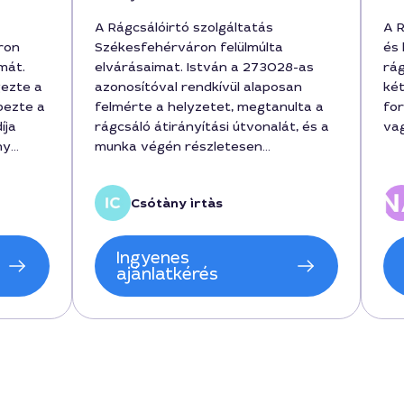
A Rágcsálóirtó szolgáltatás
A 
ron
Székesfehérváron felülmúlta
és 
mát.
elvárásaimat. István a 273028-as
rág
gezte a
azonosítóval rendkívül alaposan
két
pezte a
felmérte a helyzetet, megtanulta a
for
íja
rágcsáló átirányítási útvonalát, és a
va
ny
munka végén részletesen
eg a
elmagyarázta a preventív lépéseket.
tartási
A becsült munkaidő 2 óra volt, a díj
Csótàny ìrtàs
45000 forint, de a végeredmény
tiszta és tartós lett. Nagyon
elégedett vagyok a gyors
Ingyenes
reagálással és a professzionális
ajánlatkérés
hozzáállással.