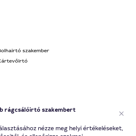
Bolhairtó szakember
Kártevőirtó
bb rágcsálóirtó szakembert
álasztásához nézze meg helyi értékeléseket,