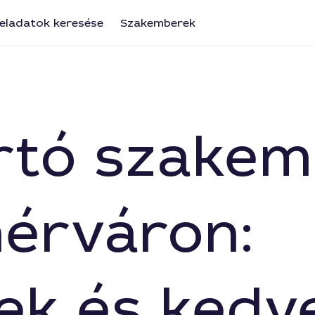
eladatok keresése
Szakemberek
rtó szake
érváron:
ek és kedv