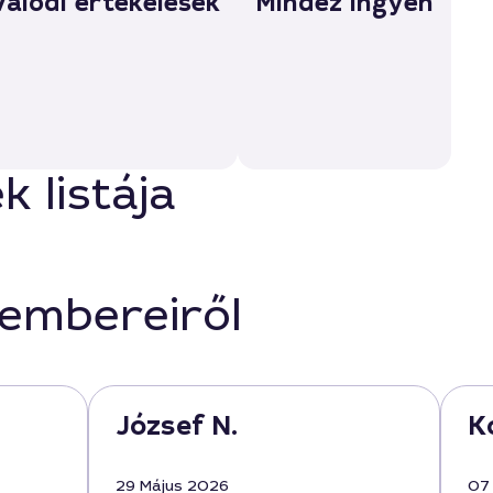
Valódi értékelések
Mindez ingyen
 listája
kembereiről
József N.
K
29 Május 2026
07