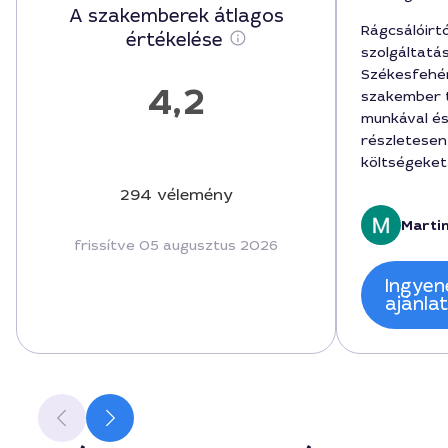
A szakemberek átlagos
Rágcsálóirt
értékelése
szolgáltatá
Székesfehér
4,2
szakember t
munkával és
részletesen
költségeket
lépéseket. 
294 vélemény
hétig volt k
Martin
ingyenesnek
frissítve 05 augusztus 2026
pedig 100%-b
58000 forint
Ingyen
tartós mego
ajánla