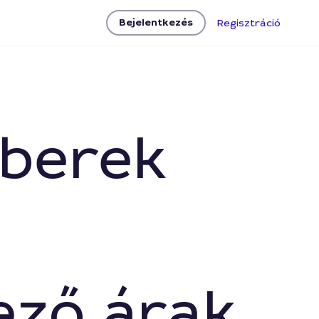
Bejelentkezés
Regisztráció
mberek
ező árak