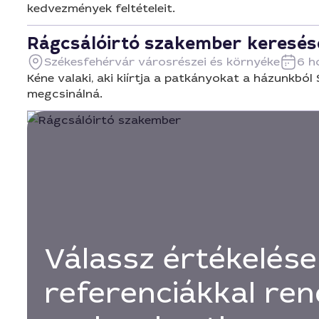
kedvezmények feltételeit.
Rágcsálóirtó szakember keresés
Székesfehérvár városrészei és környéke
6 h
Kéne valaki, aki kiírtja a patkányokat a házunkb
megcsinálná.
Válassz értékelése
referenciákkal ren