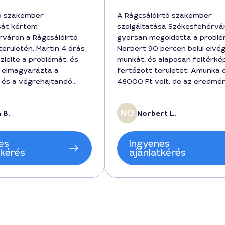
ó szakember
A Rágcsálóirtó szakember
sát kértem
szolgáltatása Székesfehérvá
váron a Rágcsálóirtó
gyorsan megoldotta a problé
erületén. Martin 4 órás
Norbert 90 percen belül elvé
zlelte a problémát, és
munkát, és alaposan feltérké
 elmagyarázta a
fertőzött területet. Amunka d
 és a végrehajtandó
48000 Ft volt, de az eredmé
A kezelést követően 2
megérte az árát, ismertem m
ontroll, amelyet
hatékony módszert és a fenn
 B.
Norbert L.
 ígért, a végeredmény
tanácsokat is a jövőre nézve.
an kielégítő. A teljes díj
 volt, és a szolgáltatás
es
Ingyenes
ldást nyújtott.
tkérés
ajánlatkérés