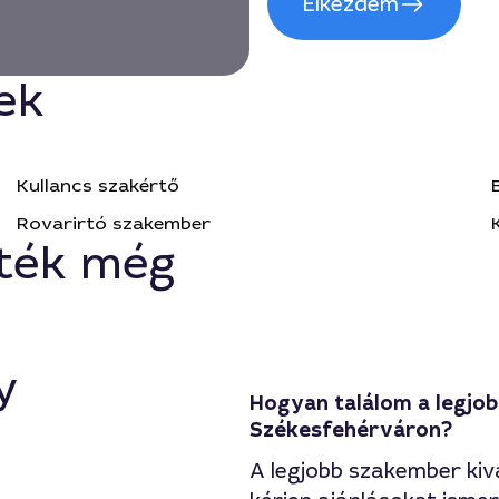
Elkezdem
ek
Kullancs szakértő
Rovarirtó szakember
ték még
y
Hogyan találom a legjo
Székesfehérváron?
A legjobb szakember kiv