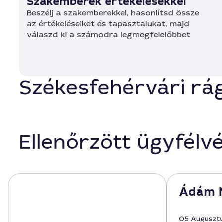
Szakemberek értékelésekkel
Beszélj a szakemberekkel, hasonlítsd össze
az értékeléseiket és tapasztalukat, majd
válaszd ki a számodra legmegfelelőbbet
Székesfehérvári rág
Ellenőrzött ügyfélv
Ádám 
05 Auguszt